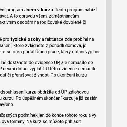
ační program
Jsem v kurzu
. Tento program nabízí
lávat. A to opravdu všem: zaměstnancům,
ktivním osobám na rodičovské dovolené či
ě pro
fyzické osoby
a fakturace zde probíhá na
ášení, které zvládnete z pohodlí domova, je
ete se přes portál Úřadu práce, který dotaci vyplácí.
álně dostanete do evidence ÚP, ale nemusíte se
ÚP neumí dotaci vyplatit. U této evidence nemusíte
ádat či přerušovat živnost. Po ukončení kurzu
 odsouhlasení kurzu obdržíte od ÚP zálohovou
ku kurzu. Po úspěšném ukončení kurzu je již zaslán
avřeno.
učasných podmínek jen do konce tohoto roku a vy
n dva termíny. Na kurz se můžete přihlásit