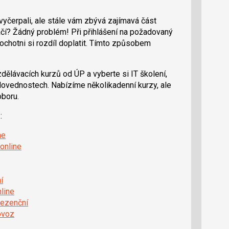
 vyčerpali, ale stále vám zbývá zajímavá část
tačí? Žádný problém! Při přihlášení na požadovaný
ochotni si rozdíl doplatit. Tímto způsobem
zdělávacích kurzů od ÚP a vyberte si IT školení,
 dovednostech. Nabízíme několikadenní kurzy, ale
oboru.
:
ne
online
í
nline
rezenční
ovoz