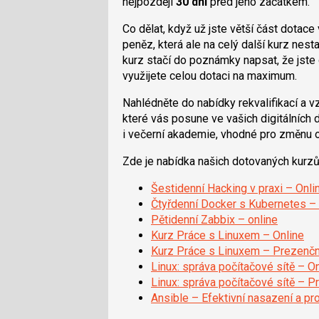
nejpozději
30 dní
před jeho začátkem.
Co dělat, když už jste větší část dotace
peněz, která ale na celý další kurz nes
kurz stačí do poznámky napsat, že jste 
využijete celou dotaci na maximum.
Nahlédněte do nabídky rekvalifikací a v
které vás posune ve vašich digitálních
i večerní akademie, vhodné pro změnu 
Zde je nabídka našich dotovaných kurzů
Šestidenní Hacking v praxi – Onli
Čtyřdenní Docker s Kubernetes – 
Pětidenní Zabbix – online
Kurz Práce s Linuxem – Online
Kurz Práce s Linuxem – Prezenčn
Linux: správa počítačové sítě – O
Linux: správa počítačové sítě – P
Ansible – Efektivní nasazení a pr