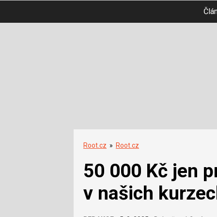
Člá
Root.cz
»
Root.cz
50 000 Kč jen p
v našich kurze