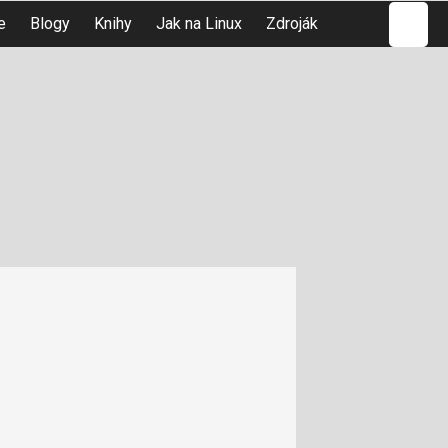
Hledat
e
Blogy
Knihy
Jak na Linux
Zdroják