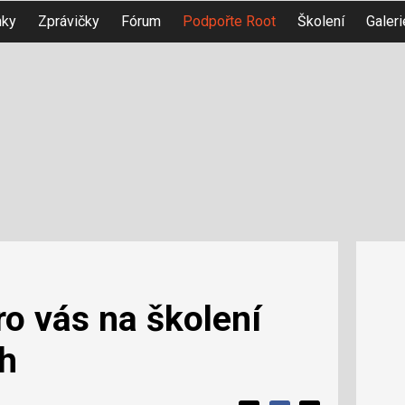
nky
Zprávičky
Fórum
Podpořte Root
Školení
Galeri
ro vás na školení
ch