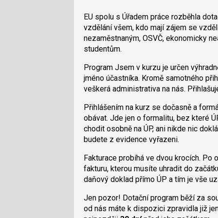
EU spolu s Úřadem práce rozběhla dot
vzdělání všem, kdo mají zájem se vzdě
nezaměstnaným, OSVČ, ekonomicky nea
studentům.
Program Jsem v kurzu je určen výhradn
jméno účastníka. Kromě samotného přihl
veškerá administrativa na nás. Přihlašuj
Přihlášením na kurz se dočasně a form
obávat. Jde jen o formalitu, bez které 
chodit osobně na ÚP, ani nikde nic dokl
budete z evidence vyřazeni.
Fakturace probíhá ve dvou krocích. Po
fakturu, kterou musíte uhradit do začát
daňový doklad přímo ÚP a tím je vše uz
Jen pozor! Dotační program běží za so
od nás máte k dispozici zpravidla již je