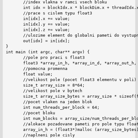
       //index vlakna v ramci vsech bloku

       int idx = blockIdx.x * blockDim.x + threadIdx.x
       //prace s cislem typu float3

       in[idx].x += value;

       in[idx].y += value;

       in[idx].z += value;

       //ulozime element do globalni pameti do vystupn
       out[idx] = in[idx];

}

int main (int argc, char** argv) {

       //pole pro praci s float3

       float3 *array_in_h, *array_in_d, *array_out_h, 
       //pomocna promenna

       float value;

       //velikost pole (pocet float3 elementu v poli)

       size_t array_size = 8*64;

       //velikost pole v bytech

       size_t array_size_bytes = array_size * sizeof(f
       //pocet vlaken na jeden blok

       int num_threads_per_block = 64;

       //pocet bloku

       int num_blocks = array_size/num_threads_per_blo
       //alokace pozadovane pameti pro pole typu float
       array_in_h = (float3*)malloc (array_size_bytes)
       //naplneni pole cisly
