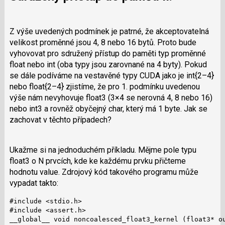
Z výše uvedených podmínek je patrné, že akceptovatelná
velikost proměnné jsou 4, 8 nebo 16 bytů. Proto bude
vyhovovat pro sdružený přístup do paměti typ proměnné
float nebo int (oba typy jsou zarovnané na 4 byty). Pokud
se dále podíváme na vestavěné typy CUDA jako je int{2–4}
nebo float{2–4} zjistíme, že pro 1. podmínku uvedenou
výše nám nevyhovuje float3 (3×4 se nerovná 4, 8 nebo 16)
nebo int3 a rovněž obyčejný char, který má 1 byte. Jak se
zachovat v těchto případech?
Ukažme si na jednoduchém příkladu. Mějme pole typu
float3 o N prvcích, kde ke každému prvku přičteme
hodnotu value. Zdrojový kód takového programu může
vypadat takto:
#include <stdio.h>

#include <assert.h>

__global__ void noncoalesced_float3_kernel (float3* ou