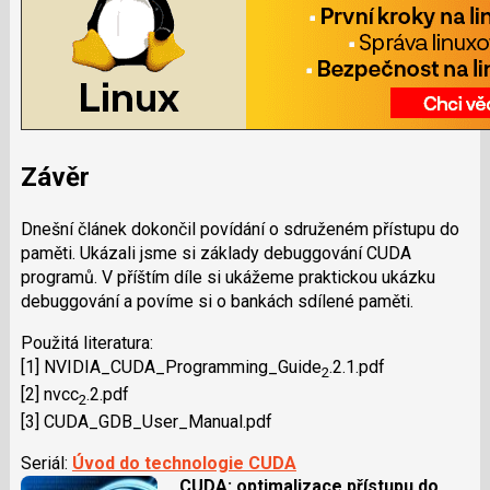
Závěr
Dnešní článek dokončil povídání o sdruženém přístupu do
paměti. Ukázali jsme si základy debuggování CUDA
programů. V příštím díle si ukážeme praktickou ukázku
debuggování a povíme si o bankách sdílené paměti.
Použitá literatura:
[1] NVIDIA_CUDA_Programming_Gu­ide
.2.1.pdf
2
[2] nvcc
.2.pdf
2
[3] CUDA_GDB_User_Manual.pdf
Seriál:
Úvod do technologie CUDA
CUDA: optimalizace přístupu do