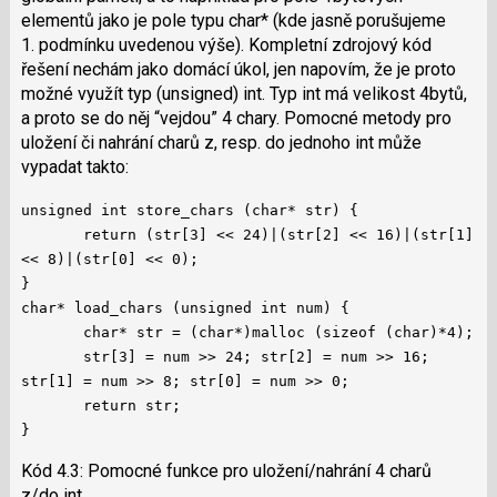
elementů jako je pole typu char* (kde jasně porušujeme
1. podmínku uvedenou výše). Kompletní zdrojový kód
řešení nechám jako domácí úkol, jen napovím, že je proto
možné využít typ (unsigned) int. Typ int má velikost 4bytů,
a proto se do něj “vejdou” 4 chary. Pomocné metody pro
uložení či nahrání charů z, resp. do jednoho int může
vypadat takto:
unsigned int store_chars (char* str) {
return (str[3] << 24)|(str[2] << 16)|(str[1]
<< 8)|(str[0] << 0);
}
char* load_chars (unsigned int num) {
char* str = (char*)malloc (sizeof (char)*4);
str[3] = num >> 24; str[2] = num >> 16;
str[1] = num >> 8; str[0] = num >> 0;
return str;
}
Kód 4.3: Pomocné funkce pro uložení/nahrání 4 charů
z/do int