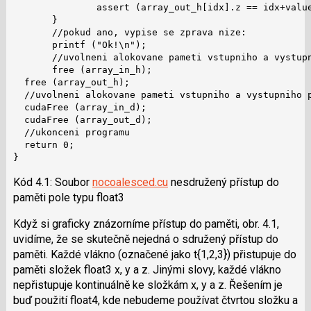
               assert (array_out_h[idx].z == idx+value
       }

       //pokud ano, vypise se zprava nize:

       printf ("Ok!\n");

       //uvolneni alokovane pameti vstupniho a vystupn
       free (array_in_h);

  free (array_out_h);

  //uvolneni alokovane pameti vstupniho a vystupniho p
  cudaFree (array_in_d);

  cudaFree (array_out_d);

  //ukonceni programu

  return 0;

}
Kód 4.1: Soubor
nocoalesced.cu
nesdružený přístup do
paměti pole typu float3
Když si graficky znázorníme přístup do paměti, obr. 4.1,
uvidíme, že se skutečně nejedná o sdružený přístup do
paměti. Každé vlákno (označené jako t{1,2,3}) přistupuje do
paměti složek float3 x, y a z. Jinými slovy, každé vlákno
nepřistupuje kontinuálně ke složkám x, y a z. Řešením je
buď použití float4, kde nebudeme používat čtvrtou složku a