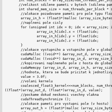
       int num_blocks = array_size/num_threads_per_blo
       //velikost sdilene pameti v bytech (sdilena pam
       int shared_mem_size = num_threads_per_block * s
        //alokace pozadovane pameti pro pole typu floa
        array_in_h = (float3*)malloc (array_size_bytes
        //naplneni pole cisly

        for (unsigned int idx = 0; idx < array_size; i
                array_in_h[idx].x = (float)idx;

                array_in_h[idx].y = (float)idx;

                array_in_h[idx].z = (float)idx;

        }

        //alokace vystupniho a vstupniho pole v global
        cudaMalloc ((void**) &array_out_d, array_size_
        cudaMalloc ((void**) &array_in_d, array_size_b
        //kopirovani naplneneho pole z hosta do global
        cudaMemcpy (array_in_d, array_in_h, array_size
        //hodnota, ktera se bude pricitat k jednotlivy
        value = 3.0f;

        //volani kernelu

        coalesced_float3_kernel<<<num_blocks, num_thre
((float*)array_out_d, (float*)array_in_d, value);

        //pockame dokud neskonci vsechny vlakna

        cudaThreadSynchronize ();

        //alokace pameti pro vystupni pole (v hostu)

        array_out_h = (float3*)malloc (array_size_byte