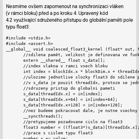
Nesmíme ovšem zapomenout na synchronizaci vláken
(v rámci bloku) před a po kroku 4. Upravený kód
4.2 využívající sdruženého přístupu do globální paměti pole
typu float3:
#include <stdio.h>

#include <assert.h>

__global__ void coalesced_float3_kernel (float* out, f
       //sdilena pamět, velikost je definovana ve funk
       extern __shared__ float s_data[];

       //index vlakna v ramci vsech bloku

       int index = blockIdx.x * blockDim.x + threadIdx
       //ulozime jednotlive slozky float3 do sdilene p
       //v s_data je pouzit threadIdx, protoze se jedn
       //sdruzeny pristup do globalni pameti

       s_data[threadIdx.x] = in[index];

       s_data[threadIdx.x+64] = in[index+64];

       s_data[threadIdx.x+128] = in[index+128];

       //nez budeme pokracovat dale, je nutne vsechny 
       __syncthreads();

       //pretypujeme pozadovane cislo na float3

       float3 number = ((float3*)s_data)[threadIdx.x];
       //prace s cislem typu float3

       number.x += value;
