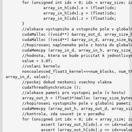
       for (unsigned int idx = 0; idx < array_size; id
                array_in_h[idx].x = (float)idx;

                array_in_h[idx].y = (float)idx;

                array_in_h[idx].z = (float)idx;

       }

       //alokace vystupniho a vstupniho pole v globaln
       cudaMalloc ((void**) &array_out_d, array_size_b
       cudaMalloc ((void**) &array_in_d, array_size_by
       //kopirovani naplneneho pole z hosta do globaln
       cudaMemcpy (array_in_d, array_in_h, array_size_
       //hodnota, ktera se bude pricitat k jednotlivym
       value = 3.0f;

       //volani kernelu

       noncoalesced_float3_kernel<<<num_blocks, num_th
array_in_d, value);

       //pockej dokud nezkonci vsechny vlakna

       cudaThreadSynchronize ();

       //alokace pameti pro vystupni pole (v hostu)

       array_out_h = (float3*)malloc (array_size_bytes
       //kopirovani vystupniho pole v globalni pameti 
       cudaMemcpy (array_out_h, array_out_d, array_siz
       //kontrola, zda soucet je v poradku

       for (unsigned int idx = 0; idx < array_size; id
               assert (array_out_h[idx].x == idx+value
               assert (array_out_h[idx].y == idx+value