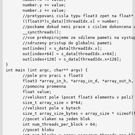
       number.y += value;

       number.z += value;

       //pretypovani cisla typu float3 zpet na float* 
       ((float3*)s_data)[threadIdx.x] = number;

       //pockame dokud neni prace s cislem dokoncena u
       __syncthreads();

       //vse prekopirujeme ze sdilene pameti na vystup
       //sdruzeny pristup do globalni pameti

       out[index] = s_data[threadIdx.x];

       out[index+64] = s_data[threadIdx.x+64];

       out[index+128] = s_data[threadIdx.x+128];

}

int main (int argc, char** argv) {

       //pole pro praci s float3

       float3 *array_in_h, *array_in_d, *array_out_h, 
       //pomocna promenna

       float value;

       //velikost pole (pocet float3 elementu v poli)

       size_t array_size = 8*64;

       //velikost pole v bytech

       size_t array_size_bytes = array_size * sizeof(f
       //pocet vlaken na jeden blok

       int num_threads_per_block = 64;

       //pocet bloku
