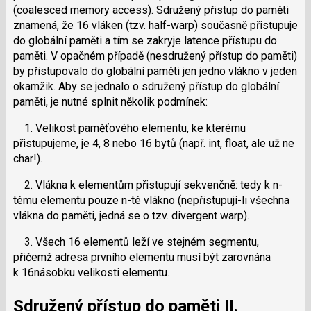
(coalesced memory access). Sdružený přistup do paměti
znamená, že 16 vláken (tzv. half-warp) současně přistupuje
do globální paměti a tím se zakryje latence přístupu do
paměti. V opačném případě (nesdružený přístup do paměti)
by přistupovalo do globální paměti jen jedno vlákno v jeden
okamžik. Aby se jednalo o sdružený přístup do globální
paměti, je nutné splnit několik podmínek:
1. Velikost paměťového elementu, ke kterému
přistupujeme, je 4, 8 nebo 16 bytů (např. int, float, ale už ne
char!).
2. Vlákna k elementům přistupují sekvenčně: tedy k n-
tému elementu pouze n-té vlákno (nepřistupují-li všechna
vlákna do paměti, jedná se o tzv. divergent warp).
3. Všech 16 elementů leží ve stejném segmentu,
přičemž adresa prvního elementu musí být zarovnána
k 16násobku velikosti elementu.
Sdružený přístup do paměti II.