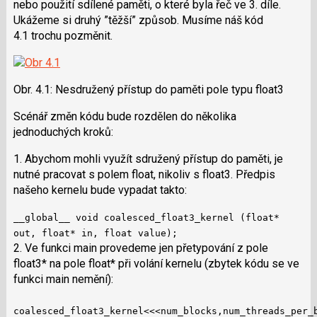
nebo použití sdílené paměti, o které byla řeč ve 3. díle.
Ukážeme si druhý ”těžší” způsob. Musíme náš kód
4.1 trochu pozměnit.
Obr. 4.1: Nesdružený přístup do paměti pole typu float3
Scénář změn kódu bude rozdělen do několika
jednoduchých kroků:
1. Abychom mohli využít sdružený přístup do paměti, je
nutné pracovat s polem float, nikoliv s float3. Předpis
našeho kernelu bude vypadat takto:
__global__ void coalesced_float3_kernel (float*
out, float* in, float value);
2. Ve funkci main provedeme jen přetypování z pole
float3* na pole float* při volání kernelu (zbytek kódu se ve
funkci main nemění):
coalesced_float3_kernel<<<num_blocks,num_threads_per_