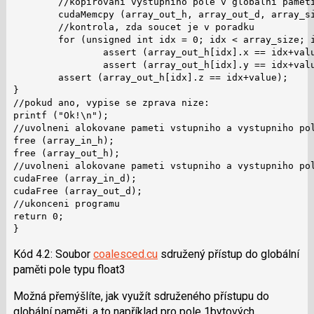
        //kopirovani vystupniho pole v globalni pameti
        cudaMemcpy (array_out_h, array_out_d, array_si
        //kontrola, zda soucet je v poradku

        for (unsigned int idx = 0; idx < array_size; i
                assert (array_out_h[idx].x == idx+valu
                assert (array_out_h[idx].y == idx+valu
        assert (array_out_h[idx].z == idx+value);

}

//pokud ano, vypise se zprava nize:

printf ("Ok!\n");

//uvolneni alokovane pameti vstupniho a vystupniho pol
free (array_in_h);

free (array_out_h);

//uvolneni alokovane pameti vstupniho a vystupniho pol
cudaFree (array_in_d);

cudaFree (array_out_d);

//ukonceni programu

return 0;

}
Kód 4.2: Soubor
coalesced.cu
sdružený přístup do globální
paměti pole typu float3
Možná přemýšlíte, jak využít sdruženého přístupu do
globální paměti, a to například pro pole 1bytových