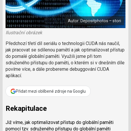
a
í
c
l
t
e
i
á
b
X
n
o
Autor: Depositphotos – stori
o
e
k
k
u
Ilustrační obrázek
?
P
Předchozí třetí díl seriálu o technologii CUDA nás naučil,
o
jak pracovat se sdílenou pamětí a jak optimalizovat přístup
d
do pomalé globální paměti. Využili jsme při tom
p
sdruženého přístupu do paměti, o kterém si v dnešním díle
o
povíme více, a dále probereme debuggování CUDA
ř
aplikací.
t
e
r
Přidat mezi oblíbené zdroje na Googlu
e
d
a
Rekapitulace
k
c
Již víme, jak optimalizovat přístup do globální paměti
i
pomocí tzv. sdruženého přístupu do globální paměti