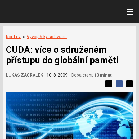
Root.cz
»
Vývojářský software
CUDA: více o sdruženém
přístupu do globální paměti
LUKÁŠ ZAORÁLEK
10. 8. 2009
Doba čtení:
10 minut
L
S
S
í
S
d
d
d
b
í
í
í
í
l
l
e
s
e
l
j
j
e
t
e
t
v
e
e
t
n
á
n
a
a
m
F
s
č