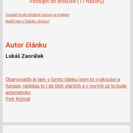
Vstoupit do diskuse
(17 názorů)
Zasílat nově přidané názory e-mailem
Našli jste v článku chybu?
Autor článku
Lukáš Zaorálek
Obarvovadlo je tam, v tomto článku jsem to vyzkoušel a
funguje, naláduju to i do těch starších a v nových už to bude
automaticky.
Petr Krčmář