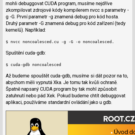
mohli debuggovat CUDA program, musíme nejdříve
zkompilovat zdrojové kódy kompilerem nvcc s parametry -
g -G. První parametr -g znamená debug pro kód hosta.
Druhý parametr -G znamená debug pro kód zařízení (tedy
kernelů). Například:
$ nvcc noncoalesced.cu -g -G -o noncoalesced.
Spuštění cuda-gdb:
$ cuda-gdb noncoalesced
Až budeme spouštět cuda-gdb, musíme si dát pozor na to,
abychom měli vypnutá Xka. Je tomu tak kvůli ochraně.
Špatně napsaný CUDA program by tak mohl způsobit
zatuhnutí nebo pád Xek. Pokud budeme chtít debuggovat
aplikaci, používáme standardní ovládání jako u gdb.