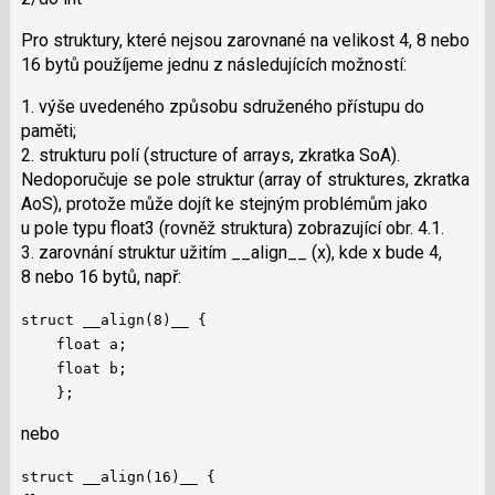
Pro struktury, které nejsou zarovnané na velikost 4, 8 nebo
16 bytů použíjeme jednu z následujících možností:
1. výše uvedeného způsobu sdruženého přístupu do
paměti;
2. strukturu polí (structure of arrays, zkratka SoA).
Nedoporučuje se pole struktur (array of struktures, zkratka
AoS), protože může dojít ke stejným problémům jako
u pole typu float3 (rovněž struktura) zobrazující obr. 4.1.
3. zarovnání struktur užitím __align__ (x), kde x bude 4,
8 nebo 16 bytů, např:
struct __align(8)__ {
float a;
float b;
};
nebo
struct __align(16)__ {