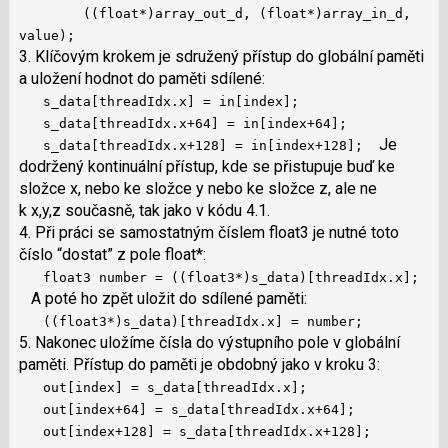
((float*)array_out_d, (float*)array_in_d,
value);
3. Klíčovým krokem je sdružený přístup do globální paměti
a uložení hodnot do paměti sdílené:
s_data[threadIdx.x] = in[index];
s_data[threadIdx.x+64] = in[index+64];
Je
s_data[threadIdx.x+128] = in[index+128];
dodržený kontinuální přístup, kde se přistupuje buď ke
složce x, nebo ke složce y nebo ke složce z, ale ne
k x,y,z současně, tak jako v kódu 4.1.
4. Při práci se samostatným číslem float3 je nutné toto
číslo “dostat” z pole float*:
float3 number = ((float3*)s_data)[threadIdx.x];
A poté ho zpět uložit do sdílené paměti:
((float3*)s_data)[threadIdx.x] = number;
5. Nakonec uložíme čísla do výstupního pole v globální
paměti. Přístup do paměti je obdobný jako v kroku 3:
out[index] = s_data[threadIdx.x];
out[index+64] = s_data[threadIdx.x+64];
out[index+128] = s_data[threadIdx.x+128];