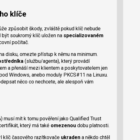
o klíče
ůže způsobit škody, zvláště pokud klíč nebude
l být soukromý klíč uložen na
specializovaném
ovní počítač.
na disku, omezte přístup k němu na minimum.
ostředníka
(službu/agenta), který provádí
em a přenáší mezi klientem a poskytovatelem jen
 pod Windows, anebo moduly PKCS#11 na Linuxu.
odepsat něco co nechcete, ale alespoň vám
 musí mít k tomu pověření jako Qualified Trust
ertifikát, který má také
omezenou
dobu platnosti.
yl klíč časového razítkovače
ukraden
a někdo chtěl