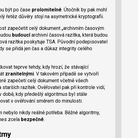
hou být po čase
prolomitelné
. Útočník by pak mohl
lý řetěz důvěry stojí na asymetrické kryptografii.
ost zapečetit celý dokument „archivním časovým
 budou
budoucí
archivní časová razítka, která budou
časová razítka poskytuje TSA. Původní podepisovatel
ždy se přidá jen čas a důkaz integrity celého
ovat teprve tehdy, kdy hrozí, že stávající
tát
zranitelnými
. V takovém případě se vytvoří
 které zapečetí celý dokument včetně všech
arších razítek. Ověřovatel pak při kontrole vidí,
době, kdy předešlý algoritmus byl stále
vat v ověřování směrem do minulosti.
nebylo nikdy reálně potřeba. Běžné algoritmy,
dnes zcela
bezpečné
.
itmy