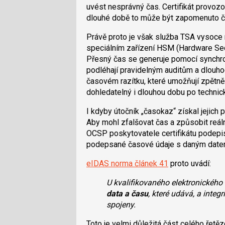
uvést nesprávný čas. Certifikát provozo
dlouhé době to může být zapomenuto či
Právě proto je však služba TSA vysoce 
speciálním zařízení HSM (Hardware Secu
Přesný čas se generuje pomocí synchr
podléhají pravidelným auditům a dlou
časovém razítku, které umožňují zpětně 
dohledatelný i dlouhou dobu po technické
I kdyby útočník „časokaz“ získal jejich 
Aby mohl zfalšovat čas a způsobit reálno
OCSP poskytovatele certifikátu podep
podepsané časové údaje s daným datem,
eIDAS norma článek 41
proto uvádí:
U kvalifikovaného elektronického
data a času
, které udává, a integ
spojeny.
Toto je velmi důležitá část celého řetěz