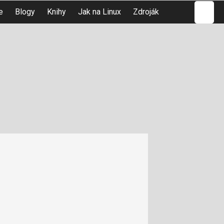
Hledat
e
Blogy
Knihy
Jak na Linux
Zdroják