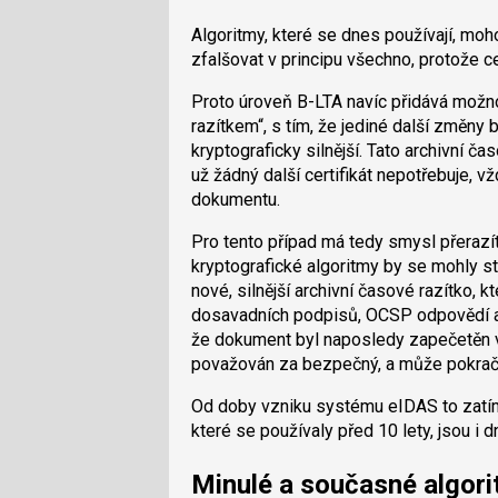
Algoritmy, které se dnes používají, mo
zfalšovat v principu všechno, protože ce
Proto úroveň B-LTA navíc přidává možn
razítkem“, s tím, že jediné další změny
kryptograficky silnější. Tato archivní 
už žádný další certifikát nepotřebuje, v
dokumentu.
Pro tento případ má tedy smysl přerazítk
kryptografické algoritmy by se mohly s
nové, silnější archivní časové razítko,
dosavadních podpisů, OCSP odpovědí a st
že dokument byl naposledy zapečetěn v 
považován za bezpečný, a může pokračo
Od doby vzniku systému eIDAS to zatím 
které se používaly před 10 lety, jsou i 
Minulé a současné algor