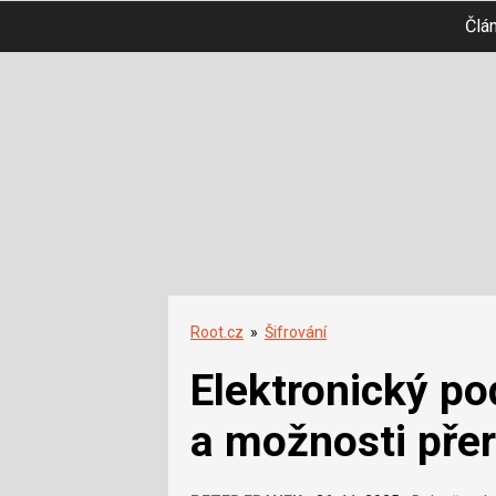
Člá
Root.cz
»
Šifrování
Elektronický po
a možnosti přer