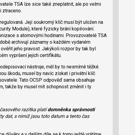
vatele TSA lze sice také zneplatnit, ale po velmi
 ztraceno.
regulovaná. Její soukromý klíč musí být uložen na
rity Module), které fyzicky brání kopírování.
onizace s atomovými hodinami. Provozovatelé TSA
hodobě archivují záznamy o každém vydaném
ověřit jeho pravost. Jakýkoli rozpor by tak byl
m vypršení jejich certifikátu.
podepisovací nástroje, měl by to nesmírně těžké.
u škodu, musel by navíc získat i privátní klíč
isovatele. Tato OCSP odpověď sama obsahuje
 takže by musel mít schopnost změnit i ty.
 časového razítka platí
domněnka správnosti
rity dat, s nimiž jsou toto datum a tento čas
ce důvěry a v dalším díle se k tomu ještě vrátíme.