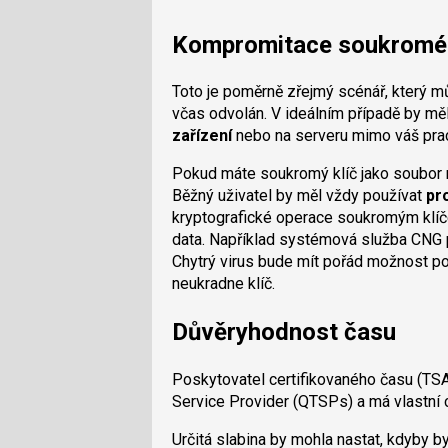
Kompromitace soukroméh
Toto je poměrně zřejmý scénář, který m
včas odvolán. V ideálním případě by mě
zařízení
nebo na serveru mimo váš prac
Pokud máte soukromý klíč jako soubor 
Běžný uživatel by měl vždy používat
pr
kryptografické operace soukromým klíč
data. Například systémová služba CNG
Chytrý virus bude mít pořád možnost p
neukradne klíč.
Důvěryhodnost času
Poskytovatel certifikovaného času (TSA)
Service Provider (QTSPs) a má vlastní c
Určitá slabina by mohla nastat, kdyby b