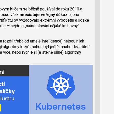
tovým klíčem se běžně používal do roku 2010 a
 Dosud však
neexistuje veřejný důkaz
o jeho
rtifikátu by vyžadovalo extrémní výpočetní a lidské
run — nejde o „nainstalování nějaké knihovny“.
a rozdíl třeba od umělé inteligence) nejsou nijak
jí algoritmy které mohou být ještě mnoho desetiletí
více, nebo rychlejší (a stejně silné) algoritmy