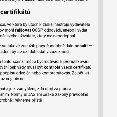
certifikátů
e, ve které by útočník získal nástroje vydavatele
k by mohl
falšovat
OCSP odpovědi, anebo i vydat
zdánlivého uživatele, který nic nepodepsal.
by se takové zneužití pravděpodobně dalo
odhalit
—
incident by se dal dohledat v záznamech.
 tento scénář může být motivací k přerazítkování
kování pak vždy musí být
kontrola
všech certifikátů
 podpisu odvolán nebo kompromitován. Za pět let
 už nejspíš ne.
ř a je k zamyšlení, zda stojí za práci a
ováním. Normy eIDAS ani české zákony pravidelné
drobněji řekneme příště.