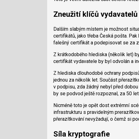
Zneužití klíčů vydavatelů 
Dalším slabým místem je možnost situac
certifikátů, jako třeba Česká pošta. Pa
falešný certifikát a podepisovat se za 
Z krátkodobého hlediska (několik let) 
certifikát vydavatele by byl odvolán a 
Z hlediska dlouhodobé ochrany podpisů
jednou za několik let. Součást přerazít
v podpisu, zda žádný nebyl před dobou
by se podvod ještě rozpoznal, za 50 let
Nicméně toto je opět dost extrémní scéná
infrastrukturu s pravidelným prerazítk
přerazítkování nevyžadují, o čemž si po
Síla kryptografie