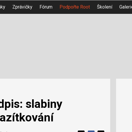
nky
Zprávičky
Fórum
Podpořte Root
Školení
Galeri
dpis: slabiny
azítkování