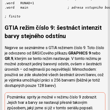
.word   RUNAD+1

.word   main                    
; adresa vstupniho bo
; finito
GTIA režim číslo 9: šestnáct intenzit
barvy stejného odstínu
Nejprve se seznámíme s GTIA režimem číslo 9. Toto číslo
je odvozeno od BASICového příkazu
GRAPHICS 9
nebo
GR.9
, kterým se tento režim nastavuje. V tomto režimu je
možné zobrazit jediný barevný odstín, ovšem v šestnácti
úrovních – od nejtmavší po nejsvětlejší. Mimochodem:
používá se zde skutečně všech šestnáct úrovní barev, což
je výjimka umožňující práci s 256 barvami (běžně je totiž
dostupných pouze 128 barev).
Poznámka: sprity je možné v režimu číslo 9 zobrazit.
Jejich tvar a barvy se nastavují přesně takovým
způsobem, jaký jsme si již v tomto seriálu popsali.