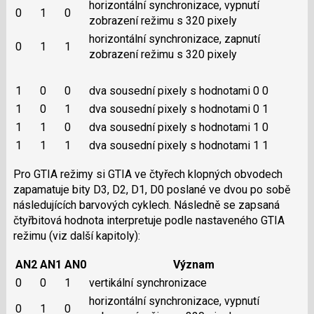
horizontální synchronizace, vypnutí
0
1
0
zobrazení režimu s 320 pixely
horizontální synchronizace, zapnutí
0
1
1
zobrazení režimu s 320 pixely
1
0
0
dva sousední pixely s hodnotami 0 0
1
0
1
dva sousední pixely s hodnotami 0 1
1
1
0
dva sousední pixely s hodnotami 1 0
1
1
1
dva sousední pixely s hodnotami 1 1
Pro GTIA režimy si GTIA ve čtyřech klopných obvodech
zapamatuje bity D3, D2, D1, D0 poslané ve dvou po sobě
následujících barvových cyklech. Následně se zapsaná
čtyřbitová hodnota interpretuje podle nastaveného GTIA
režimu (viz další kapitoly):
AN2
AN1
AN0
Význam
0
0
1
vertikální synchronizace
horizontální synchronizace, vypnutí
0
1
0