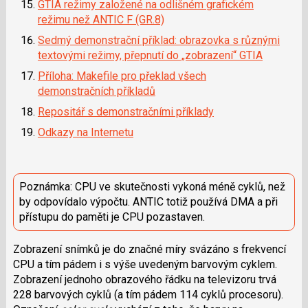
GTIA režimy založené na odlišném grafickém
režimu než ANTIC F (GR.8)
Sedmý demonstrační příklad: obrazovka s různými
textovými režimy, přepnutí do „zobrazení“ GTIA
Příloha: Makefile pro překlad všech
demonstračních příkladů
Repositář s demonstračními příklady
Odkazy na Internetu
Poznámka: CPU ve skutečnosti vykoná méně cyklů, než
by odpovídalo výpočtu. ANTIC totiž používá DMA a při
přístupu do paměti je CPU pozastaven.
Zobrazení snímků je do značné míry svázáno s frekvencí
CPU a tím pádem i s výše uvedeným barvovým cyklem.
Zobrazení jednoho obrazového řádku na televizoru trvá
228 barvových cyklů (a tím pádem 114 cyklů procesoru).