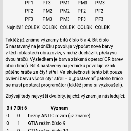
PF1
PF3
PM1
PM3
PM3
PF2
PM2
PM2
PF2
PF2
PF3
PM3
PM3
PF3
PF3
Nejnižší
COLBK
COLBK
COLBK
COLBK
COLBK
Taktéž již známe významy bitů číslo 5 a 4. Bit číslo
5 nastavený na jedničku povoluje výpočet nové barvy
v těch oblastech obrazovky, v nichž dochází k překryvu
dvou hráčů. Výsledkem je barva získaná operací OR barev
obou hráčů. Bit 4 nastavený na jedničku povoluje vznik
pátého hráče ze čtyř střel. Ve skutečnosti tento bit pouze
ovlivní barvu všech čtyř střel – o „postavení“ pátého hráče
se musí postarat programátor (taktéž jsme si vyzkoušeli).
Zbývají tedy nejvyšší dva bity, jejichž význam je následující:
Bit 7
Bit 6
Význam
0
0
běžný ANTIC režim (již známe)
0
1
GTIA režim číslo 9
1
0
GTIA režim číslo 10