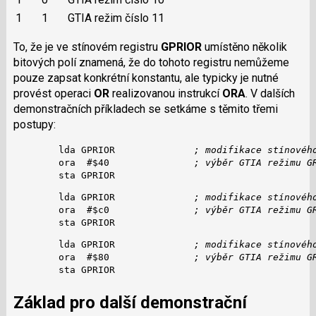
1
1
GTIA režim číslo 11
To, že je ve stínovém registru
GPRIOR
umístěno několik
bitových polí znamená, že do tohoto registru nemůžeme
pouze zapsat konkrétní konstantu, ale typicky je nutné
provést operaci
OR
realizovanou instrukcí
ORA
. V dalších
demonstračních příkladech se setkáme s těmito třemi
postupy:
        lda GPRIOR              
; modifikace stínovéh
        ora  #$40               
; výběr GTIA režimu G
        sta GPRIOR
        lda GPRIOR              
; modifikace stínovéh
        ora  #$c0               
; výběr GTIA režimu G
        sta GPRIOR
        lda GPRIOR              
; modifikace stínovéh
        ora  #$80               
; výběr GTIA režimu G
        sta GPRIOR
Základ pro další demonstrační