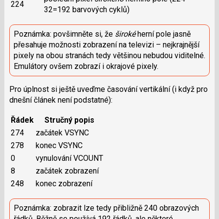
224
32=192 barvových cyklů)
Poznámka: povšimněte si, že
široké
herní pole jasně
přesahuje možnosti zobrazení na televizi – nejkrajnější
pixely na obou stranách tedy většinou nebudou viditelné.
Emulátory ovšem zobrazí i okrajové pixely.
Pro úplnost si ještě uveďme časování vertikální (i když pro
dnešní článek není podstatné):
Řádek
Stručný popis
274
začátek VSYNC
278
konec VSYNC
0
vynulování VCOUNT
8
začátek zobrazení
248
konec zobrazení
Poznámka: zobrazit lze tedy přibližně 240 obrazových
řádků. Běžně se používá 192 řádků, ale některé