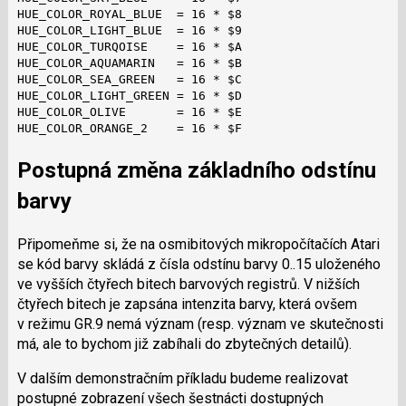
HUE_COLOR_ROYAL_BLUE  = 16 * $8

HUE_COLOR_LIGHT_BLUE  = 16 * $9

HUE_COLOR_TURQOISE    = 16 * $A

HUE_COLOR_AQUAMARIN   = 16 * $B

HUE_COLOR_SEA_GREEN   = 16 * $C

HUE_COLOR_LIGHT_GREEN = 16 * $D

HUE_COLOR_OLIVE       = 16 * $E

HUE_COLOR_ORANGE_2    = 16 * $F
Postupná změna základního odstínu
barvy
Připomeňme si, že na osmibitových mikropočítačích Atari
se kód barvy skládá z čísla odstínu barvy 0..15 uloženého
ve vyšších čtyřech bitech barvových registrů. V nižších
čtyřech bitech je zapsána intenzita barvy, která ovšem
v režimu GR.9 nemá význam (resp. význam ve skutečnosti
má, ale to bychom již zabíhali do zbytečných detailů).
V dalším demonstračním příkladu budeme realizovat
postupné zobrazení všech šestnácti dostupných