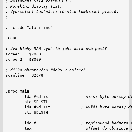
; Nastavení GTIA režimu GR.9
; Korektní display list.
; Vykreslení šestnácti různých kombinací pixelů.
; ---------------------------------------------------
.include "atari.inc"

.CODE

; dva bloky RAM využité jako obrazová paměť
screen1 = $7000

screen2 = $8000

; délka obrazového řádku v bajtech
scanline = 320/8

.proc 
main
        lda #<dlist             
; nižší byte adresy d
        sta SDLSTL

        lda #>dlist             
; vyšší byte adresy d
        sta SDLSTH

        lda #0                  
; zapisovaná hodnota 
        tax                     
; offset do obrazové 