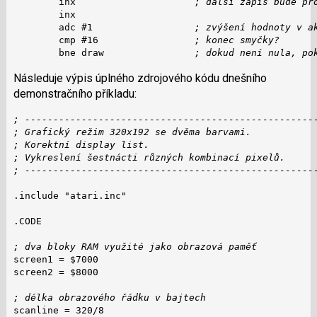
        inx                     
; další zápis bude pr
        inx

        adc #1                  
; zvýšení hodnoty v a
        cmp #16                 
; konec smyčky?
        bne draw                
; dokud není nula, po
Následuje výpis úplného zdrojového kódu dnešního
demonstračního příkladu:
; ---------------------------------------------------
; Grafický režim 320x192 se dvěma barvami.
; Korektní display list.
; Vykreslení šestnácti různých kombinací pixelů.
; ---------------------------------------------------
.include "atari.inc"

.CODE

; dva bloky RAM využité jako obrazová paměť
screen1 = $7000

screen2 = $8000

; délka obrazového řádku v bajtech
scanline = 320/8
