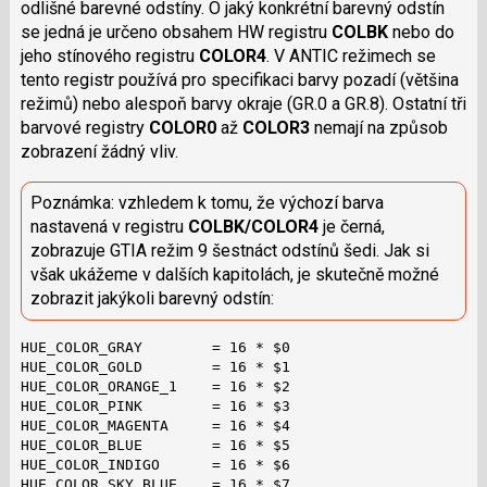
odlišné barevné odstíny. O jaký konkrétní barevný odstín
se jedná je určeno obsahem HW registru
COLBK
nebo do
jeho stínového registru
COLOR4
. V ANTIC režimech se
tento registr používá pro specifikaci barvy pozadí (většina
režimů) nebo alespoň barvy okraje (GR.0 a GR.8). Ostatní tři
barvové registry
COLOR0
až
COLOR3
nemají na způsob
zobrazení žádný vliv.
Poznámka: vzhledem k tomu, že výchozí barva
nastavená v registru
COLBK/COLOR4
je černá,
zobrazuje GTIA režim 9 šestnáct odstínů šedi. Jak si
však ukážeme v dalších kapitolách, je skutečně možné
zobrazit jakýkoli barevný odstín:
HUE_COLOR_GRAY        = 16 * $0

HUE_COLOR_GOLD        = 16 * $1

HUE_COLOR_ORANGE_1    = 16 * $2

HUE_COLOR_PINK        = 16 * $3

HUE_COLOR_MAGENTA     = 16 * $4

HUE_COLOR_BLUE        = 16 * $5

HUE_COLOR_INDIGO      = 16 * $6

HUE_COLOR_SKY_BLUE    = 16 * $7
