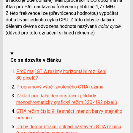
a řádků je zde odlišné). Mikroprocesor MOS 6502 má na
i
Atari pro PAL nastavenu frekvenci přibližně 1,77 MHz.
Z této frekvence lze (převrácenou hodnotou) vypočítat
dobu trvání jednoho cyklu CPU. Z této doby je dalším
dělením dvěma odvozena hodnota nazývaná
color cycle
(důvod pro toto označení si hned řekneme).
Co se dozvíte v článku
Proč mají GTIA režimy horizontální rozlišení
80 pixelů?
Programový výběr zvoleného GTIA režimu
Základ pro další demonstrační příklady:
monochromatický grafický režim 320×192 pixelů
GTIA režim číslo 9: šestnáct intenzit barvy stejného
odstínu
Druhý demonstrační příklad: nastavení GTIA režimu