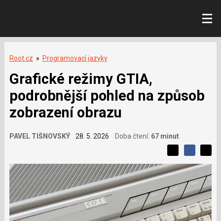
Root.cz
»
Programovací jazyky
Grafické režimy GTIA,
podrobnější pohled na způsob
zobrazení obrazu
PAVEL TIŠNOVSKÝ
28. 5. 2026
Doba čtení:
67 minut
L
S
S
í
S
d
d
d
b
í
í
í
í
l
l
e
s
e
l
j
j
e
t
e
t
v
e
e
t
n
á
n