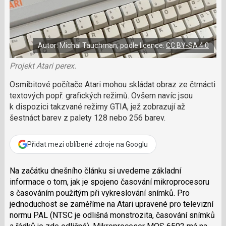
a
a
m
F
s
č
a
í
c
l
t
e
i
á
b
X
Autor: Michal Tauchman, podle licence:
CC BY-SA 4.0
n
o
o
e
k
Projekt Atari perex.
k
u
?
Osmibitové počítače Atari mohou skládat obraz ze čtrnácti
P
textových popř. grafických režimů. Ovšem navíc jsou
o
k dispozici takzvané režimy GTIA, jež zobrazují až
d
šestnáct barev z palety 128 nebo 256 barev.
p
o
ř
Přidat mezi oblíbené zdroje na Googlu
t
e
r
Na začátku dnešního článku si uvedeme základní
e
informace o tom, jak je spojeno časování mikroprocesoru
d
s časováním použitým při vykreslování snímků. Pro
a
jednoduchost se zaměříme na Atari upravené pro televizní
k
normu PAL (NTSC je odlišná monstrozita, časování snímků
c