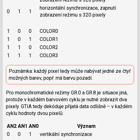
horizontální synchronizace, zapnutí
0
1
1
zobrazení režimu s 320 pixely
1
0
0
COLOR0
1
0
1
COLOR1
1
1
0
COLOR2
1
1
1
COLOR3
Poznámka: každý pixel tedy může nabývat jedné ze čtyř
možných barev, popř. má barvu pozadí.
Pro monochromatické režimy GR.0 a GR.8 je situace jiná,
protože v každém barvovém cyklu je nutné zobrazit dva
pixely. GTIA tedy dekóduje přijatá data odlišně – v každém
cyklu hodnoty dvou pixelů:
AN2
AN1
AN0
Význam
0
0
1
vertikální synchronizace