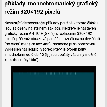
příklady: monochromatický grafický
režim 320×192 pixelů
Navazující demonstrační příklady použité v tomto článku
jsou založeny na stejném základě. Nejdříve je nastaven
grafický režim ANTIC F (GR. 8) s rozlišením 320×192
pixelů, přičemž obrazová paměť je rozdělena na dvě části
(do bloků menších než 4kB). Následně je na obrazovku
vykreslen následující vzorek, který je tvořen bajty
s hodnotami od 0 do 15 (tj. jsou použity všechny možné
kombinace čtyř bitů):