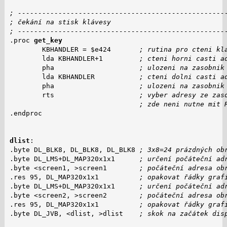
; ---------------------------------------------------
; čekání na stisk klávesy
; ---------------------------------------------------
.proc 
get_key
        KBHANDLER = $e424       
; rutina pro cteni kl
        lda KBHANDLER+1         
; cteni horni casti a
        pha                     
; ulozeni na zasobnik
        lda KBHANDLER           
; cteni dolni casti a
        pha                     
; ulozeni na zasobnik
        rts                     
; vyber adresy ze zas
; zde neni nutne mit 
.endproc

dlist
:

.byte DL_BLK8, DL_BLK8, DL_BLK8 
; 3x8=24 prázdných ob
.byte DL_LMS+DL_MAP320x1x1      
; určení počáteční ad
.byte <screen1, >screen1        
; počáteční adresa ob
.res 95, DL_MAP320x1x1          
; opakovat řádky graf
.byte DL_LMS+DL_MAP320x1x1      
; určení počáteční ad
.byte <screen2, >screen2        
; počáteční adresa ob
.res 95, DL_MAP320x1x1          
; opakovat řádky graf
.byte DL_JVB, <dlist, >dlist    
; skok na začátek dis