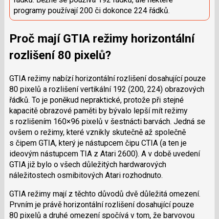
programy používají 200 či dokonce 224 řádků.
Proč mají GTIA režimy horizontální
rozlišení 80 pixelů?
GTIA režimy nabízí horizontální rozlišení dosahující pouze
80 pixelů a rozlišení vertikální 192 (200, 224) obrazových
řádků. To je poněkud nepraktické, protože při stejné
kapacitě obrazové paměti by bývalo lepší mít režimy
s rozlišením 160×96 pixelů v šestnácti barvách. Jedná se
ovšem o režimy, které vznikly skutečně až společně
s čipem GTIA, který je nástupcem čipu CTIA (a ten je
ideovým nástupcem TIA z Atari 2600). A v době uvedení
GTIA již bylo o všech důležitých hardwarových
náležitostech osmibitových Atari rozhodnuto.
GTIA režimy mají z těchto důvodů dvě důležitá omezení.
Prvním je právě horizontální rozlišení dosahující pouze
80 pixelů a druhé omezení spočívá v tom, že barvovou