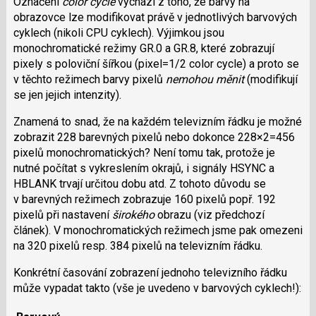
Označení
color cycle
vychází z toho, že barvy na
obrazovce lze modifikovat právě v jednotlivých barvových
cyklech (nikoli CPU cyklech). Výjimkou jsou
monochromatické režimy GR.0 a GR.8, které zobrazují
pixely s poloviční šířkou (pixel=1/2 color cycle) a proto se
v těchto režimech barvy pixelů
nemohou měnit
(modifikují
se jen jejich intenzity).
Znamená to snad, že na každém televizním řádku je možné
zobrazit 228 barevných pixelů nebo dokonce 228×2=456
pixelů monochromatických? Není tomu tak, protože je
nutné počítat s vykreslením okrajů, i signály HSYNC a
HBLANK trvají určitou dobu atd. Z tohoto důvodu se
v barevných režimech zobrazuje 160 pixelů popř. 192
pixelů při nastavení
širokého
obrazu (viz předchozí
článek). V monochromatických režimech jsme pak omezeni
na 320 pixelů resp. 384 pixelů na televizním řádku.
Konkrétní časování zobrazení jednoho televizního řádku
může vypadat takto (vše je uvedeno v barvových cyklech!):