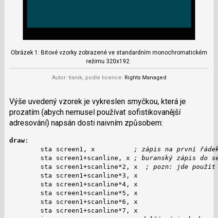
Obrázek 1: Bitové vzorky zobrazené ve standardním monochromatickém
režimu 320x192.
Autor: tisnik, podle licence:
Rights Managed
Výše uvedený vzorek je vykreslen smyčkou, která je
prozatím (abych nemusel používat sofistikovanější
adresování) napsán dosti naivním způsobem:
draw
:

        sta screen1, x          
; zápis na první řáde
        sta screen1+scanline, x 
; buranský zápis do s
        sta screen1+scanline*2, x  
; pozn: jde použít
        sta screen1+scanline*3, x

        sta screen1+scanline*4, x

        sta screen1+scanline*5, x

        sta screen1+scanline*6, x

        sta screen1+scanline*7, x
