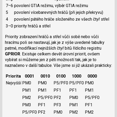
7–6
povolení GTIA režimu, výběr GTIA režimu
5
povolení vícebarevných hráčů (při jejich překryvu)
4
povolení pátého hráče složeného ze všech čtyř střel
3–0
priority hráčů a střel
Priority zobrazení hráčů a střel vůči sobě nebo vůči
hracímu poli se nastavují, jak je z výše uvedené tabulky
patrné, modifikací nejnižších čtyř bitů řídicího registru
GPRIOR
. Existuje celkem devět úrovní priorit, ovšem
vybírat si můžeme jen z pěti možností tak, jak je to
naznačeno v další tabulce. Vše jsme si již ukázali prakticky:
Priorita
0001
0010
0100
1000
0000
Nejvyšší
PM0
PM0
P5/PF0
P5/PF0
PM0
PM1
PM1
PF1
PF1
PM1
PM2
P5/PF0
PF2
PM0
P5/PF0
PM3
PF1
PF3
PM1
PF1
P5/PF0
PF2
PM0
PM2
PM2