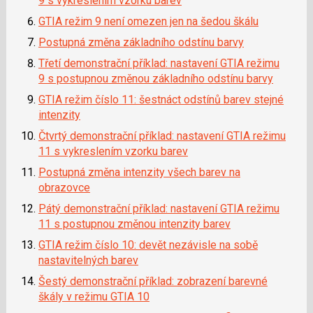
9 s vykreslením vzorku barev
GTIA režim 9 není omezen jen na šedou škálu
Postupná změna základního odstínu barvy
Třetí demonstrační příklad: nastavení GTIA režimu
9 s postupnou změnou základního odstínu barvy
GTIA režim číslo 11: šestnáct odstínů barev stejné
intenzity
Čtvrtý demonstrační příklad: nastavení GTIA režimu
11 s vykreslením vzorku barev
Postupná změna intenzity všech barev na
obrazovce
Pátý demonstrační příklad: nastavení GTIA režimu
11 s postupnou změnou intenzity barev
GTIA režim číslo 10: devět nezávisle na sobě
nastavitelných barev
Šestý demonstrační příklad: zobrazení barevné
škály v režimu GTIA 10