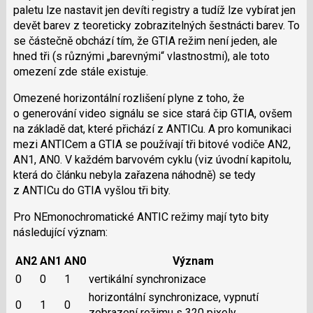
paletu lze nastavit jen devíti registry a tudíž lze vybírat jen
devět barev z teoreticky zobrazitelných šestnácti barev. To
se částečně obchází tím, že GTIA režim není jeden, ale
hned tři (s různými „barevnými“ vlastnostmi), ale toto
omezení zde stále existuje.
Omezené horizontální rozlišení plyne z toho, že
o generování video signálu se sice stará čip GTIA, ovšem
na základě dat, které přichází z ANTICu. A pro komunikaci
mezi ANTICem a GTIA se používají tři bitové vodiče AN2,
AN1, AN0. V každém barvovém cyklu (viz úvodní kapitolu,
která do článku nebyla zařazena náhodně) se tedy
z ANTICu do GTIA vyšlou tři bity.
Pro NEmonochromatické ANTIC režimy mají tyto bity
následující význam:
AN2
AN1
AN0
Význam
0
0
1
vertikální synchronizace
horizontální synchronizace, vypnutí
0
1
0
zobrazení režimu s 320 pixely