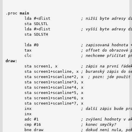
.proc 
main
        lda #<dlist             
; nižší byte adresy d
        sta SDLSTL

        lda #>dlist             
; vyšší byte adresy d
        sta SDLSTH

        lda #0                  
; zapisovaná hodnota 
        tax                     
; offset do obrazové 
        clc                     
; nechceme přičítat p
draw
:

        sta screen1, x          
; zápis na první řáde
        sta screen1+scanline, x 
; buranský zápis do s
        sta screen1+scanline*2, x  
; pozn: jde použít
        sta screen1+scanline*3, x

        sta screen1+scanline*4, x

        sta screen1+scanline*5, x

        sta screen1+scanline*6, x

        sta screen1+scanline*7, x

        inx                     
; další zápis bude pr
        inx

        adc #1                  
; zvýšení hodnoty v a
        cmp #16                 
; konec smyčky?
        bne draw                
; dokud není nula, po