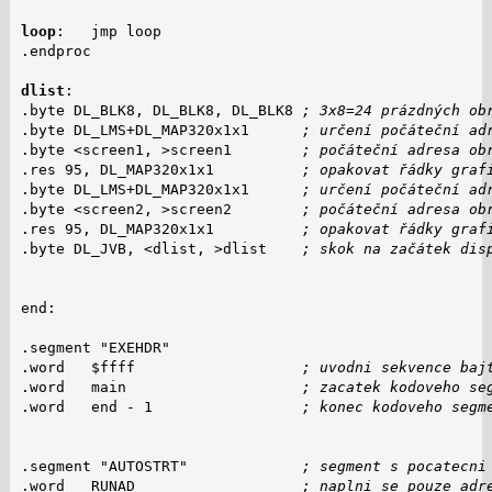
loop
:   jmp loop

.endproc

dlist
:

.byte DL_BLK8, DL_BLK8, DL_BLK8 
; 3x8=24 prázdných ob
.byte DL_LMS+DL_MAP320x1x1      
; určení počáteční ad
.byte <screen1, >screen1        
; počáteční adresa ob
.res 95, DL_MAP320x1x1          
; opakovat řádky graf
.byte DL_LMS+DL_MAP320x1x1      
; určení počáteční ad
.byte <screen2, >screen2        
; počáteční adresa ob
.res 95, DL_MAP320x1x1          
; opakovat řádky graf
.byte DL_JVB, <dlist, >dlist    
; skok na začátek dis
end:

.segment "EXEHDR"

.word   $ffff                   
; uvodni sekvence baj
.word   main                    
; zacatek kodoveho se
.word   end - 1                 
; konec kodoveho segm
.segment "AUTOSTRT"             
; segment s pocatecni
.word   RUNAD                   
; naplni se pouze adr