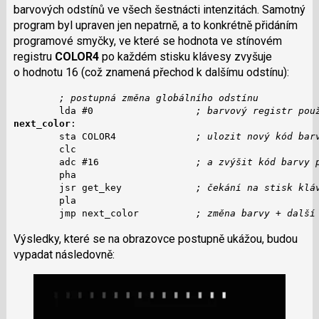
barvových odstínů ve všech šestnácti intenzitách. Samotný
program byl upraven jen nepatrně, a to konkrétně přidáním
programové smyčky, ve které se hodnota ve stínovém
registru
COLOR4
po každém stisku klávesy zvyšuje
o hodnotu 16 (což znamená přechod k dalšímu odstínu):
; postupná změna globálního odstínu
        lda #0                  
; barvový registr pou
next_color
:

        sta COLOR4              
; ulozit nový kód bar
        clc

        adc #16                 
; a zvýšit kód barvy 
        pha

        jsr get_key             
; čekání na stisk klá
        pla

        jmp next_color          
; změna barvy + další
Výsledky, které se na obrazovce postupně ukážou, budou
vypadat následovně: