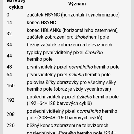
Barvový
Význam
cyklus
0
začátek HSYNC (horizontální synchronizace)
14
konec HSYNC
konec HBLANKu (horizontálního zatemnění),
32
začátek zobrazení pro
široké
herní pole
34
běžný začátek zobrazení na televizorech
typicky první viditelný pixel
širokého
44
herního pole
48
první viditelný pixel
normálního
herního pole
64
první viditelný pixel
úzkého
herního pole
polovina šířky obrazovky pro všechny šířky
160
herního pole (obraz je vždy vycentrován)
poslední viditelný pixel
úzkého
herního pole
192
(192–64=128 barvových cyklů)
poslední viditelný pixel
normálního
herního
208
pole (208–48=160 barvových cyklů)
220
běžný konec zobrazení na televizorech
poslední pixel
širokého
herního pole (224–