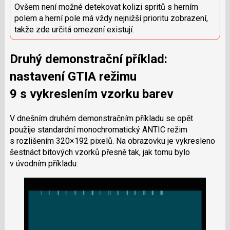
Ovšem není možné detekovat kolizi spritů s herním
polem a herní pole má vždy nejnižší prioritu zobrazení,
takže zde určitá omezení existují.
Druhý demonstrační příklad:
nastavení GTIA režimu
9 s vykreslením vzorku barev
V dnešním druhém demonstračním příkladu se opět
použije standardní monochromatický ANTIC režim
s rozlišením 320×192 pixelů. Na obrazovku je vykresleno
šestnáct bitových vzorků přesně tak, jak tomu bylo
v úvodním příkladu: