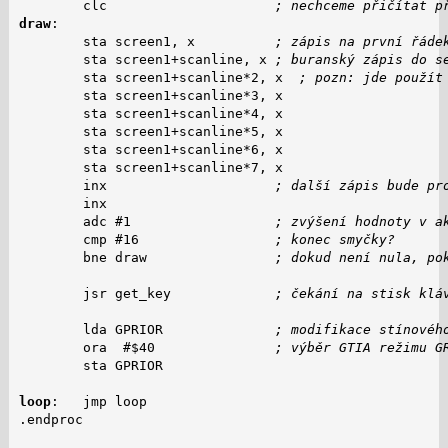
        clc                     
; nechceme přičítat p
draw
:

        sta screen1, x          
; zápis na první řáde
        sta screen1+scanline, x 
; buranský zápis do s
        sta screen1+scanline*2, x  
; pozn: jde použít
        sta screen1+scanline*3, x

        sta screen1+scanline*4, x

        sta screen1+scanline*5, x

        sta screen1+scanline*6, x

        sta screen1+scanline*7, x

        inx                     
; další zápis bude pr
        inx

        adc #1                  
; zvýšení hodnoty v a
        cmp #16                 
; konec smyčky?
        bne draw                
; dokud není nula, po
        jsr get_key             
; čekání na stisk klá
        lda GPRIOR              
; modifikace stínovéh
        ora  #$40               
; výběr GTIA režimu G
        sta GPRIOR

loop
:   jmp loop

.endproc
