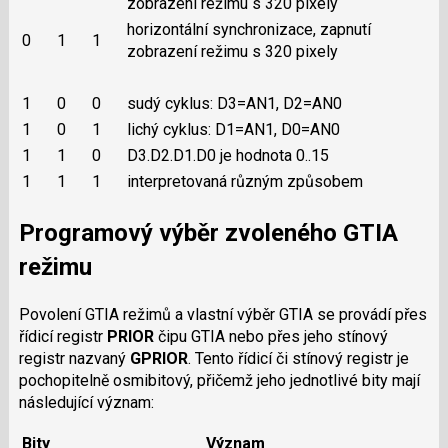
zobrazení režimu s 320 pixely
horizontální synchronizace, zapnutí
0
1
1
zobrazení režimu s 320 pixely
1
0
0
sudý cyklus: D3=AN1, D2=AN0
1
0
1
lichý cyklus: D1=AN1, D0=AN0
1
1
0
D3.D2.D1.D0 je hodnota 0..15
1
1
1
interpretovaná různým způsobem
Programový výběr zvoleného GTIA
režimu
Povolení GTIA režimů a vlastní výběr GTIA se provádí přes
řídicí registr
PRIOR
čipu GTIA nebo přes jeho stínový
registr nazvaný
GPRIOR
. Tento řídicí či stínový registr je
pochopitelně osmibitový, přičemž jeho jednotlivé bity mají
následující význam:
Bity
Význam