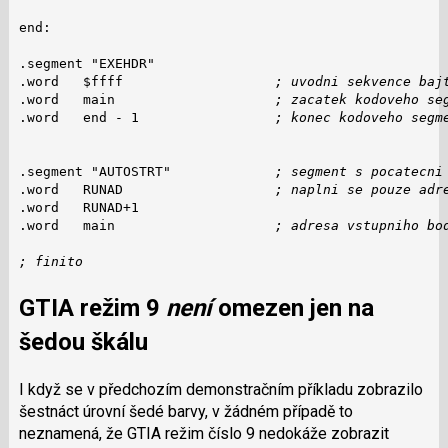
end:

.segment "EXEHDR"

.word   $ffff                   
; uvodni sekvence baj
.word   main                    
; zacatek kodoveho se
.word   end - 1                 
; konec kodoveho segm
.segment "AUTOSTRT"             
; segment s pocatecni
.word   RUNAD                   
; naplni se pouze adr
.word   RUNAD+1

.word   main                    
; adresa vstupniho bo
; finito
GTIA režim 9
není
omezen jen na
šedou škálu
I když se v předchozím demonstračním příkladu zobrazilo
šestnáct úrovní šedé barvy, v žádném případě to
neznamená, že GTIA režim číslo 9 nedokáže zobrazit