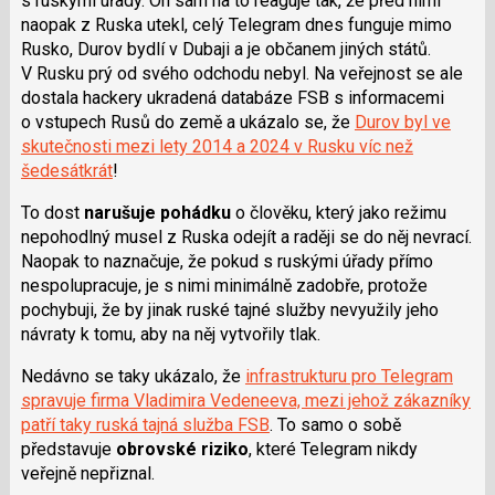
s ruskými úřady. On sám na to reaguje tak, že před nimi
naopak z Ruska utekl, celý Telegram dnes funguje mimo
Rusko, Durov bydlí v Dubaji a je občanem jiných států.
V Rusku prý od svého odchodu nebyl. Na veřejnost se ale
dostala hackery ukradená databáze FSB s informacemi
o vstupech Rusů do země a ukázalo se, že
Durov byl ve
skutečnosti mezi lety 2014 a 2024 v Rusku víc než
šedesátkrát
!
To dost
narušuje pohádku
o člověku, který jako režimu
nepohodlný musel z Ruska odejít a raději se do něj nevrací.
Naopak to naznačuje, že pokud s ruskými úřady přímo
nespolupracuje, je s nimi minimálně zadobře, protože
pochybuji, že by jinak ruské tajné služby nevyužily jeho
návraty k tomu, aby na něj vytvořily tlak.
Nedávno se taky ukázalo, že
infrastrukturu pro Telegram
spravuje firma Vladimira Vedeneeva, mezi jehož zákazníky
patří taky ruská tajná služba FSB
. To samo o sobě
představuje
obrovské riziko
, které Telegram nikdy
veřejně nepřiznal.