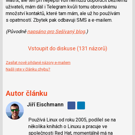
Matrix, ale ten při nejlepší vůli nemůžu doporučit běžnému
uživateli, mám dál i Telegram kvůli tomu obrovskému
množství kontaktů, které tam mám, ale už ho používám
s opatrností. Zbytek pak odbavuji SMS a e-mailem.
(Původně
napsáno pro Sešívaný blog
.)
Vstoupit do diskuse
(131 názorů)
Zasílat nově přidané názory e-mailem
Našli jste v článku chybu?
Autor článku
Jiří Eischmann
Sdílejte
na
Používá Linux od roku 2005, podílel se na
Facebooku
několika knihách o Linuxu a pracuje ve
společnosti Red Hat, momentálně má na