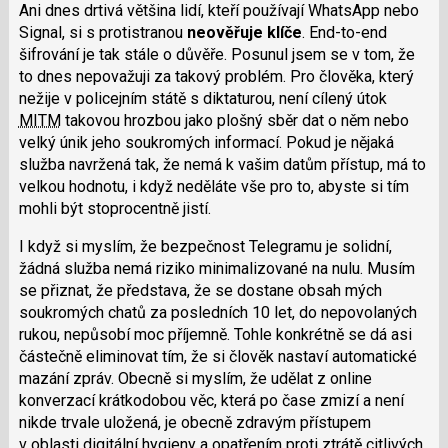
Ani dnes drtivá většina lidí, kteří používají WhatsApp nebo
Signal, si s protistranou
neověřuje klíče
. End-to-end
šifrování je tak stále o důvěře. Posunul jsem se v tom, že
to dnes nepovažuji za takový problém. Pro člověka, který
nežije v policejním státě s diktaturou, není cílený útok
MITM
takovou hrozbou jako plošný sběr dat o něm nebo
velký únik jeho soukromých informací. Pokud je nějaká
služba navržená tak, že nemá k vašim datům přístup, má to
velkou hodnotu, i když neděláte vše pro to, abyste si tím
mohli být stoprocentně jistí.
I když si myslím, že bezpečnost Telegramu je solidní,
žádná služba nemá riziko minimalizované na nulu. Musím
se přiznat, že představa, že se dostane obsah mých
soukromých chatů za posledních 10 let, do nepovolaných
rukou, nepůsobí moc příjemně. Tohle konkrétně se dá asi
částečně eliminovat tím, že si člověk nastaví automatické
mazání zpráv. Obecně si myslím, že udělat z online
konverzací krátkodobou věc, která po čase zmizí a není
nikde trvale uložená, je obecně zdravým přístupem
v oblasti digitální hygieny a opatřením proti ztrátě citlivých