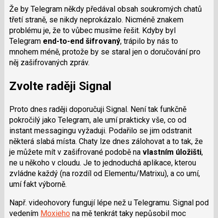
Že by Telegram někdy předával obsah soukromých chatů
třetí straně, se nikdy neprokázalo. Nicméně znakem
problému je, že to vůbec musíme řešit. Kdyby byl
Telegram
end-to-end šifrovaný
, trápilo by nás to
mnohem méně, protože by se staral jen o doručování pro
něj zašifrovaných zpráv.
Zvolte raději Signal
Proto dnes raději doporučuji Signal. Není tak funkčně
pokročilý jako Telegram, ale umí prakticky vše, co od
instant messagingu vyžaduji. Podařilo se jim odstranit
některá slabá místa. Chaty lze dnes zálohovat a to tak, že
je můžete mít v zašifrované podobě na
vlastním úložišti
,
ne u někoho v cloudu. Je to jednoduchá aplikace, kterou
zvládne každý (na rozdíl od Elementu/Matrixu), a co umí,
umí fakt výborně.
Např. videohovory fungují lépe než u Telegramu. Signal pod
vedením
Moxieho
na mě tenkrát taky nepůsobil moc