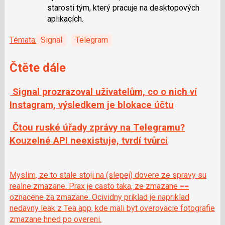
starosti tým, který pracuje na desktopových
aplikacích.
Témata:
Signal
Telegram
Čtěte dále
Signal prozrazoval uživatelům, co o nich ví
Instagram, výsledkem je blokace účtu
Čtou ruské úřady zprávy na Telegramu?
Kouzelné API neexistuje, tvrdí tvůrci
Myslim, ze to stale stoji na (slepej) dovere ze spravy su
realne zmazane. Prax je casto taka, ze zmazane ==
oznacene za zmazane. Ocividny priklad je napriklad
nedavny leak z Tea app, kde mali byt overovacie fotografie
zmazane hned po overeni.