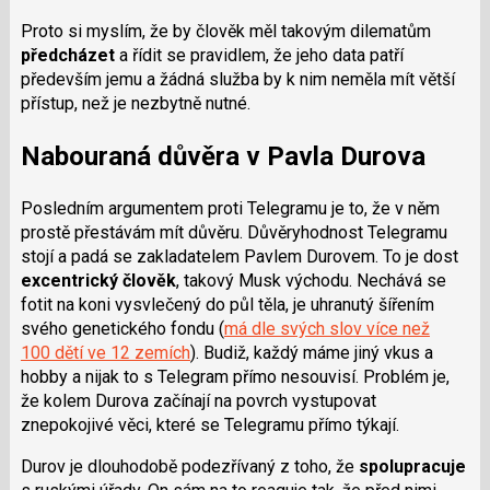
Proto si myslím, že by člověk měl takovým dilematům
předcházet
a řídit se pravidlem, že jeho data patří
především jemu a žádná služba by k nim neměla mít větší
přístup, než je nezbytně nutné.
Nabouraná důvěra v Pavla Durova
Posledním argumentem proti Telegramu je to, že v něm
prostě přestávám mít důvěru. Důvěryhodnost Telegramu
stojí a padá se zakladatelem
Pavlem Durovem
. To je dost
excentrický člověk
, takový Musk východu. Nechává se
fotit na koni vysvlečený do půl těla, je uhranutý šířením
svého genetického fondu (
má dle svých slov více než
100 dětí ve 12 zemích
). Budiž, každý máme jiný vkus a
hobby a nijak to s Telegram přímo nesouvisí. Problém je,
že kolem Durova začínají na povrch vystupovat
znepokojivé věci, které se Telegramu přímo týkají.
Durov je dlouhodobě podezřívaný z toho, že
spolupracuje