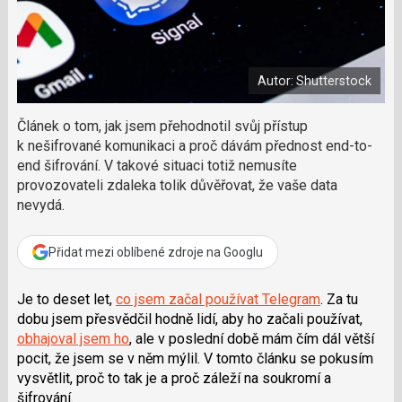
a
a
m
F
s
č
a
í
c
l
t
e
i
á
b
X
Autor: Shutterstock
n
o
o
e
k
k
Článek o tom, jak jsem přehodnotil svůj přístup
u
?
k nešifrované komunikaci a proč dávám přednost end-to-
P
end šifrování. V takové situaci totiž nemusíte
o
provozovateli zdaleka tolik důvěřovat, že vaše data
d
nevydá.
p
o
ř
Přidat mezi oblíbené zdroje na Googlu
t
e
Je to deset let,
co jsem začal používat Telegram
. Za tu
r
e
dobu jsem přesvědčil hodně lidí, aby ho začali používat,
d
obhajoval jsem ho
, ale v poslední době mám čím dál větší
a
pocit, že jsem se v něm mýlil. V tomto článku se pokusím
k
vysvětlit, proč to tak je a proč záleží na soukromí a
c
šifrování.