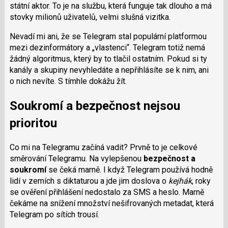
státní aktor. To je na službu, která funguje tak dlouho a má
stovky milionů uživatelů, velmi slušná vizitka.
Nevadí mi ani, že se Telegram stal populární platformou
mezi dezinformátory a „vlastenci“. Telegram totiž nemá
žádný algoritmus, který by to tlačil ostatním. Pokud si ty
kanály a skupiny nevyhledáte a nepřihlásíte se k nim, ani
o nich nevíte. S tímhle dokážu žít.
Soukromí a bezpečnost nejsou
prioritou
Co mi na Telegramu začíná vadit? Prvně to je celkové
směrování Telegramu. Na vylepšenou
bezpečnost a
soukromí
se čeká marně. I když Telegram používá hodně
lidí v zemích s diktaturou a jde jim doslova o
kejhák
, roky
se ověření přihlášení nedostalo za SMS a heslo. Marně
čekáme na snížení množství nešifrovaných metadat, která
Telegram po sítích trousí.