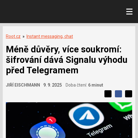
Root.cz
»
Instant messaging, chat
Méně důvěry, více soukromí:
šifrování dává Signalu výhodu
před Telegramem
JIŘÍ EISCHMANN
9. 9. 2025
Doba čtení:
6 minut
L
S
S
í
S
d
d
d
b
í
í
í
í
l
l
e
s
e
l
j
j
e
t
e
t
v
e
e
t
n
á
n