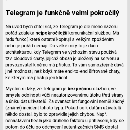
i
Telegram je funkčně velmi pokročilý
Na úvod bych chtěl říct, že Telegram je dle mého názoru
pořád zdaleka
nejpokročilejší
komunikační službou. Má
řadu funkcí, které ostatní kopírují s velkým zpožděním
nebo je pořád nemají. Do velké míry to je dáno
architekturou, kdy Telegram ve výchozím stavu používá
tzv. cloudové chaty, jejichž obsah je uložený na serveru a
provozovatel k němu má přístup. To vám samozřejmě dává
jiné možnosti, než když máte end-to-end šifrované chaty,
ke kterým má přístup jen klient.
Myslím si taky, že Telegram je
bezpečnou
službou; ve
smyslu odolnosti vůči neautorizovanému útoku třetí strany
a úniku dat uživatelů. Za dvanáct let fungování neměl žádný
(známý) incident tohoto typu. Pokud se k datům uživatelů
někdo dostal, bylo to zpravidla jejich chybou. Např.
nenastavení hesla jako druhého faktoru u přihlášení, kdy se
potom do účtu po odchycení autentizačních SMS dostal