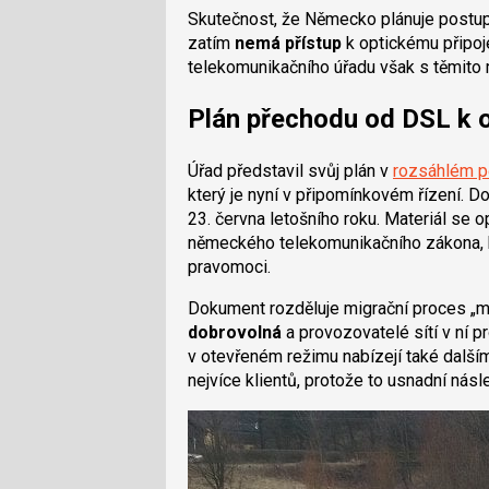
Skutečnost, že Německo plánuje postup
zatím
nemá přístup
k optickému připoje
telekomunikačního úřadu však s těmito m
Plán přechodu od DSL k 
Úřad představil svůj plán v
rozsáhlém p
který je nyní v připomínkovém řízení. 
23. června letošního roku. Materiál se o
německého telekomunikačního zákona, kt
pravomoci.
Dokument rozděluje migrační proces „m
dobrovolná
a provozovatelé sítí v ní p
v otevřeném režimu nabízejí také další
nejvíce klientů, protože to usnadní násle