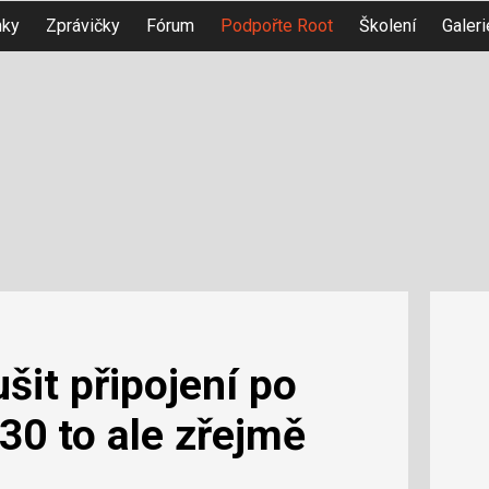
nky
Zprávičky
Fórum
Podpořte Root
Školení
Galeri
šit připojení po
30 to ale zřejmě