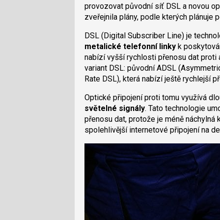
provozovat původní síť DSL a novou opt
zveřejnila plány, podle kterých plánuje 
DSL (Digital Subscriber Line) je techno
metalické telefonní linky
k poskytován
nabízí vyšší rychlosti přenosu dat prot
variant DSL: původní ADSL (Asymmetric
Rate DSL), která nabízí ještě rychlejší p
Optické připojení proti tomu využívá dl
světelné signály
. Tato technologie um
přenosu dat, protože je méně náchylná k r
spolehlivější internetové připojení na de