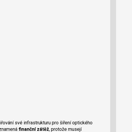
ování své infrastrukturu pro šíření optického
ň znamená
finanční zátěž
, protože musejí