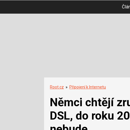
Člá
Root.cz
»
Připojení k Internetu
Němci chtějí zru
DSL, do roku 20
nebude