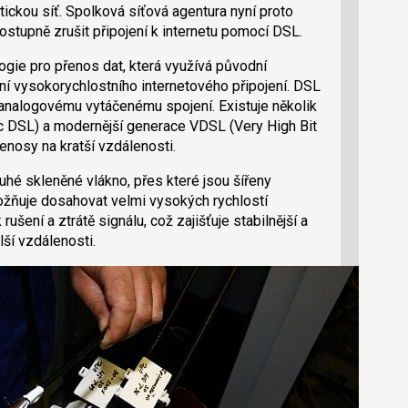
ickou síť. Spolková síťová agentura nyní proto
postupně zrušit připojení k internetu pomocí DSL.
logie pro přenos dat, která využívá původní
í vysokorychlostního internetového připojení. DSL
i analogovému vytáčenému spojení. Existuje několik
 DSL) a modernější generace VDSL (Very High Bit
řenosy na kratší vzdálenosti.
ouhé skleněné vlákno, přes které jsou šířeny
ožňuje dosahovat velmi vysokých rychlostí
ušení a ztrátě signálu, což zajišťuje stabilnější a
lší vzdálenosti.