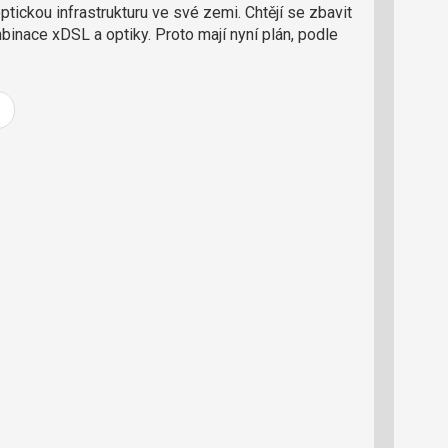
o
ptickou infrastrukturu ve své zemi. Chtějí se zbavit
ř
mbinace xDSL a optiky. Proto mají nyní plán, podle
t
e
r
e
d
a
k
c
i