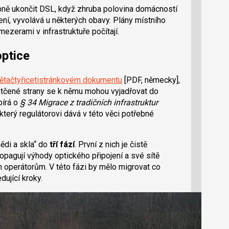
ně ukončit DSL, když zhruba polovina domácností
ní, vyvolává u některých obavy. Plány místního
ezerami v infrastruktuře počítají.
optice
ětačtyřicetistránkovém dokumentu
[PDF, německy],
Dotčené strany se k němu mohou vyjadřovat do
pírá o
§ 34 Migrace z tradičních infrastruktur
erý regulátorovi dává v této věci potřebné
ědi a skla“ do
tří fází
. První z nich je čistě
ropagují výhody optického připojení a své sítě
m operátorům. V této fázi by mělo migrovat co
dující kroky.