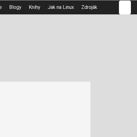
Hledat
e
Blogy
Knihy
Jak na Linux
Zdroják