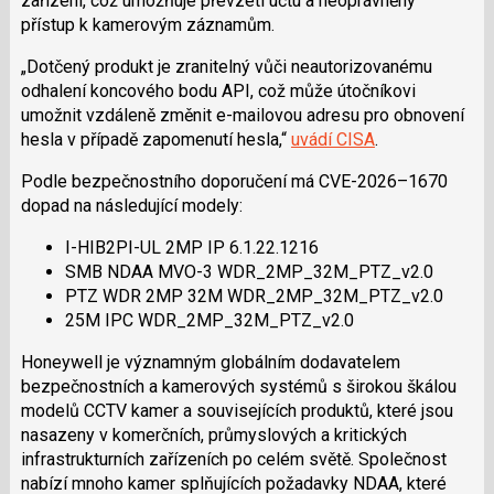
zařízení, což umožňuje převzetí účtu a neoprávněný
přístup k kamerovým záznamům.
„Dotčený produkt je zranitelný vůči neautorizovanému
odhalení koncového bodu API, což může útočníkovi
umožnit vzdáleně změnit e-mailovou adresu pro obnovení
hesla v případě zapomenutí hesla,“
uvádí CISA
.
Podle bezpečnostního doporučení má CVE-2026–1670
dopad na následující modely:
I-HIB2PI-UL 2MP IP 6.1.22.1216
SMB NDAA MVO-3 WDR_2MP_32M_PTZ_v2.0
PTZ WDR 2MP 32M WDR_2MP_32M_PTZ_v2.0
25M IPC WDR_2MP_32M_PTZ_v2.0
Honeywell je významným globálním dodavatelem
bezpečnostních a kamerových systémů s širokou škálou
modelů CCTV kamer a souvisejících produktů, které jsou
nasazeny v komerčních, průmyslových a kritických
infrastrukturních zařízeních po celém světě. Společnost
nabízí mnoho kamer splňujících požadavky NDAA, které