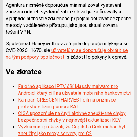
Agentura nicméně doporučuje minimalizovat vystavení
zařízení řídicích systémů síti, izolovat je za firewally a
v případě nutnosti vzdáleného připojení používat bezpečné
metody vzdáleného přístupu, jako jsou aktualizovaná
řešení VPN.
Společnost Honeywell nezveřejnila doporučení týkající se
CVE-2026–1670, ale
uživatelům se doporučuje obrátit se
na tým podpory společnosti
s žádostí o pokyny k opravě.
Ve zkratce
Falešné aplikace IPTV šíří
Massiv
malware pro
Android, který cílí na uživatele mobilního bankovnictví
Kampaň CRESCENTHARVEST cílí na příznivce
protestů v Íránu pomocí RAT
CISA upozorňuje na čtyři aktivně zneužívané chyby
bezpečnostní chyby v nejnovější aktualizaci KEV
Výzkumníci prokázali, že Copilot a Grok mohou být
zneužity jako proxy servery pro C2