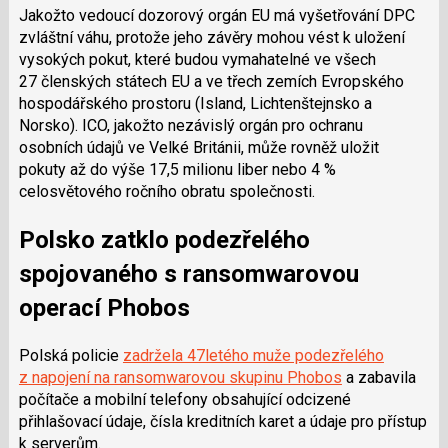
Jakožto vedoucí dozorový orgán EU má vyšetřování DPC
zvláštní váhu, protože jeho závěry mohou vést k uložení
vysokých pokut, které budou vymahatelné ve všech
27 členských státech EU a ve třech zemích Evropského
hospodářského prostoru (Island, Lichtenštejnsko a
Norsko). ICO, jakožto nezávislý orgán pro ochranu
osobních údajů ve Velké Británii, může rovněž uložit
pokuty až do výše 17,5 milionu liber nebo 4 %
celosvětového ročního obratu společnosti.
Polsko zatklo podezřelého
spojovaného s ransomwarovou
operací Phobos
Polská policie
zadržela 47letého muže podezřelého
z napojení na ransomwarovou skupinu Phobos
a zabavila
počítače a mobilní telefony obsahující odcizené
přihlašovací údaje, čísla kreditních karet a údaje pro přístup
k serverům.