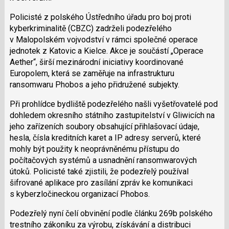
Policisté z polského Ústředního úřadu pro boj proti
kyberkriminalitě (CBZC) zadrželi podezřelého
v Malopolském vojvodství v rámci společné operace
jednotek z Katovic a Kielce. Akce je součástí „Operace
Aether“, širší mezinárodní iniciativy koordinované
Europolem, která se zaměřuje na infrastrukturu
ransomwaru Phobos a jeho přidružené subjekty.
Při prohlídce bydliště podezřelého našli vyšetřovatelé pod
dohledem okresního státního zastupitelství v Gliwicích na
jeho zařízeních soubory obsahující přihlašovací údaje,
hesla, čísla kreditních karet a IP adresy serverů, které
mohly být použity k neoprávněnému přístupu do
počítačových systémů a usnadnění ransomwarových
útoků. Policisté také zjistili, že podezřelý používal
šifrované aplikace pro zasílání zpráv ke komunikaci
s kyberzločineckou organizací Phobos.
Podezřelý nyní čelí obvinění podle článku 269b polského
trestního zákoníku za výrobu, získávání a distribuci