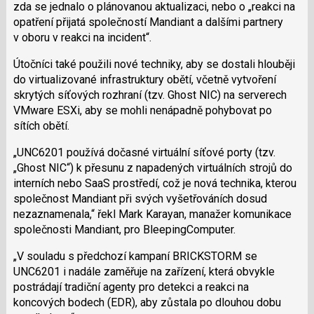
zda se jednalo o plánovanou aktualizaci, nebo o „reakci na
opatření přijatá společností Mandiant a dalšími partnery
v oboru v reakci na incident“.
Útočníci také použili nové techniky, aby se dostali hlouběji
do virtualizované infrastruktury obětí, včetně vytvoření
skrytých síťových rozhraní (tzv. Ghost NIC) na serverech
VMware ESXi, aby se mohli nenápadně pohybovat po
sítích obětí.
„UNC6201 používá dočasné virtuální síťové porty (tzv.
„Ghost NIC“) k přesunu z napadených virtuálních strojů do
interních nebo SaaS prostředí, což je nová technika, kterou
společnost Mandiant při svých vyšetřováních dosud
nezaznamenala,“ řekl Mark Karayan, manažer komunikace
společnosti Mandiant, pro BleepingComputer.
„V souladu s předchozí kampaní BRICKSTORM se
UNC6201 i nadále zaměřuje na zařízení, která obvykle
postrádají tradiční agenty pro detekci a reakci na
koncových bodech (EDR), aby zůstala po dlouhou dobu