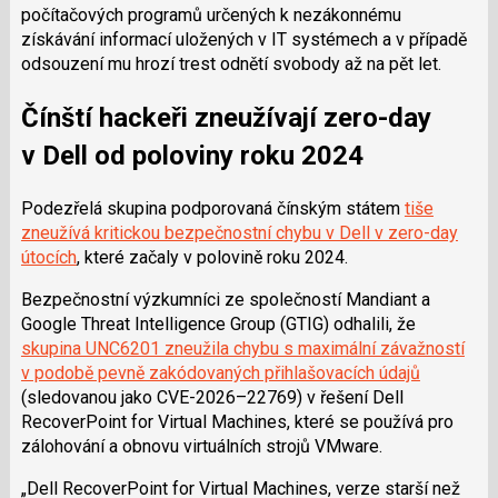
počítačových programů určených k nezákonnému
získávání informací uložených v IT systémech a v případě
odsouzení mu hrozí trest odnětí svobody až na pět let.
Čínští hackeři zneužívají zero-day
v Dell od poloviny roku 2024
Podezřelá skupina podporovaná čínským státem
tiše
zneužívá kritickou bezpečnostní chybu v Dell v zero-day
útocích
, které začaly v polovině roku 2024.
Bezpečnostní výzkumníci ze společností Mandiant a
Google Threat Intelligence Group (GTIG) odhalili, že
skupina UNC6201 zneužila chybu s maximální závažností
v podobě pevně zakódovaných přihlašovacích údajů
(sledovanou jako CVE-2026–22769) v řešení Dell
RecoverPoint for Virtual Machines, které se používá pro
zálohování a obnovu virtuálních strojů VMware.
„Dell RecoverPoint for Virtual Machines, verze starší než