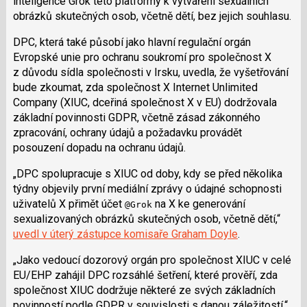
inteligence Grok této platformy k vytváření sexuálních
obrázků skutečných osob, včetně dětí, bez jejich souhlasu.
DPC, která také působí jako hlavní regulační orgán
Evropské unie pro ochranu soukromí pro společnost X
z důvodu sídla společnosti v Irsku, uvedla, že vyšetřování
bude zkoumat, zda společnost X Internet Unlimited
Company (XIUC, dceřiná společnost X v EU) dodržovala
základní povinnosti GDPR, včetně zásad zákonného
zpracování, ochrany údajů a požadavku provádět
posouzení dopadu na ochranu údajů.
„DPC spolupracuje s XIUC od doby, kdy se před několika
týdny objevily první mediální zprávy o údajné schopnosti
uživatelů X přimět účet
na X ke generování
@Grok
sexualizovaných obrázků skutečných osob, včetně dětí,“
uvedl v úterý zástupce komisaře Graham Doyle
.
„Jako vedoucí dozorový orgán pro společnost XIUC v celé
EU/EHP zahájil DPC rozsáhlé šetření, které prověří, zda
společnost XIUC dodržuje některé ze svých základních
povinností podle GDPR v souvislosti s danou záležitostí.“