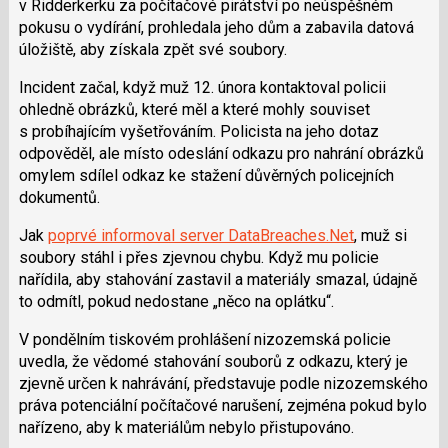
v Ridderkerku za počítačové pirátství po neúspěšném
pokusu o vydírání, prohledala jeho dům a zabavila datová
úložiště, aby získala zpět své soubory.
Incident začal, když muž 12. února kontaktoval policii
ohledně obrázků, které měl a které mohly souviset
s probíhajícím vyšetřováním. Policista na jeho dotaz
odpověděl, ale místo odeslání odkazu pro nahrání obrázků
omylem sdílel odkaz ke stažení důvěrných policejních
dokumentů.
Jak
poprvé informoval server DataBreaches.Net
, muž si
soubory stáhl i přes zjevnou chybu. Když mu policie
nařídila, aby stahování zastavil a materiály smazal, údajně
to odmítl, pokud nedostane „něco na oplátku“.
V pondělním tiskovém prohlášení nizozemská policie
uvedla, že vědomé stahování souborů z odkazu, který je
zjevně určen k nahrávání, představuje podle nizozemského
práva potenciální počítačové narušení, zejména pokud bylo
nařízeno, aby k materiálům nebylo přistupováno.