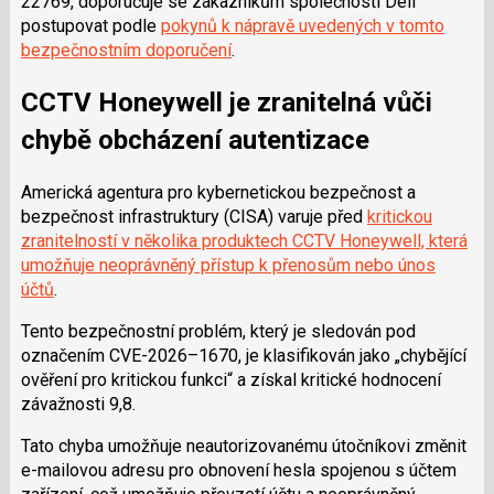
22769, doporučuje se zákazníkům společnosti Dell
postupovat podle
pokynů k nápravě uvedených v tomto
bezpečnostním doporučení
.
CCTV Honeywell je zranitelná vůči
chybě obcházení autentizace
Americká agentura pro kybernetickou bezpečnost a
bezpečnost infrastruktury (CISA) varuje před
kritickou
zranitelností v několika produktech CCTV Honeywell, která
umožňuje neoprávněný přístup k přenosům nebo únos
účtů
.
Tento bezpečnostní problém, který je sledován pod
označením CVE-2026–1670, je klasifikován jako „chybějící
ověření pro kritickou funkci“ a získal kritické hodnocení
závažnosti 9,8.
Tato chyba umožňuje neautorizovanému útočníkovi změnit
e-mailovou adresu pro obnovení hesla spojenou s účtem