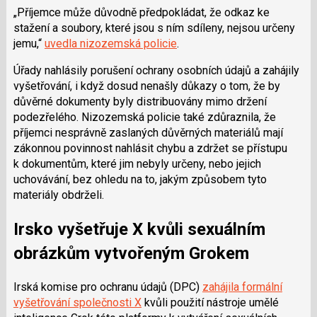
„Příjemce může důvodně předpokládat, že odkaz ke
stažení a soubory, které jsou s ním sdíleny, nejsou určeny
jemu,“
uvedla nizozemská policie
.
Úřady nahlásily porušení ochrany osobních údajů a zahájily
vyšetřování, i když dosud nenašly důkazy o tom, že by
důvěrné dokumenty byly distribuovány mimo držení
podezřelého.
Nizozemská policie také zdůraznila, že
příjemci nesprávně zaslaných důvěrných materiálů mají
zákonnou povinnost nahlásit chybu a zdržet se přístupu
k dokumentům, které jim nebyly určeny, nebo jejich
uchovávání, bez ohledu na to, jakým způsobem tyto
materiály obdrželi.
Irsko vyšetřuje X kvůli sexuálním
obrázkům vytvořeným Grokem
Irská komise pro ochranu údajů (DPC)
zahájila formální
vyšetřování společnosti X
kvůli použití nástroje umělé