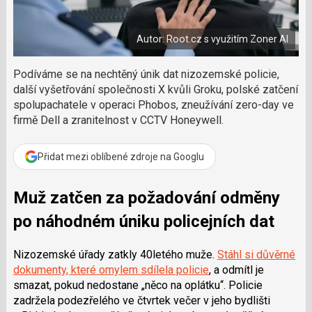
a
í
c
l
t
e
i
á
b
X
Autor: Root.cz s využitím Zoner AI
n
o
o
e
k
k
Podíváme se na nechtěný únik dat nizozemské policie,
u
?
další vyšetřování společnosti X kvůli Groku, polské zatčení
P
spolupachatele v operaci Phobos, zneužívání zero-day ve
o
firmě Dell a zranitelnost v CCTV Honeywell.
d
p
o
Přidat mezi oblíbené zdroje na Googlu
ř
t
Muž zatčen za požadování odměny
e
r
po náhodném úniku policejních dat
e
d
a
Nizozemské úřady zatkly 40letého muže.
Stáhl si důvěrné
k
dokumenty, které omylem sdílela policie
, a odmítl je
c
smazat, pokud nedostane „něco na oplátku“.
Policie
i
zadržela podezřelého ve čtvrtek večer v jeho bydlišti