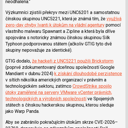
neodhalena.“
Výzkumníci zjistili překryv mezi UNC6201 a samostatnou
čínskou skupinou UNC5221, která je známá tím, že
využívá
zero-day chyby Ivanti k útokům na vládní agentury
pomocí
vlastního malwaru Spawnant a Zipline a která byla dříve
spojována s notoricky známou čínskou skupinou Silk
Typhoon podporovanou státem (ačkoliv GTIG tyto dvě
skupiny nepovažuje za identické).
GTIG dodalo,
že hackeři z UNC5221 použili Brickstorm
(poprvé zdokumentovaný dceřinou společností Google
Mandiant v dubnu 2024)
k získání dlouhodobé perzistence
v sítích několika amerických organizací v právním a
technologickém sektoru, zatímco
CrowdStrike spojilo
útoky zaměřené na servery VMware vCenter právních,
technologických a výrobních společností
ve Spojených
státech s čínskou hackerskou skupinou, kterou sleduje
jako Warp Panda.
Aby se zabránilo pokračujícím útokům skrze CVE-2026–