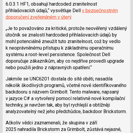
6.0.3.1 HF1, obsahují hardcoded zranitelnost
přihlašovacích údajů,“ vysvětluje Dell
v bezpečnostním
doporučení zveřejněném v úterý
.
„Je to považováno za kritické, protože neověřený vzdálený
útočník se znalostí hardcoded přihlašovacích údajů by
mohl potenciálně zneužít tuto zranitelnost, což by vedlo
k neoprávněnému přístupu k základnímu operačnímu
systému a root-level persistence. Společnost Dell
doporučuje zákazníkům, aby co nejdříve provedli upgrade
nebo použili jedno z nápravných opatření.“
Jakmile se UNC6201 dostala do sítě oběti, nasadila
několik škodlivých programů, včetně nově identifikovaného
backdooru s názvem Grimbolt. Tento malware, napsaný
v jazyce C# a vytvořený pomocí relativně nové kompilační
techniky, je navržen tak, aby byl rychlejší a obtížněji
analyzovatelný než jeho předchůdce, backdoor Brickstorm.
Ačkoliv vědci zaznamenali, že skupina v září
2025 nahradila Brickstorm za Grimbolt, zůstává nejasné,