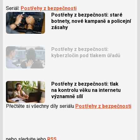
Seriál:
Postřehy z bezpečnosti
Postřehy z bezpečnosti: staré
botnety, nové kampaně a policejní
zásahy
Postřehy z bezpečnosti:
kyberzločin pod tlakem úřadů
Postřehy z bezpečnosti: tlak
na kontrolu věku na internetu
významně sílí
Přečtěte si všechny díly seriálu
Postřehy z bezpečnosti
nebo sledujte jeho
RSS