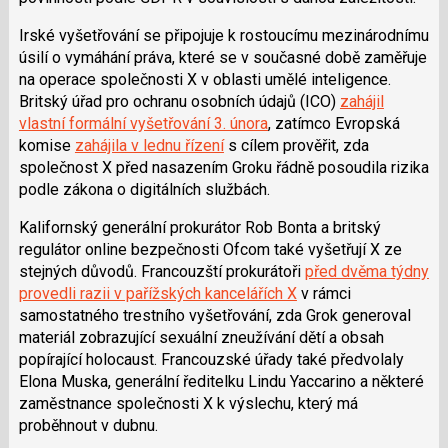
Irské vyšetřování se připojuje k rostoucímu mezinárodnímu
úsilí o vymáhání práva, které se v současné době zaměřuje
na operace společnosti X v oblasti umělé inteligence.
Britský úřad pro ochranu osobních údajů (ICO)
zahájil
vlastní formální vyšetřování 3. února
, zatímco Evropská
komise
zahájila v lednu řízení
s cílem prověřit, zda
společnost X před nasazením Groku řádně posoudila rizika
podle zákona o digitálních službách.
Kalifornský generální prokurátor Rob Bonta a britský
regulátor online bezpečnosti Ofcom také vyšetřují X ze
stejných důvodů.
Francouzští prokurátoři
před dvěma týdny
provedli razii v pařížských kancelářích X
v rámci
samostatného trestního vyšetřování, zda Grok generoval
materiál zobrazující sexuální zneužívání dětí a obsah
popírající holocaust. Francouzské úřady také předvolaly
Elona Muska, generální ředitelku Lindu Yaccarino a některé
zaměstnance společnosti X k výslechu, který má
proběhnout v dubnu.