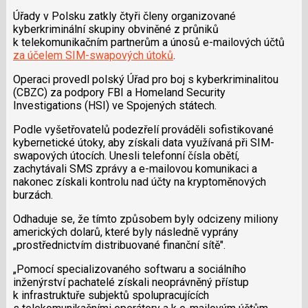
Úřady v Polsku zatkly čtyři členy organizované
kyberkriminální skupiny obviněné z průniků
k telekomunikačním partnerům a únosů e-mailových účtů
za účelem SIM-swapových útoků
.
Operaci provedl polský Úřad pro boj s kyberkriminalitou
(CBZC) za podpory FBI a Homeland Security
Investigations (HSI) ve Spojených státech.
Podle vyšetřovatelů podezřelí prováděli sofistikované
kybernetické útoky, aby získali data využívaná při SIM-
swapových útocích. Unesli telefonní čísla obětí,
zachytávali SMS zprávy a e-mailovou komunikaci a
nakonec získali kontrolu nad účty na kryptoměnových
burzách.
Odhaduje se, že tímto způsobem byly odcizeny miliony
amerických dolarů, které byly následně vyprány
„prostřednictvím distribuované finanční sítě".
„Pomocí specializovaného softwaru a sociálního
inženýrství pachatelé získali neoprávněný přístup
k infrastruktuře subjektů spolupracujících