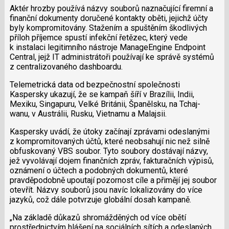
Aktér hrozby používá názvy souborů naznačující firemní a
finanční dokumenty doručené kontakty oběti, jejichž účty
byly kompromitovány. Stažením a spuštěním škodlivých
příloh příjemce spustí infekční řetězec, který vede
k instalaci legitimního nástroje ManageEngine Endpoint
Central, jejž IT administrátoři používají ke správě systémů
z centralizovaného dashboardu.
Telemetrická data od bezpečnostní společnosti
Kaspersky ukazují, že se kampaň šíří v Brazílii, Indii,
Mexiku, Singapuru, Velké Británii, Španělsku, na Tchaj-
wanu, v Austrálii, Rusku, Vietnamu a Malajsii.
Kaspersky uvádí, že útoky začínají zprávami odeslanými
z kompromitovaných účtů, které neobsahují nic než silně
obfuskovaný VBS soubor. Tyto soubory dostávají názvy,
jež vyvolávají dojem finančních zpráv, fakturačních výpisů,
oznámení o účtech a podobných dokumentů, které
pravděpodobně upoutají pozornost cíle a přimějí jej soubor
otevřít. Názvy souborů jsou navíc lokalizovány do více
jazyků, což dále potvrzuje globální dosah kampaně.
„Na základě důkazů shromážděných od více obětí
prostřednictvím hlášení na sociálních sítích a odeslaných