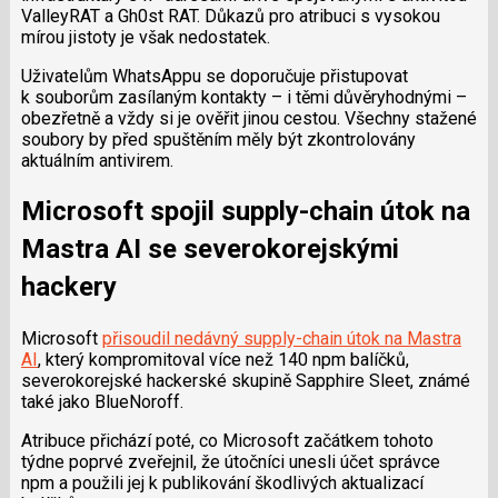
ValleyRAT a Gh0st RAT. Důkazů pro atribuci s vysokou
mírou jistoty je však nedostatek.
Uživatelům WhatsAppu se doporučuje přistupovat
k souborům zasílaným kontakty – i těmi důvěryhodnými –
obezřetně a vždy si je ověřit jinou cestou. Všechny stažené
soubory by před spuštěním měly být zkontrolovány
aktuálním antivirem.
Microsoft spojil supply-chain útok na
Mastra AI se severokorejskými
hackery
Microsoft
přisoudil nedávný supply-chain útok na Mastra
AI
, který kompromitoval více než 140 npm balíčků,
severokorejské hackerské skupině Sapphire Sleet, známé
také jako BlueNoroff.
Atribuce přichází poté, co Microsoft začátkem tohoto
týdne poprvé zveřejnil, že útočníci unesli účet správce
npm a použili jej k publikování škodlivých aktualizací