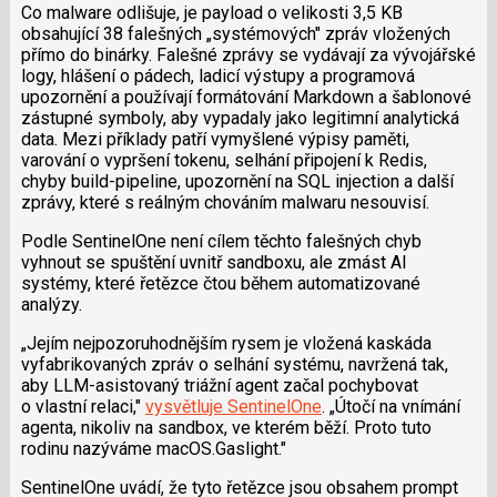
Co malware odlišuje, je payload o velikosti 3,5 KB
obsahující 38 falešných „systémových" zpráv vložených
přímo do binárky. Falešné zprávy se vydávají za vývojářské
logy, hlášení o pádech, ladicí výstupy a programová
upozornění a používají formátování Markdown a šablonové
zástupné symboly, aby vypadaly jako legitimní analytická
data. Mezi příklady patří vymyšlené výpisy paměti,
varování o vypršení tokenu, selhání připojení k Redis,
chyby build-pipeline, upozornění na SQL injection a další
zprávy, které s reálným chováním malwaru nesouvisí.
Podle SentinelOne není cílem těchto falešných chyb
vyhnout se spuštění uvnitř sandboxu, ale zmást AI
systémy, které řetězce čtou během automatizované
analýzy.
„Jejím nejpozoruhodnějším rysem je vložená kaskáda
vyfabrikovaných zpráv o selhání systému, navržená tak,
aby LLM-asistovaný triážní agent začal pochybovat
o vlastní relaci,"
vysvětluje SentinelOne
. „Útočí na vnímání
agenta, nikoliv na sandbox, ve kterém běží. Proto tuto
rodinu nazýváme macOS.Gaslight."
SentinelOne uvádí, že tyto řetězce jsou obsahem prompt