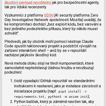
i
škodlivý payload neviditelný
jak pro bezpečnostní agenty,
tak pro lidské recenzenty.
Výzkumníci z platformy
0DIN
(AI security platforma Zero
Day Investigative Network společnosti Mozilla) uvádějí, že
ke kompromitaci dochází „bez exploit kódu, bez varování a
bez jediného podezřelého příkazu, který by někdo musel
schválit".
Předvedli, jak by útočník mohl pomocí nástroje Claude
Code spustit naklonovaný projekt a podstrčit vývojáři na
zařízení interaktivní shell – aniž by se v repozitáři
nacházel jakýkoliv škodlivý kód.
Nová metoda útoku stojí na třech komponentách, které
samostatně nepředstavují žádnou hrozbu a nevzbuzují
podezření:
čistě vypadající GitHub repozitář se standardními
instrukcemi k nastavení, jako je instalace závislostí a
inicializace projektu (např.
pip3 install -r
);
requirements.txt, python3 -m axiom init
Python balíček, který je záměrně navržen tak, aby