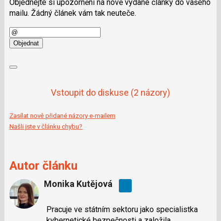
Objednejte si upozornění na nově vydané články do vašeho
mailu. Žádný článek vám tak neuteče.
E-
mail
Objednat
Vstoupit do diskuse
(2 názory)
Zasílat nově přidané názory e-mailem
Našli jste v článku chybu?
Autor článku
Monika Kutějová
Pracuje ve státním sektoru jako specialistka
kybernetické bezpečnosti a založila