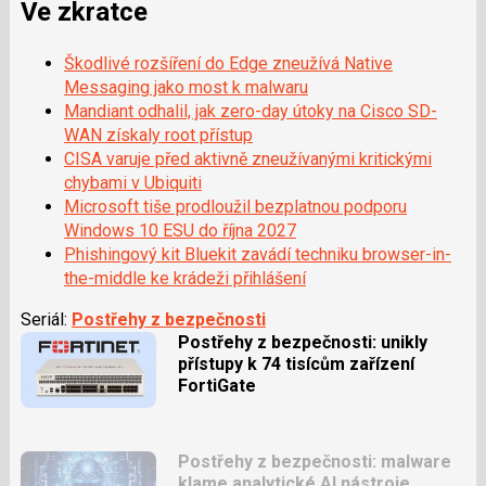
Ve zkratce
Škodlivé rozšíření do Edge zneužívá Native
Messaging jako most k malwaru
Mandiant odhalil, jak zero-day útoky na Cisco SD-
WAN získaly root přístup
CISA varuje před aktivně zneužívanými kritickými
chybami v Ubiquiti
Microsoft tiše prodloužil bezplatnou podporu
Windows 10 ESU do října 2027
Phishingový kit Bluekit zavádí techniku browser-in-
the-middle ke krádeži přihlášení
Seriál:
Postřehy z bezpečnosti
Postřehy z bezpečnosti: unikly
přístupy k 74 tisícům zařízení
FortiGate
Postřehy z bezpečnosti: malware
klame analytické AI nástroje