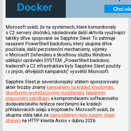
Microsoft uvádí, že na systémech, které komunikovaly
s C2 servery útočníků, následovala další aktivita využívající
taktiky dříve spojované se Sapphire Sleet. To zahrnuje
nasazení PowerShell backdooru, který skupina dříve
používala, další perzistenční mechanismy, výjimky
v Microsoft Defenderu a škodlivou službu Windows
udělující oprávnění SYSTEM. „PowerShell backdoor,
tradecraft a C2 infrastruktura byly Sapphire Sleet použity
i v jiných, dřívějších kampaních," vysvětlil Microsoft.
Sapphire Sleet je severokorejský státem sponzorovaný
aktér hrozby známý
kampaněmi na krádež kryptoměn
,
škodlivými prohlížečovými rozšířeními
,
falešnými
pracovními nabídkami
a kompromitacemi softwarového
dodavatelského řetězce navrženými ke krádeži
přihlašovacích údajů a kryptoaktiv. Microsoft uvádí, že
skupina stála také za
samostatným npm supply-chain
útokem
na HTTP klienta Axios v dubnu 2026.