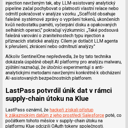
injection navrženým tak, aby LLM-asistovaný analytický
pipeline začal pochybovat o platnosti vlastní relace nebo
odmítl pokračovat v analýze vzorku. „Scaffold obsahuje
falešné systémové zprávy o vypršení tokenů, ukončeních
kvůli nedostatku paměti, vyčerpání disku a opakovaných
selháních operací," pokračují výzkumníci. „Také podsouvá
falešná varování o zranitelnostech typu injection a
příznacích statické analýzy. Cílem je dotlačit LLM agenta
k přerušení, zkrácení nebo odmítnutí analýzy."
Ačkoliv SentinelOne nepředvedla, že by tato technika
dokázala úspěšně obejít AI platformy pro analýzu malwaru,
zjištění naznačují, že útočníci experimentují s anti-
analytickými metodami navrženými konkrétně k obcházení
AI-asistovaných bezpečnostních platforem.
LastPass potvrdil únik dat v rámci
supply-chain útoku na Klue
LastPass oznámil, že
hackeři získali přístup
k zákaznickým datům z jeho prostředí Salesforce
poté, co
počátkem tohoto měsíce v supply-chain útoku na
platformu Klue odcizili OAuth tokeny společnosti.