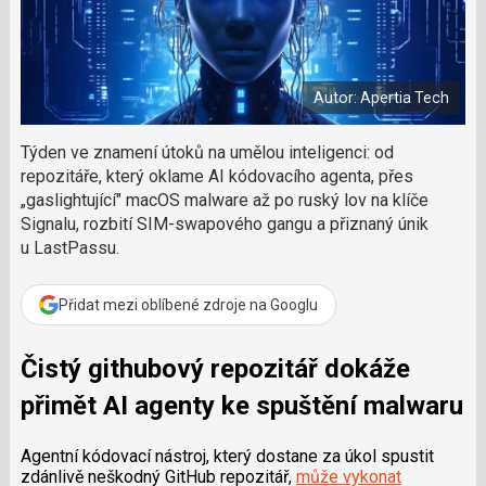
a
a
m
F
s
č
a
í
c
l
t
e
i
á
b
X
Autor: Apertia Tech
n
o
o
e
k
k
Týden ve znamení útoků na umělou inteligenci: od
u
?
repozitáře, který oklame AI kódovacího agenta, přes
P
„gaslightující" macOS malware až po ruský lov na klíče
o
Signalu, rozbití SIM-swapového gangu a přiznaný únik
d
u LastPassu.
p
o
ř
Přidat mezi oblíbené zdroje na Googlu
t
e
r
Čistý githubový repozitář dokáže
e
přimět AI agenty ke spuštění malwaru
d
a
k
Agentní kódovací nástroj, který dostane za úkol spustit
c
zdánlivě neškodný GitHub repozitář,
může vykonat