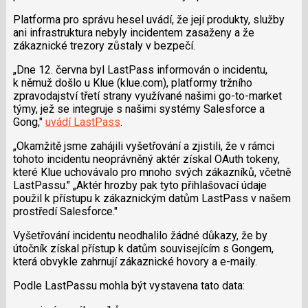
Platforma pro správu hesel uvádí, že její produkty, služby
ani infrastruktura nebyly incidentem zasaženy a že
zákaznické trezory zůstaly v bezpečí.
„Dne 12. června byl LastPass informován o incidentu,
k němuž došlo u Klue (klue.com), platformy tržního
zpravodajství třetí strany využívané našimi go-to-market
týmy, jež se integruje s našimi systémy Salesforce a
Gong,"
uvádí LastPass
.
„Okamžitě jsme zahájili vyšetřování a zjistili, že v rámci
tohoto incidentu neoprávněný aktér získal OAuth tokeny,
které Klue uchovávalo pro mnoho svých zákazníků, včetně
LastPassu." „Aktér hrozby pak tyto přihlašovací údaje
použil k přístupu k zákaznickým datům LastPass v našem
prostředí Salesforce."
Vyšetřování incidentu neodhalilo žádné důkazy, že by
útočník získal přístup k datům souvisejícím s Gongem,
která obvykle zahrnují zákaznické hovory a e-maily.
Podle LastPassu mohla být vystavena tato data: