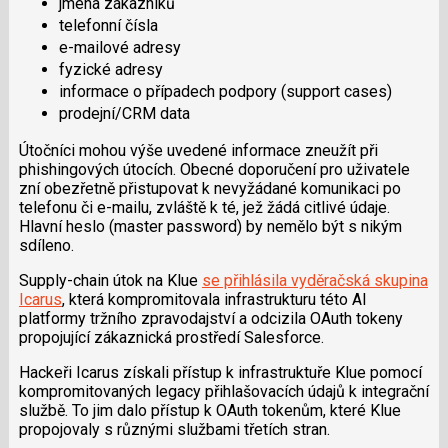
jména zákazníků
telefonní čísla
e-mailové adresy
fyzické adresy
informace o případech podpory (support cases)
prodejní/CRM data
Útočníci mohou výše uvedené informace zneužít při
phishingových útocích. Obecné doporučení pro uživatele
zní obezřetně přistupovat k nevyžádané komunikaci po
telefonu či e-mailu, zvláště k té, jež žádá citlivé údaje.
Hlavní heslo (master password) by nemělo být s nikým
sdíleno.
Supply-chain útok na Klue
se přihlásila vyděračská skupina
Icarus
, která kompromitovala infrastrukturu této AI
platformy tržního zpravodajství a odcizila OAuth tokeny
propojující zákaznická prostředí Salesforce.
Hackeři Icarus získali přístup k infrastruktuře Klue pomocí
kompromitovaných legacy přihlašovacích údajů k integrační
službě. To jim dalo přístup k OAuth tokenům, které Klue
propojovaly s různými službami třetích stran.