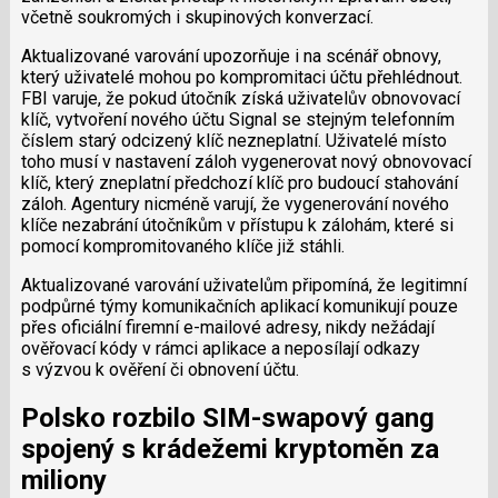
včetně soukromých i skupinových konverzací.
Aktualizované varování upozorňuje i na scénář obnovy,
který uživatelé mohou po kompromitaci účtu přehlédnout.
FBI varuje, že pokud útočník získá uživatelův obnovovací
klíč, vytvoření nového účtu Signal se stejným telefonním
číslem starý odcizený klíč nezneplatní. Uživatelé místo
toho musí v nastavení záloh vygenerovat nový obnovovací
klíč, který zneplatní předchozí klíč pro budoucí stahování
záloh. Agentury nicméně varují, že vygenerování nového
klíče nezabrání útočníkům v přístupu k zálohám, které si
pomocí kompromitovaného klíče již stáhli.
Aktualizované varování uživatelům připomíná, že legitimní
podpůrné týmy komunikačních aplikací komunikují pouze
přes oficiální firemní e-mailové adresy, nikdy nežádají
ověřovací kódy v rámci aplikace a neposílají odkazy
s výzvou k ověření či obnovení účtu.
Polsko rozbilo SIM-swapový gang
spojený s krádežemi kryptoměn za
miliony