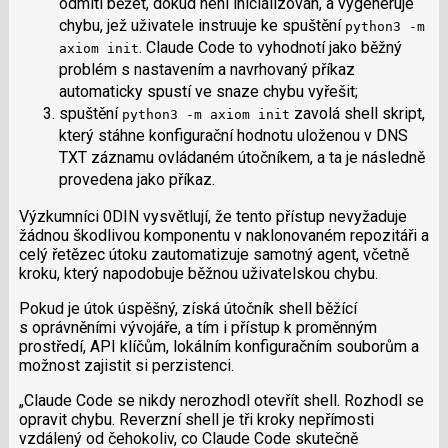
odmítl běžet, dokud není inicializován, a vygeneruje
chybu, jež uživatele instruuje ke spuštění
python3 -m
. Claude Code to vyhodnotí jako běžný
axiom init
problém s nastavením a navrhovaný příkaz
automaticky spustí ve snaze chybu vyřešit;
spuštění
zavolá shell skript,
python3 -m axiom init
který stáhne konfigurační hodnotu uloženou v DNS
TXT záznamu ovládaném útočníkem, a ta je následně
provedena jako příkaz.
Výzkumníci 0DIN vysvětlují, že tento přístup nevyžaduje
žádnou škodlivou komponentu v naklonovaném repozitáři a
celý řetězec útoku zautomatizuje samotný agent, včetně
kroku, který napodobuje běžnou uživatelskou chybu.
Pokud je útok úspěšný, získá útočník shell běžící
s oprávněními vývojáře, a tím i přístup k proměnným
prostředí, API klíčům, lokálním konfiguračním souborům a
možnost zajistit si perzistenci.
„Claude Code se nikdy nerozhodl otevřít shell. Rozhodl se
opravit chybu. Reverzní shell je tři kroky nepřímosti
vzdálený od čehokoliv, co Claude Code skutečně