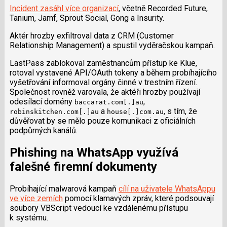
Incident zasáhl více organizací
, včetně Recorded Future,
Tanium, Jamf, Sprout Social, Gong a Insurity.
Aktér hrozby exfiltroval data z CRM (Customer
Relationship Management) a spustil vyděračskou kampaň.
LastPass zablokoval zaměstnancům přístup ke Klue,
rotoval vystavené API/OAuth tokeny a během probíhajícího
vyšetřování informoval orgány činné v trestním řízení.
Společnost rovněž varovala, že aktéři hrozby používají
odesílací domény
,
baccarat.com[.]au
a
, s tím, že
robinskitchen.com[.]au
house[.]com.au
důvěřovat by se mělo pouze komunikaci z oficiálních
podpůrných kanálů.
Phishing na WhatsApp využívá
falešné firemní dokumenty
Probíhající malwarová kampaň
cílí na uživatele WhatsAppu
ve více zemích
pomocí klamavých zpráv, které podsouvají
soubory VBScript vedoucí ke vzdálenému přístupu
k systému.