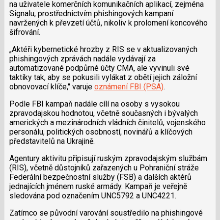
na uživatele komerčních komunikačních aplikací, zejména
Signalu, prostřednictvím phishingových kampaní
navržených k převzetí účtů, nikoliv k prolomení koncového
šifrování.
„Aktéři kybernetické hrozby z RIS se v aktualizovaných
phishingových zprávách nadále vydávají za
automatizované podpůrné účty CMA, ale vyvinuli své
taktiky tak, aby se pokusili vylákat z obětí jejich záložní
obnovovací klíče," varuje
oznámení FBI (PSA)
.
Podle FBI kampaň nadále cílí na osoby s vysokou
zpravodajskou hodnotou, včetně současných i bývalých
amerických a mezinárodních vládních činitelů, vojenského
personálu, politických osobností, novinářů a klíčových
představitelů na Ukrajině.
Agentury aktivitu připisují ruským zpravodajským službám
(RIS), včetně důstojníků zařazených u Pohraniční stráže
Federální bezpečnostní služby (FSB) a dalších aktérů
jednajících jménem ruské armády. Kampaň je veřejně
sledována pod označením UNC5792 a UNC4221.
Zatímco se původní varování soustředilo na phishingové