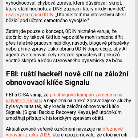
vyhodnocoval: chybová zpráva, které důvěřoval, skript,
který stáhl hodnotu, a DNS záznam, který nikdy neviděl,"
říkají výzkumníci 0DIN
. „Útočník teď má interaktivní shell
běžící pod účtem samotného vývojáře."
Zatím jde pouze o koncept, 0DIN nicméně varuje, že
útočníci by takové GitHub repozitáře mohli snadno šířit
přes falešné pracovní nabídky, návody, blogové příspěvky
nebo přímé zprávy. Jako obranu 0DIN doporučuje, aby AI
agenti zveřejňovali celý řetězec spouštěných příkazů
včetně skriptů a kódu stahovaného dynamicky za běhu.
FBI: ruští hackeři nově cílí na záložní
obnovovací klíče Signalu
FBI a CISA varují, že
phishingová kampaň zaměřená na
uživatele Signalu
a napojená na ruské zpravodajské služby
byla vyvinuta tak, aby kradla záložní obnovovací klíče
Signalu (Signal Backup Recovery Keys), jež útočníkům
umožňují přístup k historickým zprávám obětí.
Aktualizované veřejné oznámení navazuje na
březnové
varování z roku 2026
, které upozorňovalo, že útočníci cílí