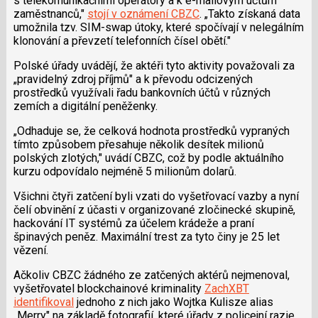
s telekomunikačními operátory a k e-mailovým účtům
zaměstnanců,"
stojí v oznámení CBZC
. „Takto získaná data
umožnila tzv. SIM-swap útoky, které spočívají v nelegálním
klonování a převzetí telefonních čísel obětí."
Polské úřady uvádějí, že aktéři tyto aktivity považovali za
„pravidelný zdroj příjmů" a k převodu odcizených
prostředků využívali řadu bankovních účtů v různých
zemích a digitální peněženky.
„Odhaduje se, že celková hodnota prostředků vypraných
tímto způsobem přesahuje několik desítek milionů
polských zlotých," uvádí CBZC, což by podle aktuálního
kurzu odpovídalo nejméně 5 milionům dolarů.
Všichni čtyři zatčení byli vzati do vyšetřovací vazby a nyní
čelí obvinění z účasti v organizované zločinecké skupině,
hackování IT systémů za účelem krádeže a praní
špinavých peněz. Maximální trest za tyto činy je 25 let
vězení.
Ačkoliv CBZC žádného ze zatčených aktérů nejmenoval,
vyšetřovatel blockchainové kriminality
ZachXBT
identifikoval
jednoho z nich jako Wojtka Kulisze alias
„Merry" na základě fotografií, které úřady z policejní razie