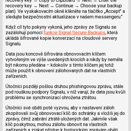
recovery key → Copy to clipboard → Next → Enter the
recovery key → Next → Continue → Choose your backup
plan). Ve vyskakovacím okně klikněte na tlačítko „Accept" a
sledujte bezpečnostní aktualizace v našem messengeru."
Když cíl tyto pokyny vykoná, jeho zprávy ze Signalu se
zazálohují pomocí
funkce Signal Secure Backups
, která
ukládá šifrované kopie konverzací na cloudové servery
Signalu.
Data jsou koncově šifrována obnovovacím klíčem
vytvořeným ve výše uvedených krocích a nikdy by neměla
být nikomu předána – kdokoliv s tímto klíčem jej totiž
může použít k obnovení zálohovaných dat na vlastních
zařízeních.
Útočníci později pošlou druhou phishingovou zprávu, stále
pod rouškou podpory Signalu, v níž varují, že data jsou kvůli
problému se synchronizací ohrožena ztrátou.
Útočníci své oběti poté vyzvou, aby v nastavení záloh
zkopírovali svůj obnovovací klíč do schránky a vložili jej do
zprávy, čímž zabrání ztrátě uložených dat. Jakmile však
klíč poskytnou, mohou zálohu obnovit na vlastních
zařízeních a získat přístup k historickým zprávám oběti,