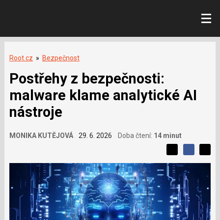
Root.cz
»
Bezpečnost
Postřehy z bezpečnosti:
malware klame analytické AI
nástroje
MONIKA KUTĚJOVÁ
29. 6. 2026
Doba čtení:
14 minut
L
S
S
í
S
d
d
d
b
í
í
í
í
l
l
e
s
e
l
j
j
e
t
e
t
v
e
e
t
n
á
n