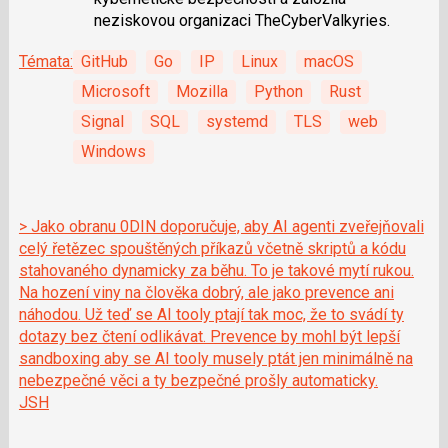
neziskovou organizaci TheCyberValkyries.
Témata:
GitHub
Go
IP
Linux
macOS
Microsoft
Mozilla
Python
Rust
Signal
SQL
systemd
TLS
web
Windows
> Jako obranu 0DIN doporučuje, aby AI agenti zveřejňovali
celý řetězec spouštěných příkazů včetně skriptů a kódu
stahovaného dynamicky za běhu. To je takové mytí rukou.
Na hození viny na člověka dobrý, ale jako prevence ani
náhodou. Už teď se AI tooly ptají tak moc, že to svádí ty
dotazy bez čtení odlikávat. Prevence by mohl být lepší
sandboxing aby se AI tooly musely ptát jen minimálně na
nebezpečné věci a ty bezpečné prošly automaticky.
JSH