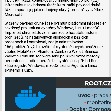
TLS certifikátů, kontaktoval command-and-control (C2)
infrastrukturu ovládanou útočníkem, stáhl payload druhé
fáze a spustil jej jako odpojený skrytý proces," vysvětluje
Microsoft.
Stažený payload druhé fáze byl multiplatformní infostealer
navržený pro útok na systémy Windows, Linux i macOS.
Implantát shromažďoval informace o hostiteli, historii
prohlížečů, nainstalovaných aplikacích a běžících
procesech a kontroloval, zda je nainstalováno
166 prohlížečových rozšíření kryptoměnových peněženek,
včetně MetaMask, Phantom, Coinbase Wallet, Binance
Wallet a TronLink. Malware také používal různé metody
perzistence podle operačního systému, například Run
klíče registru Windows, macOS LaunchAgents a Linux
systemd služby.