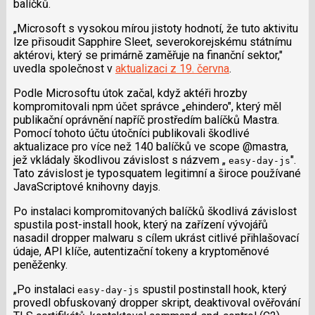
balíčků.
„Microsoft s vysokou mírou jistoty hodnotí, že tuto aktivitu
lze přisoudit Sapphire Sleet, severokorejskému státnímu
aktérovi, který se primárně zaměřuje na finanční sektor,"
uvedla společnost v
aktualizaci z 19. června
.
Podle Microsoftu útok začal, když aktéři hrozby
kompromitovali npm účet správce „ehindero", který měl
publikační oprávnění napříč prostředím balíčků Mastra.
Pomocí tohoto účtu útočníci publikovali škodlivé
aktualizace pro více než 140 balíčků ve scope @mastra,
jež vkládaly škodlivou závislost s názvem „
".
easy-day-js
Tato závislost je typosquatem legitimní a široce používané
JavaScriptové knihovny dayjs.
Po instalaci kompromitovaných balíčků škodlivá závislost
spustila post-install hook, který na zařízení vývojářů
nasadil dropper malwaru s cílem ukrást citlivé přihlašovací
údaje, API klíče, autentizační tokeny a kryptoměnové
peněženky.
„Po instalaci
spustil postinstall hook, který
easy-day-js
provedl obfuskovaný dropper skript, deaktivoval ověřování