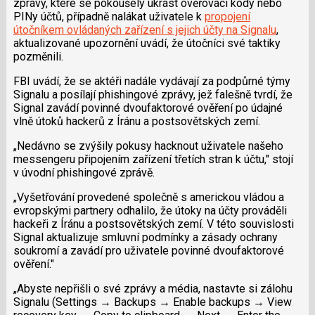
zprávy, které se pokoušely ukrást ověřovací kódy nebo
PINy účtů, případně nalákat uživatele k
propojení
útočníkem ovládaných zařízení s jejich účty na Signalu
,
aktualizované upozornění uvádí, že útočníci své taktiky
pozměnili.
FBI uvádí, že se aktéři nadále vydávají za podpůrné týmy
Signalu a posílají phishingové zprávy, jež falešně tvrdí, že
Signal zavádí povinné dvoufaktorové ověření po údajné
vlně útoků hackerů z Íránu a postsovětských zemí.
„Nedávno se zvýšily pokusy hacknout uživatele našeho
messengeru připojením zařízení třetích stran k účtu," stojí
v úvodní phishingové zprávě.
„Vyšetřování provedené společně s americkou vládou a
evropskými partnery odhalilo, že útoky na účty prováděli
hackeři z Íránu a postsovětských zemí. V této souvislosti
Signal aktualizuje smluvní podmínky a zásady ochrany
soukromí a zavádí pro uživatele povinné dvoufaktorové
ověření."
„Abyste nepřišli o své zprávy a média, nastavte si zálohu
Signalu (Settings → Backups → Enable backups → View