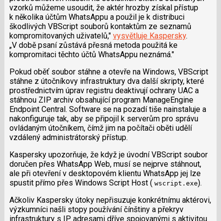
vzorků můžeme usoudit, že aktér hrozby získal přístup
k několika účtům WhatsAppu a použil je k distribuci
škodlivých VBScript souborů kontaktům ze seznamů
kompromitovaných uživatelů,"
vysvětluje Kaspersky
.
„V době psaní zůstává přesná metoda použitá ke
kompromitaci těchto účtů WhatsAppu neznámá."
Pokud oběť soubor stáhne a otevře na Windows, VBScript
stáhne z útočníkovy infrastruktury dva další skripty, které
prostřednictvím úprav registru deaktivují ochrany UAC a
stáhnou ZIP archiv obsahující program ManageEngine
Endpoint Central. Software se na pozadí tiše nainstaluje a
nakonfiguruje tak, aby se připojil k serverům pro správu
ovládaným útočníkem, čímž jim na počítači oběti udělí
vzdálený administrátorský přístup.
Kaspersky upozorňuje, že když je úvodní VBScript soubor
doručen přes WhatsApp Web, musí se nejprve stáhnout,
ale při otevření v desktopovém klientu WhatsApp jej lze
spustit přímo přes Windows Script Host (
).
wscript.exe
Ačkoliv Kaspersky útoky nepřisuzuje konkrétnímu aktérovi,
výzkumníci našli stopy používání čínštiny a překryv
infrastruktury s IP adresami dříve spojovanými s aktivitou