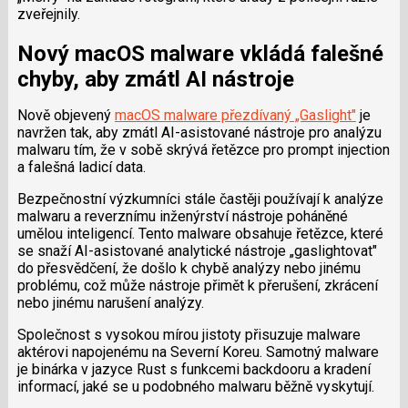
zveřejnily.
Nový macOS malware vkládá falešné
chyby, aby zmátl AI nástroje
Nově objevený
macOS malware přezdívaný „Gaslight"
je
navržen tak, aby zmátl AI-asistované nástroje pro analýzu
malwaru tím, že v sobě skrývá řetězce pro prompt injection
a falešná ladicí data.
Bezpečnostní výzkumníci stále častěji používají k analýze
malwaru a reverznímu inženýrství nástroje poháněné
umělou inteligencí. Tento malware obsahuje řetězce, které
se snaží AI-asistované analytické nástroje „gaslightovat"
do přesvědčení, že došlo k chybě analýzy nebo jinému
problému, což může nástroje přimět k přerušení, zkrácení
nebo jinému narušení analýzy.
Společnost s vysokou mírou jistoty přisuzuje malware
aktérovi napojenému na Severní Koreu. Samotný malware
je binárka v jazyce Rust s funkcemi backdooru a kradení
informací, jaké se u podobného malwaru běžně vyskytují.