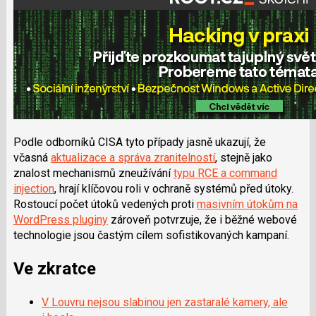
Podle odborníků CISA tyto případy jasně ukazují, že
včasná
aktualizace a správa zranitelností
, stejně jako
znalost mechanismů zneužívání
typu RCE a command
injection
, hrají klíčovou roli v ochraně systémů před útoky.
Rostoucí počet útoků vedených proti
masivním útokům na
WordPress pluginy
zároveň potvrzuje, že i běžné webové
technologie jsou častým cílem sofistikovaných kampaní.
Ve zkratce
V Louvru nejsou slabinou jen zastaralé kamery, ale