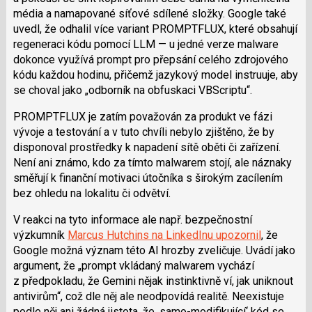
média a namapované síťové sdílené složky. Google také
uvedl, že odhalil více variant PROMPTFLUX, které obsahují
regeneraci kódu pomocí LLM — u jedné verze malware
dokonce využívá prompt pro přepsání celého zdrojového
kódu každou hodinu, přičemž jazykový model instruuje, aby
se choval jako „odborník na obfuskaci VBScriptu“.
PROMPTFLUX je zatím považován za produkt ve fázi
vývoje a testování a v tuto chvíli nebylo zjištěno, že by
disponoval prostředky k napadení sítě oběti či zařízení.
Není ani známo, kdo za tímto malwarem stojí, ale náznaky
směřují k finanční motivaci útočníka s širokým zacílením
bez ohledu na lokalitu či odvětví.
V reakci na tyto informace ale např. bezpečnostní
výzkumník
Marcus Hutchins na LinkedInu upozornil
, že
Google možná význam této AI hrozby zveličuje. Uvádí jako
argument, že „prompt vkládaný malwarem vychází
z předpokladu, že Gemini nějak instinktivně ví, jak uniknout
antivirům“, což dle něj ale neodpovídá realitě. Neexistuje
podle něj ani žádná jistota, že ‚samo-modifikující‘ kód se