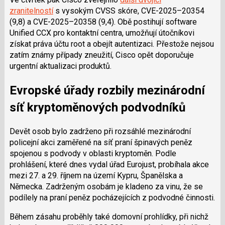
zranitelností
s vysokým CVSS skóre, CVE-2025–20354
(9,8) a CVE-2025–20358 (9,4). Obě postihují software
Unified CCX pro kontaktní centra, umožňují útočníkovi
získat práva účtu root a obejít autentizaci. Přestože nejsou
zatím známy případy zneužití, Cisco opět doporučuje
urgentní aktualizaci produktů.
Evropské úřady rozbily mezinárodní
síť kryptoměnových podvodníků
Devět osob bylo zadrženo při rozsáhlé mezinárodní
policejní akci zaměřené na síť praní špinavých peněz
spojenou s podvody v oblasti kryptoměn. Podle
prohlášení, které dnes vydal úřad Eurojust, probíhala akce
mezi 27. a 29. říjnem na území Kypru, Španělska a
Německa. Zadrženým osobám je kladeno za vinu, že se
podílely na praní peněz pocházejících z podvodné činnosti.
Během zásahu proběhly také domovní prohlídky, při nichž