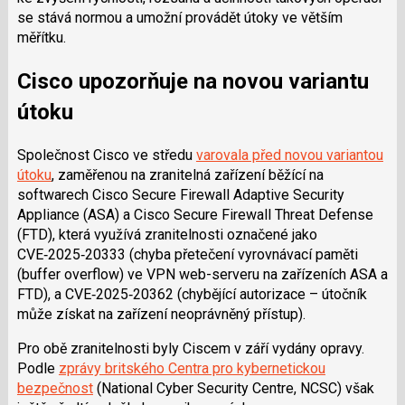
se stává normou a umožní provádět útoky ve větším
měřítku.
Cisco upozorňuje na novou variantu
útoku
Společnost Cisco ve středu
varovala před novou variantou
útoku
, zaměřenou na zranitelná zařízení běžící na
softwarech Cisco Secure Firewall Adaptive Security
Appliance (ASA) a Cisco Secure Firewall Threat Defense
(FTD), která využívá zranitelnosti označené jako
CVE‑2025‑20333 (chyba přetečení vyrovnávací paměti
(buffer overflow) ve VPN web-serveru na zařízeních ASA a
FTD), a CVE‑2025‑20362 (chybějící autorizace – útočník
může získat na zařízení neoprávněný přístup).
Pro obě zranitelnosti byly Ciscem v září vydány opravy.
Podle
zprávy britského Centra pro kybernetickou
bezpečnost
(National Cyber Security Centre, NCSC) však