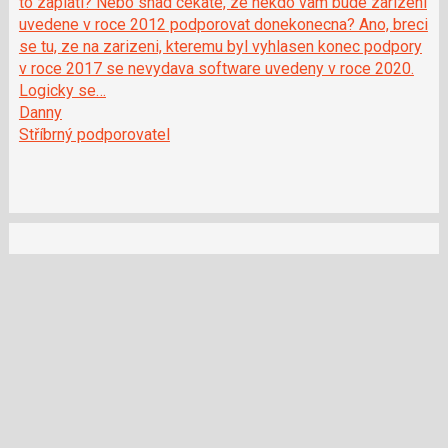
to zaplati? Nebo snad cekate, ze nekdo vam bude zarizeni
uvedene v roce 2012 podporovat donekonecna? Ano, breci
se tu, ze na zarizeni, kteremu byl vyhlasen konec podpory
v roce 2017 se nevydava software uvedeny v roce 2020.
Logicky se…
Danny
Stříbrný podporovatel