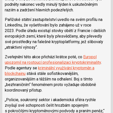
podněty nakonec vedly minulý týden k uskutečněným
raziím a zadržení hlavních podezřelých.
Pařížské státní zastupitelství uvedlo na svém profilu na
LinkedInu, že vyšetřování bylo zahájeno už v roce
2023. Podle úřadu existují stovky obětí z Francie i dalších
evropských zemí, které byly přesvědčeny, aby převedly
své prostředky na falešné kryptoplatformy, jež slibovaly
„atraktivní výnosy“.
Zveřejnění této akce přichází krátce poté, co
Europol
upozornil na rostoucí profesionalizaci kryptokriminality
.
Podle agentury se
kriminální využívání kryptoměn a
blockchainu
stává stále sofistikovanějším,
organizovanějším a těžším na odhalení. Boj s tímto
„bezhraničním“ fenoménem proto vyžaduje obdobně
koordinovaný přístup.
„Policie, soukromý sektor i akademická sféra rychle
zvyšují své schopnosti čelit hrozbám spojeným
s pokročilými kryptoměnovými podvody a praním peněz,“