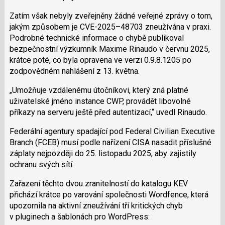
Zatím však nebyly zveřejněny žádné veřejné zprávy o tom,
jakým způsobem je CVE-2025–48703 zneužívána v praxi.
Podrobné technické informace o chybě publikoval
bezpečnostní výzkumník Maxime Rinaudo v červnu 2025,
krátce poté, co byla opravena ve verzi 0.9.8.1205 po
zodpovědném nahlášení z 13. května.
„Umožňuje vzdálenému útočníkovi, který zná platné
uživatelské jméno instance CWP, provádět libovolné
příkazy na serveru ještě před autentizací,“ uvedl Rinaudo.
Federální agentury spadající pod Federal Civilian Executive
Branch (FCEB) musí podle nařízení CISA nasadit příslušné
záplaty nejpozději do 25. listopadu 2025, aby zajistily
ochranu svých sítí.
Zařazení těchto dvou zranitelností do katalogu KEV
přichází krátce po varování společnosti Wordfence, která
upozornila na aktivní zneužívání tří kritických chyb
v pluginech a šablonách pro WordPress: