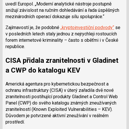
uvedl Europol. „Moderní analytické nástroje postupně
snižují závislost na ručním dohledávání a řada úspěšných
mezinárodních operací dokazuje sílu spolupráce.“
Zajímavostí je, že podobné
„kryptoinvestiční podvody“
se
v posledních letech staly jednou z nejrychleji rostoucích
forem internetové kriminality – často s oběťmi i v České
republice.
CISA přidala zranitelnosti v Gladinet
a CWP do katalogu KEV
Americká agentura pro kybernetickou bezpečnost a
ochranu infrastruktury (CISA) v úterý zařadila dvě nové
zranitelnosti postihující produkty Gladinet a Control Web
Panel (CWP) do svého katalogu známých zneužívaných
zranitelností (Known Exploited Vulnerabilities – KEV).
Důvodem je potvrzené aktivní zneužívání v reálném
prostředí.