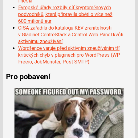
i hesla
Evropské úřady rozbily síť kryptoměnových
podvodníků, která připravila oběti o více než
600 milionů eur
CISA zařadila do katalogu KEV zranitelnosti
v Gladinet CentreStack a Control Web Panel kvůli
aktivnímu zneužívání
Wordfence varuje před aktivním zneužíváním tří
kritických chyb v pluginech pro WordPress (WP
Freeio, JobMonster, Post SMTP)
Pro pobavení