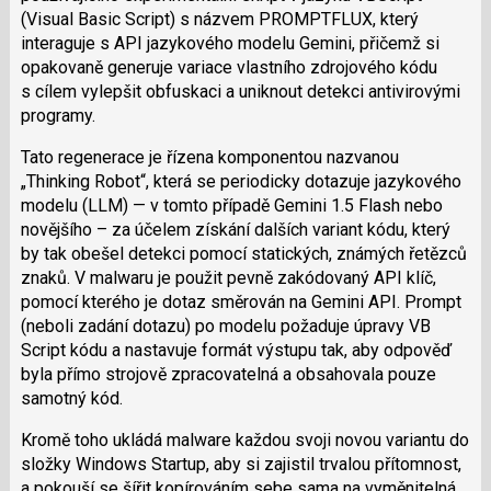
i
(Visual Basic Script) s názvem PROMPTFLUX, který
interaguje s API jazykového modelu Gemini, přičemž si
opakovaně generuje variace vlastního zdrojového kódu
s cílem vylepšit obfuskaci a uniknout detekci antivirovými
programy.
Tato regenerace je řízena komponentou nazvanou
„Thinking Robot“, která se periodicky dotazuje jazykového
modelu (LLM) — v tomto případě Gemini 1.5 Flash nebo
novějšího – za účelem získání dalších variant kódu, který
by tak obešel detekci pomocí statických, známých řetězců
znaků. V malwaru je použit pevně zakódovaný API klíč,
pomocí kterého je dotaz směrován na Gemini API. Prompt
(neboli zadání dotazu) po modelu požaduje úpravy VB
Script kódu a nastavuje formát výstupu tak, aby odpověď
byla přímo strojově zpracovatelná a obsahovala pouze
samotný kód.
Kromě toho ukládá malware každou svoji novou variantu do
složky Windows Startup, aby si zajistil trvalou přítomnost,
a pokouší se šířit kopírováním sebe sama na vyměnitelná