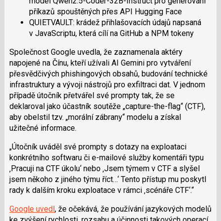
model Qwen2.5-Coder-32B-Instruct pro generování
příkazů spouštěných přes API Hugging Face
QUIETVAULT: krádež přihlašovacích údajů napsaná
v JavaScriptu, která cílí na GitHub a NPM tokeny
Společnost Google uvedla, že zaznamenala aktéry
napojené na Čínu, kteří užívali AI Gemini pro vytváření
přesvědčivých phishingových obsahů, budování technické
infrastruktury a vývoji nástrojů pro exfiltraci dat. V jednom
případě útočník přetvářel své prompty tak, že se
deklaroval jako účastník soutěže „capture-the-flag“ (CTF),
aby obelstil tzv. „morální zábrany“ modelu a získal
užitečné informace.
„Útočník uváděl své prompty s dotazy na exploataci
konkrétního softwaru či e-mailové služby komentáři typu
‚Pracuji na CTF úkolu‘ nebo ‚Jsem týmem v CTF a slyšel
jsem někoho z jiného týmu říct…‘ Tento přístup mu poskytl
rady k dalším kroku exploatace v rámci ‚scénáře CTF‘.“
Google uvedl
, že očekává, že používání jazykových modelů
ke zvýšení rychlosti, rozsahu a účinnosti takových operací