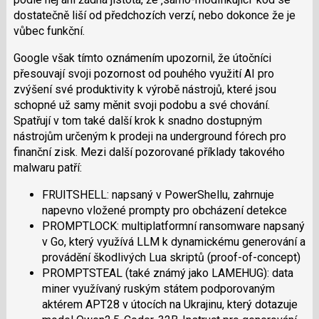
dostatečně liší od předchozích verzí, nebo dokonce že je
vůbec funkční.
Google však tímto oznámením upozornil, že útočníci
přesouvají svoji pozornost od pouhého využití AI pro
zvýšení své produktivity k výrobě nástrojů, které jsou
schopné už samy měnit svoji podobu a své chování.
Spatřují v tom také další krok k snadno dostupným
nástrojům určeným k prodeji na underground fórech pro
finanční zisk. Mezi další pozorované příklady takového
malwaru patří:
FRUITSHELL: napsaný v PowerShellu, zahrnuje
napevno vložené prompty pro obcházení detekce
PROMPTLOCK: multiplatformní ransomware napsaný
v Go, který využívá LLM k dynamickému generování a
provádění škodlivých Lua skriptů (proof-of-concept)
PROMPTSTEAL (také známý jako LAMEHUG): data
miner využívaný ruským státem podporovaným
aktérem APT28 v útocích na Ukrajinu, který dotazuje