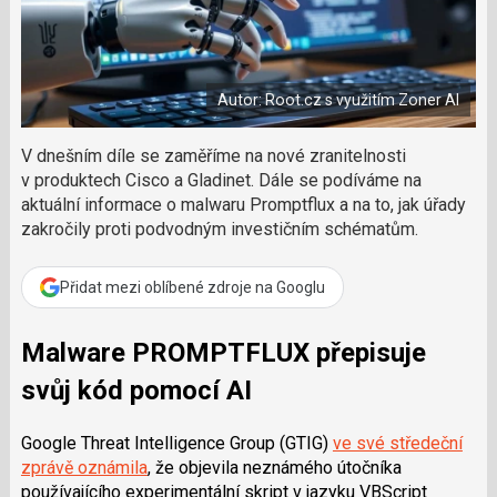
a
a
m
F
s
č
a
í
c
l
t
e
i
á
b
X
Autor: Root.cz s využitím Zoner AI
n
o
o
e
k
k
V dnešním díle se zaměříme na nové zranitelnosti
u
?
v produktech Cisco a Gladinet. Dále se podíváme na
P
aktuální informace o malwaru Promptflux a na to, jak úřady
o
zakročily proti podvodným investičním schématům.
d
p
o
Přidat mezi oblíbené zdroje na Googlu
ř
t
Malware PROMPTFLUX přepisuje
e
r
svůj kód pomocí AI
e
d
a
Google Threat Intelligence Group (GTIG)
ve své středeční
k
zprávě oznámila
, že objevila neznámého útočníka
c
používajícího experimentální skript v jazyku VBScript