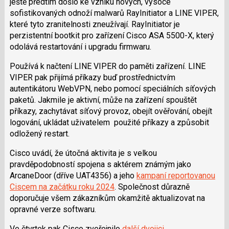
ještě předtím došlo ke vzniku nových, vysoce
sofistikovaných odnoží malwarů RayInitiator a LINE VIPER,
které tyto zranitelnosti zneužívají. RayInitiator je
perzistentní bootkit pro zařízení Cisco ASA 5500-X, který
odolává restartování i upgradu firmwaru.
Používá k načtení LINE VIPER do paměti zařízení. LINE
VIPER pak přijímá příkazy buď prostřednictvím
autentikátoru WebVPN, nebo pomocí speciálních síťových
paketů. Jakmile je aktivní, může na zařízení spouštět
příkazy, zachytávat síťový provoz, obejít ověřování, obejít
logování, ukládat uživatelem použité příkazy a způsobit
odložený restart.
Cisco uvádí, že útočná aktivita je s velkou
pravděpodobností spojena s aktérem známým jako
ArcaneDoor (dříve UAT4356) a jeho
kampaní reportovanou
Ciscem na začátku roku 2024
. Společnost důrazně
doporučuje všem zákazníkům okamžitě aktualizovat na
opravné verze softwaru.
Ve čtvrtek pak Cisco zveřejnilo
další dvojici