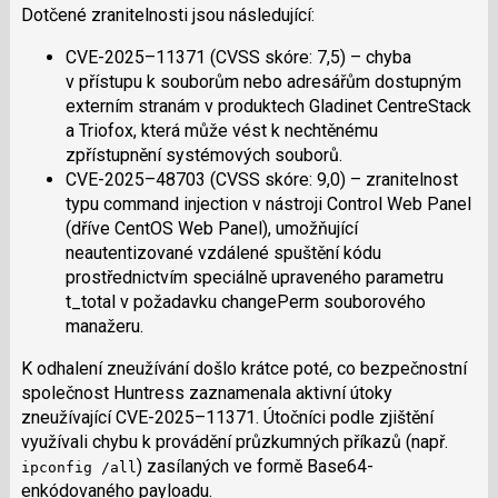
Dotčené zranitelnosti jsou následující:
CVE-2025–11371 (CVSS skóre: 7,5) – chyba
v přístupu k souborům nebo adresářům dostupným
externím stranám v produktech Gladinet CentreStack
a Triofox, která může vést k nechtěnému
zpřístupnění systémových souborů.
CVE-2025–48703 (CVSS skóre: 9,0) – zranitelnost
typu command injection v nástroji Control Web Panel
(dříve CentOS Web Panel), umožňující
neautentizované vzdálené spuštění kódu
prostřednictvím speciálně upraveného parametru
t_total v požadavku changePerm souborového
manažeru.
K odhalení zneužívání došlo krátce poté, co bezpečnostní
společnost Huntress zaznamenala aktivní útoky
zneužívající CVE-2025–11371. Útočníci podle zjištění
využívali chybu k provádění průzkumných příkazů (např.
) zasílaných ve formě Base64-
ipconfig /all
enkódovaného payloadu.