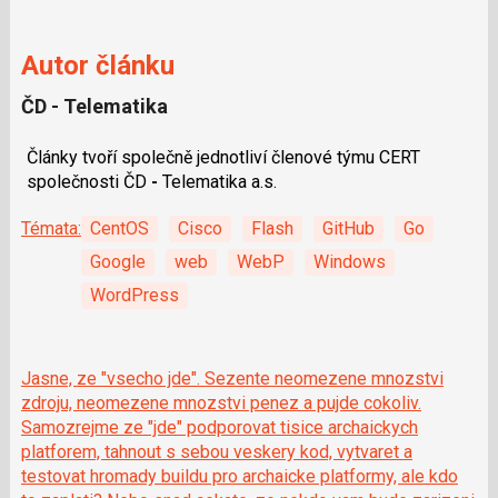
Autor článku
ČD - Telematika
Články tvoří společně jednotliví členové týmu CERT
společnosti ČD
-
Telematika a.s.
Témata:
CentOS
Cisco
Flash
GitHub
Go
Google
web
WebP
Windows
WordPress
Jasne, ze "vsecho jde". Sezente neomezene mnozstvi
zdroju, neomezene mnozstvi penez a pujde cokoliv.
Samozrejme ze "jde" podporovat tisice archaickych
platforem, tahnout s sebou veskery kod, vytvaret a
testovat hromady buildu pro archaicke platformy, ale kdo