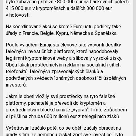
bylo zabaveno přibližně 800 000 eur na bankovních účtech,
415 000 eur v kryptoměnách a dalších 300 000 eur
v hotovosti.
Na koordinované akci se kromě Eurojustu podílely také
úřady z Francie, Belgie, Kypru, Německa a Španělska.
Podle vyjádření Eurojustu členové sítě vytvořili desítky
falešných investičních platforem, které napodobovaly
legitimní kryptoměnové weby a slibovaly vysoké zisky.
Oběti lákali prostřednictvím reklam na sociálních sítích,
telefonátů, falešných zpravodajských článků a
podvržených svědectví známých osobností či úspěšných
investorů.
Jakmile oběti vložily své prostředky na tyto falešné
platformy, pachatelé je převedli do kryptoměn a
prostřednictvím blockchainu je „vyprali“. Tímto způsobem
si přišli na zhruba 600 milionů eur z nelegálních zisků.
Vyšetřování začalo poté, co se oběti začaly obracet na
úřady s tím, že nemohou získat zpět své investice. Tyto