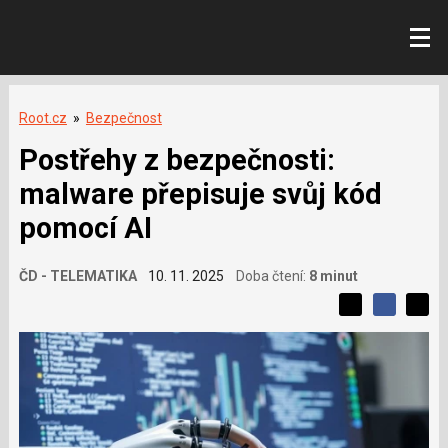
Root.cz
»
Bezpečnost
Postřehy z bezpečnosti:
malware přepisuje svůj kód
pomocí AI
ČD - TELEMATIKA
10. 11. 2025
Doba čtení:
8 minut
L
S
S
í
S
d
d
d
b
í
í
í
í
l
l
e
s
e
l
j
j
e
t
e
t
v
e
e
t
n
á
n