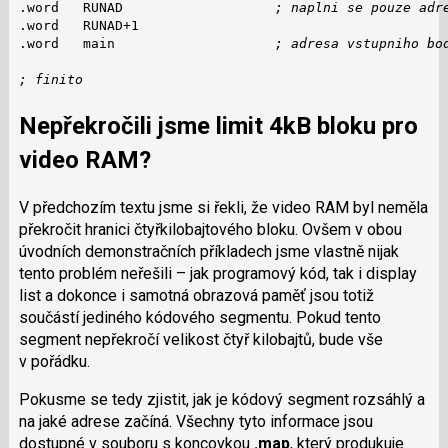
.word   RUNAD                   
; naplni se pouze adr
.word   RUNAD+1

.word   main                    
; adresa vstupniho bo
; finito
Nepřekročili jsme limit 4kB bloku pro
video RAM?
V předchozím textu jsme si řekli, že video RAM byl neměla
překročit hranici čtyřkilobajtového bloku. Ovšem v obou
úvodních demonstračních příkladech jsme vlastně nijak
tento problém neřešili – jak programový kód, tak i display
list a dokonce i samotná obrazová paměť jsou totiž
součástí jediného kódového segmentu. Pokud tento
segment nepřekročí velikost čtyř kilobajtů, bude vše
v pořádku.
Pokusme se tedy zjistit, jak je kódový segment rozsáhlý a
na jaké adrese začíná. Všechny tyto informace jsou
dostupné v souboru s koncovkou
.map
, který produkuje