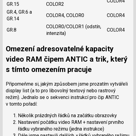
COLOR4
GR.15
COLOR2
GR.4, GR.6 a
COLOR4, COLOR0
COLOR4
GR.14
COLOR0/COLOR1 (odstín,
GR.8
COLOR4
intenzita)
Omezení adresovatelné kapacity
video RAM čipem ANTIC a trik, který
s tímto omezením pracuje
Připomeňme si, jakým způsobem jsme prozatím vytvářeli
display list (a to pro libovolný textový nebo rastrový
režim). Jednalo se o sekvenci instrukcí pro čip ANTIC
v tomto pořadí:
Několik prázdných řádků na začátku obrazovky
Nastavení počátku video RAM + nastavení prvního
řádku vybraného režimu (jedna instrukce)
Dále jsme nastavili dalších
x
řádků vybraného režimu