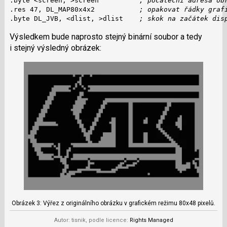
.byte <screen, >screen          
; počáteční adresa ob
.res 47, DL_MAP80x4x2           
; opakovat řádky graf
.byte DL_JVB, <dlist, >dlist    
; skok na začátek dis
Výsledkem bude naprosto stejný binární soubor a tedy
i stejný výsledný obrázek:
Obrázek 3: Výřez z originálního obrázku v grafickém režimu 80x48 pixelů.
Autor: tisnik, podle licence:
Rights Managed