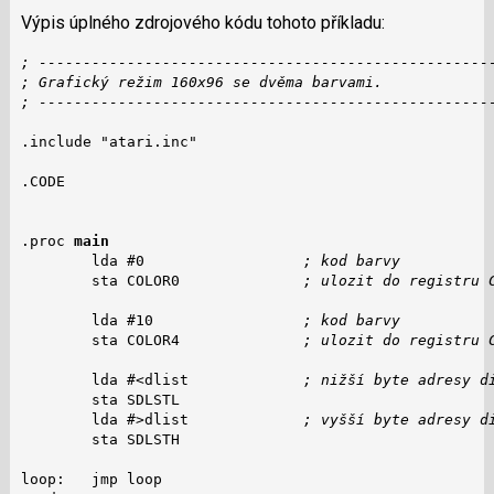
Výpis úplného zdrojového kódu tohoto příkladu:
; ---------------------------------------------------
; Grafický režim 160x96 se dvěma barvami.
; ---------------------------------------------------
.include "atari.inc"

.CODE

.proc 
main
        lda #0                  
; kod barvy
        sta COLOR0              
; ulozit do registru 
        lda #10                 
; kod barvy
        sta COLOR4              
; ulozit do registru 
        lda #<dlist             
; nižší byte adresy d
        sta SDLSTL

        lda #>dlist             
; vyšší byte adresy d
        sta SDLSTH

loop:   jmp loop
