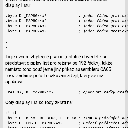
display listu:
.byte DL_MAP80x4x2              
; jeden řádek grafick
.byte DL_MAP80x4x2              
; jeden řádek grafick
.byte DL_MAP80x4x2              
; jeden řádek grafick
.byte DL_MAP80x4x2              
; jeden řádek grafick
...

...

...
To je ovšem zbytečně pracné (ostatně dovedete si
představit display list pro režimy se 192 řádky), takže
namísto toho použijeme jiný příkaz assembleru CA65 –
.res
. Zadáme počet opakování a bajt, který se má
opakovat:
.res 47, DL_MAP80x4x2           
; opakovat řádky graf
Celý display list se tedy zkrátí na:
dlist:

.byte DL_BLK8, DL_BLK8, DL_BLK8 
; 3x8=24 prázdných ob
.byte DL_LMS+DL_MAP80x4x2       
; určení počáteční ad