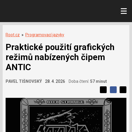
Root.cz
»
Programovací jazyky
Praktické použití grafických
režimů nabízených čipem
ANTIC
PAVEL TIŠNOVSKÝ
28. 4. 2026
Doba čtení:
57 minut
L
S
S
í
S
d
d
d
b
í
í
í
í
l
l
e
s
e
l
j
j
e
t
e
t
v
e
e
t
n
á
n