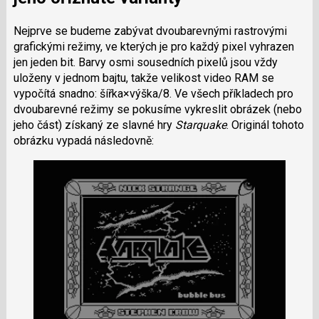
Nejprve se budeme zabývat dvoubarevnými rastrovými
grafickými režimy, ve kterých je pro každý pixel vyhrazen
jen jeden bit. Barvy osmi sousedních pixelů jsou vždy
uloženy v jednom bajtu, takže velikost video RAM se
vypočítá snadno: šířka×výška/8. Ve všech příkladech pro
dvoubarevné režimy se pokusíme vykreslit obrázek (nebo
jeho část) získaný ze slavné hry
Starquake
. Originál tohoto
obrázku vypadá následovně: