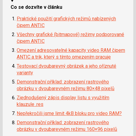
i
Co se dozvíte v článku
Praktické použití grafických režimů nabízených
čipem ANTIC
Všechny grafické (bitmapové) režimy podporované
čipem ANTIC
Omezení adresovatelné kapacity video RAM čipem
ANTIC a trik, který s tímto omezením pracuje
Testovací dvoubarevný obrázek a jeho oříznuté
varianty
Demonstrační příklad: zobrazení rastrového
obrázku v dvoubarevném režimu 80×48 pixelů
Zjednodušený zápis display listu s využitím
klauzule .res
Nepřekročili jsme limit 4kB bloku pro video RAM?
Demonstrační příklad: zobrazení rastrového
obrázku v dvoubarevném režimu 160×96 pixelů