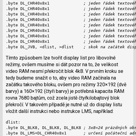
.byte DL_CHR40x8x1              
; jeden řádek textové
.byte DL_CHR40x8x1              
; jeden řádek textové
.byte DL_CHR40x8x1              
; jeden řádek textové
.byte DL_CHR40x8x1              
; jeden řádek textové
.byte DL_CHR40x8x1              
; jeden řádek textové
.byte DL_CHR40x8x1              
; jeden řádek textové
.byte DL_CHR40x8x1              
; jeden řádek textové
.byte DL_CHR40x8x1              
; jeden řádek textové
.byte DL_JVB, <dlist, >dlist    
; skok na začátek dis
Tímto způsobem lze tvořit display list pro libovolné
režimy, ovšem musíme si dát pozor na to, že velikost
video RAM nesmí překročit blok 4kB. V prvním kroku se
tedy budeme snažit o to, aby video RAM začínala na
začátku takového bloku, ovšem pro režimy 320×192 (dvě
barvy) a 160×192 (čtyři barvy) je potřebná kapacita RAM
rovna 7680 bajtům, což zcela jistě čtyřkilobajtový blok
překročí. V takovém případě je nutné už do display listu
vložit další instrukci nebo instrukce LMS, například:
dlist:

.byte DL_BLK8, DL_BLK8, DL_BLK8 
; 3x8=24 prázdných ob
.byte DL_LMS+DL_CHR40x8x1       
; určení počáteční ad