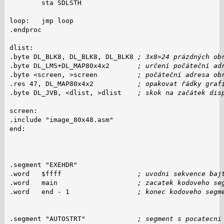
        sta SDLSTH

loop:   jmp loop

.endproc

dlist:

.byte DL_BLK8, DL_BLK8, DL_BLK8 
; 3x8=24 prázdných ob
.byte DL_LMS+DL_MAP80x4x2       
; určení počáteční ad
.byte <screen, >screen          
; počáteční adresa ob
.res 47, DL_MAP80x4x2           
; opakovat řádky graf
.byte DL_JVB, <dlist, >dlist    
; skok na začátek dis
screen:

.include "image_80x48.asm"

end:

.segment "EXEHDR"

.word   $ffff                   
; uvodni sekvence baj
.word   main                    
; zacatek kodoveho se
.word   end - 1                 
; konec kodoveho segm
.segment "AUTOSTRT"             
; segment s pocatecni