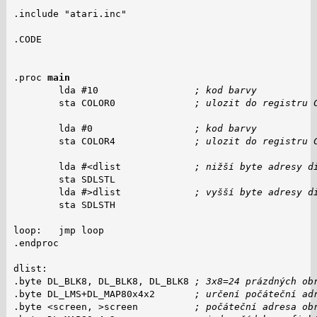
.include "atari.inc"

.CODE

.proc 
main
        lda #10                 
; kod barvy
        sta COLOR0              
; ulozit do registru 
        lda #0                  
; kod barvy
        sta COLOR4              
; ulozit do registru 
        lda #<dlist             
; nižší byte adresy d
        sta SDLSTL

        lda #>dlist             
; vyšší byte adresy d
        sta SDLSTH

loop:   jmp loop

.endproc

dlist:

.byte DL_BLK8, DL_BLK8, DL_BLK8 
; 3x8=24 prázdných ob
.byte DL_LMS+DL_MAP80x4x2       
; určení počáteční ad
.byte <screen, >screen          
; počáteční adresa ob