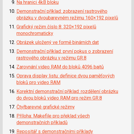
Na hranici 4kB bloku
Demonstrační příklad: zobrazení rastrového
obrázku v dvoubarevném režimu 160×192 pixelů
Grafický režim číslo 8: 320×192 pixelů
monochromaticky
Obrázek uložený ve formě binárních dat
Demonstrační příklad: první pokus o zobrazení
rastrového obrázku v režimu GR.8
Zarovnání video RAM do bloků 4096 bajtů
Oprava display listu: definice dvou paměťových
bloků pro video RAM
Korektní demonstrační příklad: rozdělení obrázku
do dvou bloků video RAM pro režim GR.8
Čtyřbarevné grafické režimy
Příloha: Makefile pro překlad všech
demonstračních příkladů
Repositář s demonstračními příklady