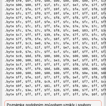
.byte $fe, $0f, $f0, $00, $00, $00, $00, $00, $ff, $1f
.byte $00, $00, $ff, $1f, $fc, $1f, $e7, $fe, $7f, $ff
.byte $cf, $fe, $7f, $ff, $9f, $fc, $fe, $3f, $f8, $3f
.byte $fc, $7f, $f0, $7f, $9f, $fe, $7f, $ff, $3f, $fc
.byte $7f, $fe, $7f, $fc, $f8, $ff, $f8, $ff, $3f, $fe
.byte $fc, $ff, $3f, $fe, $7f, $fc, $fe, $fc, $f1, $ff
.byte $fc, $fc, $f1, $ff, $fe, $7e, $7e, $7e, $7c, $f9
.byte $fc, $7e, $7c, $f9, $f8, $fc, $e0, $03, $ff, $3c
.byte $c7, $ff, $ff, $39, $fe, $7e, $7f, $f3, $fc, $fc
.byte $7f, $f9, $fe, $fc, $8f, $ff, $ff, $93, $fe, $7e
.byte $ff, $c3, $e0, $7e, $7c, $fe, $7f, $fc, $1f, $ff
.byte $3f, $fc, $1f, $ff, $ff, $e7, $c0, $7e, $7c, $ff
.byte $c0, $7e, $7c, $ff, $cf, $fc, $8f, $ff, $ff, $f3
.byte $c0, $0d, $f0, $00, $00, $7e, $00, $00, $03, $fc
.byte $00, $00, $01, $fc, $e3, $f9, $ef, $ff, $ff, $ff
.byte $cf, $ff, $ff, $ff, $ff, $ff, $f8, $fd, $f1, $fd
.byte $f8, $ff, $f0, $0d, $d8, $00, $00, $00, $00, $00
.byte $00, $00, $00, $00, $00, $ff, $f8, $0e, $30, $08
.byte $ff, $fe, $3f, $f7, $ff, $fb, $ef, $ff, $f8, $fb
.byte $9f, $ff, $f8, $c9, $ff, $ff, $9f, $f7, $ff, $cc
.byte $9f, $e7, $ff, $81, $ff, $ff, $f8, $0c, $ff, $ff
.byte $fc, $3e, $ff, $ff, $20, $7f, $00, $7f, $ff, $ff
.byte $ff, $ff, $ff, $7f, $ff, $ff, $ff, $fe, $0f, $f
Poznámka: podobným způsobem vznikly i soubory