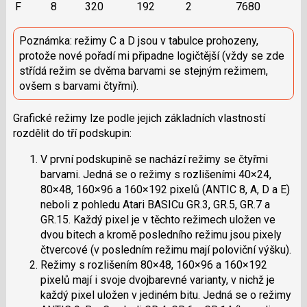
F
8
320
192
2
7680
Poznámka: režimy C a D jsou v tabulce prohozeny,
protože nové pořadí mi připadne logičtější (vždy se zde
střídá režim se dvěma barvami se stejným režimem,
ovšem s barvami čtyřmi).
Grafické režimy lze podle jejich základních vlastností
rozdělit do tří podskupin:
V první podskupině se nachází režimy se čtyřmi
barvami. Jedná se o režimy s rozlišeními 40×24,
80×48, 160×96 a 160×192 pixelů (ANTIC 8, A, D a E)
neboli z pohledu Atari BASICu GR.3, GR.5, GR.7 a
GR.15. Každý pixel je v těchto režimech uložen ve
dvou bitech a kromě posledního režimu jsou pixely
čtvercové (v posledním režimu mají poloviční výšku).
Režimy s rozlišením 80×48, 160×96 a 160×192
pixelů mají i svoje dvojbarevné varianty, v nichž je
každý pixel uložen v jediném bitu. Jedná se o režimy