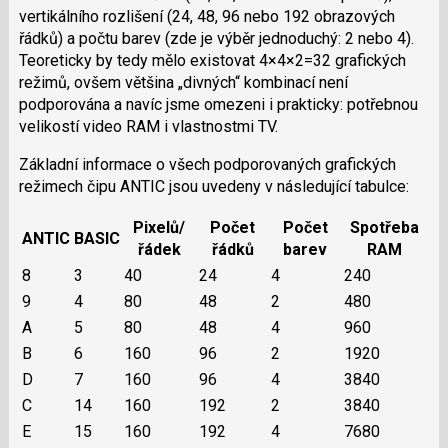
vertikálního rozlišení (24, 48, 96 nebo 192 obrazových
řádků) a počtu barev (zde je výběr jednoduchý: 2 nebo 4).
Teoreticky by tedy mělo existovat 4×4×2=32 grafických
režimů, ovšem většina „divných“ kombinací není
podporována a navíc jsme omezeni i prakticky: potřebnou
velikostí video RAM i vlastnostmi TV.
Základní informace o všech podporovaných grafických
režimech čipu ANTIC jsou uvedeny v následující tabulce:
Pixelů/
Počet
Počet
Spotřeba
ANTIC
BASIC
řádek
řádků
barev
RAM
8
3
40
24
4
240
9
4
80
48
2
480
A
5
80
48
4
960
B
6
160
96
2
1920
D
7
160
96
4
3840
C
14
160
192
2
3840
E
15
160
192
4
7680