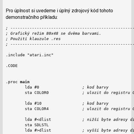
Pro úplnost si uvedeme i úplný zdrojový kód tohoto
demonstračního příkladu:
; ---------------------------------------------------
; Grafický režim 80x48 se dvěma barvami.
; Použití klauzule .res
; ---------------------------------------------------
.include "atari.inc"

.CODE

.proc 
main
        lda #0                  
; kod barvy
        sta COLOR0              
; ulozit do registru 
        lda #10                 
; kod barvy
        sta COLOR4              
; ulozit do registru 
        lda #<dlist             
; nižší byte adresy d
        sta SDLSTL

        lda #>dlist             
; vyšší byte adresy d