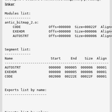
linker:
Modules list:

-------------

antic_bitmap_2.o:

    CODE              Offs=000000  Size=00022F  Align=
    EXEHDR            Offs=000000  Size=000006  Align=
    AUTOSTRT          Offs=000000  Size=000006  Align=
Segment list:

-------------

Name                   Start     End    Size  Align

----------------------------------------------------

AUTOSTRT              000000  000005  000006  00001

EXEHDR                000000  000005  000006  00001

CODE                  002000  00222E  00022F  00001

Exports list by name:

---------------------
