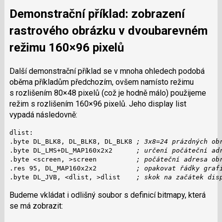
Demonstrační příklad: zobrazení
rastrového obrázku v dvoubarevném
režimu 160×96 pixelů
Další demonstrační příklad se v mnoha ohledech podobá
oběma příkladům předchozím, ovšem namísto režimu
s rozlišením 80×48 pixelů (což je hodně málo) použijeme
režim s rozlišením 160×96 pixelů. Jeho display list
vypadá následovně:
dlist:

.byte DL_BLK8, DL_BLK8, DL_BLK8 
; 3x8=24 prázdných ob
.byte DL_LMS+DL_MAP160x2x2      
; určení počáteční ad
.byte <screen, >screen          
; počáteční adresa ob
.res 95, DL_MAP160x2x2          
; opakovat řádky graf
.byte DL_JVB, <dlist, >dlist    
; skok na začátek dis
Budeme vkládat i odlišný soubor s definicí bitmapy, která
se má zobrazit: