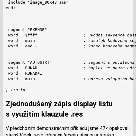
.include "image_80x48.asm"

end:

.segment "EXEHDR"

.word   $ffff                   
; uvodni sekvence baj
.word   main                    
; zacatek kodoveho se
.word   end - 1                 
; konec kodoveho segm
.segment "AUTOSTRT"             
; segment s pocatecni
.word   RUNAD                   
; naplni se pouze adr
.word   RUNAD+1

.word   main                    
; adresa vstupniho bo
; finito
Zjednodušený zápis display listu
s využitím klauzule
.res
V předchozím demonstračním příkladu jsme 47× opakovali
stejný řádek, resp. přesněji řečeno stejnou instrukci