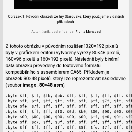
Obrázek 1: Původní obrázek ze hry Starquake, který použijeme v dalších
příkladech.
Autor: tisnik, podle licence:
Rights Managed
Z tohoto obrázku v původním rozlišení 320×192 pixelů
byly v grafickém editoru vytvořeny výřezy 80×48 pixelů,
160×96 pixelů a 160×192 pixelů. Následně byly binární
data obrázku převedeny do textového formátu
kompatibilního s assemblerem CA65. Příkladem je
obrázek 80×48 pixelů, který lze reprezentovat následovně
(soubor
image_80×48.asm
):
.byte $ff, $ff, $fb, $bb, $ff, $ff, $ff, $ff, $ff, $ff
.byte $ff, $ff, $ff, $ff, $ff, $ff, $ff, $7f, $ff, $ff
.byte $fe, $7f, $ff, $ff, $ff, $ff, $ff, $ff, $ff, $ff
.byte $ff, $ff, $ff, $f0, $0d, $b0, $00, $00, $00, $00
.byte $00, $00, $00, $00, $00, $00, $ff, $e0, $0f, $f0
.byte $ff, $c7, $ff, $3f, $ff, $ff, $ff, $ff, $ff, $ff
.byte $ff, $ff, $ff, $ff, $ff, $8f, $fe, $7f, $ff, $ff