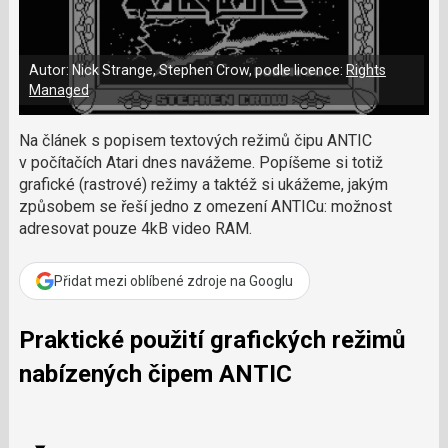
a
a
m
F
s
č
a
í
c
l
t
e
Autor: Nick Strange, Stephen Crow, podle licence:
Rights
i
á
b
X
Managed
n
o
o
e
k
k
Na článek s popisem textových režimů čipu ANTIC
u
?
v počítačích Atari dnes navážeme. Popíšeme si totiž
P
grafické (rastrové) režimy a taktéž si ukážeme, jakým
o
způsobem se řeší jedno z omezení ANTICu: možnost
d
adresovat pouze 4kB video RAM.
p
o
ř
Přidat mezi oblíbené zdroje na Googlu
t
e
r
Praktické použití grafických režimů
e
nabízených čipem ANTIC
d
a
k
c