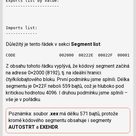
Exports list by value:

----------------------

Imports list:

-------------
Důležitý je tento řádek v sekci
Segment list
:
CODE                  002000  00222E  00022F  00001
Z obsahu tohoto řádku vyplývá, že kódový segment začíná
na adrese 0×2000 (8192), tj. na ideální hranici
čtyřkilobajtového bloku. První podmínku jsme splnili. Délka
segmentu je 0×22F neboli 559 bajtů, což je hluboko pod
kritickou hodnotou 4096. I druhou podmínku jsme splnili –
vše je v pořádku.
Poznámka: soubor
.xex
má délku 571 bajtů, protože
kromě kódového segmentu obsahuje i segmenty
AUTOSTRT
a
EXEHDR
.