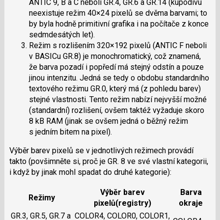
ANTIC 9, B a C neboli GR.4, GR.6 a GR.14 (kupodivu
neexistuje režim 40×24 pixelů se dvěma barvami; to
by byla hodně primitivní grafika i na počítače z konce
sedmdesátých let).
Režim s rozlišením 320×192 pixelů (ANTIC F neboli
v BASICu GR.8) je monochromatický, což znamená,
že barva pozadí i popředí má stejný odstín a pouze
jinou intenzitu. Jedná se tedy o obdobu standardního
textového režimu GR.0, který má (z pohledu barev)
stejné vlastnosti. Tento režim nabízí nejvyšší možné
(standardní) rozlišení, ovšem taktéž vyžaduje skoro
8 kB RAM (jinak se ovšem jedná o běžný režim
s jedním bitem na pixel).
Výběr barev pixelů se v jednotlivých režimech provádí
takto (povšimněte si, proč je GR. 8 ve své vlastní kategorii,
i když by jinak mohl spadat do druhé kategorie):
Výběr barev
Barva
Režimy
pixelů(registry)
okraje
GR.3, GR.5, GR.7 a
COLOR4, COLOR0, COLOR1,