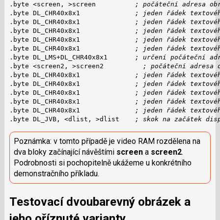
.byte <screen, >screen          
; počáteční adresa ob
.byte DL_CHR40x8x1              
; jeden řádek textové
.byte DL_CHR40x8x1              
; jeden řádek textové
.byte DL_CHR40x8x1              
; jeden řádek textové
.byte DL_CHR40x8x1              
; jeden řádek textové
.byte DL_CHR40x8x1              
; jeden řádek textové
.byte DL_LMS+DL_CHR40x8x1       
; určení počáteční ad
.byte <screen2, >screen2          
; počáteční adresa 
.byte DL_CHR40x8x1              
; jeden řádek textové
.byte DL_CHR40x8x1              
; jeden řádek textové
.byte DL_CHR40x8x1              
; jeden řádek textové
.byte DL_CHR40x8x1              
; jeden řádek textové
.byte DL_CHR40x8x1              
; jeden řádek textové
.byte DL_JVB, <dlist, >dlist    
; skok na začátek dis
Poznámka: v tomto případě je video RAM rozdělena na
dva bloky začínající návěštími
screen
a
screen2
.
Podrobnosti si pochopitelně ukážeme u konkrétního
demonstračního příkladu.
Testovací dvoubarevný obrázek a
jeho oříznuté varianty