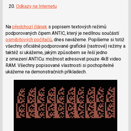
Odkazy na Internetu
Na
předchozí článek
s popisem textových režimů
podporovaných čipem ANTIC, který je nedílnou součástí
osmibitových počítačů
, dnes navážeme. Popíšeme si totiž
všechny oficiálně podporované grafické (rastrové) režimy a
taktéž si ukážeme, jakým způsobem se řeší jedno
z omezení ANTICu: možnost adresovat pouze 4kB video
RAM. Všechny popisované vlastnosti si pochopitelně
ukážeme na demonstračních příkladech.