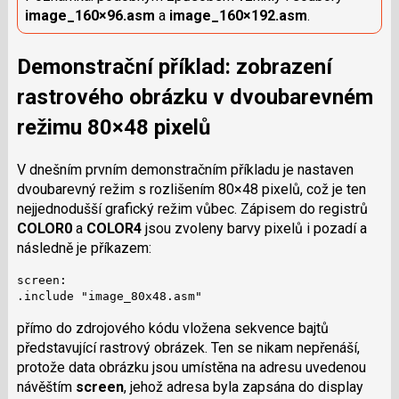
image_160×96.asm
a
image_160×192.asm
.
Demonstrační příklad: zobrazení
rastrového obrázku v dvoubarevném
režimu 80×48 pixelů
V dnešním prvním demonstračním příkladu je nastaven
dvoubarevný režim s rozlišením 80×48 pixelů, což je ten
nejjednodušší grafický režim vůbec. Zápisem do registrů
COLOR0
a
COLOR4
jsou zvoleny barvy pixelů i pozadí a
následně je příkazem:
screen:

.include "image_80x48.asm"
přímo do zdrojového kódu vložena sekvence bajtů
představující rastrový obrázek. Ten se nikam nepřenáší,
protože data obrázku jsou umístěna na adresu uvedenou
návěštím
screen
, jehož adresa byla zapsána do display