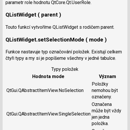
parametr role hodnotu QtCore.Qt.UserRole.
QListWidget ( parent )
Touto funkcí vytvoříme QListWidget s rodičem parent.
QListWidget.setSelectionMode ( mode )
Funkce nastavuje typ označování položek. Existují celkem
čtyři typy a my si je popíšeme všechny v jedné tabulce.
Typy položek
Hodnota mode
Význam
Položky
QtGui.QAbstractItemView.NoSelection
nemohou být
označeny.
Označena
může být vždy
QtGui.QAbstractItemView.SingleSelection
jen jedna
položka.