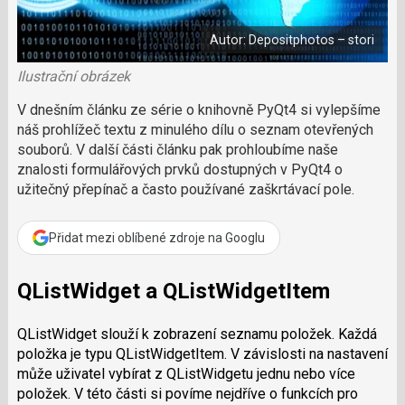
e
i
á
b
X
n
o
Autor: Depositphotos – stori
o
e
k
k
u
Ilustrační obrázek
?
P
V dnešním článku ze série o knihovně PyQt4 si vylepšíme
o
náš prohlížeč textu z minulého dílu o seznam otevřených
d
souborů. V další části článku pak prohloubíme naše
p
znalosti formulářových prvků dostupných v PyQt4 o
o
užitečný přepínač a často používané zaškrtávací pole.
ř
t
e
Přidat mezi oblíbené zdroje na Googlu
r
e
d
QListWidget a QListWidgetItem
a
k
QListWidget slouží k zobrazení seznamu položek. Každá
c
položka je typu QListWidgetItem. V závislosti na nastavení
i
může uživatel vybírat z QListWidgetu jednu nebo více
položek. V této části si povíme nejdříve o funkcích pro