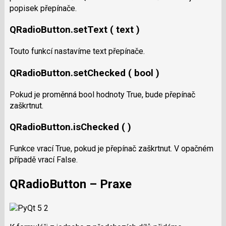
popisek přepínače.
QRadioButton.setText ( text )
Touto funkcí nastavíme text přepínače.
QRadioButton.setChecked ( bool )
Pokud je proměnná bool hodnoty True, bude přepínač
zaškrtnut.
QRadioButton.isChecked ( )
Funkce vrací True, pokud je přepínač zaškrtnut. V opačném
případě vrací False.
QRadioButton – Praxe