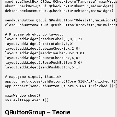
mandrivaCheckBox=QtGui.QCheckBox(u"Mandriva",mainWidge
ubuntuCheckBox=QtGui.QCheckBox(u"Ubuntu",mainWidget)

debianCheckBox=QtGui.QCheckBox(u"Debian",mainWidget)

sendPushButton=QtGui.QPushButton("Odeslat",mainWidget)
closePushButton=QtGui.QPushButton(u"Zavřít",mainWidget
# Pridame objekty do layoutu

layout.addWidget(headerLabel,0,0,1,2)

layout.addWidget(distroLabel,1,0)

layout.addWidget(debianCheckBox,2,0)

layout.addWidget(mandrivaCheckBox,3,0)

layout.addWidget(ubuntuCheckBox,4,0)

layout.addWidget(closePushButton,5,0)

layout.addWidget(sendPushButton,5,1)

# napojime signaly tlacitek

app.connect(closePushButton,QtCore.SIGNAL("clicked ()"
app.connect(sendPushButton,QtCore.SIGNAL("clicked ()")
mainWindow.show()

sys.exit(app.exec_())
QButtonGroup – Teorie