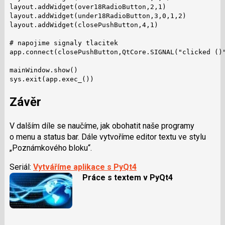
layout.addWidget(over18RadioButton,2,1)

layout.addWidget(under18RadioButton,3,0,1,2)

layout.addWidget(closePushButton,4,1)

# napojime signaly tlacitek

app.connect(closePushButton,QtCore.SIGNAL("clicked ()"
mainWindow.show()

sys.exit(app.exec_())
Závěr
V dalším díle se naučíme, jak obohatit naše programy
o menu a status bar. Dále vytvoříme editor textu ve stylu
„Poznámkového bloku“.
Seriál:
Vytváříme aplikace s PyQt4
Práce s textem v PyQt4