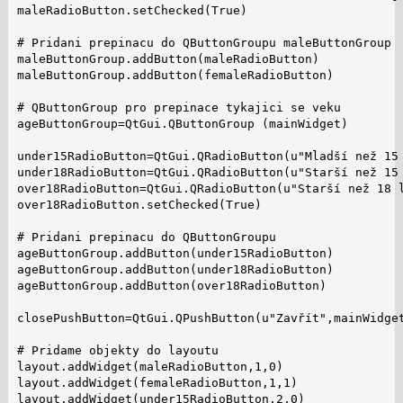
maleRadioButton.setChecked(True)

# Pridani prepinacu do QButtonGroupu maleButtonGroup

maleButtonGroup.addButton(maleRadioButton)

maleButtonGroup.addButton(femaleRadioButton)

# QButtonGroup pro prepinace tykajici se veku

ageButtonGroup=QtGui.QButtonGroup (mainWidget)

under15RadioButton=QtGui.QRadioButton(u"Mladší než 15 
under18RadioButton=QtGui.QRadioButton(u"Starší než 15 
over18RadioButton=QtGui.QRadioButton(u"Starší než 18 l
over18RadioButton.setChecked(True)

# Pridani prepinacu do QButtonGroupu

ageButtonGroup.addButton(under15RadioButton)

ageButtonGroup.addButton(under18RadioButton)

ageButtonGroup.addButton(over18RadioButton)

closePushButton=QtGui.QPushButton(u"Zavřít",mainWidget
# Pridame objekty do layoutu

layout.addWidget(maleRadioButton,1,0)

layout.addWidget(femaleRadioButton,1,1)

layout.addWidget(under15RadioButton,2,0)
