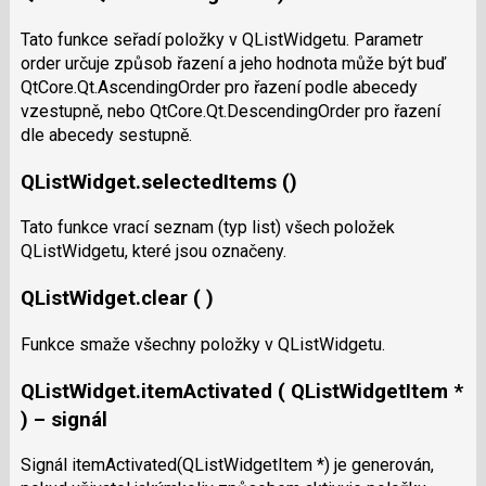
Tato funkce seřadí položky v QListWidgetu. Parametr
order určuje způsob řazení a jeho hodnota může být buď
QtCore.Qt.AscendingOrder pro řazení podle abecedy
vzestupně, nebo QtCore.Qt.DescendingOrder pro řazení
dle abecedy sestupně.
QListWidget.selectedItems ()
Tato funkce vrací seznam (typ list) všech položek
QListWidgetu, které jsou označeny.
QListWidget.clear ( )
Funkce smaže všechny položky v QListWidgetu.
QListWidget.itemActivated ( QListWidgetItem *
) – signál
Signál itemActivated(QListWidgetItem *) je generován,