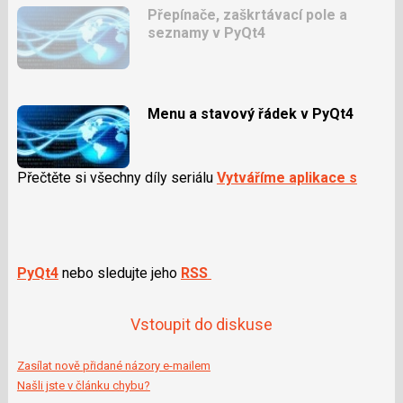
Přepínače, zaškrtávací pole a
seznamy v PyQt4
Menu a stavový řádek v PyQt4
Přečtěte si všechny díly seriálu
Vytváříme aplikace s
PyQt4
nebo sledujte jeho
RSS
Vstoupit do diskuse
Zasílat nově přidané názory e-mailem
Našli jste v článku chybu?