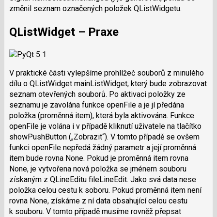
změnil seznam označených položek QListWidgetu.
QListWidget – Praxe
V praktické části vylepšíme prohlížeč souborů z minulého
dílu o QListWidget mainListWidget, který bude zobrazovat
seznam otevřených souborů. Po aktivaci položky ze
seznamu je zavolána funkce openFile a je jí předána
položka (proměnná item), která byla aktivována. Funkce
openFile je volána i v případě kliknutí uživatele na tlačítko
showPushButton („Zobrazit“). V tomto případě se ovšem
funkci openFile nepředá žádný parametr a její proměnná
item bude rovna None. Pokud je proměnná item rovna
None, je vytvořena nová položka se jménem souboru
získaným z QLineEditu fileLineEdit. Jako svá data nese
položka celou cestu k soboru. Pokud proměnná item není
rovna None, získáme z ní data obsahující celou cestu
k souboru. V tomto případě musíme rovněž přepsat