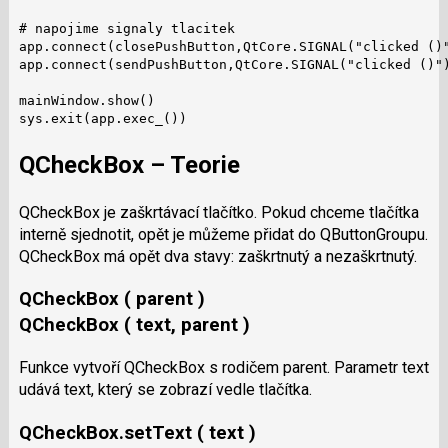
# napojime signaly tlacitek

app.connect(closePushButton,QtCore.SIGNAL("clicked ()"
app.connect(sendPushButton,QtCore.SIGNAL("clicked ()")
mainWindow.show()

sys.exit(app.exec_())
QCheckBox – Teorie
QCheckBox je zaškrtávací tlačítko. Pokud chceme tlačítka
interně sjednotit, opět je můžeme přidat do QButtonGroupu.
QCheckBox má opět dva stavy: zaškrtnutý a nezaškrtnutý.
QCheckBox ( parent )
QCheckBox ( text, parent )
Funkce vytvoří QCheckBox s rodičem parent. Parametr text
udává text, který se zobrazí vedle tlačítka.
QCheckBox.setText ( text )