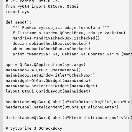
# -*- coding: utf-8 -*-

from PyQt4 import QtCore, QtGui

import sys

def send():

   """ Funkce vypisujici udaje formulare """

   # Zjistime o kazdem QCheckBoxu, zda je zaskrtnut

   mandriva=mandrivaCheckBox.isChecked()

   debian=debianCheckBox.isChecked()

   ubuntu=ubuntuCheckBox.isChecked()

   print "Mandriva: %s, Debian: %s Ubuntu: %s" % (mand
app = QtGui.QApplication(sys.argv)

mainWindow = QtGui.QMainWindow()

mainWindow.setWindowTitle("QCheckBox")

mainWidget=QtGui.QWidget(mainWindow)

mainWindow.setCentralWidget(mainWidget)

layout=QtGui.QGridLayout(mainWidget)

headerLabel=QtGui.QLabel(u"<h1>Dotazník</h1>",mainWidg
headerLabel.setAlignment(QtCore.Qt.AlignHCenter)

distroLabel=QtGui.QLabel(u"Které distribuce používáte?
# Vytvorime 3 QCheckBoxy
