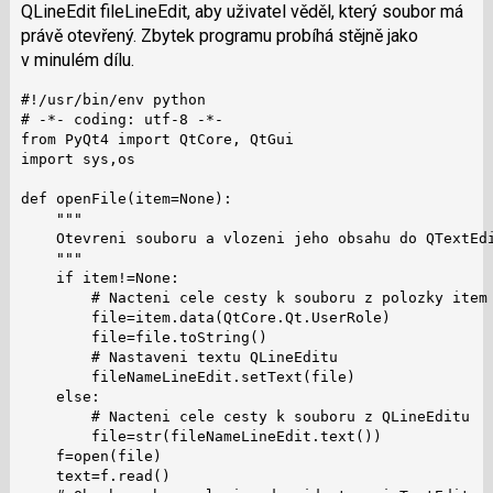
QLineEdit fileLineEdit, aby uživatel věděl, který soubor má
právě otevřený. Zbytek programu probíhá stějně jako
v minulém dílu.
#!/usr/bin/env python

# -*- coding: utf-8 -*-

from PyQt4 import QtCore, QtGui

import sys,os

def openFile(item=None):

    """

    Otevreni souboru a vlozeni jeho obsahu do QTextEdi
    """

    if item!=None:

        # Nacteni cele cesty k souboru z polozky item

        file=item.data(QtCore.Qt.UserRole)

        file=file.toString()

        # Nastaveni textu QLineEditu

        fileNameLineEdit.setText(file)

    else:

        # Nacteni cele cesty k souboru z QLineEditu

        file=str(fileNameLineEdit.text())

    f=open(file)

    text=f.read()
