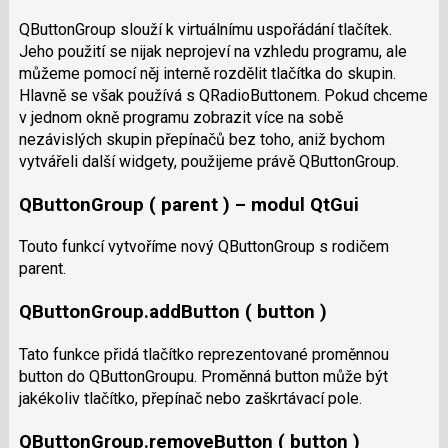
QButtonGroup slouží k virtuálnímu uspořádání tlačítek.
Jeho použití se nijak neprojeví na vzhledu programu, ale
můžeme pomocí něj interně rozdělit tlačítka do skupin.
Hlavně se však používá s QRadioButtonem. Pokud chceme
v jednom okně programu zobrazit více na sobě
nezávislých skupin přepínačů bez toho, aniž bychom
vytvářeli další widgety, použijeme právě QButtonGroup.
QButtonGroup ( parent ) – modul QtGui
Touto funkcí vytvoříme nový QButtonGroup s rodičem
parent.
QButtonGroup.addButton ( button )
Tato funkce přidá tlačítko reprezentované proměnnou
button do QButtonGroupu. Proměnná button může být
jakékoliv tlačítko, přepínač nebo zaškrtávací pole.
QButtonGroup.removeButton ( button )