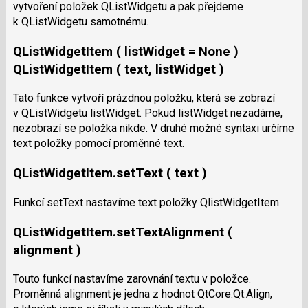
vytvoření položek QListWidgetu a pak přejdeme
k QListWidgetu samotnému.
QListWidgetItem ( listWidget = None )
QListWidgetItem ( text, listWidget )
Tato funkce vytvoří prázdnou položku, která se zobrazí
v QListWidgetu listWidget. Pokud listWidget nezadáme,
nezobrazí se položka nikde. V druhé možné syntaxi určíme
text položky pomocí proměnné text.
QListWidgetItem.setText ( text )
Funkcí setText nastavíme text položky QlistWidgetItem.
QListWidgetItem.setTextAlignment (
alignment )
Touto funkcí nastavíme zarovnání textu v položce.
Proměnná alignment je jedna z hodnot QtCore.Qt.Align,