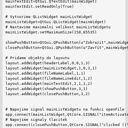
mainTextEdit=QtGui.QTextEdit(mainWidget)

mainTextEdit.setReadOnly(True)

# Vytvorime QListWidget mainListWidget

mainListWidget=QtGui.QListWidget(mainWidget)

# Nastavime maximalni velikost mainListWidgetu

mainListWidget.setMaximumSize(150,65535)

showPushButton=QtGui.QPushButton(u"Zobrazit",mainWidge
closePushButton=QtGui.QPushButton(u"Zavřít",mainWidget
# Pridame objekty do layoutu

layout.addWidget(headerLabel,0,0,1,3)

layout.addWidget(mainListWidget,1,0,3,1)

layout.addWidget(fileNameLabel,1,1)

layout.addWidget(fileNameLineEdit,1,2)

layout.addWidget(mainTextEdit,2,1,1,2)

layout.addWidget(showPushButton,3,1)

layout.addWidget(closePushButton,3,2)

# Napojime signal mainListWidgetu na funkci openFile

app.connect(mainListWidget,QtCore.SIGNAL("itemActivate
# Napojime signaly tlacitek

app.connect(closePushButton,QtCore.SIGNAL("clicked ()"