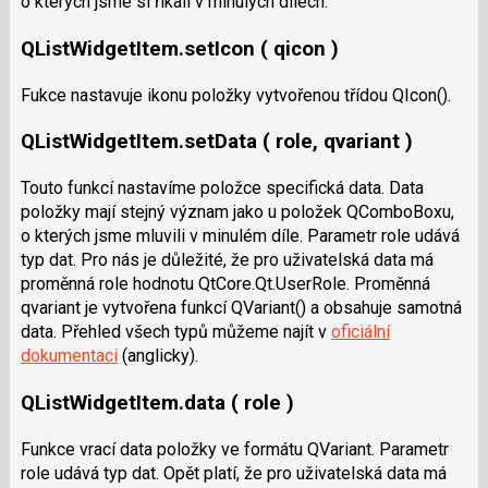
o kterých jsme si říkali v minulých dílech.
QListWidgetItem.setIcon ( qicon )
Fukce nastavuje ikonu položky vytvořenou třídou QIcon().
QListWidgetItem.setData ( role, qvariant )
Touto funkcí nastavíme položce specifická data. Data
položky mají stejný význam jako u položek QComboBoxu,
o kterých jsme mluvili v minulém díle. Parametr role udává
typ dat. Pro nás je důležité, že pro uživatelská data má
proměnná role hodnotu QtCore.Qt.UserRole. Proměnná
qvariant je vytvořena funkcí QVariant() a obsahuje samotná
data. Přehled všech typů můžeme najít v
oficiální
dokumentaci
(anglicky).
QListWidgetItem.data ( role )
Funkce vrací data položky ve formátu QVariant. Parametr
role udává typ dat. Opět platí, že pro uživatelská data má