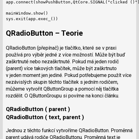
app.connect(showPushButton,QtCore.SIGNAL("clicked ()")
mainWindow.show()

sys.exit(app.exec_())
QRadioButton – Teorie
QRadioButton (přepínač) je tlačítko, které se v praxi
používá pro výběr jedné z více možností. Může být buď
zaškrtnuté nebo nezaškrtnuté. Pokud má jeden rodič
(parent) více takových tlačítek, může být zaškrtnuto
v jeden moment jen jediné. Pokud potřebujeme použít více
nezávislých skupin těchto tlačítek s jedním rodičem,
můžeme vytvořit QButtonGroup a pomocí něj tlačítka
rozdělit. O QButtonGroupu si povíme na konci článku.
QRadioButton ( parent )
QRadioButton ( text, parent )
Jednou z těchto funkcí vytvoříme QRadioButton. Proměnná
parent udává rodiče QRadioButtonu. Proměnná text je