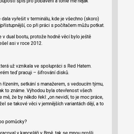
louposti spíš pro pobavení a tohle mě nějak
 dala vyřešit v terminálu, kde je všechno (skoro)
ejpřístupnější, co při práci s počítačem můžu potkat.
v dual bootu, protože hodně věcí bylo ještě
ešel asi v roce 2012.
terá už vznikala ve spolupráci s Red Hatem.
erém teď pracuji – šifrování disků.
 řízením, setkání s manažerem, s vedoucím týmu,
jak to známe. Výhodou byla otevřenost všech
mě, že by někdo řekl: „on nevidí, to je moc práce,
el se takové věci v jemnějších variantách dějí, a to
ebo pomůcky?
acoval v kanceláři v Brně, tak se mnou prošli