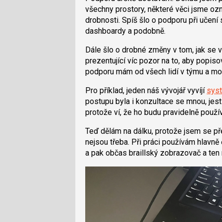
všechny prostory, některé věci jsme ozna
drobnosti. Spíš šlo o podporu při učení
dashboardy a podobně.
Dále šlo o drobné změny v tom, jak se věc
prezentující víc pozor na to, aby popiso
podporu mám od všech lidí v týmu a moc
Pro příklad, jeden náš vývojář vyvíjí
syst
postupu byla i konzultace se mnou, jestl
protože ví, že ho budu pravidelně použív
Teď dělám na dálku, protože jsem se př
nejsou třeba. Při práci používám hlavně
a pak občas braillský zobrazovač a ten