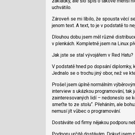
základky, ale šlo spíš o takové menší h
uchvátilo.
Zároveň se mi líbilo, že spousta věcí se
jenom text. A text, to je v podstatě to n
Dlouhou dobu jsem měl různé distribuce 
v plenkách. Kompletně jsem na Linux př
Jak jste se stal vývojářem v Red Hatu?
V podstatě hned po dopsání diplomky, k
Jednalo se o trochu jiný obor, než ve kt
Prošel jsem úplně normálním výběrovým
interview s ukázkou programování, tak 
zainteresovaných lidí – nedoneslo se ke 
smeťte to ze stolu“. Přeháním, ale bohuž
nemusí jít vůbec o programování.
Dostáváte od firmy nějakou podporu n
Podporu určitě dostávám. Dokud jsem pr