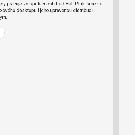
o
erý pracuje ve společnosti Red Hat. Ptali jsme se
ř
uxového desktopu i jeho upravenou distribuci
t
ným.
e
r
e
d
a
k
c
i