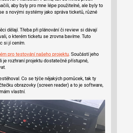
čili, aby byly pro mne lépe použitelné, ale byly to
 se s novými systémy jako správa ticketů, různé
i dělají. Třeba při plánování či review si dávají
vali, o kterém ticketu se zrovna bavíme. Tuto
 si jí cením.
ém pro testování našeho projektu
. Součástí jeho
i je rozhraní projektu dostatečně přístupné,
at.
estěhoval. Co se týče nějakých pomůcek, tak ty
 čtečku obrazovky (screen reader) a to je software,
 mám vlastní.