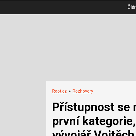
Člá
Root.cz
»
Rozhovory
Přístupnost se
první kategorie
vývojář Vojtěch