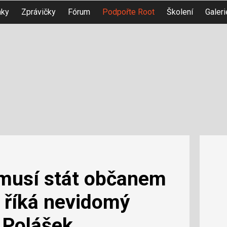
nky
Zprávičky
Fórum
Podpořte Root
Školení
Galeri
 musí stát občanem
, říká nevidomý
 Polášek