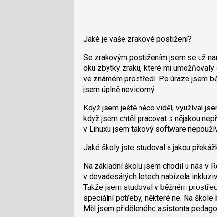
Jaké je vaše zrakové postižení?
Se zrakovým postižením jsem se už naro
oku zbytky zraku, které mi umožňovaly 
ve známém prostředí. Po úraze jsem běh
jsem úplně nevidomý.
Když jsem ještě něco viděl, využíval j
když jsem chtěl pracovat s nějakou nepř
v Linuxu jsem takový software nepoužív
Jaké školy jste studoval a jakou překá
Na základní školu jsem chodil u nás v R
v devadesátých letech nabízela inkluzivn
Takže jsem studoval v běžném prostředí
speciální potřeby, některé ne. Na škole
Měl jsem přiděleného asistenta pedago