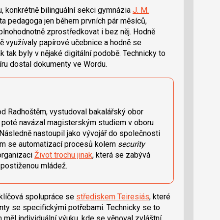
 konkrétně bilinguální sekci gymnázia
J. M.
nta pedagoga jen během prvních pár měsíců,
 plnohodnotně zprostředkovat i bez něj. Hodně
ě využívaly papírové učebnice a hodně se
ak tak byly v nějaké digitální podobě. Technicky to
píru dostal dokumenty ve Wordu.
od Radhoštěm, vystudoval bakalářský obor
a poté navázal magisterským studiem v oboru
Následně nastoupil jako vývojář do společnosti
cím se automatizací procesů kolem
security
organizaci
Život trochu jinak
, která se zabývá
 postiženou mládež.
 klíčová spolupráce se
střediskem Teiresiás
, které
enty se specifickými potřebami. Technicky se to
 měl individuální výuku, kde se věnoval zvláštní