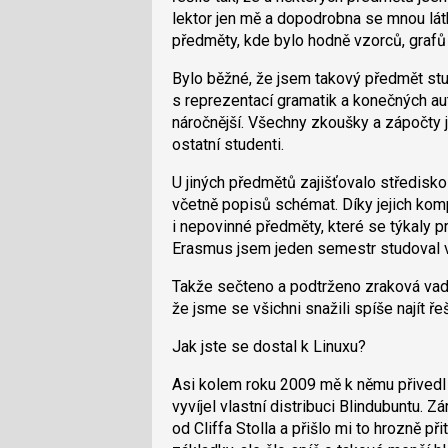
lektor jen mě a dopodrobna se mnou lát
předměty, kde bylo hodně vzorců, grafů 
Bylo běžné, že jsem takový předmět stud
s reprezentací gramatik a konečných a
náročnější. Všechny zkoušky a zápočty 
ostatní studenti.
U jiných předmětů zajišťovalo středisk
včetně popisů schémat. Díky jejich kom
i nepovinné předměty, které se týkaly 
Erasmus jsem jeden semestr studoval 
Takže sečteno a podtrženo zraková vada
že jsme se všichni snažili spíše najít ře
Jak jste se dostal k Linuxu?
Asi kolem roku 2009 mě k němu přivedl
vyvíjel vlastní distribuci Blindubuntu. 
od Cliffa Stolla a přišlo mi to hrozně p