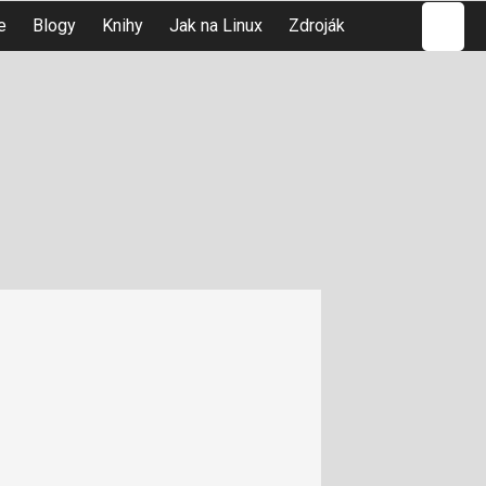
Hledat
e
Blogy
Knihy
Jak na Linux
Zdroják