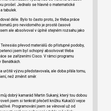
ku prošel. Jednalo se hlavně o matematické
a tabulek.
oval déle. Bylo to často proto, že třeba práce
utomatů pro nevidomého je prostě časově
jsem ale absolvoval v úplně stejném rozsahu jako
o Teiresiás převod materiálů do přístupné podoby,
petenci jsem byl schopný absolvovat třeba
práce se zařízeními Cisco. V rámci programu
v Benátkách.
 určitě výzvu představovala, ale doba přála tomu,
šení, než změnit směr.
 můj dobrý kamarád Martin Sukaný, který tou dobou
Zároveň jsem si tenkrát přečetl knížku Kukaččí vejce
řitažlivé. Programování jsem se věnoval už od