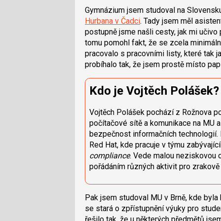
Gymnázium jsem studoval na Slovensku,
Hurbana v Čadci
. Tady jsem měl asiste
postupně jsme našli cesty, jak mi učivo
tomu pomohl fakt, že se zcela minimáln
pracovalo s pracovními listy, které tak j
probíhalo tak, že jsem prostě místo pa
Kdo je Vojtěch Polášek?
Vojtěch Polášek pochází z Rožnova p
počítačové sítě a komunikace na MU 
bezpečnost informačních technologií. 
Red Hat, kde pracuje v týmu zabývají
compliance
. Vede malou neziskovou 
pořádáním různých aktivit pro zrakově
Pak jsem studoval MU v Brně, kde byla
se stará o zpřístupnění výuky pro stud
řešilo tak, že u některých předmětů jsem