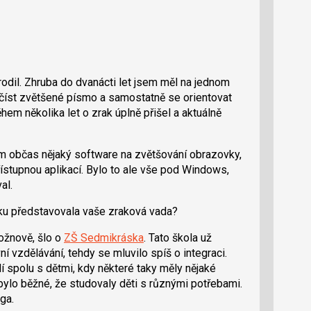
dil. Zhruba do dvanácti let jsem měl na jednom
číst zvětšené písmo a samostatně se orientovat
em několika let o zrak úplně přišel a aktuálně
sem občas nějaký software na zvětšování obrazovky,
ístupnou aplikací. Bylo to ale vše pod Windows,
al.
žku představovala vaše zraková vada?
ožnově, šlo o
ZŠ Sedmikráska
. Tato škola už
í vzdělávání, tehdy se mluvilo spíš o integraci.
 spolu s dětmi, kdy některé taky měly nějaké
 bylo běžné, že studovaly děti s různými potřebami.
ga.