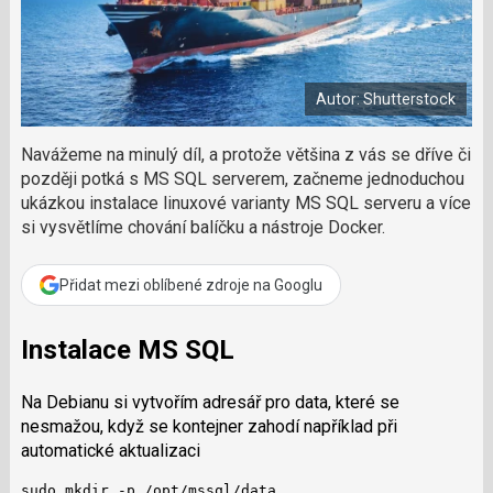
a
a
m
F
s
č
a
í
c
l
t
e
i
á
b
X
Autor: Shutterstock
n
o
o
e
k
k
Navážeme na minulý díl, a protože většina z vás se dříve či
u
?
později potká s MS SQL serverem, začneme jednoduchou
P
ukázkou instalace linuxové varianty MS SQL serveru a více
o
si vysvětlíme chování balíčku a nástroje Docker.
d
p
o
Přidat mezi oblíbené zdroje na Googlu
ř
t
Instalace MS SQL
e
r
e
Na Debianu si vytvořím adresář pro data, které se
d
nesmažou, když se kontejner zahodí například při
a
automatické aktualizaci
k
c
sudo mkdir -p /opt/mssql/data
