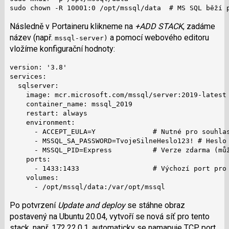
i
sudo chown -R 10001:0 /opt/mssql/data  # MS SQL běží 
Následně v Portaineru klikneme na
+ADD STACK
, zadáme
název (např.
a pomocí webového editoru
mssql-server)
vložíme konfigurační hodnoty:
version: '3.8'

services:

  sqlserver:

    image: mcr.microsoft.com/mssql/server:2019-latest

    container_name: mssql_2019

    restart: always

    environment:

      - ACCEPT_EULA=Y              # Nutné pro souhlas
      - MSSQL_SA_PASSWORD=TvojeSilneHeslo123! # Heslo 
      - MSSQL_PID=Express          # Verze zdarma (můž
    ports:

      - 1433:1433                  # Výchozí port pro 
    volumes:

      - /opt/mssql/data:/var/opt/mssql
Po potvrzení
Update and deploy
se stáhne obraz
postavený na Ubuntu 20.04, vytvoří se nová síť pro tento
stack, např. 172.22.0.1, automaticky se namapuje TCP port