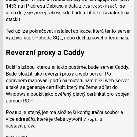
1433 na IP adresu Debianu a data z
se
/var/opt/mssql
uloží do
, kde budou žít bez závislosti na
/opt/mssql/data
stacku.
Teď už lze pokračovat instalací aplikace, která tento server
využívá, např. Pohoda SQL, nebo docházkového terminálu.
Reverzní proxy a Caddy
Další službou, kterou si takto pustíme, bude server Caddy.
Bude sloužit jako reverzní proxy a web server. Po
správném mapování portů na routeru nám běží web server
a také se generuje certifikát, který můžeme sdílet do
Windows a použít jako ověřený platný certifikát pro spojení
pomocí RDP.
Postup je stejný, jen má složitější konfigurační soubor a
více adresářů, které je třeba vytvořit v
a
/opt
nastavit práva:
services:
