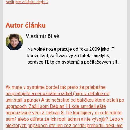
Našli jste v článku chybu?
Autor článku
Vladimír Bílek
Na volné noze pracuje od roku 2009 jako IT
konzultant, softwarový architekt, analytik,
správce IT, telco systémů a počítačových sítí.
Ak mate v systéme bordel tak preto že priebežne
neupratujete a nepoznáte rozdiel (napr v debilne od
uninstall a purge) A tie nečistite od baličkou ktoré ostali po
upgradoch. Zažil som Debian 11 kde smrdeli ešte
nepouživané veci z Debian 8. Tie kontajnery si cele robíte
sam? alebo dúfate že ich robil admin a nie vývojár? Lebo v
niektorých prípadoch ste len cez bordel prehodili deku ale