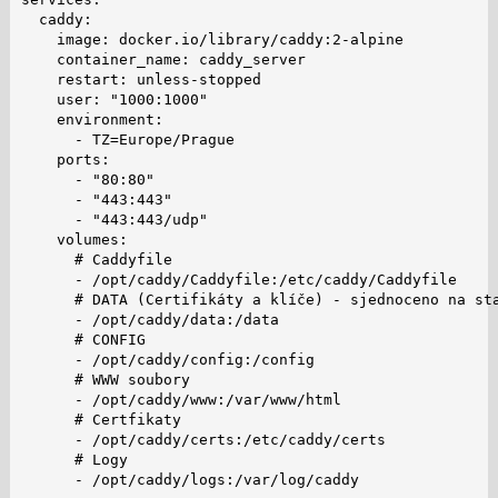
  caddy:

    image: docker.io/library/caddy:2-alpine

    container_name: caddy_server

    restart: unless-stopped

    user: "1000:1000"

    environment:

      - TZ=Europe/Prague

    ports:

      - "80:80"

      - "443:443"

      - "443:443/udp"

    volumes:

      # Caddyfile

      - /opt/caddy/Caddyfile:/etc/caddy/Caddyfile

      # DATA (Certifikáty a klíče) - sjednoceno na sta
      - /opt/caddy/data:/data

      # CONFIG

      - /opt/caddy/config:/config

      # WWW soubory

      - /opt/caddy/www:/var/www/html

      # Certfikaty

      - /opt/caddy/certs:/etc/caddy/certs

      # Logy

      - /opt/caddy/logs:/var/log/caddy