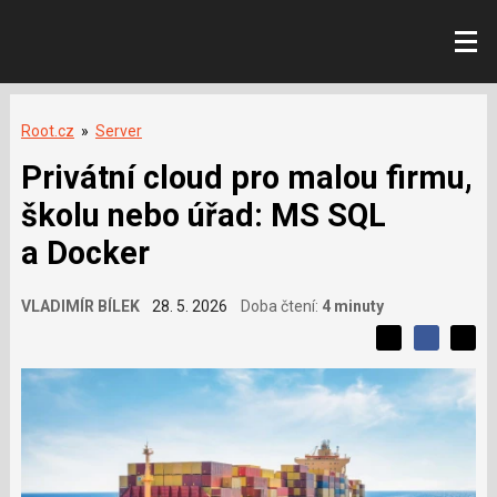
Root.cz
»
Server
Privátní cloud pro malou firmu,
školu nebo úřad: MS SQL
a Docker
VLADIMÍR BÍLEK
28. 5. 2026
Doba čtení:
4 minuty
L
S
S
í
S
d
d
d
b
í
í
í
í
l
l
e
s
e
l
j
j
e
t
e
t
v
e
e
t
n
á
n