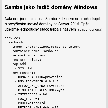
Samba jako řadič domény Windows
Nakonec jsem si nechal Sambu, kde jsem se trochu trápil
s povýšením úrovně domény na Server 2016. Opět
uděláme jednoduchý stack třeba s názvem
:
samba-domena
services:

  samba-dc:

    image: instantlinux/samba-dc:latest

    container_name: samba-dc

    network_mode: host

    restart: always

    cap_add:

     - SYS_TIME

    environment:

     - DOMAIN_ACTION=provision

     - DNS_FORWARDER=8.8.8.8

     - ALLOW_DNS_UPDATES=secure

     - BIND_INTERFACES_ONLY=yes

     - INTERFACES=eth0

     - LOG_LEVEL=1

     - MODEL=standard

     - NETBIOS_NAME=debian01
