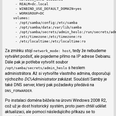
     - REALM=dc.local

     - WINBIND_USE_DEFAULT_DOMAIN=yes

     - WORKGROUP=DC

    volumes:

     - /opt/samba/config:/etc/samba

     - /opt/samba/data:/var/lib/samba

     - /opt/samba/secrets/admin_heslo:/run/secrets/adm
     - /etc/timezone:/etc/timezone:ro

     - /etc/localtime:/etc/localtime:ro
Za zmínku stojí
, tedy že nebudeme
network_mode: host
vytvářet podsíť, ale pojedeme přímo na IP adrese Debianu.
Dále pak je potřeba vytvořit soubor
s heslem
/opt/samba/secrets/admin_heslo
administrátora. Až si vytvoříte vlastního admina, doporučuji
výchozího
DC\Administrator
zakázat. Součástí Samby je
také DNS server, který pak požadavky předává na
.
DNS_FORWARDER
Po instalaci doména běžela na úrovni Windows 2008 R2,
což už je dost historický systém, proto jsem chtěl udělat
aktualizaci, ale pomocí následujícího příkazu se to