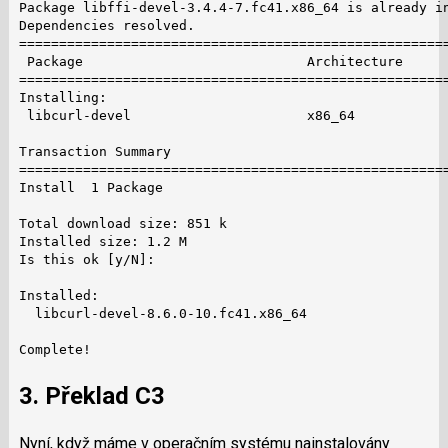
Package libffi-devel-3.4.4-7.fc41.x86_64 is already in
Dependencies resolved.

======================================================
 Package                            Architecture      
======================================================
Installing:

 libcurl-devel                      x86_64            
Transaction Summary

======================================================
Install  1 Package

Total download size: 851 k

Installed size: 1.2 M

Is this ok [y/N]:

Installed:

  libcurl-devel-8.6.0-10.fc41.x86_64

Complete!
3. Překlad C3
Nyní, když máme v operačním systému nainstalovány