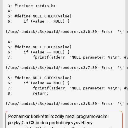
 3: #include <stdio.h>

 4:

 5: #define NULL_CHECK(value)                         
 6:     if (value == NULL) {                          
                                                      
(/tmp/ramdisk/c3c/build/renderer.c3:6:80) Error: '\' m
 4:

 5: #define NULL_CHECK(value)                         
 6:     if (value == NULL) {                          
 7:         fprintf(stderr, "NULL parameter: %s\n", #v
                                                      
(/tmp/ramdisk/c3c/build/renderer.c3:7:80) Error: '\' m
 5: #define NULL_CHECK(value)                         
 6:     if (value == NULL) {                          
 7:         fprintf(stderr, "NULL parameter: %s\n", #v
 8:         return;                                   
                                                      
(/tmp/ramdisk/c3c/build/renderer.c3:8:80) Error: '\' 
Poznámka: konkrétní rozdíly mezi programovacími
jazyky C a C3 budou podrobněji vysvětleny