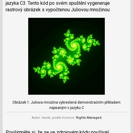
jazyka C3. Tento kód po svém spuštění vygeneruje
rastrový obrázek s vypočtenou Juliovou množinou:
Obrázek 1: Juliova množina vykreslená demonstračním příkladem
napsaným v jazyku C
Autor: tisnik, podle licence:
Rights Managed
Povšimněte si, že se ve zdrojovém kódu používají