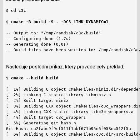
$ 
cd c3c
$ 
cmake -B build -S . -DC3_LINK_DYNAMIC=1
-- Output to: "/tmp/ramdisk/c3c/build"

-- Configuring done (1.7s)

-- Generating done (0.0s)

-- Build files have been written to: /tmp/ramdisk/c3c/
Následuje poslední příkaz, který provede celý překlad:
$ 
cmake --build build
[  1%] Building C object CMakeFiles/miniz.dir/dependen
[  2%] Linking C static library libminiz.a

[  2%] Built target miniz

[  3%] Building CXX object CMakeFiles/c3c_wrappers.dir
[  4%] Linking CXX static library libc3c_wrappers.a

[  4%] Built target c3c_wrappers

[  5%] Generating git_hash.h

Git Hash: ca2fabc9f9cf511f1abf671b95e6f058ec512f5a

[  6%] Building C object CMakeFiles/c3c.dir/src/build/
...
