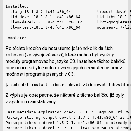
Installed:

  clang-18.1.8-2.fc41.x86_64           libedit-devel-3
  lld-devel-18.1.8-1.fc41.x86_64       lld-libs-18.1.8
  llvm-devel-18.1.8-4.fc41.x86_64      llvm-googletest
  llvm-test-18.1.8-4.fc41.x86_64       ncurses-c++-lib
Complete!
Po těchto krocích doinstalujeme ještě několik dalších
knihoven (ve vývojové verzi), které mohou být využity
moduly programovacího jazyka C3. Instalace těchto balíčků
sice není nezbytně nutná, ovšem jejich neexistence omezí
možnosti programů psaných v C3:
$ 
sudo dnf install libcurl-devel zlib-devel libzstd-d
Z výpisu je opět patrné, že některé z těchto balíčků již byly
v systému nainstalovány:
Last metadata expiration check: 0:15:55 ago on Fri 29 
Package zlib-ng-compat-devel-2.1.7-2.fc41.x86_64 is al
Package libzstd-devel-1.5.7-1.fc41.x86_64 is already i
Package libxml2-devel-2.12.10-1.fc41.x86_64 is already