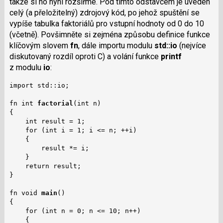
takže si ho nyní rozšiřme. Pod tímto odstavcem je uveden
celý (a přeložitelný) zdrojový kód, po jehož spuštění se
vypíše tabulka faktoriálů pro vstupní hodnoty od 0 do 10
(včetně). Povšimněte si zejména způsobu definice funkce
klíčovým slovem
fn
, dále importu modulu
std::io
(nejvíce
diskutovaný rozdíl oproti C) a volání funkce
printf
z modulu
io
:
import std::io;

fn int 
factorial
(int n)

{

    int result = 1;

    for (int i = 1; i <= n; ++i)

    {

        result *= i;

    }

    return result;

}

fn void 
main
()

{

    for (int n = 0; n <= 10; n++)

    {
