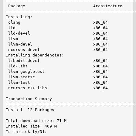
======================================================
 Package                            Architecture      
======================================================
Installing:

 clang                              x86_64            
 lld                                x86_64            
 lld-devel                          x86_64            
 llvm                               x86_64            
 llvm-devel                         x86_64            
 ncurses-devel                      x86_64            
Installing dependencies:

 libedit-devel                      x86_64            
 lld-libs                           x86_64            
 llvm-googletest                    x86_64            
 llvm-static                        x86_64            
 llvm-test                          x86_64            
 ncurses-c++-libs                   x86_64            
Transaction Summary

======================================================
Install  12 Packages

Total download size: 71 M

Installed size: 409 M

Is this ok [y/N]:
