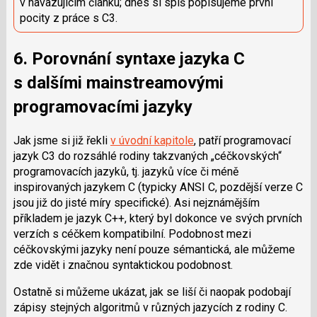
v navazujícím článku; dnes si spíš popisujeme první
pocity z práce s C3.
6. Porovnání syntaxe jazyka C
s dalšími mainstreamovými
programovacími jazyky
Jak jsme si již řekli
v úvodní kapitole
, patří programovací
jazyk C3 do rozsáhlé rodiny takzvaných „céčkovských“
programovacích jazyků, tj. jazyků více či méně
inspirovaných jazykem C (typicky ANSI C, pozdější verze C
jsou již do jisté míry specifické). Asi nejznámějším
příkladem je jazyk C++, který byl dokonce ve svých prvních
verzích s céčkem kompatibilní. Podobnost mezi
céčkovskými jazyky není pouze sémantická, ale můžeme
zde vidět i značnou syntaktickou podobnost.
Ostatně si můžeme ukázat, jak se liší či naopak podobají
zápisy stejných algoritmů v různých jazycích z rodiny C.