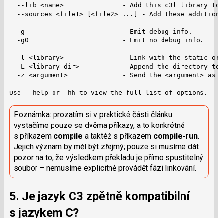
  --lib <name>               - Add this c3l library to
  --sources <file1> [<file2> ...] - Add these addition
  -g                         - Emit debug info.

  -g0                        - Emit no debug info.

  -l <library>               - Link with the static or
  -L <library dir>           - Append the directory to
  -z <argument>              - Send the <argument> as 
Use --help or -hh to view the full list of options.
Poznámka: prozatím si v praktické části článku
vystačíme pouze se dvěma příkazy, a to konkrétně
s příkazem
compile
a taktéž s příkazem
compile-run
.
Jejich význam by měl být zřejmý; pouze si musíme dát
pozor na to, že výsledkem překladu je přímo spustitelný
soubor – nemusíme explicitně provádět fázi linkování.
5. Je jazyk C3 zpětně kompatibilní
s jazykem C?