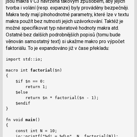
jsou makra v C3 navržena takovým způsobem, aby jejich
tvorba i volání (resp. expanze) byly prováděny bezpečněji.
Makra tedy mají plnohodnotné parametry, které lze v textu
makra použít bez nutnosti jejich uzávorkování. Taktéž je
možné specifikovat typ návratové hodnoty makra atd.
Ostatně bez dalších podrobnějších popisů (tomu bude
věnován samostatný text) si ukažme makro pro výpočet
faktoriálu. To je expandováno již v čase překladu:
import std::io;

macro int 
factorial
($n)

{

    $if $n == 0:

        return 1;

    $else

        return $n * factorial($n - 1);

    $endif

}

fn void 
main
()

{

    const int N = 10;

    io::printf("%d! = %d\n", N, factorial(N));
