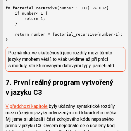
fn 
factorial_recursive
(number : u32) -> u32{

    if number<=1 {

        return 1;

    }

    return number * factorial_recursive(number-1);

}
Poznámka: ve skutečnosti jsou rozdíly mezi těmito
jazyky mnohem větší, to však uvidíme až při práci
s moduly, strukturovanými datovými typy, pamětí atd.
7. První reálný program vytvořený
v jazyku C3
V předchozí kapitole
byly ukázány syntaktické rozdíly
mezi různými jazyky odvozenými od klasického céčka.
Mj. jsme si ukázali i část zdrojového kódu napsaného
přímo v jazyku C3. Ovšem nejednalo se o ucelený kód,