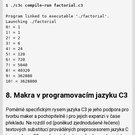
$ 
./c3c compile-run factorial.c3
Program linked to executable './factorial'.

Launching ./factorial

0! = 1

1! = 1

2! = 2

3! = 6

4! = 24

5! = 120

6! = 720

7! = 5040

8! = 40320

9! = 362880

10! = 3628800
8. Makra v programovacím jazyku C3
Poměrně specifickým rysem jazyka C3 je jeho podpora pro
tvorbu maker a pochopitelně i pro jejich expanzi v čase
překladu. Na rozdíl od (poněkud zjednodušeně řečeno)
textových substitucí prováděných preprocesorem jazyka C