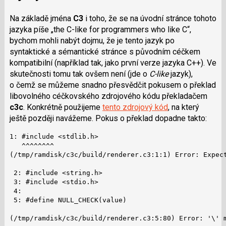
Na základě jména
C3
i toho, že se na úvodní stránce tohoto
jazyka píše „the C-like for programmers who like C“,
bychom mohli nabýt dojmu, že je tento jazyk po
syntaktické a sémantické stránce s původním céčkem
kompatibilní (například tak, jako první verze jazyka C++). Ve
skutečnosti tomu tak ovšem není (jde o
C-like
jazyk),
o čemž se můžeme snadno přesvědčit pokusem o překlad
libovolného céčkovského zdrojového kódu překladačem
c3c
. Konkrétně použijeme
tento zdrojový kód
, na který
ještě později navážeme. Pokus o překlad dopadne takto:
1: #include <stdlib.h>

   ^^^^^^^^

(/tmp/ramdisk/c3c/build/renderer.c3:1:1) Error: Expect
 2: #include <string.h>

 3: #include <stdio.h>

 4:

 5: #define NULL_CHECK(value)                         
                                                      
(/tmp/ramdisk/c3c/build/renderer.c3:5:80) Error: '\' m