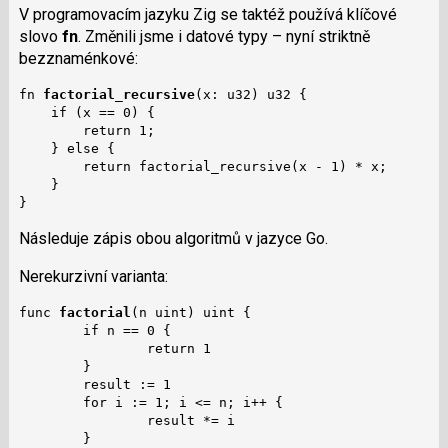
V programovacím jazyku Zig se taktéž používá klíčové
slovo
fn
. Změnili jsme i datové typy – nyní striktně
bezznaménkové:
fn 
factorial_recursive
(x: u32) u32 {

    if (x == 0) {

        return 1;

    } else {

        return factorial_recursive(x - 1) * x;

    }

}
Následuje zápis obou algoritmů v jazyce Go.
Nerekurzivní varianta:
func 
factorial
(n uint) uint {

        if n == 0 {

                return 1

        }

        result := 1

        for i := 1; i <= n; i++ {

                result *= i

        }
