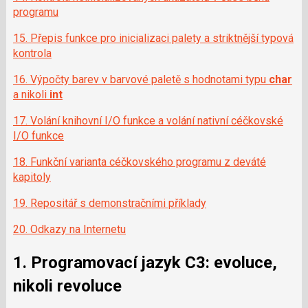
programu
15. Přepis funkce pro inicializaci palety a striktnější typová
kontrola
16. Výpočty barev v barvové paletě s hodnotami typu
char
a nikoli
int
17. Volání knihovní I/O funkce a volání nativní céčkovské
I/O funkce
18. Funkční varianta céčkovského programu z deváté
kapitoly
19. Repositář s demonstračními příklady
20. Odkazy na Internetu
1. Programovací jazyk C3: evoluce,
nikoli revoluce