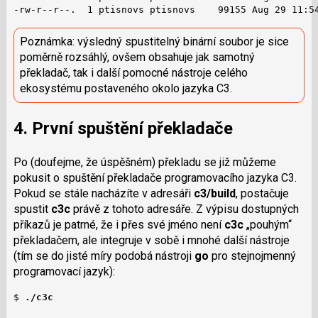
-rw-r--r--.  1 ptisnovs ptisnovs    99155 Aug 29 11:5
Poznámka: výsledný spustitelný binární soubor je sice
poměrně rozsáhlý, ovšem obsahuje jak samotný
překladač, tak i další pomocné nástroje celého
ekosystému postaveného okolo jazyka C3.
4. První spuštění překladače
Po (doufejme, že úspěšném) překladu se již můžeme
pokusit o spuštění překladače programovacího jazyka C3.
Pokud se stále nacházíte v adresáři
c3/build
, postačuje
spustit
c3c
právě z tohoto adresáře. Z výpisu dostupných
příkazů je patrné, že i přes své jméno není
c3c
„pouhým“
překladačem, ale integruje v sobě i mnohé další nástroje
(tím se do jisté míry podobá nástroji
go
pro stejnojmenný
programovací jazyk):
$ 
./c3c