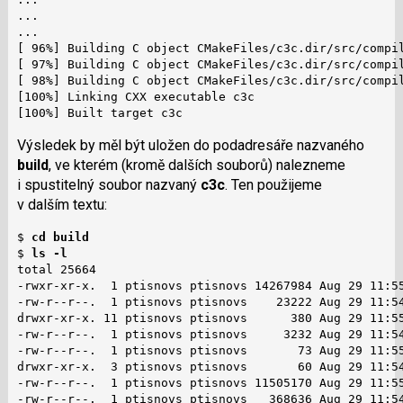
...

...

[ 96%] Building C object CMakeFiles/c3c.dir/src/compil
[ 97%] Building C object CMakeFiles/c3c.dir/src/compil
[ 98%] Building C object CMakeFiles/c3c.dir/src/compil
[100%] Linking CXX executable c3c

[100%] Built target c3c
Výsledek by měl být uložen do podadresáře nazvaného
build
, ve kterém (kromě dalších souborů) nalezneme
i spustitelný soubor nazvaný
c3c
. Ten použijeme
v dalším textu:
$ 
cd build
$ 
ls -l
total 25664

-rwxr-xr-x.  1 ptisnovs ptisnovs 14267984 Aug 29 11:55
-rw-r--r--.  1 ptisnovs ptisnovs    23222 Aug 29 11:54
drwxr-xr-x. 11 ptisnovs ptisnovs      380 Aug 29 11:55
-rw-r--r--.  1 ptisnovs ptisnovs     3232 Aug 29 11:54
-rw-r--r--.  1 ptisnovs ptisnovs       73 Aug 29 11:55
drwxr-xr-x.  3 ptisnovs ptisnovs       60 Aug 29 11:54
-rw-r--r--.  1 ptisnovs ptisnovs 11505170 Aug 29 11:55
-rw-r--r--.  1 ptisnovs ptisnovs   368636 Aug 29 11:54