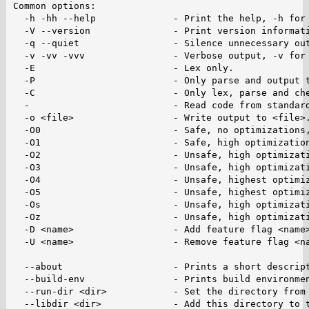
Common options:

  -h -hh --help              - Print the help, -h for 
  -V --version               - Print version informati
  -q --quiet                 - Silence unnecessary out
  -v -vv -vvv                - Verbose output, -v for 
  -E                         - Lex only.

  -P                         - Only parse and output t
  -C                         - Only lex, parse and che
  -                          - Read code from standard
  -o <file>                  - Write output to <file>.
  -O0                        - Safe, no optimizations,
  -O1                        - Safe, high optimization
  -O2                        - Unsafe, high optimizati
  -O3                        - Unsafe, high optimizati
  -O4                        - Unsafe, highest optimiz
  -O5                        - Unsafe, highest optimiz
  -Os                        - Unsafe, high optimizati
  -Oz                        - Unsafe, high optimizati
  -D <name>                  - Add feature flag <name>
  -U <name>                  - Remove feature flag <na
  --about                    - Prints a short descript
  --build-env                - Prints build environmen
  --run-dir <dir>            - Set the directory from 
  --libdir <dir>             - Add this directory to t