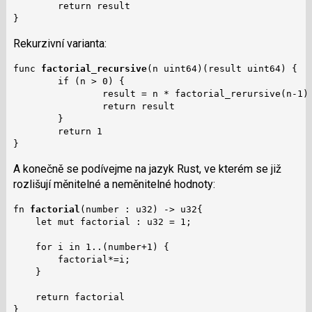
        return result

}
Rekurzivní varianta:
func 
factorial_recursive
(n uint64)(result uint64) {

        if (n > 0) {

                result = n * factorial_rerursive(n-1)

                return result

        }

        return 1

}
A konečně se podívejme na jazyk Rust, ve kterém se již
rozlišují měnitelné a neměnitelné hodnoty:
fn 
factorial
(number : u32) -> u32{

    let mut factorial : u32 = 1;

    for i in 1..(number+1) {

        factorial*=i;

    }

    return factorial

}