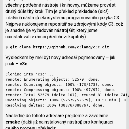
všechny potřebné nástroje i knihovny, můžeme provést
druhý důležitý krok. Tím je překlad překladače (sic!)
i dalších nástrojů ekosystému programovacího jazyka C3.
Nejprve naklonujeme repositář se zdrojovými kódy C3, což
je snadné (je vyžadován nástroj Git, který jsme
nainstalovali v rámci předchozí kapitoly):
$ 
git clone https://github.com/c3lang/c3c.git
Výsledkem by měl být nový adresář pojmenovaný – jak
jinak –
c3c
:
Cloning into 'c3c'...

remote: Enumerating objects: 52579, done.

remote: Counting objects: 100% (173/173), done.

remote: Compressing objects: 100% (97/97), done.

remote: Total 52579 (delta 107), reused 81 (delta 74),
Receiving objects: 100% (52579/52579), 18.51 MiB | 10.
Resolving deltas: 100% (38876/38876), done.
Následně do tohoto adresáře přejdeme a zavoláme
cmake
(další již nainstalovaný nástroj) pro konfiguraci
celého procesu překladu: