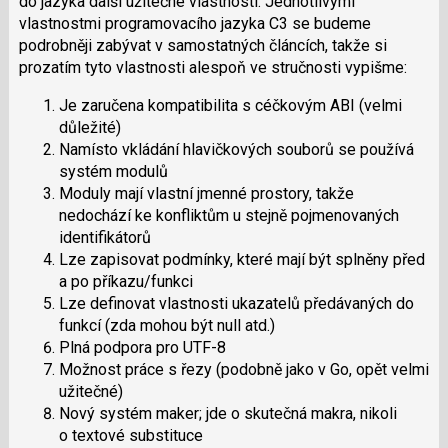
do jazyka další užitečné vlastnosti. Jednotlivými
vlastnostmi programovacího jazyka C3 se budeme
podrobněji zabývat v samostatných článcích, takže si
prozatím tyto vlastnosti alespoň ve stručnosti vypišme:
Je zaručena kompatibilita s céčkovým ABI (velmi
důležité)
Namísto vkládání hlavičkových souborů se používá
systém modulů
Moduly mají vlastní jmenné prostory, takže
nedochází ke konfliktům u stejně pojmenovaných
identifikátorů
Lze zapisovat podmínky, které mají být splněny před
a po příkazu/funkci
Lze definovat vlastnosti ukazatelů předávaných do
funkcí (zda mohou být null atd.)
Plná podpora pro UTF-8
Možnost práce s řezy (podobně jako v Go, opět velmi
užitečné)
Nový systém maker; jde o skutečná makra, nikoli
o textové substituce