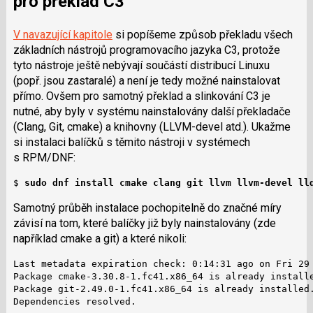
pro překlad C3
V navazující kapitole
si popíšeme způsob překladu všech
základních nástrojů programovacího jazyka C3, protože
tyto nástroje ještě nebývají součástí distribucí Linuxu
(popř. jsou zastaralé) a není je tedy možné nainstalovat
přímo. Ovšem pro samotný překlad a slinkování C3 je
nutné, aby byly v systému nainstalovány další překladače
(Clang, Git, cmake) a knihovny (LLVM-devel atd.). Ukažme
si instalaci balíčků s těmito nástroji v systémech
s RPM/DNF:
$ 
sudo dnf install cmake clang git llvm llvm-devel ll
Samotný průběh instalace pochopitelně do značné míry
závisí na tom, které balíčky již byly nainstalovány (zde
například cmake a git) a které nikoli:
Last metadata expiration check: 0:14:31 ago on Fri 29 
Package cmake-3.30.8-1.fc41.x86_64 is already installe
Package git-2.49.0-1.fc41.x86_64 is already installed.
Dependencies resolved.
