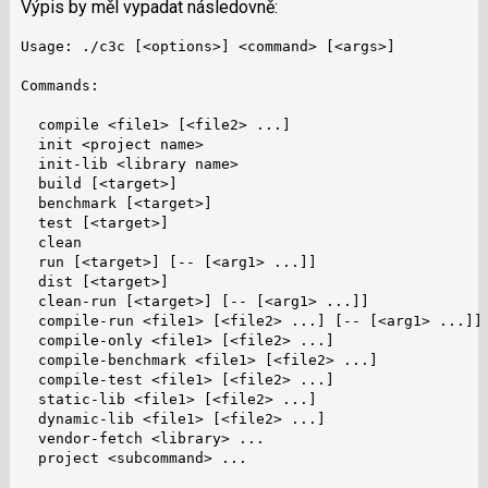
Výpis by měl vypadat následovně:
Usage: ./c3c [<options>] <command> [<args>]

Commands:

  compile <file1> [<file2> ...]                       
  init <project name>                                 
  init-lib <library name>                             
  build [<target>]                                    
  benchmark [<target>]                                
  test [<target>]                                     
  clean                                               
  run [<target>] [-- [<arg1> ...]]                    
  dist [<target>]                                     
  clean-run [<target>] [-- [<arg1> ...]]              
  compile-run <file1> [<file2> ...] [-- [<arg1> ...]] 
  compile-only <file1> [<file2> ...]                  
  compile-benchmark <file1> [<file2> ...]             
  compile-test <file1> [<file2> ...]                  
  static-lib <file1> [<file2> ...]                    
  dynamic-lib <file1> [<file2> ...]                   
  vendor-fetch <library> ...                          
  project <subcommand> ...                            