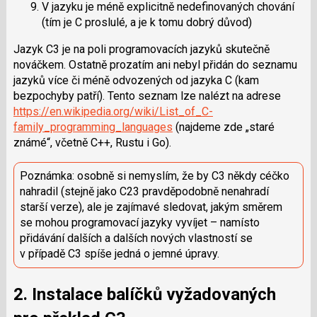
V jazyku je méně explicitně nedefinovaných chování
(tím je C proslulé, a je k tomu dobrý důvod)
Jazyk C3 je na poli programovacích jazyků skutečně
nováčkem. Ostatně prozatím ani nebyl přidán do seznamu
jazyků více či méně odvozených od jazyka C (kam
bezpochyby patří). Tento seznam lze nalézt na adrese
https://en.wikipedia.org/wi­ki/List_of_C-
family_programming_languages
(najdeme zde „staré
známé“, včetně C++, Rustu i Go).
Poznámka: osobně si nemyslím, že by C3 někdy céčko
nahradil (stejně jako C23 pravděpodobně nenahradí
starší verze), ale je zajímavé sledovat, jakým směrem
se mohou programovací jazyky vyvíjet – namísto
přidávání dalších a dalších nových vlastností se
v případě C3 spíše jedná o jemné úpravy.
2. Instalace balíčků vyžadovaných