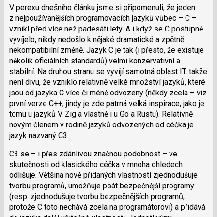
V perexu dnešního článku jsme si připomenuli, že jeden
z nejpoužívanějších programovacích jazyků vůbec – C –
vznikl před více než padesáti lety. A i když se C postupně
vyvíjelo, nikdy nedošlo k nějaké dramatické a zpětně
nekompatibilní změně. Jazyk C je tak (i přesto, že existuje
několik oficiálních standardů) velmi konzervativní a
stabilní. Na druhou stranu se vyvíjí samotná oblast IT, takže
není divu, že vzniklo relativně velké množství jazyků, které
jsou od jazyka C více či méně odvozeny (někdy zcela – viz
první verze C++, jindy je zde patrná velká inspirace, jako je
tomu u jazyků V, Zig a vlastně i u Go a Rustu). Relativně
novým členem v rodině jazyků odvozených od céčka je
jazyk nazvaný C3.
C3 se – i přes zdánlivou značnou podobnost – ve
skutečnosti od klasického céčka v mnoha ohledech
odlišuje. Většina nově přidaných vlastností zjednodušuje
tvorbu programů, umožňuje psát bezpečnější programy
(resp. zjednodušuje tvorbu bezpečnějších programů,
protože C toto nechává zcela na programátorovi) a přidává