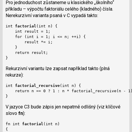
Pro jednoduchost zůstaneme u klasického „školního“
příkladu – výpočtu faktoriálu celého (kladného) čísla.
Nerekurzivní varianta psaná v C vypadá takto:
int 
factorial
(int n) {

    int result = 1;

    for (int i = 1; i <= n; ++i) {

        result *= i;

    }

    return result;

}
Rekurzivní variantu lze zapsat například takto (plná
rekurze):
int 
factorial_recursive
(int n) {

    return n == 0 ? 1 : n * factorial_recursive(n - 1)
}
V jazyce C3 bude zápis jen nepatrně odlišný (viz klíčové
slovo
fn
):
fn int 
factorial
(int n)

{
