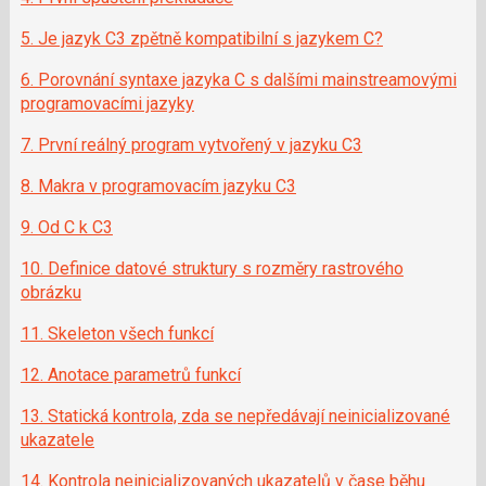
5. Je jazyk C3 zpětně kompatibilní s jazykem C?
6. Porovnání syntaxe jazyka C s dalšími mainstreamovými
programovacími jazyky
7. První reálný program vytvořený v jazyku C3
8. Makra v programovacím jazyku C3
9. Od C k C3
10. Definice datové struktury s rozměry rastrového
obrázku
11. Skeleton všech funkcí
12. Anotace parametrů funkcí
13. Statická kontrola, zda se nepředávají neinicializované
ukazatele
14. Kontrola neinicializovaných ukazatelů v čase běhu