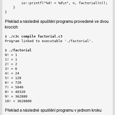
        io::printf("%d! = %d\n", n, factorial(n));

    }

}
Překlad a následně spuštění programu provedené ve dvou
krocích:
$ 
./c3c compile factorial.c3
Program linked to executable './factorial'.

$ 
./factorial
0! = 1

1! = 1

2! = 2

3! = 6

4! = 24

5! = 120

6! = 720

7! = 5040

8! = 40320

9! = 362880

10! = 3628800
Překlad a následné spuštění programu v jednom kroku: