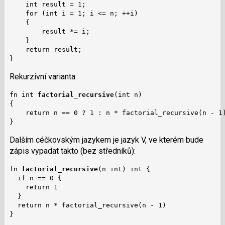
    int result = 1;

    for (int i = 1; i <= n; ++i)

    {

        result *= i;

    }

    return result;

}
Rekurzivní varianta:
fn int 
factorial_recursive
(int n)

{

    return n == 0 ? 1 : n * factorial_recursive(n - 1)
}
Dalším céčkovským jazykem je jazyk V, ve kterém bude
zápis vypadat takto (bez středníků):
fn 
factorial_recursive
(n int) int {

  if n == 0 {

    return 1

  }

  return n * factorial_recursive(n - 1)

}