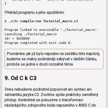
}
Překlad programu s jeho spuštěním:
$ 
./c3c compile-run factorial_macro.c3
Program linked to executable './factorial_macro'.

Launching ./factorial_macro

10! = 3628800

Program completed with exit code 0.
Poznámka: jak již bylo napsáno na začátku této kapitoly,
budeme se makry podrobněji zabývat v dalším článku,
protože se jedná o dosti rozsáhlé téma.
9. Od C k C3
Dnes nebudeme podrobně popisovat ani syntaxi ani
sémantiku jazyka C3. Zvolíme spíše prakticky zaměřený
přístup. Konkrétně se pokusíme o transformaci
následujícího zdrojového kódu napsaného v ANSI C do