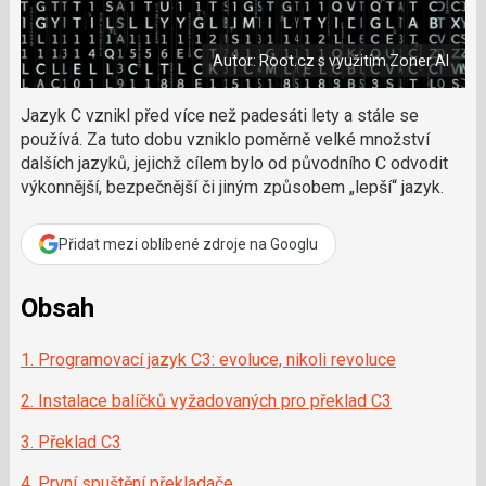
a
í
c
l
t
e
i
á
b
X
Autor: Root.cz s využitím Zoner AI
n
o
o
e
k
k
Jazyk C vznikl před více než padesáti lety a stále se
u
?
používá. Za tuto dobu vzniklo poměrně velké množství
P
dalších jazyků, jejichž cílem bylo od původního C odvodit
o
výkonnější, bezpečnější či jiným způsobem „lepší“ jazyk.
d
p
o
Přidat mezi oblíbené zdroje na Googlu
ř
t
Obsah
e
r
e
1. Programovací jazyk C3: evoluce, nikoli revoluce
d
a
2. Instalace balíčků vyžadovaných pro překlad C3
k
c
3. Překlad C3
i
4. První spuštění překladače