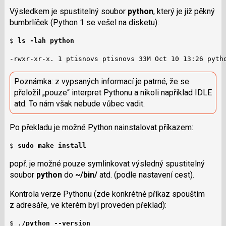
Výsledkem je spustitelný soubor
python
, který je již pěkný
bumbrlíček (Python 1 se vešel na disketu):
$ 
ls -lah python 
-rwxr-xr-x. 1 ptisnovs ptisnovs 33M Oct 10 13:26 pyth
Poznámka: z vypsaných informací je patrné, že se
přeložil „pouze“ interpret Pythonu a nikoli například IDLE
atd. To nám však nebude vůbec vadit.
Po překladu je možné Python nainstalovat příkazem:
$ 
sudo make install
popř. je možné pouze symlinkovat výsledný spustitelný
soubor
python
do
~/bin/
atd. (podle nastavení cest).
Kontrola verze Pythonu (zde konkrétně příkaz spouštím
z adresáře, ve kterém byl proveden překlad):
$ 
./python --version