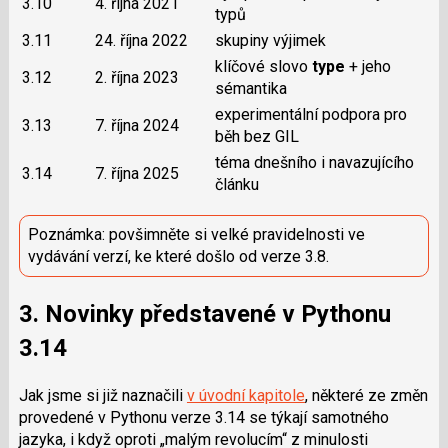
3.10
4. října 2021
typů
3.11
24. října 2022
skupiny výjimek
klíčové slovo
type
+ jeho
3.12
2. října 2023
sémantika
experimentální podpora pro
3.13
7. října 2024
běh bez GIL
téma dnešního i navazujícího
3.14
7. října 2025
článku
Poznámka: povšimněte si velké pravidelnosti ve
vydávání verzí, ke které došlo od verze 3.8.
3. Novinky představené v Pythonu
3.14
Jak jsme si již naznačili
v úvodní kapitole
, některé ze změn
provedené v Pythonu verze 3.14 se týkají samotného
jazyka, i když oproti „malým revolucím“ z minulosti