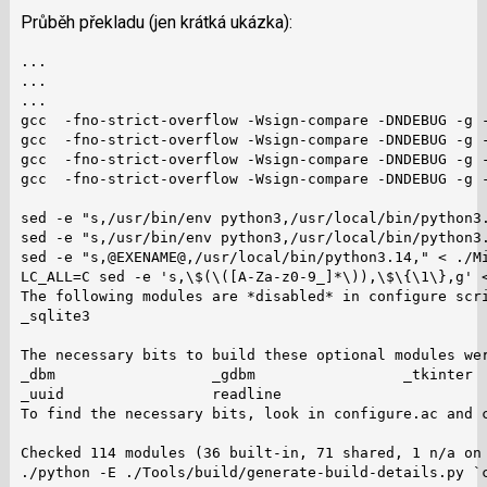
Průběh překladu (jen krátká ukázka):
...

...

...

gcc  -fno-strict-overflow -Wsign-compare -DNDEBUG -g 
gcc  -fno-strict-overflow -Wsign-compare -DNDEBUG -g 
gcc  -fno-strict-overflow -Wsign-compare -DNDEBUG -g 
gcc  -fno-strict-overflow -Wsign-compare -DNDEBUG -g 
sed -e "s,/usr/bin/env python3,/usr/local/bin/python3.
sed -e "s,/usr/bin/env python3,/usr/local/bin/python3.
sed -e "s,@EXENAME@,/usr/local/bin/python3.14," < ./Mi
LC_ALL=C sed -e 's,\$(\([A-Za-z0-9_]*\)),\$\{\1\},g' <
The following modules are *disabled* in configure scri
_sqlite3

The necessary bits to build these optional modules wer
_dbm                  _gdbm                 _tkinter

_uuid                 readline

To find the necessary bits, look in configure.ac and c
Checked 114 modules (36 built-in, 71 shared, 1 n/a on 
./python -E ./Tools/build/generate-build-details.py `