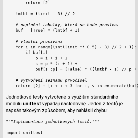
        return [2]

    lmtbf = (limit - 3) // 2

# naplnění tabulky, která se bude prosívat
    buf = [True] * (lmtbf + 1)

# vlastní prosívání
    for i in range((int(limit ** 0.5) - 3) // 2 + 1):

        if buf[i]:

            p = i + i + 3

            s = p * (i + 1) + i

            buf[s::p] = [False] * ((lmtbf - s) // p + 
# vytvoření seznamu prvočísel
    return [2] + [i + i + 3 for i, v in enumerate(buf
Jednotkové testy vytvořené s využitím standardního
modulu
unittest
vypadají následovně. Jeden z testů je
napsán takovým způsobem, aby nahlásil chybu:
"""Implementace jednotkových testů."""
import unittest
