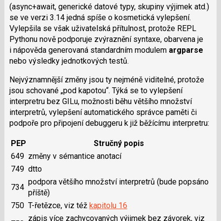
(async+await, generické datové typy, skupiny výjimek atd.)
se ve verzi 3.14 jedná spíše o kosmetická vylepšení.
Vylepšila se však uživatelská přítulnost, protože REPL
Pythonu nově podporuje zvýraznění syntaxe, obarvena je
i nápověda generovaná standardním modulem
argparse
nebo výsledky jednotkových testů.
Nejvýznamnější změny jsou ty nejméně viditelné, protože
jsou schované „pod kapotou“. Týká se to vylepšení
interpretru bez GILu, možnosti běhu většího množství
interpretrů, vylepšení automatického správce paměti či
podpoře pro připojení debuggeru k již běžícímu interpretru:
PEP
Stručný popis
649
změny v sémantice anotací
749
dtto
podpora většího množství interpretrů (bude popsáno
734
příště)
750
T-řetězce, viz též
kapitolu 16
zápis více zachycovaných výjimek bez závorek, viz