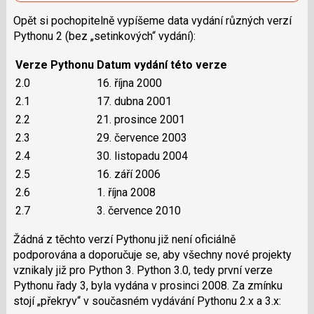
Opět si pochopitelně vypíšeme data vydání různých verzí
Pythonu 2 (bez „setinkových“ vydání):
Verze Pythonu
Datum vydání této verze
2.0
16. října 2000
2.1
17. dubna 2001
2.2
21. prosince 2001
2.3
29. července 2003
2.4
30. listopadu 2004
2.5
16. září 2006
2.6
1. října 2008
2.7
3. července 2010
Žádná z těchto verzí Pythonu již není oficiálně
podporována a doporučuje se, aby všechny nové projekty
vznikaly již pro Python 3. Python 3.0, tedy první verze
Pythonu řady 3, byla vydána v prosinci 2008. Za zmínku
stojí „překryv“ v současném vydávání Pythonu 2.x a 3.x: