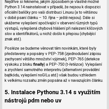
Nejdříve si řekneme, jakým způsobem je vlastně možné
Python 3.14 nainstalovat v případě, že nejsou k dispozici
oficiální balíčky pro vaši distribuci Linuxu (a to většinou
v době psaní článku – 10. října – ještě nejsou). Dále si
ukážeme vylepšení spočívající v obarvení různých typů
výstupů, vylepšená chybová hlášení při nalezení klíčových
slov a identifikátorů, u nichž došlo k přepisu (chybějící
znak atd.).
Posléze se budeme věnovat těm novinkám, které byly
představeny a popsány v PEP-758 (zjednodušení zápisu
zachycení většího množství výjimek), PEP-765 (detekce
výskoku z bloku
finally
) a PEP-750 (t-řetězce). Vylepšení
a zrychlení samotného interpretru (alternativní provádění
bajtkódu, vylepšení noGILu atd.) však budou vzhledem
k velkému rozsahu změn popsána až v navazujícím článku.
5. Instalace Pythonu 3.14 s využitím
nástrojů
pdm
nebo
uv