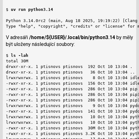
$ 
uv run python3.14
Python 3.14.0rc2 (main, Aug 18 2025, 19:19:22) [Clang 
Type "help", "copyright", "credits" or "license" for 
V adresáři
/home/${USER}/.local/bin/pyt­hon3.14
by měly
být uloženy následující soubory:
$ 
ls -lah
total 30M

drwxr-xr-x. 1 ptisnovs ptisnovs  192 Oct 10 13:04 .

drwxr-xr-x. 1 ptisnovs ptisnovs   36 Oct 10 13:04 ..

lrwxrwxrwx. 1 ptisnovs ptisnovs    8 Oct 10 13:04 idle
-rwxr-xr-x. 1 ptisnovs ptisnovs  156 Oct 10 13:04 idle
-rwxr-xr-x. 1 ptisnovs ptisnovs  286 Oct 10 13:04 pip

-rwxr-xr-x. 1 ptisnovs ptisnovs  286 Oct 10 13:04 pip3
-rwxr-xr-x. 1 ptisnovs ptisnovs  286 Oct 10 13:04 pip3
lrwxrwxrwx. 1 ptisnovs ptisnovs    9 Oct 10 13:04 pydo
-rwxr-xr-x. 1 ptisnovs ptisnovs  141 Oct 10 13:04 pydo
lrwxrwxrwx. 1 ptisnovs ptisnovs   10 Oct 10 13:04 pyth
lrwxrwxrwx. 1 ptisnovs ptisnovs   10 Oct 10 13:04 pyth
-rwxr-xr-x. 1 ptisnovs ptisnovs  30M Oct 10 13:04 pyth
-rwxr-xr-x. 1 ptisnovs ptisnovs 3.2K Oct 10 13:04 pyth