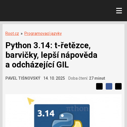
Root.cz
»
Programovací jazyky
Python 3.14: t-řetězce,
barvičky, lepší nápověda
a odcházející GIL
PAVEL TIŠNOVSKÝ
14. 10. 2025
Doba čtení:
27 minut
L
S
S
í
S
d
d
d
b
í
í
í
í
l
l
e
s
e
l
j
j
e
t
e
t
v
e
e
t
n
á
n