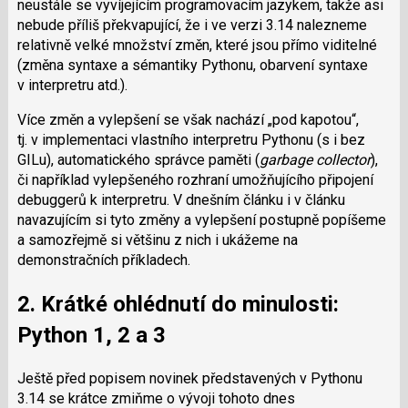
neustále se vyvíjejícím programovacím jazykem, takže asi
nebude příliš překvapující, že i ve verzi 3.14 nalezneme
relativně velké množství změn, které jsou přímo viditelné
(změna syntaxe a sémantiky Pythonu, obarvení syntaxe
v interpretru atd.).
Více změn a vylepšení se však nachází „pod kapotou“,
tj. v implementaci vlastního interpretru Pythonu (s i bez
GILu), automatického správce paměti (
garbage collector
),
či například vylepšeného rozhraní umožňujícího připojení
debuggerů k interpretru. V dnešním článku i v článku
navazujícím si tyto změny a vylepšení postupně popíšeme
a samozřejmě si většinu z nich i ukážeme na
demonstračních příkladech.
2. Krátké ohlédnutí do minulosti:
Python 1, 2 a 3
Ještě před popisem novinek představených v Pythonu
3.14 se krátce zmiňme o vývoji tohoto dnes