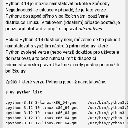
Python 3.14 je možné nainstalovat několika způsoby.
Nejjednodušší je situace v případě, že je tato verze
Pythonu dostupná přímo v balíčcích vámi používané
distribuce Linuxu. V takovém (ideálním) případě postačuje
použít
apt
,
dnf
atd. a popř. si upravit
alternatives
.
Pokud Python 3.14 dostupný není, můžeme se ho pokusit
nainstalovat s využitím nástrojů
pdm
nebo
uv
, které
Python zvolené verze (nebo verzí) dokážou pro uživatele
doinstalovat, a to bez nutnosti mít k dispozici
administrátorská práva. Ukažme si celý postup při použití
balíčku
uv
.
Zjištění, které verze Pythonu jsou již nainstalovány:
$ 
uv python list
cpython-3.13.3-linux-x86_64-gnu     /usr/bin/python3.1
cpython-3.12.10-linux-x86_64-gnu    /usr/bin/python3.1
cpython-3.12.10-linux-x86_64-gnu    /usr/bin/python3 -
cpython-3.12.10-linux-x86_64-gnu    /usr/bin/python ->
cpython-3.11.12-linux-x86_64-gnu    /usr/bin/python3.