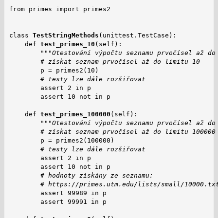
from primes import primes2

class 
TestStringMethods
(unittest.TestCase):

    def 
test_primes_10
(self):

"""Otestování výpočtu seznamu prvočísel až do
# získat seznam prvočísel až do limitu 10
        p = primes2(10)

# testy lze dále rozšiřovat
        assert 2 in p

        assert 10 not in p

    def 
test_primes_100000
(self):

"""Otestování výpočtu seznamu prvočísel až do
# získat seznam prvočísel až do limitu 100000
        p = primes2(100000)

# testy lze dále rozšiřovat
        assert 2 in p

        assert 10 not in p

# hodnoty získány ze seznamu:
# https://primes.utm.edu/lists/small/10000.tx
        assert 99989 in p

        assert 99991 in p
