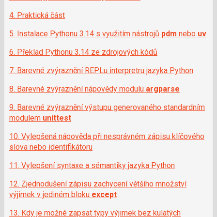
i
4. Praktická část
5. Instalace Pythonu 3.14 s využitím nástrojů
pdm
nebo
uv
6. Překlad Pythonu 3.14 ze zdrojových kódů
7. Barevné zvýraznění REPLu interpretru jazyka Python
8. Barevné zvýraznění nápovědy modulu
argparse
9. Barevné zvýraznění výstupu generovaného standardním
modulem
unittest
10. Vylepšená nápověda při nesprávném zápisu klíčového
slova nebo identifikátoru
11. Vylepšení syntaxe a sémantiky jazyka Python
12. Zjednodušení zápisu zachycení většího množství
výjimek v jediném bloku
except
13. Kdy je možné zapsat typy výjimek bez kulatých