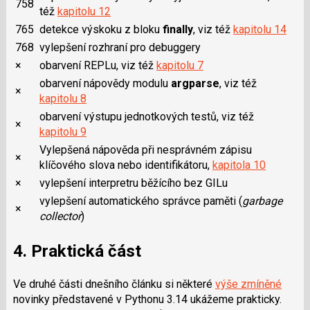
758
též
kapitolu 12
765
detekce výskoku z bloku
finally
, viz též
kapitolu 14
768
vylepšení rozhraní pro debuggery
×
obarvení REPLu, viz též
kapitolu 7
obarvení nápovědy modulu
argparse
, viz též
×
kapitolu 8
obarvení výstupu jednotkových testů, viz též
×
kapitolu 9
Vylepšená nápověda při nesprávném zápisu
×
klíčového slova nebo identifikátoru,
kapitola 10
×
vylepšení interpretru běžícího bez GILu
vylepšení automatického správce paměti (
garbage
×
collector
)
4. Praktická část
Ve druhé části dnešního článku si některé
výše zmíněné
novinky představené v Pythonu 3.14 ukážeme prakticky.