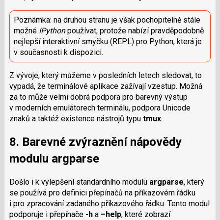
Poznámka: na druhou stranu je však pochopitelně stále
možné
IPython
používat, protože nabízí pravděpodobně
nejlepší interaktivní smyčku (REPL) pro Python, která je
v současnosti k dispozici.
Z vývoje, který můžeme v posledních letech sledovat, to
vypadá, že terminálové aplikace zažívají vzestup. Možná
za to může velmi dobrá podpora pro barevný výstup
v moderních emulátorech terminálu, podpora Unicode
znaků a taktéž existence nástrojů typu
tmux
.
8. Barevné zvýraznění nápovědy
modulu
argparse
Došlo i k vylepšení standardního modulu
argparse
, který
se používá pro definici přepínačů na příkazovém řádku
i pro zpracování zadaného příkazového řádku. Tento modul
podporuje i přepínače
-h
a
–help
, které zobrazí