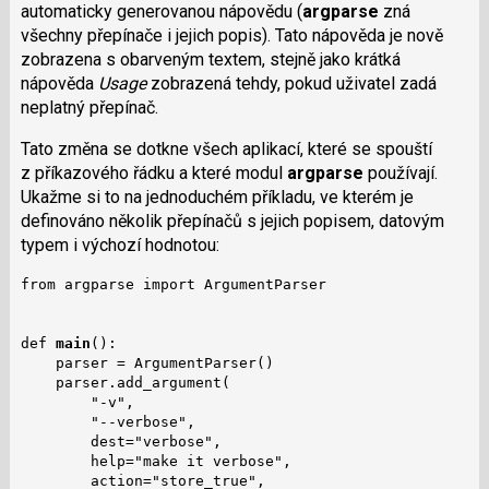
automaticky generovanou nápovědu (
argparse
zná
všechny přepínače i jejich popis). Tato nápověda je nově
zobrazena s obarveným textem, stejně jako krátká
nápověda
Usage
zobrazená tehdy, pokud uživatel zadá
neplatný přepínač.
Tato změna se dotkne všech aplikací, které se spouští
z příkazového řádku a které modul
argparse
používají.
Ukažme si to na jednoduchém příkladu, ve kterém je
definováno několik přepínačů s jejich popisem, datovým
typem i výchozí hodnotou:
from argparse import ArgumentParser

def 
main
():

    parser = ArgumentParser()

    parser.add_argument(

        "-v",

        "--verbose",

        dest="verbose",

        help="make it verbose",

        action="store_true",
