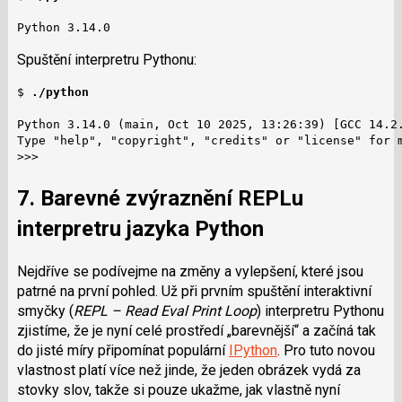
Python 3.14.0
Spuštění interpretru Pythonu:
$ 
./python
Python 3.14.0 (main, Oct 10 2025, 13:26:39) [GCC 14.2.
Type "help", "copyright", "credits" or "license" for m
>>>
7. Barevné zvýraznění REPLu
interpretru jazyka Python
Nejdříve se podívejme na změny a vylepšení, které jsou
patrné na první pohled. Už při prvním spuštění interaktivní
smyčky (
REPL – Read Eval Print Loop
) interpretru Pythonu
zjistíme, že je nyní celé prostředí „barevnější“ a začíná tak
do jisté míry připomínat populární
IPython
. Pro tuto novou
vlastnost platí více než jinde, že jeden obrázek vydá za
stovky slov, takže si pouze ukažme, jak vlastně nyní