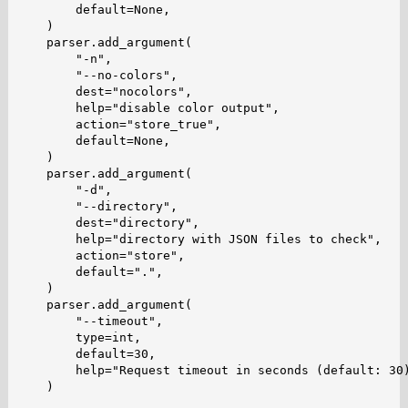
        default=None,

    )

    parser.add_argument(

        "-n",

        "--no-colors",

        dest="nocolors",

        help="disable color output",

        action="store_true",

        default=None,

    )

    parser.add_argument(

        "-d",

        "--directory",

        dest="directory",

        help="directory with JSON files to check",

        action="store",

        default=".",

    )

    parser.add_argument(

        "--timeout",

        type=int,

        default=30,

        help="Request timeout in seconds (default: 30)
    )
