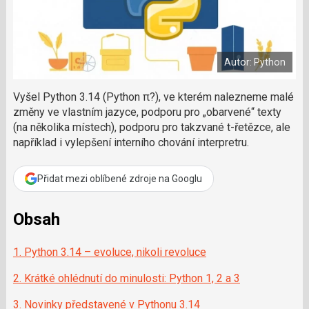
a
a
m
F
s
č
a
í
c
l
t
e
i
á
b
X
Autor: Python
n
o
o
e
k
k
Vyšel Python 3.14 (Python π?), ve kterém nalezneme malé
u
?
změny ve vlastním jazyce, podporu pro „obarvené“ texty
P
(na několika místech), podporu pro takzvané t-řetězce, ale
o
například i vylepšení interního chování interpretru.
d
p
o
Přidat mezi oblíbené zdroje na Googlu
ř
t
Obsah
e
r
e
1. Python 3.14 – evoluce, nikoli revoluce
d
a
2. Krátké ohlédnutí do minulosti: Python 1, 2 a 3
k
c
3. Novinky představené v Pythonu 3.14