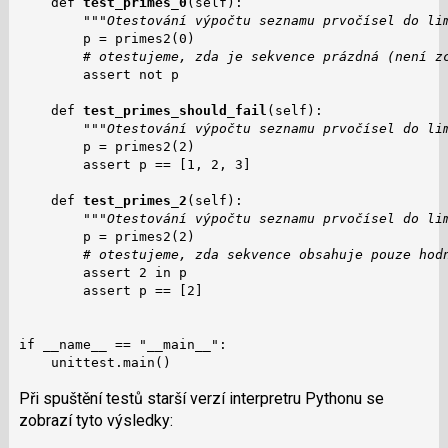
    def 
test_primes_0
(self):

"""Otestování výpočtu seznamu prvočísel do li
        p = primes2(0)

# otestujeme, zda je sekvence prázdná (není z
        assert not p

    def 
test_primes_should_fail
(self):

"""Otestování výpočtu seznamu prvočísel do li
        p = primes2(2)

        assert p == [1, 2, 3]

    def 
test_primes_2
(self):

"""Otestování výpočtu seznamu prvočísel do li
        p = primes2(2)

# otestujeme, zda sekvence obsahuje pouze hod
        assert 2 in p

        assert p == [2]

if __name__ == "__main__":

    unittest.main()
Při spuštění testů starší verzí interpretru Pythonu se
zobrazí tyto výsledky: