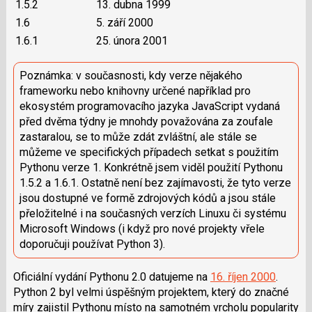
1.5.2
13. dubna 1999
1.6
5. září 2000
1.6.1
25. února 2001
Poznámka: v současnosti, kdy verze nějakého
frameworku nebo knihovny určené například pro
ekosystém programovacího jazyka JavaScript vydaná
před dvěma týdny je mnohdy považována za zoufale
zastaralou, se to může zdát zvláštní, ale stále se
můžeme ve specifických případech setkat s použitím
Pythonu verze 1. Konkrétně jsem viděl použití Pythonu
1.5.2 a 1.6.1. Ostatně není bez zajímavosti, že tyto verze
jsou dostupné ve formě zdrojových kódů a jsou stále
přeložitelné i na současných verzích Linuxu či systému
Microsoft Windows (i když pro nové projekty vřele
doporučuji používat Python 3).
Oficiální vydání Pythonu 2.0 datujeme na
16. říjen 2000
.
Python 2 byl velmi úspěšným projektem, který do značné
míry zajistil Pythonu místo na samotném vrcholu popularity