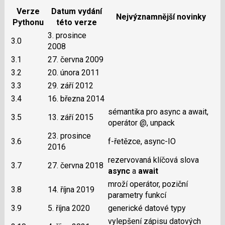
Verze
Datum vydání
Nejvýznamnější novinky
Pythonu
této verze
3. prosince
3.0
2008
3.1
27. června 2009
3.2
20. února 2011
3.3
29. září 2012
3.4
16. března 2014
sémantika pro async a await,
3.5
13. září 2015
operátor @, unpack
23. prosince
3.6
f-řetězce, async-IO
2016
rezervovaná klíčová slova
3.7
27. června 2018
async
a
await
mroží operátor, poziční
3.8
14. října 2019
parametry funkcí
3.9
5. října 2020
generické datové typy
vylepšení zápisu datových