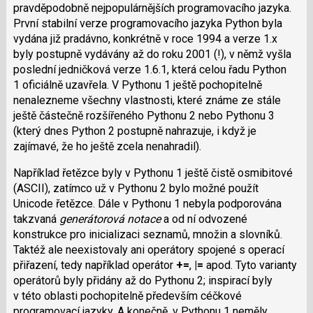
pravděpodobně nejpopulárnějších programovacího jazyka.
První stabilní verze programovacího jazyka Python byla
vydána již pradávno, konkrétně v roce 1994 a verze 1.x
byly postupně vydávány až do roku 2001 (!), v němž vyšla
poslední jedničková verze 1.6.1, která celou řadu Python
1 oficiálně uzavřela. V Pythonu 1 ještě pochopitelně
nenalezneme všechny vlastnosti, které známe ze stále
ještě částečně rozšířeného Pythonu 2 nebo Pythonu 3
(který dnes Python 2 postupně nahrazuje, i když je
zajímavé, že ho ještě zcela nenahradil).
Například řetězce byly v Pythonu 1 ještě čistě osmibitové
(ASCII), zatímco už v Pythonu 2 bylo možné použít
Unicode řetězce. Dále v Pythonu 1 nebyla podporována
takzvaná
generátorová notace
a od ní odvozené
konstrukce pro inicializaci seznamů, množin a slovníků.
Taktéž ale neexistovaly ani operátory spojené s operací
přiřazení, tedy například operátor
+=
,
|=
apod. Tyto varianty
operátorů byly přidány až do Pythonu 2; inspirací byly
v této oblasti pochopitelně především céčkové
programovací jazyky. A konečně, v Pythonu 1 neměly