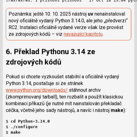
lrwxrwxrwx. 1 ptisnovs ptisnovs   17 Oct 10 13:04 pyt
Poznámka: ještě 10. 10. 2025 nástroj
uv
nenainstaloval
nový oficiálně vydaný Python 3.14.0, ale jeho „předverzi“
RC2. Instalaci oficiálně vydané verze však lze provést
ze zdrojových kódů – viz
navazující kapitolu
.
6. Překlad Pythonu 3.14 ze
zdrojových kódů
Pokud si chcete vyzkoušet stabilní a oficiálně vydaný
Python 3.14, postačuje si ze stránek
www.python.org/downloads/
stáhnout archiv
(zkomprimovaný tarball), ten rozbalit a použít klasickou
kombinaci příkazů (je nutné mít nainstalován překladač
céčka, včetně jeho sady nástrojů, a navíc i nástroj
make
):
$ 
cd Python-3.14.0
$ 
./configure
$ 
make