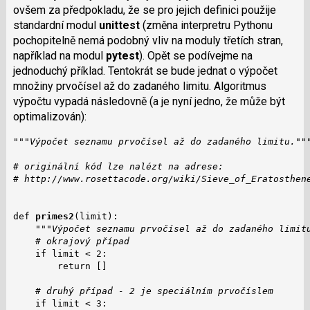
ovšem za předpokladu, že se pro jejich definici použije
standardní modul
unittest
(změna interpretru Pythonu
pochopitelně nemá podobný vliv na moduly třetích stran,
například na modul
pytest
). Opět se podívejme na
jednoduchý příklad. Tentokrát se bude jednat o výpočet
množiny prvočísel až do zadaného limitu. Algoritmus
výpočtu vypadá následovně (a je nyní jedno, že může být
optimalizován):
"""Výpočet seznamu prvočísel až do zadaného limitu.""
# originální kód lze nalézt na adrese:
# http://www.rosettacode.org/wiki/Sieve_of_Eratosthen
def 
primes2
(limit):

"""Výpočet seznamu prvočísel až do zadaného limit
# okrajový případ
    if limit < 2:

        return []

# druhý případ - 2 je speciálním prvočíslem
    if limit < 3:
