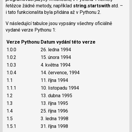
řetězce žádné metody, například
string.startswith
atd. –
i tato funkcionalita byla přidána až v Pythonu 2.
V následující tabulce jsou vypsány všechny oficiálně
vydané verze Pythonu 1:
Verze Pythonu
Datum vydání této verze
1.0.0
26. ledna 1994
1.0.2
15. února 1994
1.0.3
4. května 1994
1.0.4
14. července, 1994
1.1
11. října 1994
1.1.1
10. listopadu 1994
1.2
13. dubna 1995
1.3
13. října 1995
1.4
25. října 1996
1.5
3. ledna 1998
1.5.1
31. října 1998