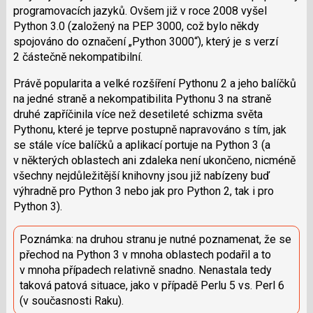
programovacích jazyků. Ovšem již v roce 2008 vyšel
Python 3.0 (založený na PEP 3000, což bylo někdy
spojováno do označení „Python 3000“), který je s verzí
2 částečně nekompatibilní.
Právě popularita a velké rozšíření Pythonu 2 a jeho balíčků
na jedné straně a nekompatibilita Pythonu 3 na straně
druhé zapříčinila více než desetileté schizma světa
Pythonu, které je teprve postupně napravováno s tím, jak
se stále více balíčků a aplikací portuje na Python 3 (a
v některých oblastech ani zdaleka není ukončeno, nicméně
všechny nejdůležitější knihovny jsou již nabízeny buď
výhradně pro Python 3 nebo jak pro Python 2, tak i pro
Python 3).
Poznámka: na druhou stranu je nutné poznamenat, že se
přechod na Python 3 v mnoha oblastech podařil a to
v mnoha případech relativně snadno. Nenastala tedy
taková patová situace, jako v případě Perlu 5 vs. Perl 6
(v současnosti Raku).