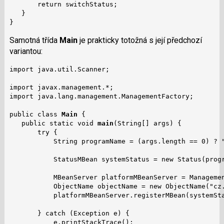
       return switchStatus;

   }

}
Samotná třída
Main
je prakticky totožná s její předchozí
variantou:
import java.util.Scanner;

import javax.management.*;

import java.lang.management.ManagementFactory;

public class 
Main
 {

   public static void 
main
(String[] args) {

       try {

           String programName = (args.length == 0) ? "
           StatusMBean systemStatus = new Status(progr
           MBeanServer platformMBeanServer = Managemen
           ObjectName objectName = new ObjectName("cz.
           platformMBeanServer.registerMBean(systemSta
       } catch (Exception e) {

           e.printStackTrace();
