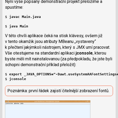
Nyní výše popsaný demonstrační projekt přeložíme a
spustíme:
$ 
javac Main.java
$ 
java Main
V této chvíli aplikace čeká na stisk klávesy, ovšem již
v tento okamžik jsou atributy MBeanu „vystaveny“
k přečtení jakýmkoli nástrojem, který s JMX umí pracovat.
Vše otestujeme na standardní aplikaci
jconsole
, kterou
byste měli mít nainstalovanou (za předpokladu, že jste byli
schopni demonstrační příklad přeložit):
$ 
export _JAVA_OPTIONS="-Dawt.useSystemAAFontSettings
$ 
jconsole
Poznámka: první řádek zajistí čitelnější zobrazení fontů.