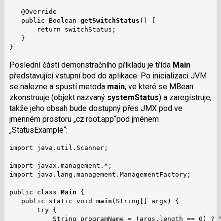
   @Override

   public Boolean 
getSwitchStatus
() {

       return switchStatus;

   }

}
Poslední částí demonstračního příkladu je třída
Main
představující vstupní bod do aplikace. Po inicializaci JVM
se nalezne a spustí metoda
main
, ve které se MBean
zkonstruuje (objekt nazvaný
systemStatus
) a zaregistruje,
takže jeho obsah bude dostupný přes JMX pod ve
jmenném prostoru „cz.root.app“pod jménem
„StatusExample“:
import java.util.Scanner;

import javax.management.*;

import java.lang.management.ManagementFactory;

public class 
Main
 {

   public static void 
main
(String[] args) {

       try {

           String programName = (args.length == 0) ? "