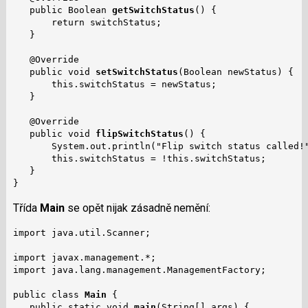
   public Boolean 
getSwitchStatus
() {

       return switchStatus;

   }

   @Override

   public void 
setSwitchStatus
(Boolean newStatus) {

       this.switchStatus = newStatus;

   }

   @Override

   public void 
flipSwitchStatus
() {

       System.out.println("Flip switch status called!"
       this.switchStatus = !this.switchStatus;

   }

}
Třída
Main
se opět nijak zásadně nemění:
import java.util.Scanner;

import javax.management.*;

import java.lang.management.ManagementFactory;

public class 
Main
 {

   public static void 
main
(String[] args) {
