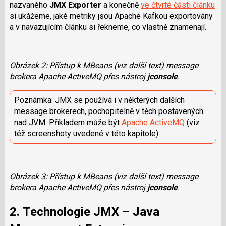
nazvaného
JMX Exporter
a konečně
ve čtvrté části článku
si ukážeme, jaké metriky jsou Apache Kafkou exportovány
a v navazujícím článku si řekneme, co vlastně znamenají.
Obrázek 2: Přístup k MBeans (viz další text) message
brokera Apache ActiveMQ přes nástroj
jconsole
.
Poznámka: JMX se používá i v některých dalších
message brokerech, pochopitelně v těch postavených
nad JVM. Příkladem může být
Apache ActiveMQ
(viz
též screenshoty uvedené v této kapitole).
Obrázek 3: Přístup k MBeans (viz další text) message
brokera Apache ActiveMQ přes nástroj
jconsole
.
2. Technologie JMX – Java