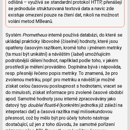
odlišná – využívá se standardní protokol HTTP, přenášejí
se jednoduše strukturovaná textová data a navíc zde
existuje omezení pouze na čtení dat, nikoli na možnost
volání metod MBeanů.
Systém
Prometheus
interně používá databázi, do které se
ukládají prakticky libovolné (číselné) hodnoty, které jsou
opatřeny časovým razítkem, kromě toho i jménem metriky
(ta musí být unikátní) a návěštím (
label
) umožňujícím
podrobnější dělení hodnot, například podle toho, v jakém
prostředí je měření prováděno. Doplněna bývá i nápověda,
resp. přesněji řečeno popis metriky. To znamená, že pro
zvolenou metriku, popř. pro metriku a návěští je možné
získat celou časovou posloupnost s hodnotami, vracet se
do minulosti, získat informace pro zvolené časové období
apod. Samotné hodnoty jsou interně zpracovávány jako
datový typ
double
/
float64
(konkrétní jednotka již záleží na
intepretaci dat) a časová razítka mají milisekundovou
přesnost, což by mělo být pro účely tohoto nástroje
dostačující, už jen z toho důvodu, že samotné pořízení