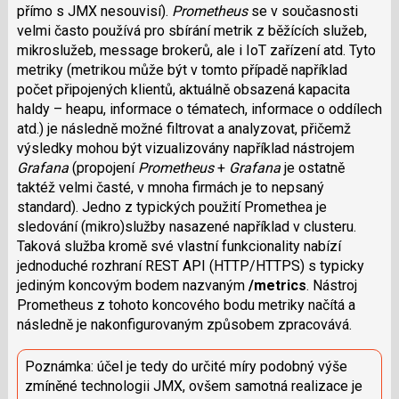
přímo s JMX nesouvisí).
Prometheus
se v současnosti
velmi často používá pro sbírání metrik z běžících služeb,
mikroslužeb, message brokerů, ale i IoT zařízení atd. Tyto
metriky (metrikou může být v tomto případě například
počet připojených klientů, aktuálně obsazená kapacita
haldy – heapu, informace o tématech, informace o oddílech
atd.) je následně možné filtrovat a analyzovat, přičemž
výsledky mohou být vizualizovány například nástrojem
Grafana
(propojení
Prometheus
+
Grafana
je ostatně
taktéž velmi časté, v mnoha firmách je to nepsaný
standard). Jedno z typických použití Promethea je
sledování (mikro)služby nasazené například v clusteru.
Taková služba kromě své vlastní funkcionality nabízí
jednoduché rozhraní REST API (HTTP/HTTPS) s typicky
jediným koncovým bodem nazvaným
/metrics
. Nástroj
Prometheus z tohoto koncového bodu metriky načítá a
následně je nakonfigurovaným způsobem zpracovává.
Poznámka: účel je tedy do určité míry podobný výše
zmíněné technologii JMX, ovšem samotná realizace je