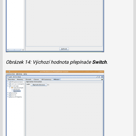
Obrázek 14: Výchozí hodnota přepínače
Switch
.