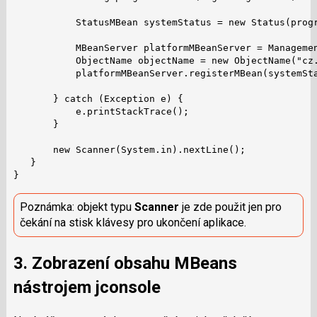
           StatusMBean systemStatus = new Status(progr
           MBeanServer platformMBeanServer = Managemen
           ObjectName objectName = new ObjectName("cz.
           platformMBeanServer.registerMBean(systemSta
       } catch (Exception e) {

           e.printStackTrace();

       }

       new Scanner(System.in).nextLine();

   }

}
Poznámka: objekt typu
Scanner
je zde použit jen pro
čekání na stisk klávesy pro ukončení aplikace.
3. Zobrazení obsahu MBeans
nástrojem
jconsole