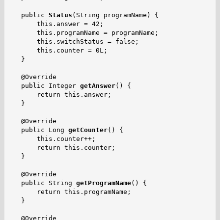
   public 
Status
(String programName) {

       this.answer = 42;

       this.programName = programName;

       this.switchStatus = false;

       this.counter = 0L;

   }

   @Override

   public Integer 
getAnswer
() {

       return this.answer;

   }

   @Override

   public Long 
getCounter
() {

       this.counter++;

       return this.counter;

   }

   @Override

   public String 
getProgramName
() {

       return this.programName;

   }

   @Override
