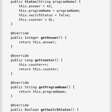
   public 
Status
(String programName) {

       this.answer = 42;

       this.programName = programName;

       this.switchStatus = false;

       this.counter = 0L;

   }

   @Override

   public Integer 
getAnswer
() {

       return this.answer;

   }

   @Override

   public Long 
getCounter
() {

       this.counter++;

       return this.counter;

   }

   @Override

   public String 
getProgramName
() {

       return this.programName;

   }

   @Override

   public Boolean 
getSwitchStatus
() {
