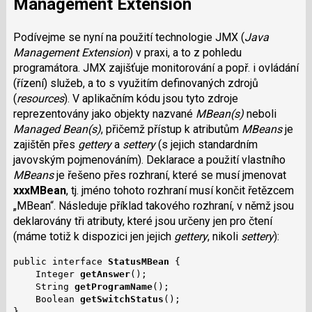
Management Extension
Podívejme se nyní na použití technologie JMX (
Java
Management Extension
) v praxi, a to z pohledu
programátora. JMX zajišťuje monitorování a popř. i ovládání
(řízení) služeb, a to s využitím definovaných zdrojů
(
resources
). V aplikačním kódu jsou tyto zdroje
reprezentovány jako objekty nazvané
MBean(s)
neboli
Managed Bean(s)
, přičemž přístup k atributům
MBeans
je
zajištěn přes
gettery
a
settery
(s jejich standardním
javovským pojmenováním). Deklarace a použití vlastního
MBeans
je řešeno přes rozhraní, které se musí jmenovat
xxxMBean
, tj. jméno tohoto rozhraní musí končit řetězcem
„MBean“. Následuje příklad takového rozhraní, v němž jsou
deklarovány tři atributy, které jsou určeny jen pro čtení
(máme totiž k dispozici jen jejich
gettery
, nikoli
settery
):
public interface 
StatusMBean
 {

    Integer 
getAnswer
();

    String 
getProgramName
();

    Boolean 
getSwitchStatus
();

}