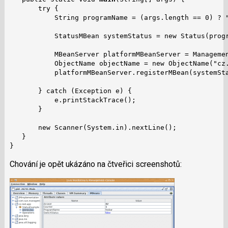
       try {

           String programName = (args.length == 0) ? "
           StatusMBean systemStatus = new Status(progr
           MBeanServer platformMBeanServer = Managemen
           ObjectName objectName = new ObjectName("cz.
           platformMBeanServer.registerMBean(systemSta
       } catch (Exception e) {

           e.printStackTrace();

       }

       new Scanner(System.in).nextLine();

   }

}
Chování je opět ukázáno na čtveřici screenshotů: