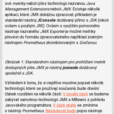
své
metriky
nabízí přes technologii nazvanou
Java
Management Extensions
neboli
JMX
. Existuje několik
aplikací, které JMX dokážou zpracovat; příkladem je
standardní nástroj
JConsole
dodávaný přímo s JDK (nikoli
ovšem s pouhým JRE). Ovšem s využitím pomocného
nástroje nazvaného
JMX Exporter
je možné metriky
převést do formátu zpracovatelného například známým
nástrojem
Prometheus
zkombinovaným s
Grafanou
.
Obrázek 1: Standardním nástrojem pro prohlížení metrik
dostupných přes JMX je nástroj
jconsole
dodávaný
společně s JDK.
Vzhledem k tomu, že si nejdříve musíme popsat několik
technologií, které se používají současně, bude dnešní
článek rozdělen na několik částí.
V úvodní části
se budeme
zabývat samotnou technologií JMX a MBeans z pohledu
Javovského programátora.
V části druhé
se zmíníme
o nástroji
Prometheus
.
Následovat bude
popis nástroje