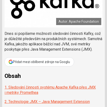
a
a
m
F
s
č
a
í
c
l
t
e
i
á
b
X
Autor: Apache Foundation
n
o
o
e
k
k
Dnes si popíšeme možnosti sledování činnosti Kafky, což
u
?
je důležité především na produkčních systémech. Samotná
P
Kafka, jakožto aplikace běžící nad JVM, své metriky
o
poskytuje přes Java Management Extensions (JMX).
d
p
o
Přidat mezi oblíbené zdroje na Googlu
ř
t
Obsah
e
r
e
1. Sledování činnosti systému Apache Kafka přes JMX
d
i metriky Promethea
a
k
2. Technologie JMX – Java Management Extension
c