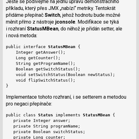
Ještě se podívejme na jednu úpravu demonstračního
příkladu, který přes JMX „nabízí“ metriky. Tentokrát
přidáme přepínač
Switch
, jehož hodnotu bude možné
měnit přímo z nástroje
jconsole
. Modifikace se týká
i rozhraní
StatusMBean
, do něhož je přidán setter, ale
i nová metoda:
public interface 
StatusMBean
 {

    Integer getAnswer();

    Long getCounter();

    String getProgramName();

    Boolean getSwitchStatus();

    void setSwitchStatus(Boolean newStatus);

    void flipSwitchStatus();

}
Implementace tohoto rozhraní, i se setterem a metodou
pro negaci přepínače:
public class 
Status
 implements 
StatusMBean
 {

   private Integer answer;

   private String programName;

   private Boolean switchStatus;

   private Long counter;
