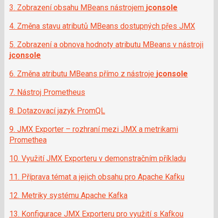
i
3. Zobrazení obsahu MBeans nástrojem
jconsole
4. Změna stavu atributů MBeans dostupných přes JMX
5. Zobrazení a obnova hodnoty atributu MBeans v nástroji
jconsole
6. Změna atributu MBeans přímo z nástroje
jconsole
7. Nástroj Prometheus
8. Dotazovací jazyk PromQL
9. JMX Exporter – rozhraní mezi JMX a metrikami
Promethea
10. Využití JMX Exporteru v demonstračním příkladu
11. Příprava témat a jejich obsahu pro Apache Kafku
12. Metriky systému Apache Kafka
13. Konfigurace JMX Exporteru pro využití s Kafkou