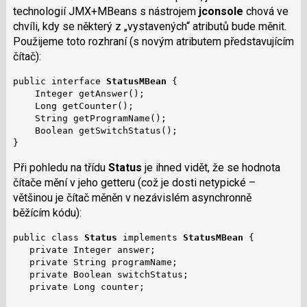
technologií JMX+MBeans s nástrojem
jconsole
chová ve
chvíli, kdy se některý z „vystavených“ atributů bude měnit.
Použijeme toto rozhraní (s novým atributem představujícím
čítač):
public interface 
StatusMBean
 {

    Integer getAnswer();

    Long getCounter();

    String getProgramName();

    Boolean getSwitchStatus();

}
Při pohledu na třídu
Status
je ihned vidět, že se hodnota
čítače mění v jeho getteru (což je dosti netypické –
většinou je čítač měněn v nezávislém asynchronně
běžícím kódu):
public class 
Status
 implements 
StatusMBean
 {

   private Integer answer;

   private String programName;

   private Boolean switchStatus;

   private Long counter;
