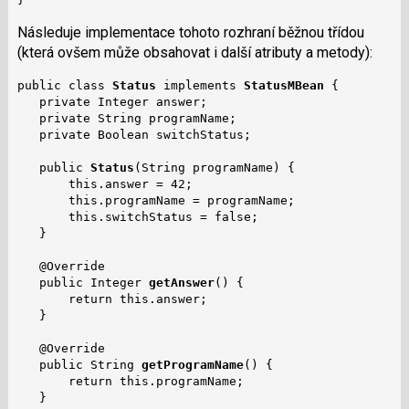
Následuje implementace tohoto rozhraní běžnou třídou
(která ovšem může obsahovat i další atributy a metody):
public class 
Status
 implements 
StatusMBean
 {

   private Integer answer;

   private String programName;

   private Boolean switchStatus;

   public 
Status
(String programName) {

       this.answer = 42;

       this.programName = programName;

       this.switchStatus = false;

   }

   @Override

   public Integer 
getAnswer
() {

       return this.answer;

   }

   @Override

   public String 
getProgramName
() {

       return this.programName;

   }
