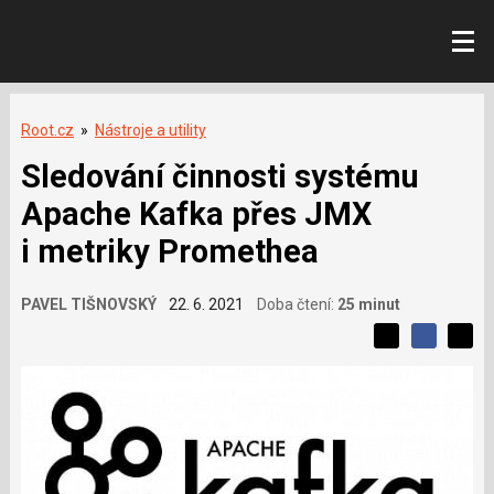
Root.cz
»
Nástroje a utility
Sledování činnosti systému
Apache Kafka přes JMX
i metriky Promethea
PAVEL TIŠNOVSKÝ
22. 6. 2021
Doba čtení:
25 minut
L
S
S
í
S
d
d
d
b
í
í
í
í
l
l
e
s
e
l
j
j
e
t
e
t
v
e
e
t
n
á
n