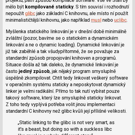
projektu, patří způsob kompilace software. Vše ve Stali by
mělo být
kompilované staticky
. S tím souvisí i rozhodnutí
nepoužít
glibc
jako základní C knihovnu, ale místo ní použít
minimalističtější knihovnu, jako například
musl
nebo
uclibc
.
Myšlenka statického linkování je v dnešní době minimálně
zvláštní (pozor, bavíme se o statickém a dynamickém
linkování a ne o dynamic loading). Dynamické linkování je
již tak zaběhlé a tak všudypřítomné, že se považuje za
standardní způsob propojování knihoven a programů.
Situace došla až tak daleko, že dynamické linkování je
často
jediný způsob
, jak nějaký program smysluplně
úspěšně zkompilovat. Chtít tedy linkovat veškerý software
v operačním systému staticky a neposkytovat dynamický
linker je velmi radikální. Přímo to tak nutí vybírat pouze
takový software, který lze smysluplně staticky linkovat.
Z toho tedy vyplývá potřeba volit jinou implementaci
standardní C knihovny než glibc kvůli její přílišné velikosti.
„Static linking to the glibc is not very smart, as
it's a beast, but doing so with a suckless libc