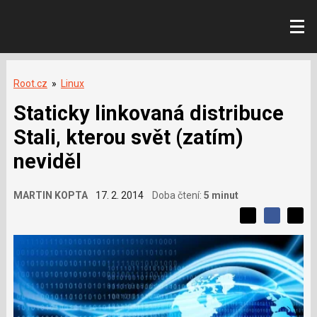
Root.cz
»
Linux
Staticky linkovaná distribuce
Stali, kterou svět (zatím)
neviděl
MARTIN KOPTA
17. 2. 2014
Doba čtení:
5 minut
L
S
S
í
S
d
d
d
b
í
í
í
í
l
l
e
s
e
l
j
j
e
t
e
t
v
e
e
t
n
á
n