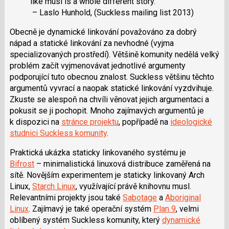
like musl is a whole different story.“
– Laslo Hunhold, (Suckless mailing list 2013)
Obecně je dynamické linkování považováno za dobrý
nápad a statické linkování za nevhodné (vyjma
specializovaných prostředí). Většině komunity nedělá velký
problém začít vyjmenovávat jednotlivé argumenty
podporující tuto obecnou znalost. Suckless většinu těchto
argumentů vyvrací a naopak statické linkování vyzdvihuje.
Zkuste se alespoň na chvíli věnovat jejich argumentaci a
pokusit se ji pochopit. Mnoho zajímavých argumentů je
k dispozici na
stránce projektu
, popřípadě na
ideologické
studnici Suckless komunity
.
Praktická ukázka staticky linkovaného systému je
Bifrost
– minimalistická linuxová distribuce zaměřená na
sítě. Novějším experimentem je staticky linkovaný Arch
Linux,
Starch Linux
, využívající právě knihovnu musl.
Relevantními projekty jsou také
Sabotage
a
Aboriginal
Linux
. Zajímavý je také operační systém
Plan 9
, velmi
oblíbený systém Suckless komunity, který
dynamické