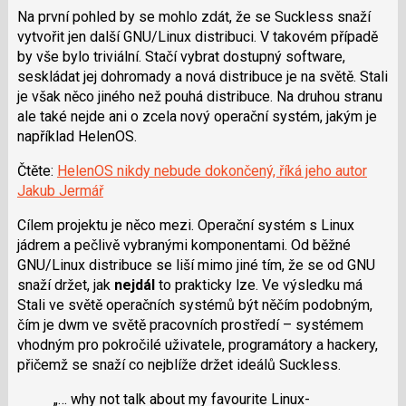
Na první pohled by se mohlo zdát, že se Suckless snaží
vytvořit jen další GNU/Linux distribuci. V takovém případě
by vše bylo triviální. Stačí vybrat dostupný software,
seskládat jej dohromady a nová distribuce je na světě. Stali
je však něco jiného než pouhá distribuce. Na druhou stranu
ale také nejde ani o zcela nový operační systém, jakým je
například HelenOS.
Čtěte:
HelenOS nikdy nebude dokončený, říká jeho autor
Jakub Jermář
Cílem projektu je něco mezi. Operační systém s Linux
jádrem a pečlivě vybranými komponentami. Od běžné
GNU/Linux distribuce se liší mimo jiné tím, že se od GNU
snaží držet, jak
nejdál
to prakticky lze. Ve výsledku má
Stali ve světě operačních systémů být něčím podobným,
čím je dwm ve světě pracovních prostředí – systémem
vhodným pro pokročilé uživatele, programátory a hackery,
přičemž se snaží co nejblíže držet ideálů Suckless.
„… why not talk about my favourite Linux-