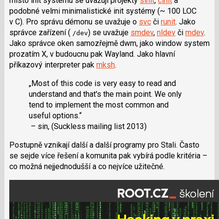
místo init systému se uvažují projekty
sinit
,
cinit
a
podobné velmi minimalistické init systémy (~ 100 LOC
v C). Pro správu démonu se uvažuje o
svc
či
runit
. Jako
správce zařízení (
) se uvažuje
smdev
,
nldev
či
mdev
.
/dev
Jako správce oken samozřejmě dwm, jako window system
prozatím X, v budoucnu pak Wayland. Jako hlavní
příkazový interpreter pak
mksh
.
„Most of this code is very easy to read and
understand and that's the main point. We only
tend to implement the most common and
useful options.“
– sin, (Suckless mailing list 2013)
Postupně vznikají další a další programy pro Stali. Často
se sejde více řešení a komunita pak vybírá podle kritéria –
co možná nejjednodušší a co nejvíce užitečné.