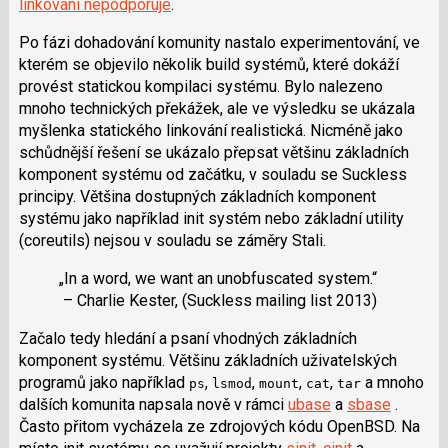
linkování nepodporuje
.
Po fázi dohadování komunity nastalo experimentování, ve
kterém se objevilo několik build systémů, které dokáží
provést statickou kompilaci systému. Bylo nalezeno
mnoho technických překážek, ale ve výsledku se ukázala
myšlenka statického linkování realistická. Nicméně jako
schůdnější řešení se ukázalo přepsat většinu základních
komponent systému od začátku, v souladu se Suckless
principy. Většina dostupných základních komponent
systému jako například init systém nebo základní utility
(coreutils) nejsou v souladu se záměry Stali.
„In a word, we want an unobfuscated system.“
– Charlie Kester, (Suckless mailing list 2013)
Začalo tedy hledání a psaní vhodných základních
komponent systému. Většinu základních uživatelských
programů jako například
,
,
,
,
a mnoho
ps
lsmod
mount
cat
tar
dalších komunita napsala nově v rámci
ubase
a
sbase
.
Často přitom vycházela ze zdrojových kódu OpenBSD. Na