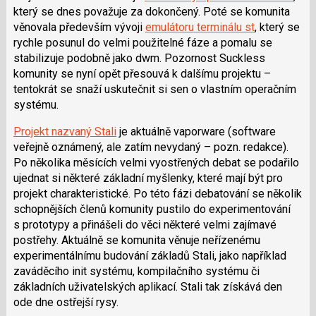
i
který se dnes považuje za dokončený. Poté se komunita
věnovala především vývoji
emulátoru terminálu st
, který se
rychle posunul do velmi použitelné fáze a pomalu se
stabilizuje podobně jako dwm. Pozornost Suckless
komunity se nyní opět přesouvá k dalšímu projektu –
tentokrát se snaží uskutečnit si sen o vlastním operačním
systému.
Projekt nazvaný Stali
je aktuálně vaporware (software
veřejně oznámený, ale zatím nevydaný – pozn. redakce).
Po několika měsících velmi vyostřených debat se podařilo
ujednat si některé základní myšlenky, které mají být pro
projekt charakteristické. Po této fázi debatování se několik
schopnějších členů komunity pustilo do experimentování
s prototypy a přinášeli do věci některé velmi zajímavé
postřehy. Aktuálně se komunita věnuje neřízenému
experimentálnímu budování základů Stali, jako například
zaváděcího init systému, kompilačního systému či
základních uživatelských aplikací. Stali tak získává den
ode dne ostřejší rysy.