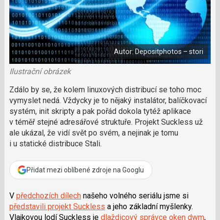
a
a
m
F
s
č
a
í
c
l
t
e
i
á
b
X
n
o
Autor: Depositphotos – stori
o
e
k
k
u
Ilustrační obrázek
?
P
Zdálo by se, že kolem linuxových distribucí se toho moc
o
vymyslet nedá. Vždycky je to nějaký instalátor, balíčkovací
d
systém, init skripty a pak pořád dokola tytéž aplikace
p
v téměř stejné adresářové struktuře. Projekt Suckless už
o
ale ukázal, že vidí svět po svém, a nejinak je tomu
ř
i u statické distribuce Stali.
t
e
r
Přidat mezi oblíbené zdroje na Googlu
e
d
a
V
předchozích dílech
našeho volného seriálu jsme si
k
představili projekt Suckless
a jeho základní myšlenky.
c
Vlajkovou lodí Suckless je
dlaždicový správce oken dwm
,