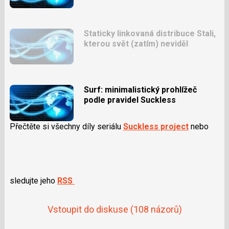
Staticky linkovaná distribuce Stali,
kterou svět (zatím) neviděl
Surf: minimalistický prohlížeč
podle pravidel Suckless
Přečtěte si všechny díly seriálu
Suckless project
nebo
sledujte jeho
RSS
Vstoupit do diskuse
(108 názorů)