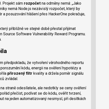
B. Projekt sám
rozpočet
na odměny nemá:
Jako
níky nemá Node.js nezávislý rozpočet, který by
r a posuzování hlášení přes HackerOne pokračuje,
 který přibližně ve stejné době přestal přijímat
n Source Software Vulnerability Reward Programu.
.
ila
ném předpokladu, že vytvoření věrohodného reportu
 porozumění kódu, energii na ověření hypotézy a
ořila
přirozený filtr
kvality a držela poměr signálu
ců zvládal.
y na straně odesílatele, ale nedotkly se ceny ověření
pořád přečíst, podívat se do kódu, ověřit tvrzení,
nut na jeden automatizovaný nesmysl, při desítkách