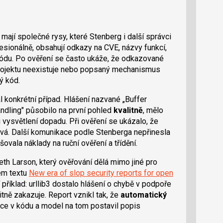
ají společné rysy, které Stenberg i další správci
sionálně, obsahují odkazy na CVE, názvy funkcí,
kódu. Po ověření se často ukáže, že odkazované
 projektu neexistuje nebo popsaný mechanismus
ý kód.
l konkrétní případ. Hlášení nazvané „Buffer
ndling" působilo na první pohled
kvalitně
, mělo
i vysvětlení dopadu. Při ověření se ukázalo, že
vá. Další komunikace podle Stenberga nepřinesla
vala náklady na ruční ověření a třídění.
 Larson, který ověřování dělá mimo jiné pro
vém textu
New era of slop security reports for open
příklad: urllib3 dostalo hlášení o chybě v podpoře
tně zakazuje. Report vznikl tak, že
automatický
zce v kódu a model na tom postavil popis