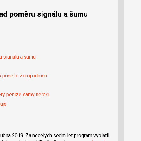
zpad poměru signálu a šumu
ru signálu a šumu
 přišel o zdroj odměn
terý peníze samy neřeší
uje
dubna 2019. Za necelých sedm let program vyplatil