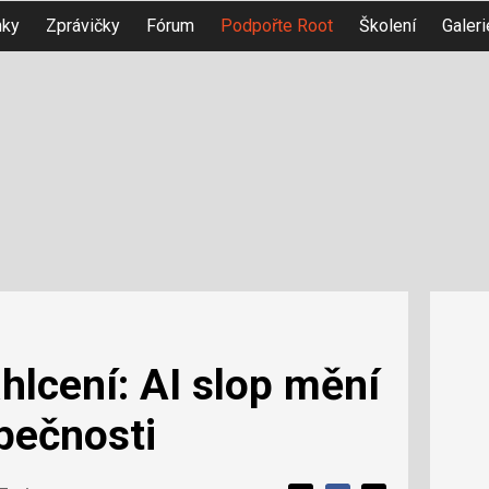
nky
Zprávičky
Fórum
Podpořte Root
Školení
Galeri
ahlcení: AI slop mění
pečnosti