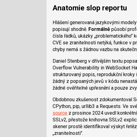
Anatomie slop reportu
Hlášení generovaná jazykovými modely m
popisují shodně.
Formálně
působí profe
čísla řádků, ukázky „problematického" 
CVE se zranitelnosti netýká, funkce v
chyby nemá s žádnou vazbu na skutečn
Daniel Stenberg v dřívějším textu popsa
Overflow Vulnerability in WebSocket Ha
strukturovaný popis, reprodukční kroky 
žádný z popsaných jevů v kódu nenastá
žádné ověřitelné upřesnění a pouze zvyšo
Obdobnou zkušenost zdokumentoval Seth
CPython, pip, urllib3 a Requests. Ve s
source
z prosince 2024 uvedl konkrétní 
SSLv2, přestože knihovna SSLv2 explici
skener prostě identifikoval výskyt řetě
„zranitelnosti".