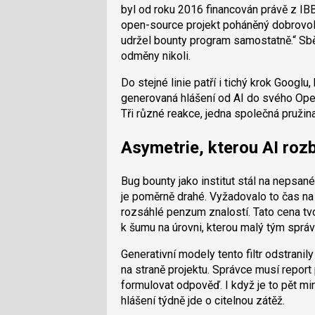
byl od roku 2016 financován právě z IB
open-source projekt poháněný dobrovol
udržel bounty program samostatně.
Sbě
odměny nikoli.
Do stejné linie patří i tichý krok Googlu,
generovaná hlášení od AI do svého Ope
Tři různé reakce, jedna společná pružina
Asymetrie, kterou AI rozb
Bug bounty jako institut stál na nepsa
je poměrně drahé. Vyžadovalo to čas na
rozsáhlé penzum znalostí. Tato cena tv
k šumu na úrovni, kterou malý tým správ
Generativní modely tento filtr odstranil
na straně projektu. Správce musí report 
formulovat odpověď. I když je to pět mi
hlášení týdně jde o citelnou zátěž.