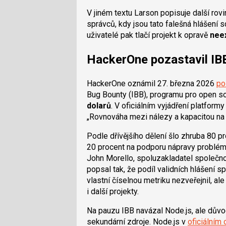
V jiném textu Larson popisuje další ro
správců, kdy jsou tato falešná hlášení s
uživatelé pak tlačí projekt k opravě
neex
HackerOne pozastavil IBB
HackerOne oznámil 27. března 2026
po
Bug Bounty (IBB), programu pro open so
dolarů
. V oficiálním vyjádření platform
Rovnováha mezi nálezy a kapacitou na
Podle dřívějšího dělení šlo zhruba 80 p
20 procent na podporu nápravy problém
John Morello, spoluzakladatel společno
popsal tak, že podíl validních hlášení s
vlastní číselnou metriku nezveřejnil, al
i další projekty.
Na pauzu IBB navázal Node.js, ale důvod 
sekundární zdroje. Node.js v
oficiálním