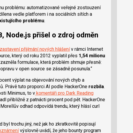
vinu problému: automatizované veřejné zostouzení
dílena vedle platforem i na sociálních sítích a
istujícího problému
.
, Node.js přišel o zdroj odměn
zastavení přijímání nových hlášení
v rámci Internet
urce, který od roku 2012 vyplatil přes
1,54 milionu
y zazněla formulace, která problém shrnuje přesně:
 opravu v open source se zásadně posunula.
rocent výplat na objevování nových chyb a
ů. Právě tuto proporci AI podle HackerOne
rozbila
.
sti Minimus, to v
komentáři pro Dark Reading
padl přibližně z patnácti procent pod pět. HackerOne
e Morellův odhad odpovídá trendu, který hlásí curl
byl trochu jiný, než jak ho zkratkovitě popisují
 oznámení
výslovně uvádí, že jeho bounty program