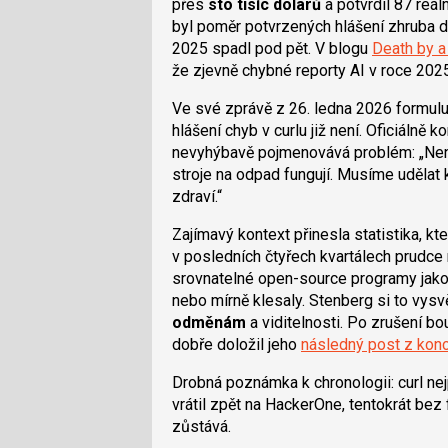
přes
sto tisíc dolarů
a potvrdil 87 reá
byl poměr potvrzených hlášení zhruba d
2025 spadl pod pět. V blogu
Death by a
že zjevně chybné reporty AI v roce 2025
Ve své zprávě z 26. ledna 2026 formul
hlášení chyb v curlu již není. Oficiálně k
nevyhýbavě pojmenovává problém:
Nen
stroje na odpad fungují. Musíme udělat 
zdraví.
Zajímavý kontext přinesla statistika, k
v posledních čtyřech kvartálech prudce 
srovnatelné open-source programy jako 
nebo mírně klesaly. Stenberg si to vysvětl
odměnám
a viditelnosti. Po zrušení bo
dobře doložil jeho
následný post z kon
Drobná poznámka k chronologii: curl nej
vrátil zpět na HackerOne, tentokrát bez
zůstává.