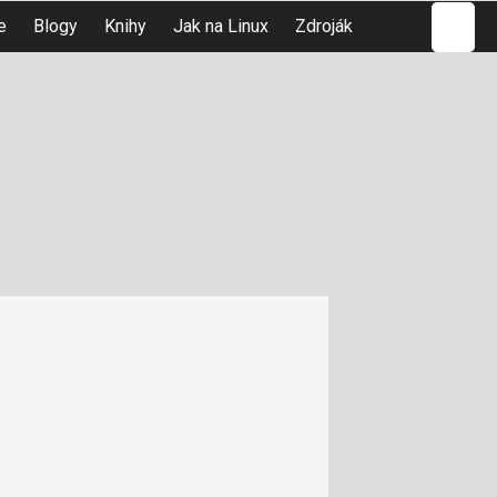
Hledat
e
Blogy
Knihy
Jak na Linux
Zdroják