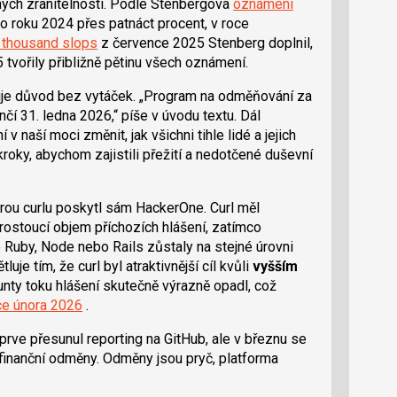
lných zranitelností. Podle Stenbergova
oznámení
o roku 2024 přes patnáct procent, v roce
 thousand slops
z července 2025 Stenberg doplnil,
 tvořily přibližně pětinu všech oznámení.
uje důvod bez vytáček.
Program na odměňování za
ončí 31. ledna 2026,
píše v úvodu textu. Dál
í v naší moci změnit, jak všichni tihle lidé a jejich
kroky, abychom zajistili přežití a nedotčené duševní
terou curlu poskytl sám HackerOne. Curl měl
rostoucí objem příchozích hlášení, zatímco
Ruby, Node nebo Rails zůstaly na stejné úrovni
uje tím, že curl byl atraktivnější cíl kvůli
vyšším
unty toku hlášení skutečně výrazně opadl, což
ce února 2026
.
prve přesunul reporting na GitHub, ale v březnu se
 finanční odměny. Odměny jsou pryč, platforma