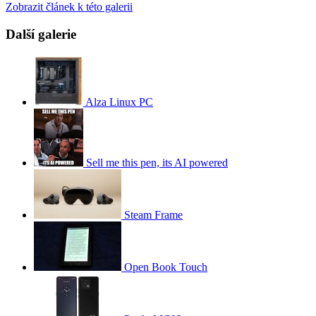
Zobrazit článek k této galerii
Další galerie
Alza Linux PC
Sell me this pen, its AI powered
Steam Frame
Open Book Touch