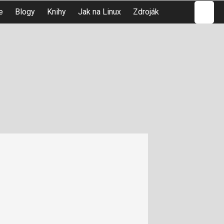
Hledat
e
Blogy
Knihy
Jak na Linux
Zdroják