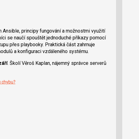
Ansible, principy fungování a možnostmi využití
tníci se naučí spouštět jednoduché příkazy pomocí
stupu přes playbooky. Praktická část zahrnuje
 modulů a konfiguraci vzdáleného systému.
září
. Školí
Věroš Kaplan
, nájemný správce serverů
ku chybu?