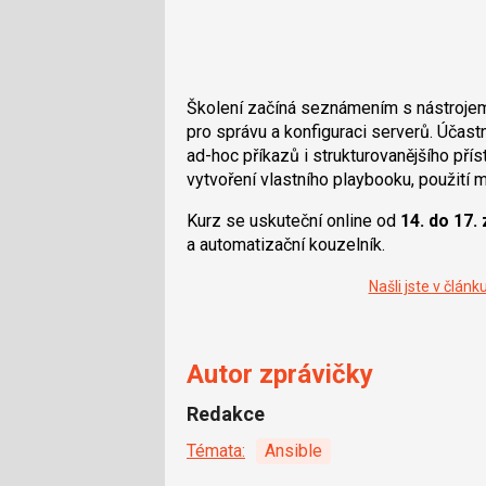
Školení začíná seznámením s nástrojem 
pro správu a konfiguraci serverů. Účas
ad-hoc příkazů i strukturovanějšího pří
vytvoření vlastního playbooku, použití
Kurz se uskuteční online od
14. do 17. 
a automatizační kouzelník.
Našli jste v člán
Autor zprávičky
Redakce
Témata:
Ansible