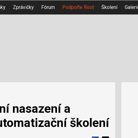
nky
Zprávičky
Fórum
Podpořte Root
Školení
Galeri
vní nasazení a
utomatizační školení