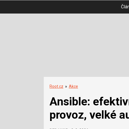
Člá
Root.cz
»
Akce
Ansible: efekti
provoz, velké a