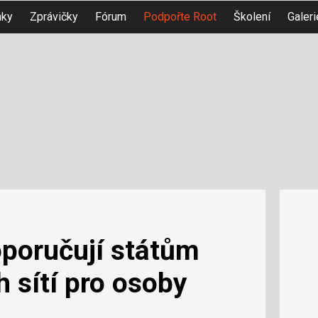
nky
Zprávičky
Fórum
Podpořte Root
Školení
Galeri
oporučují státům
h sítí pro osoby