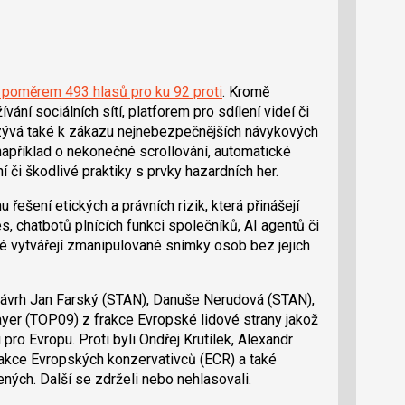
 poměrem 493 hlasů pro ku 92 proti
. Kromě
ání sociálních sítí, platforem pro sdílení videí či
yzývá také k zákazu nejnebezpečnějších návykových
 například o nekonečné scrollování, automatické
či škodlivé praktiky s prvky hazardních her.
 řešení etických a právních rizik, která přinášejí
, chatbotů plnících funkci společníků, AI agentů či
eré vytvářejí zmanipulované snímky osob bez jejich
návrh Jan Farský (STAN), Danuše Nerudová (STAN),
yer (TOP09) z frakce Evropské lidové strany jakož
 pro Evropu. Proti byli Ondřej Krutílek, Alexandr
rakce Evropských konzervativců (ECR) a také
ených. Další se zdrželi nebo nehlasovali.