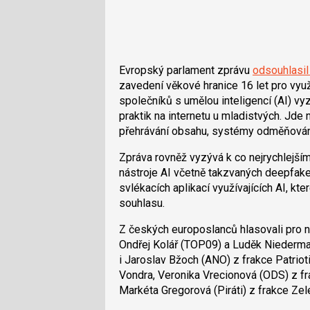
Evropský parlament zprávu
odsouhlasil
zavedení věkové hranice 16 let pro využív
společníků s umělou inteligencí (AI) v
praktik na internetu u mladistvých. Jde
přehrávání obsahu, systémy odměňování 
Zpráva rovněž vyzývá k co nejrychlejšímu
nástroje AI včetně takzvaných deepfakes
svlékacích aplikací využívajících AI, kt
souhlasu.
Z českých europoslanců hlasovali pro 
Ondřej Kolář (TOP09) a Luděk Niederma
i Jaroslav Bžoch (ANO) z frakce Patrioti
Vondra, Veronika Vrecionová (ODS) z f
Markéta Gregorová (Piráti) z frakce Zel