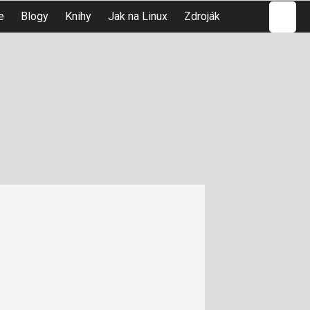
Hledat
e
Blogy
Knihy
Jak na Linux
Zdroják