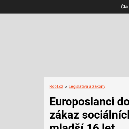
Člá
Root.cz
»
Legislativa a zákony
Europoslanci d
zákaz sociálníc
mladší 16 let