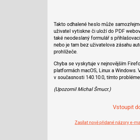
Takto odhalené heslo může samozřejmě v
uživatel vytiskne či uloží do PDF webov
také neodeslaný formulář s přihlašovacím
nebo je tam bez uživatelova zásahu aut
prohlížeče.
Chyba se vyskytuje v nejnovějším Firef
platformách macOS, Linux a Windows. V
v současnosti 140.10.0, tímto probléme
(Upozornil Michal Šmucr.)
Vstoupit d
Zasílat nově přidané názory e-m