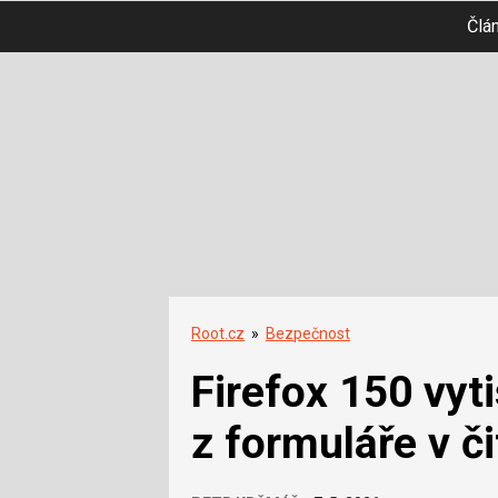
Člá
Root.cz
»
Bezpečnost
Firefox 150 vyt
z formuláře v č