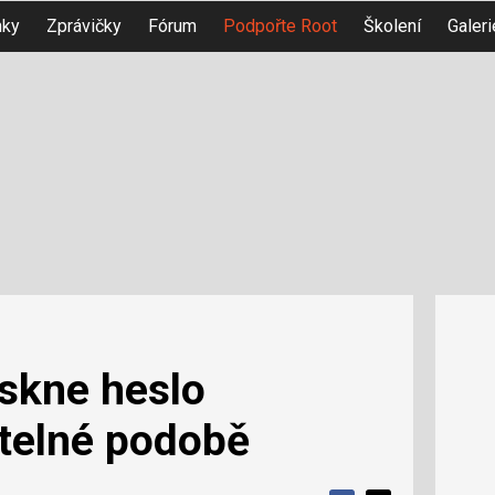
nky
Zprávičky
Fórum
Podpořte Root
Školení
Galeri
iskne heslo
itelné podobě