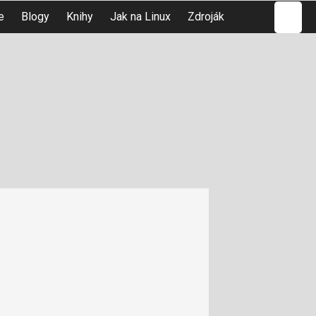
Hledat
e
Blogy
Knihy
Jak na Linux
Zdroják