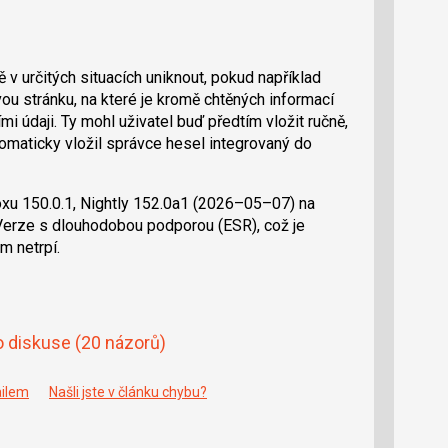
 určitých situacích uniknout, pokud například
ou stránku, na které je kromě chtěných informací
i údaji. Ty mohl uživatel buď předtím vložit ručně,
omaticky vložil správce hesel integrovaný do
oxu 150.0.1, Nightly 152.0a1 (2026–05–07) na
erze s dlouhodobou podporou (ESR), což je
m netrpí.
o diskuse
(20 názorů)
ailem
Našli jste v článku chybu?