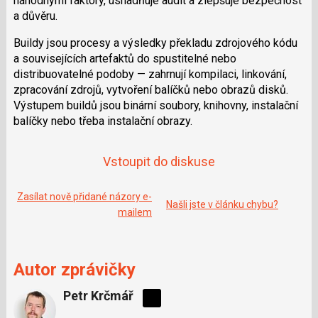
náhodnými faktory, usnadňuje audit a zlepšuje bezpečnost
a důvěru.
Buildy jsou procesy a výsledky překladu zdrojového kódu
a souvisejících artefaktů do spustitelné nebo
distribuovatelné podoby — zahrnují kompilaci, linkování,
zpracování zdrojů, vytvoření balíčků nebo obrazů disků.
Výstupem buildů jsou binární soubory, knihovny, instalační
balíčky nebo třeba instalační obrazy.
Vstoupit do diskuse
Zasílat nově přidané názory e-
Našli jste v článku chybu?
mailem
Autor zprávičky
Petr Krčmář
Sdílejte