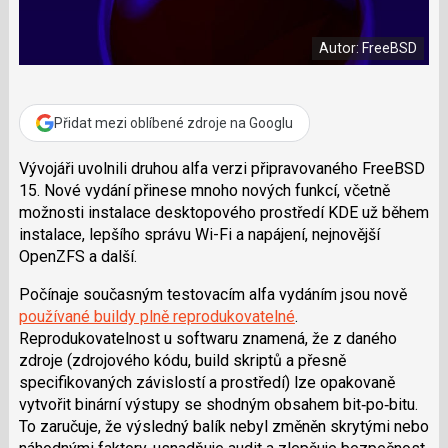
e
i
b
X
o
Autor: FreeBSD
o
k
u
Přidat mezi oblíbené zdroje na Googlu
Vývojáři uvolnili druhou alfa verzi připravovaného FreeBSD
15. Nové vydání přinese mnoho nových funkcí, včetně
možnosti instalace desktopového prostředí KDE už během
instalace, lepšího správu Wi-Fi a napájení, nejnovější
OpenZFS a další.
Počínaje současným testovacím alfa vydáním jsou nově
používané buildy plně reprodukovatelné
.
Reprodukovatelnost u softwaru znamená, že z daného
zdroje (zdrojového kódu, build skriptů a přesně
specifikovaných závislostí a prostředí) lze opakovaně
vytvořit binární výstupy se shodným obsahem bit‑po‑bitu.
To zaručuje, že výsledný balík nebyl změněn skrytými nebo