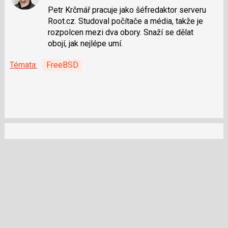
na
Petr Krčmář pracuje jako šéfredaktor serveru
síti
Root.cz. Studoval počítače a média, takže je
X
rozpolcen mezi dva obory. Snaží se dělat
obojí, jak nejlépe umí.
Témata:
FreeBSD