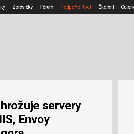
nky
Zprávičky
Fórum
Podpořte Root
Školení
Galeri
rožuje servery
IIS, Envoy
ngora