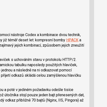
pomocí nástroje Codex a kombinace dvou technik,
y již téměř deset let: kompresní bomby
HPACK
a
 zajímavý jejich kombinací, způsobem jejich zneužití
viček s uchováním stavu v protokolu HTTP/2.
amickou tabulku naposledy použitých hlaviček,
e jednou a následně na ni odkazovat pomocí
 přijetí odkazů skládá celou zamýšlenou hlavičku
kou a poté v jediném požadavku odešle tisíce
ž útočníka stojí pouze jeden bajt přenesených dat,
ý odkaz přibližně 70 bajtů (Nginx, IIS, Pingora) až