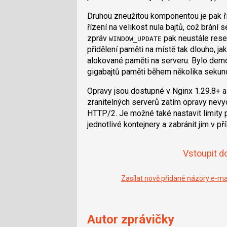
Druhou zneužitou komponentou je pak ří
řízení na velikost nula bajtů, což brán
zpráv
pak neustále reset
WINDOW_UPDATE
přidělení paměti na místě tak dlouho, jak
alokované paměti na serveru. Bylo demo
gigabajtů paměti během několika sekun
Opravy jsou dostupné v Nginx 1.29.8+ a
zranitelných serverů zatím opravy nevy
HTTP/2. Je možné také nastavit limit
jednotlivé kontejnery a zabránit jim v p
Vstoupit d
Zasílat nově přidané názory e-m
Autor zprávičky