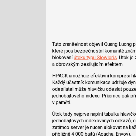
Tuto zranitelnost objevil Quang Luong 
které jsou bezpečnostní komunitě znám
blokování
útoku typu Slowloris
. Útok je
a obrovským zesilujícím efektem.
HPACK umožňuje efektivní kompresi hla
Každý účastník komunikace udržuje dyn
odesílatel může hlavičku odeslat pouz
jednobajtového indexu. Příjemce pak při
v paměti.
Útok tedy nejprve naplní tabulku hlavič
jednobajtových indexovaných odkazů, co
zatímco server je nucen alokovat na každ
přibližně 4 000 bajtů (Apache, Envoy).