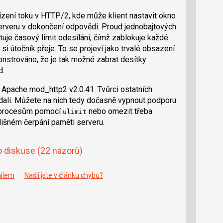
zení toku v HTTP/2, kde může klient nastavit okno
í serveru v dokončení odpovědi. Proud jednobajtových
uje časový limit odesílání, čímž zablokuje každé
 si útočník přeje. To se projeví jako trvalé obsazení
nstrováno, že je tak možné zabrat desítky
d.
 Apache mod_http2 v2.0.41. Tvůrci ostatních
dali. Můžete na nich tedy dočasně vypnout podporu
y procesům pomocí
nebo omezit třeba
ulimit
řílišném čerpání paměti serveru.
o diskuse
(22 názorů)
ailem
Našli jste v článku chybu?