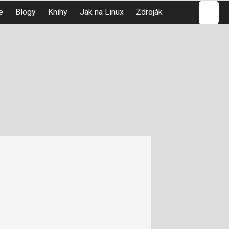
Hledat
e
Blogy
Knihy
Jak na Linux
Zdroják