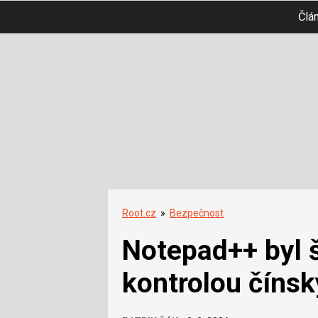
Člá
Root.cz
»
Bezpečnost
Notepad++ byl 
kontrolou číns