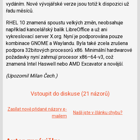
vydáním. Nové vývojářské verze jsou totiž k dispozici už
řadu měsíců.
RHEL 10 znamená spoustu velkých změn, neobsahuje
například kancelářský balík LibreOffice a už ani
vykreslovací server X.org. Nyní je podporována pouze
kombinace GNOME a Waylandu. Byla také zcela zrušena
podpora 32bitových procesorů x86. Minimální hardwarové
požadavky nyní zahrnují procesor x86–64-v3, což
znamená Intel Haswell nebo AMD Excavator a novější.
(Upozornil Milan Čech.)
Vstoupit do diskuse
(21 názorů)
Zasílat nově přidané názory e-
Našli jste v článku chybu?
mailem