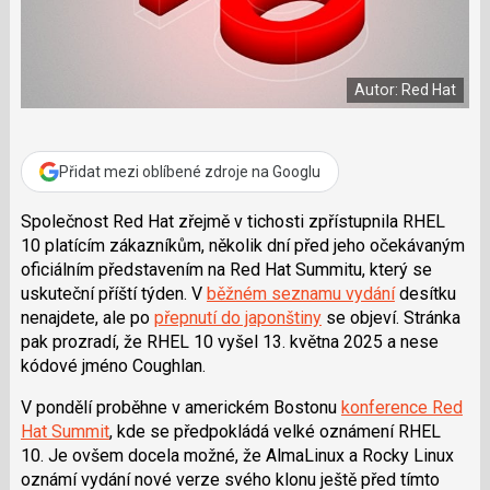
a
í
c
t
e
i
b
X
o
Autor: Red Hat
o
k
u
Přidat mezi oblíbené zdroje na Googlu
Společnost Red Hat zřejmě v tichosti zpřístupnila RHEL
10 platícím zákazníkům, několik dní před jeho očekávaným
oficiálním představením na Red Hat Summitu, který se
uskuteční příští týden. V
běžném seznamu vydání
desítku
nenajdete, ale po
přepnutí do japonštiny
se objeví. Stránka
pak prozradí, že RHEL 10 vyšel 13. května 2025 a nese
kódové jméno Coughlan.
V pondělí proběhne v americkém Bostonu
konference Red
Hat Summit
, kde se předpokládá velké oznámení RHEL
10. Je ovšem docela možné, že AlmaLinux a Rocky Linux
oznámí vydání nové verze svého klonu ještě před tímto