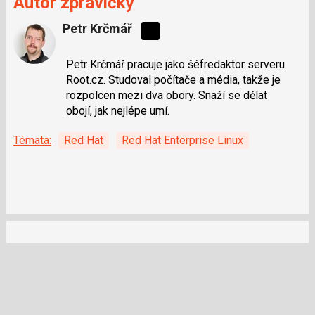
Autor zprávičky
Petr Krčmář
Sdílejte
na
Petr Krčmář pracuje jako šéfredaktor serveru
síti
Root.cz. Studoval počítače a média, takže je
X
rozpolcen mezi dva obory. Snaží se dělat
obojí, jak nejlépe umí.
Témata:
Red Hat
Red Hat Enterprise Linux