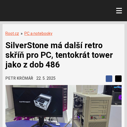
Root.cz
»
PC a notebooky
SilverStone má další retro
skříň pro PC, tentokrát tower
jako z dob 486
PETR KRČMÁŘ
22. 5. 2025
S
S
S
d
d
d
í
í
í
l
l
e
e
l
j
j
t
e
t
e
e
t
n
n
a
a
F
s