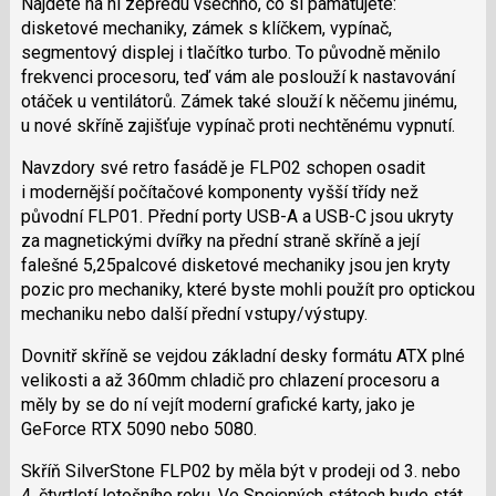
Najdete na ní zepředu všechno, co si pamatujete:
disketové mechaniky, zámek s klíčkem, vypínač,
segmentový displej i tlačítko turbo. To původně měnilo
frekvenci procesoru, teď vám ale poslouží k nastavování
otáček u ventilátorů. Zámek také slouží k něčemu jinému,
u nové skříně zajišťuje vypínač proti nechtěnému vypnutí.
Navzdory své retro fasádě je FLP02 schopen osadit
i modernější počítačové komponenty vyšší třídy než
původní FLP01. Přední porty USB-A a USB-C jsou ukryty
za magnetickými dvířky na přední straně skříně a její
falešné 5,25palcové disketové mechaniky jsou jen kryty
pozic pro mechaniky, které byste mohli použít pro optickou
mechaniku nebo další přední vstupy/výstupy.
Dovnitř skříně se vejdou základní desky formátu ATX plné
velikosti a až 360mm chladič pro chlazení procesoru a
měly by se do ní vejít moderní grafické karty, jako je
GeForce RTX 5090 nebo 5080.
Skříň SilverStone FLP02 by měla být v prodeji od 3. nebo
4. čtvrtletí letošního roku. Ve Spojených státech bude stát