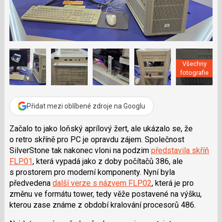
a
í
c
t
e
i
b
X
o
o
k
u
Všechny
fotografie
Přidat mezi oblíbené zdroje na Googlu
Začalo to jako loňský aprílový žert, ale ukázalo se, že
o retro skříně pro PC je opravdu zájem. Společnost
SilverStone tak nakonec vloni na podzim
představila skříň
FLP01
, která vypadá jako z doby počítačů 386, ale
s prostorem pro moderní komponenty. Nyní byla
předvedena
další verze s názvem FLP02
, která je pro
změnu ve formátu tower, tedy věže postavené na výšku,
kterou zase známe z období kralování procesorů 486.