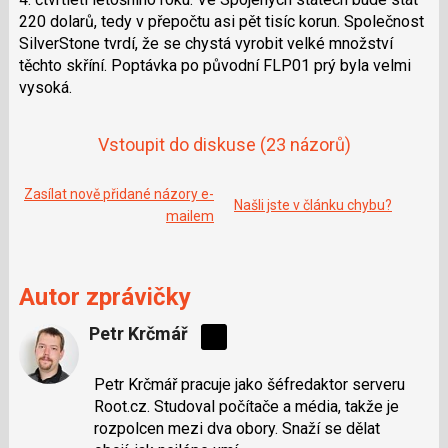
220 dolarů, tedy v přepočtu asi pět tisíc korun. Společnost
SilverStone tvrdí, že se chystá vyrobit velké množství
těchto skříní. Poptávka po původní FLP01 prý byla velmi
vysoká.
Vstoupit do diskuse
(23 názorů)
Zasílat nově přidané názory e-
Našli jste v článku chybu?
mailem
Autor zprávičky
Petr Krčmář
Sdílejte
na
Petr Krčmář pracuje jako šéfredaktor serveru
síti
Root.cz. Studoval počítače a média, takže je
X
rozpolcen mezi dva obory. Snaží se dělat