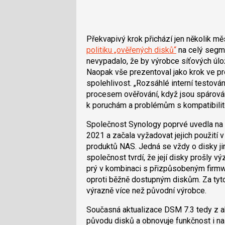
Překvapivý krok přichází jen několik m
politiku „ověřených disků“
na celý segme
nevypadalo, že by výrobce síťových úlož
Naopak vše prezentoval jako krok ve pro
spolehlivost.
Rozsáhlé interní testován
procesem ověřování, když jsou spárová
k poruchám a problémům s kompatibilit
Společnost Synology poprvé uvedla na t
2021 a začala vyžadovat jejich použití 
produktů NAS. Jedná se vždy o disky ji
společnost tvrdí, že její disky prošly
prý v kombinaci s přizpůsobeným firmw
oproti běžně dostupným diskům. Za ty
výrazně více než původní výrobce.
Současná aktualizace DSM 7.3 tedy z a
původu disků a obnovuje funkčnost i na