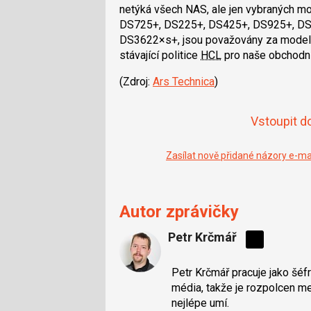
netýká všech NAS, ale jen vybraných m
DS725+, DS225+, DS425+, DS925+, DS15
DS3622×s+, jsou považovány za modely 
stávající politice
HCL
pro naše obchodní
(Zdroj:
Ars Technica
)
Vstoupit d
Zasílat nově přidané názory e-m
Autor zprávičky
Petr Krčmář
Sdílejte
na
Petr Krčmář pracuje jako šéf
síti
média, takže je rozpolcen mez
X
nejlépe umí.