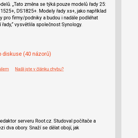
odelů.
Tato změna se týká pouze modelů řady 25:
25+, DS1825+. Modely řady xs+, jako například
pro firmy/podniky a budou i nadále podléhat
 řady,
vysvětlila společnost Synology.
o diskuse
(40 názorů)
ailem
Našli jste v článku chybu?
redaktor serveru Root.cz. Studoval počítače a
i dva obory. Snaží se dělat obojí, jak