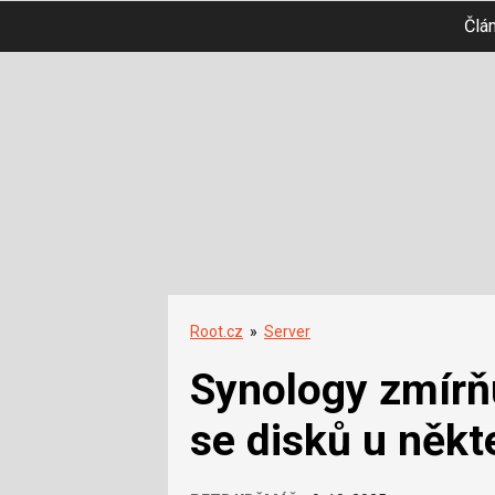
Člá
Root.cz
»
Server
Synology zmírňu
se disků u něk