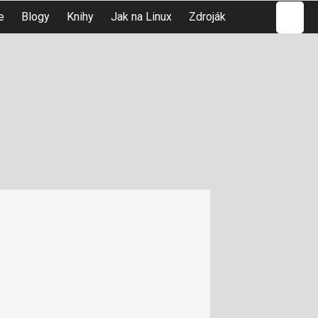
Hledat
e
Blogy
Knihy
Jak na Linux
Zdroják