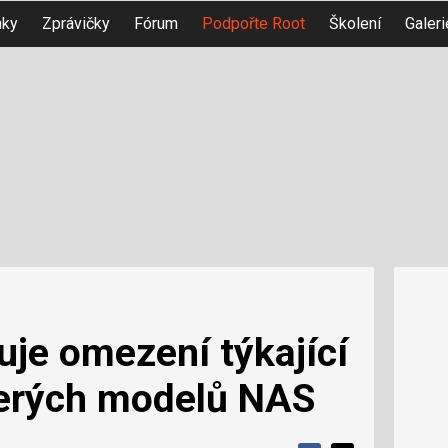
nky
Zprávičky
Fórum
Podpořte Root
Školení
Galeri
je omezení týkající
terých modelů NAS