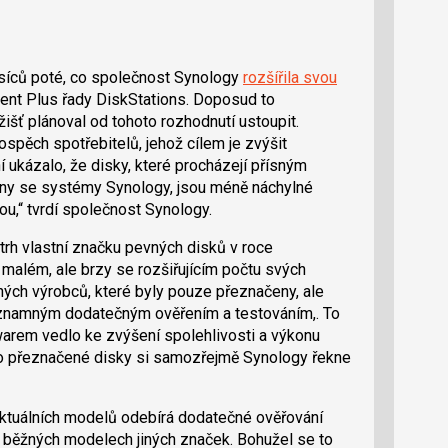
ěsíců poté, co společnost Synology
rozšířila svou
nt Plus řady DiskStations. Doposud to
išť plánoval od tohoto rozhodnutí ustoupit.
spěch spotřebitelů, jehož cílem je zvýšit
í ukázalo, že disky, které procházejí přísným
ny se systémy Synology, jsou méně náchylné
ou,
tvrdí společnost Synology.
rh vlastní značku pevných disků v roce
v malém, ale brzy se rozšiřujícím počtu svých
ných výrobců, které byly pouze přeznačeny, ale
 významným dodatečným ověřením a testováním,. To
arem vedlo ke zvýšení spolehlivosti a výkonu
to přeznačené disky si samozřejmě Synology řekne
ktuálních modelů odebírá dodatečné ověřování
 běžných modelech jiných značek. Bohužel se to