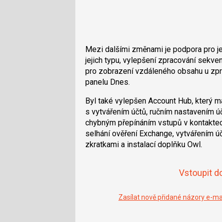
Mezi dalšími změnami je podpora pro j
jejich typu, vylepšení zpracování sekv
pro zobrazení vzdáleného obsahu u zp
panelu Dnes.
Byl také vylepšen Account Hub, který m
s vytvářením účtů, ručním nastavením úč
chybným přepínáním vstupů v kontaktec
selhání ověření Exchange, vytvářením ú
zkratkami a instalací doplňku Owl.
Vstoupit d
Zasílat nově přidané názory e-m