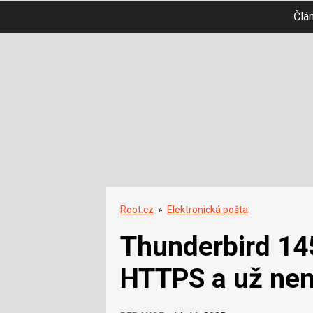
Člá
Root.cz
»
Elektronická pošta
Thunderbird 14
HTTPS a už není