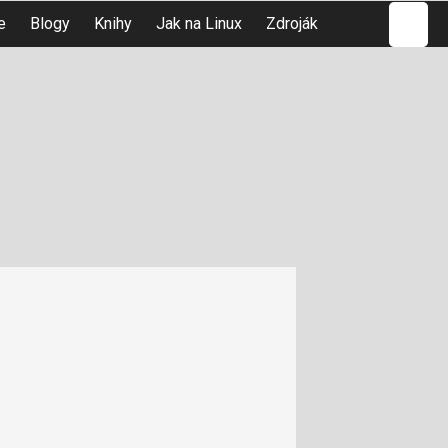
Hledat
e
Blogy
Knihy
Jak na Linux
Zdroják