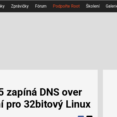
nky
Zprávičky
Fórum
Podpořte Root
Školení
Galeri
5 zapíná DNS over
 pro 32bitový Linux