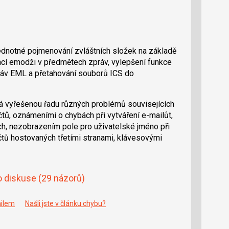
ednotné pojmenování zvláštních složek na základě
encí emodži v předmětech zpráv, vylepšení funkce
ráv EML a přetahování souborů ICS do
á vyřešenou řadu různých problémů souvisejících
tů, oznámeními o chybách při vytváření e-mailůt,
h, nezobrazením pole pro uživatelské jméno při
čtů hostovaných třetími stranami, klávesovými
o diskuse
(29 názorů)
ailem
Našli jste v článku chybu?