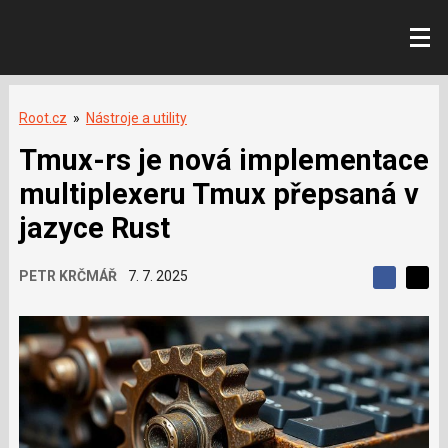
Root.cz
»
Nástroje a utility
Tmux-rs je nová implementace
multiplexeru Tmux přepsaná v
jazyce Rust
PETR KRČMÁŘ
7. 7. 2025
S
S
S
d
d
d
í
í
í
l
l
e
e
l
j
j
t
e
t
e
e
t
n
n
a
a
F
s