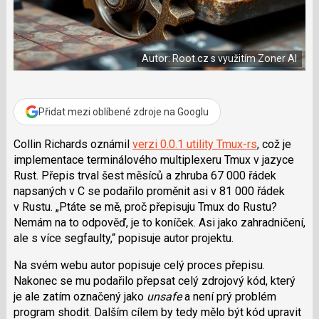
a
í
c
t
e
i
b
X
o
Autor: Root.cz s využitím Zoner AI
o
k
u
Přidat mezi oblíbené zdroje na Googlu
Collin Richards oznámil
verzi 0.0.1 utility Tmux-rs
, což je
implementace terminálového multiplexeru Tmux v jazyce
Rust. Přepis trval šest měsíců a zhruba 67 000 řádek
napsaných v C se podařilo proměnit asi v 81 000 řádek
v Rustu.
Ptáte se mě, proč přepisuju Tmux do Rustu?
Nemám na to odpověď, je to koníček. Asi jako zahradničení,
ale s více segfaulty,
popisuje autor projektu.
Na svém webu autor popisuje celý proces přepisu.
Nakonec se mu podařilo přepsat celý zdrojový kód, který
je ale zatím označený jako
unsafe
a není prý problém
program shodit. Dalším cílem by tedy mělo být kód upravit