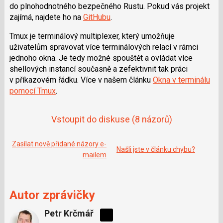
do plnohodnotného bezpečného Rustu. Pokud vás projekt
zajímá, najdete ho na
GitHubu
.
Tmux je terminálový multiplexer, který umožňuje
uživatelům spravovat více terminálových relací v rámci
jednoho okna. Je tedy možné spouštět a ovládat více
shellových instancí současně a zefektivnit tak práci
v příkazovém řádku. Více v našem článku
Okna v terminálu
pomocí Tmux
.
Vstoupit do diskuse
(8 názorů)
Zasílat nově přidané názory e-
Našli jste v článku chybu?
mailem
Autor zprávičky
Petr Krčmář