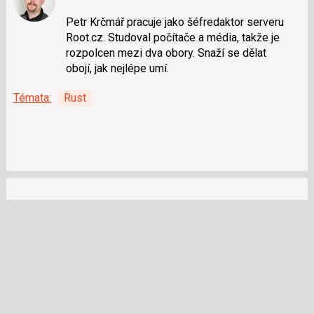
Sdílejte
na
Petr Krčmář pracuje jako šéfredaktor serveru
síti
Root.cz. Studoval počítače a média, takže je
X
rozpolcen mezi dva obory. Snaží se dělat
obojí, jak nejlépe umí.
Témata:
Rust