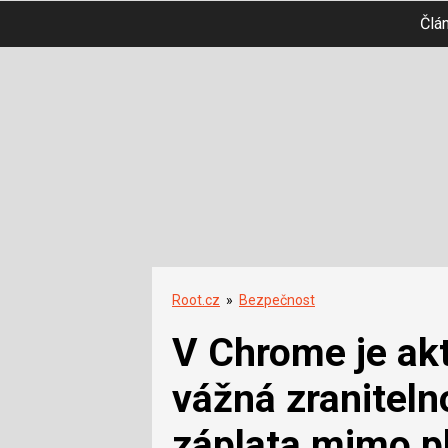
Člá
Root.cz
»
Bezpečnost
V Chrome je ak
vážná zraniteln
záplata mimo p