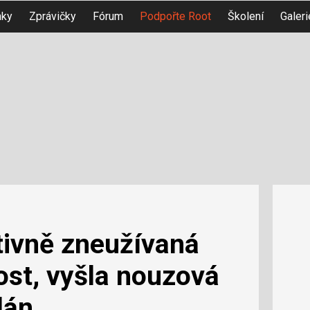
nky
Zprávičky
Fórum
Podpořte Root
Školení
Galeri
tivně zneužívaná
ost, vyšla nouzová
lán