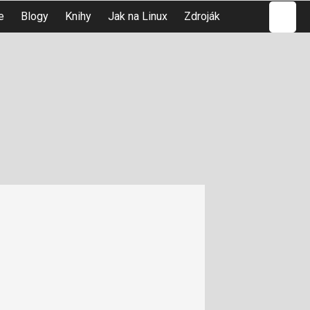
Hledat
e
Blogy
Knihy
Jak na Linux
Zdroják