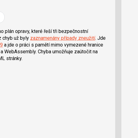
 plán opravy, které řeší tři bezpečnostní
z chyb už byly
zaznamenány případy zneužití
. Jde
9
a jde o práci s pamětí mimo vymezené hranice
t a WebAssembly. Chyba umožňuje zaútočit na
L stránky.