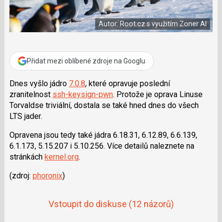
e
i
b
X
o
Autor: Root.cz s využitím Zoner AI
o
k
u
Přidat mezi oblíbené zdroje na Googlu
Dnes vyšlo jádro
7.0.8
, které opravuje poslední
zranitelnost
ssh-keysign-pwn
. Protože je oprava Linuse
Torvaldse triviální, dostala se také hned dnes do všech
LTS jader.
Opravena jsou tedy také jádra 6.18.31, 6.12.89, 6.6.139,
6.1.173, 5.15.207 i 5.10.256. Více detailů naleznete na
stránkách
kernel.org
.
(zdroj:
phoronix
)
Vstoupit do diskuse
(12 názorů)