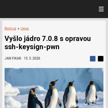
Root.cz
»
Linux
Vyšlo jádro 7.0.8 s opravou
ssh-keysign-pwn
JAN FIKAR
15. 5. 2026
S
S
S
d
d
d
í
í
í
l
l
e
e
l
j
j
t
e
t
e
e
t
n
n
a
a
F
s
a
í
c
t