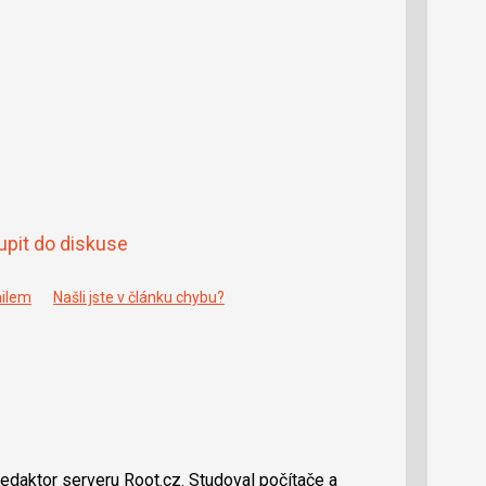
upit do diskuse
ailem
Našli jste v článku chybu?
redaktor serveru Root.cz. Studoval počítače a