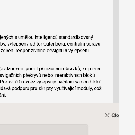
jených s umělou inteligencí, standardizovaný
by, vylepšený editor Gutenberg, centrální správu
zšíření responzivního designu a vylepšení
í stanovení priorit při načítání obrázků, zejména
navigačních překryvů nebo interaktivních bloků
dPress 7.0 rovněž vylepšuje načítání šablon bloků
idává podporu pro skripty využívající moduly, což
ní.