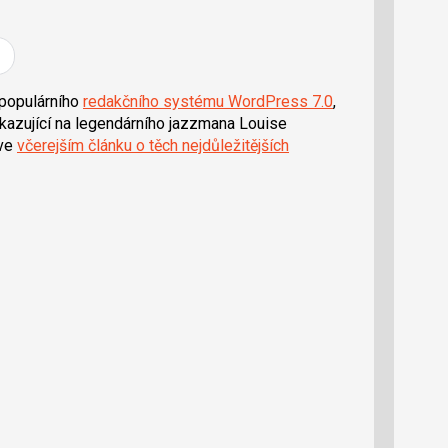
 populárního
redakčního systému WordPress 7.0
,
azující na legendárního jazzmana Louise
 ve
včerejším článku o těch nejdůležitějších