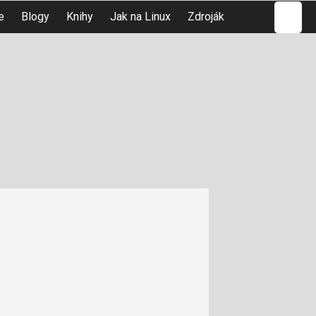
Hledat
e
Blogy
Knihy
Jak na Linux
Zdroják