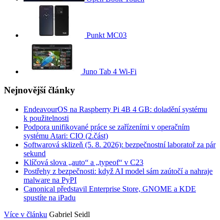
Punkt MC03
Juno Tab 4 Wi-Fi
Nejnovější články
EndeavourOS na Raspberry Pi 4B 4 GB: doladění systému
k použitelnosti
Podpora unifikované práce se zařízeními v operačním
systému Atari: CIO (2.část)
Softwarová sklizeň (5. 8. 2026): bezpečnostní laboratoř za pár
sekund
Klíčová slova „auto“ a „typeof“ v C23
Postřehy z bezpečnosti: když AI model sám zaútočí a nahraje
malware na PyPI
Canonical představil Enterprise Store, GNOME a KDE
spustíte na iPadu
Více v článku
Gabriel Seidl