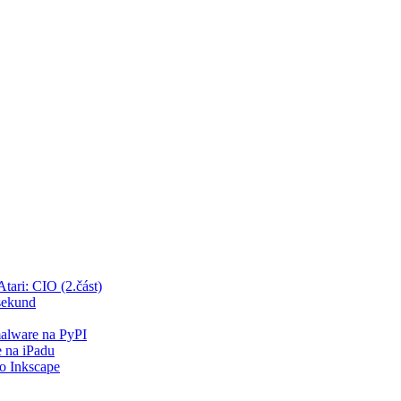
tari: CIO (2.část)
 sekund
malware na PyPI
 na iPadu
o Inkscape