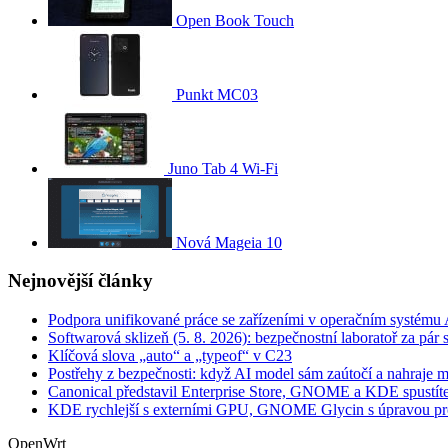
Open Book Touch
Punkt MC03
Juno Tab 4 Wi-Fi
Nová Mageia 10
Nejnovější články
Podpora unifikované práce se zařízeními v operačním systému A
Softwarová sklizeň (5. 8. 2026): bezpečnostní laboratoř za pár
Klíčová slova „auto“ a „typeof“ v C23
Postřehy z bezpečnosti: když AI model sám zaútočí a nahraje 
Canonical představil Enterprise Store, GNOME a KDE spustíte
KDE rychlejší s externími GPU, GNOME Glycin s úpravou pr
OpenWrt