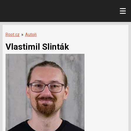
Root.cz
»
Autoři
Vlastimil Slinták