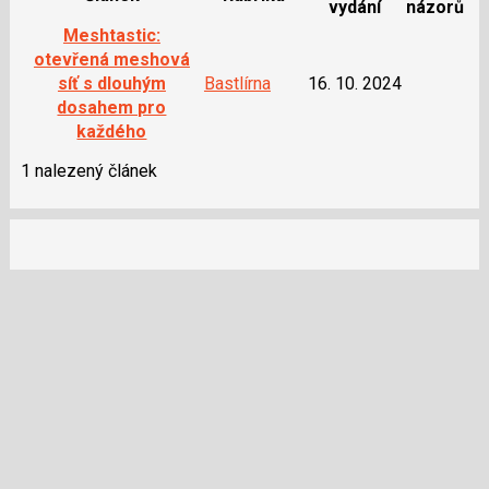
vydání
názorů
Meshtastic:
otevřená meshová
síť s dlouhým
Bastlírna
16. 10. 2024
dosahem pro
každého
1 nalezený článek