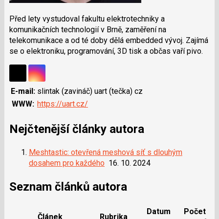
Před lety vystudoval fakultu elektrotechniky a
komunikačních technologií v Brně, zaměření na
telekomunikace a od té doby dělá embedded vývoj. Zajímá
se o elektroniku, programování, 3D tisk a občas vaří pivo.
Sdílejte
Sdílejte
E-mail:
slintak (zavináč) uart (tečka) cz
na
na
WWW:
https://uart.cz/
Instagramu
síti
X
Nejčtenější články autora
Meshtastic: otevřená meshová síť s dlouhým
dosahem pro každého
16. 10. 2024
Seznam článků autora
Datum
Počet
Článek
Rubrika