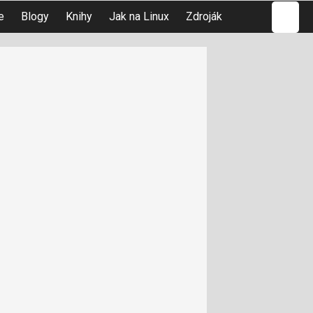
Hledat
e
Blogy
Knihy
Jak na Linux
Zdroják