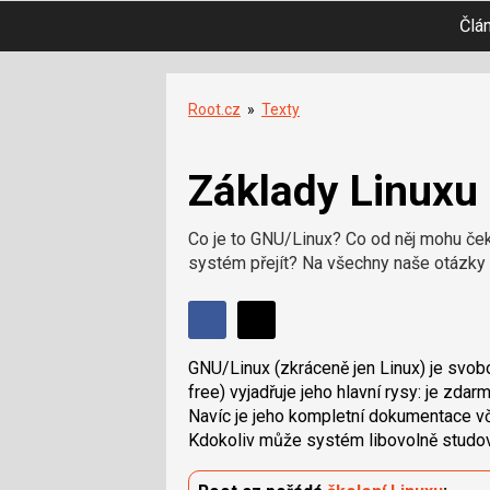
Člá
Root.cz
»
Texty
Základy Linuxu
Co je to GNU/Linux? Co od něj mohu če
systém přejít? Na všechny naše otázky 
Sdílet
Sdílejte
Sdílejte
na
GNU/Linux (zkráceně jen Linux) je svob
na
Facebooku
free) vyjadřuje jeho hlavní rysy: je zda
síti
Navíc je jeho kompletní dokumentace 
X
Kdokoliv může systém libovolně studov