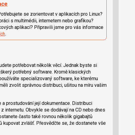
ace
otřebujete se zorientovat v aplikacích pro Linux?
 práci s multimédii, internetem nebo grafikou?
ových aplikací? Připravili jsme pro vás informace
ích
.
budete potřebovat několik věcí. Jednak byste si
veškerý potřebný software. Kromě klasických
používáte specializovaný software, ke kterému
měli zvolit správnou distribuci, ušitou na míru vašim
e a prostudování její dokumentace. Distribuci
 z internetu. Obvykle se dodávají na CD nebo dnes
stanete často také rovnou několik gigabajtů
ů kupovat zvlášť. Přesvědčte se, že dostanete vše