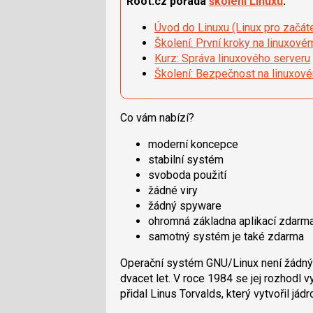
Root.cz pořádá
školení Linuxu
:
Úvod do Linuxu (Linux pro začát
Školení: První kroky na linuxové
Kurz: Správa linuxového serveru
Školení: Bezpečnost na linuxov
Co vám nabízí?
moderní koncepce
stabilní systém
svoboda použití
žádné viry
žádný spyware
ohromná základna aplikací zdarm
samotný systém je také zdarma
Operační systém GNU/Linux není žádným
dvacet let. V roce 1984 se jej rozhodl v
přidal Linus Torvalds, který vytvořil jád