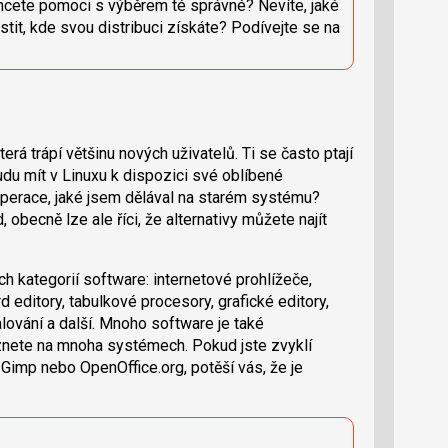
hcete pomoci s výběrem té správné? Nevíte, jaké
stit, kde svou distribuci získáte? Podívejte se na
rá trápí většinu nových uživatelů. Ti se často ptají
du mít v Linuxu k dispozici své oblíbené
perace, jaké jsem dělával na starém systému?
 obecně lze ale říci, že alternativy můžete najít
ch kategorií software: internetové prohlížeče,
 editory, tabulkové procesory, grafické editory,
alování a další. Mnoho software je také
leznete na mnoha systémech. Pokud jste zvyklí
 Gimp nebo OpenOffice.org, potěší vás, že je