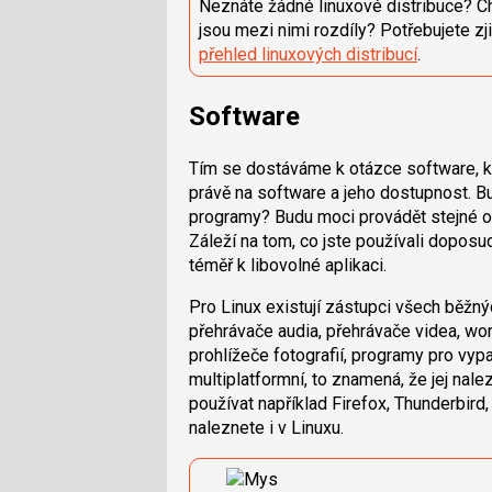
Neznáte žádné linuxové distribuce? C
jsou mezi nimi rozdíly? Potřebujete zji
přehled linuxových distribucí
.
Software
Tím se dostáváme k otázce software, kte
právě na software a jeho dostupnost. Bu
programy? Budu moci provádět stejné o
Záleží na tom, co jste používali doposud,
téměř k libovolné aplikaci.
Pro Linux existují zástupci všech běžný
přehrávače audia, přehrávače videa, word
prohlížeče fotografií, programy pro vyp
multiplatformní, to znamená, že jej na
používat například Firefox, Thunderbird,
naleznete i v Linuxu.