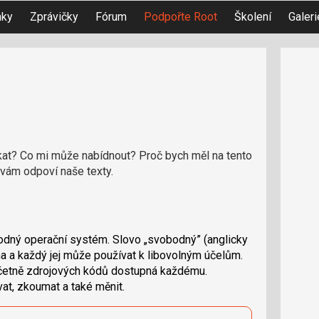
nky
Zprávičky
Fórum
Podpořte Root
Školení
Galeri
kat? Co mi může nabídnout? Proč bych měl na tento
vám odpoví naše texty.
odný operační systém. Slovo „svobodný” (anglicky
rma a každý jej může používat k libovolným účelům.
včetně zdrojových kódů dostupná každému.
at, zkoumat a také měnit.