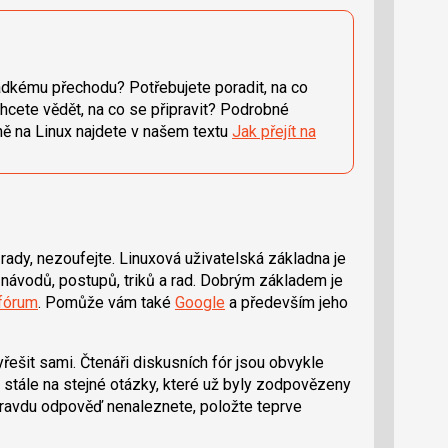
adkému přechodu? Potřebujete poradit, na co
cete vědět, na co se připravit? Podrobné
tně na Linux najdete v našem textu
Jak přejít na
rady, nezoufejte. Linuxová uživatelská základna je
 návodů, postupů, triků a rad. Dobrým základem je
 fórum
. Pomůže vám také
Google
a především jeho
ešit sami. Čtenáři diskusních fór jsou obvykle
 stále na stejné otázky, které už byly zodpovězeny
pravdu odpověď nenaleznete, položte teprve