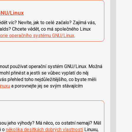
GNU/Linux
ět víc? Nevíte, jak to celé začalo? Zajímá vás,
orvalds? Chcete vědět, co má společného Linux
torie operačního systému GNU/Linux
.
dnout používat operační systém GNU/Linux. Možná
ohl přinést a jestli se vůbec vyplatí do něj
 vás přehled toho nejdůležitějšího, co byste měli
inuxu
a porovnejte jej se svým stávajícím
sou jeho výhody? Má něco, co ostatní nemají? Měl
i o
několika desítkách dobrých vlastností
Linuxu,