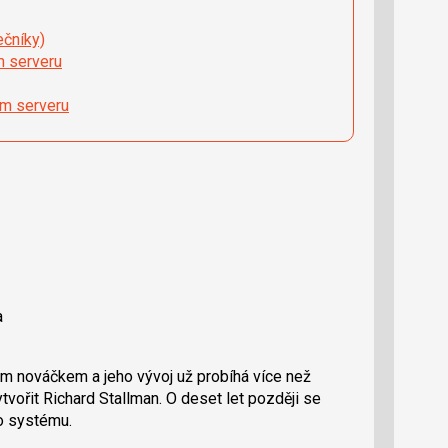
ečníky)
m serveru
ém serveru
a
 nováčkem a jeho vývoj už probíhá více než
ytvořit Richard Stallman. O deset let později se
ro systému.