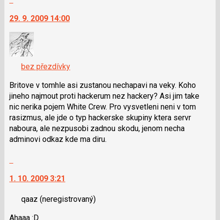
pro
na
29. 9. 2009 14:00
předchozí
další
nový
nový
názor
názor.
K
navigaci
bez přezdívky
lze
použít
Britove v tomhle asi zustanou nechapavi na veky. Koho
i
jineho najmout proti hackerum nez hackery? Asi jim take
klávesy
nic nerika pojem White Crew. Pro vysvetleni neni v tom
N
rasizmus, ale jde o typ hackerske skupiny ktera servr
pro
naboura, ale nezpusobi zadnou skodu, jenom necha
následující
adminovi odkaz kde ma diru.
a
Skok
P
na
pro
1. 10. 2009 3:21
další
předchozí
nový
nový
qaaz
(neregistrovaný)
názor.
názor
K
Ahaaa :D