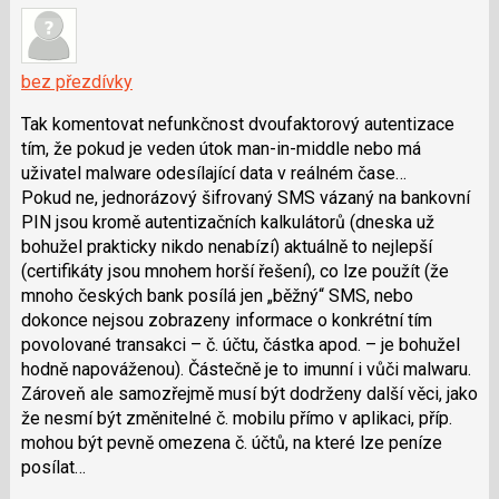
bez přezdívky
Tak komentovat nefunkčnost dvoufaktorový autentizace
tím, že pokud je veden útok man-in-middle nebo má
uživatel malware odesílající data v reálném čase…
Pokud ne, jednorázový šifrovaný SMS vázaný na bankovní
PIN jsou kromě autentizačních kalkulátorů (dneska už
bohužel prakticky nikdo nenabízí) aktuálně to nejlepší
(certifikáty jsou mnohem horší řešení), co lze použít (že
mnoho českých bank posílá jen „běžný“ SMS, nebo
dokonce nejsou zobrazeny informace o konkrétní tím
povolované transakci – č. účtu, částka apod. – je bohužel
hodně napováženou). Částečně je to imunní i vůči malwaru.
Zároveň ale samozřejmě musí být dodrženy další věci, jako
že nesmí být změnitelné č. mobilu přímo v aplikaci, příp.
mohou být pevně omezena č. účtů, na které lze peníze
posílat…