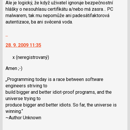
Ale je logický, že když uživatel ignoruje bezpečnostní
hlášky o nesouhlasu certifikátu a/nebo má zasra… PC
malwarem, tak mu nepomůže ani padesátifaktorová
autentizace, ba ani svěcená voda.
Skok
na
28. 9. 2009 11:35
další
nový
x
(neregistrovaný)
názor.
K
Amen ;-)
navigaci
lze
„Programming today is a race between software
použít
engineers striving to
i
build bigger and better idiot-proof programs, and the
klávesy
universe trying to
N
produce bigger and better idiots. So far, the universe is
pro
winning.“
následující
~Author Unknown
a
P
Skok