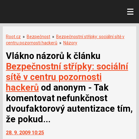
Root.cz
»
Bezpečnost
»
Bezpečnostní střípky: sociální sítě v
centru pozornosti hackerů
»
Názory
Vlákno názorů k článku
Bezpečnostní střípky: sociální
sítě v centru pozornosti
hackerů
od anonym - Tak
komentovat nefunkčnost
dvoufaktorový autentizace tím,
že pokud...
28. 9. 2009 10:25