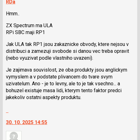
RDa
Hmm..
ZX Spectrum ma ULA
RPi SBC maji RP1
Jak ULA tak RP1 jsou zakaznicke obvody, ktere nejsou v
distribuci a zamezuji svobode si danou vec treba opravit
(nebo vyuzivat podle vlastniho uvazeni).
Je zajimava souvislost, ze oba produkty jsou anglickym
vymyslem a v podstate plivancem do tvare svym
uzivatelum. Ano - je to levny, ale to je tak vsechno... a
bohuzel existuje masa lidi, kterym tento faktor predci
jakekoliv ostatni aspekty produktu.
Skok
na
30. 10. 2025 14:55
další
nový
názor.