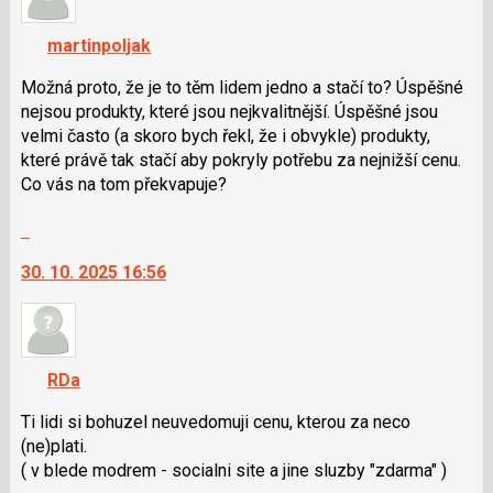
K
navigaci
martinpoljak
lze
použít
Možná proto, že je to těm lidem jedno a stačí to? Úspěšné
i
nejsou produkty, které jsou nejkvalitnější. Úspěšné jsou
klávesy
velmi často (a skoro bych řekl, že i obvykle) produkty,
N
které právě tak stačí aby pokryly potřebu za nejnižší cenu.
pro
Co vás na tom překvapuje?
následující
Skok
a
na
P
30. 10. 2025 16:56
další
pro
nový
předchozí
názor.
nový
K
názor
navigaci
RDa
lze
použít
Ti lidi si bohuzel neuvedomuji cenu, kterou za neco
i
(ne)plati.
klávesy
( v blede modrem - socialni site a jine sluzby "zdarma" )
N