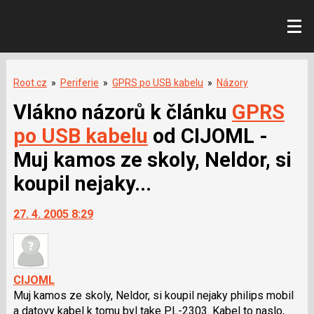
Root.cz
»
Periferie
»
GPRS po USB kabelu
»
Názory
Vlákno názorů k článku
GPRS
po USB kabelu
od CIJOML -
Muj kamos ze skoly, Neldor, si
koupil nejaky...
27. 4. 2005 8:29
CIJOML
Muj kamos ze skoly, Neldor, si koupil nejaky philips mobil
a datovy kabel k tomu byl take PL-2303. Kabel to naslo,