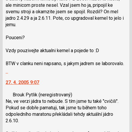
ale minicom proste nesel. Vzal jsem ho ja, pripojil ke
svemu stroji a okamzite jsem se spojil. Rozdil? On mel
jadro 2.4.29 a ja 2.6.11. Pote, co upgradoval kernel to jelo i
jemu.
Pouceni?
Vzdy pouzivejte aktualni kernel a pojede to :D
BTW v clanku neni napsano, s jakym jadrem se laborovalo.
Skok
na
27. 4. 2005 9:07
další
nový
Brouk Pytlik
(neregistrovaný)
názor.
Ne, ve verzi jádra to nebude. S tím jsme tu také "cvičili".
K
Pokud se dobře pamatuji, tak jsme tu během toho
navigaci
odpoledního maratonu překládali tehdy aktuální jádro
lze
2.6.10.
použít
i