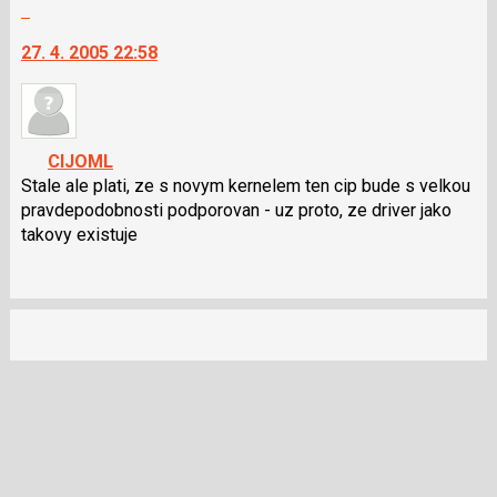
Skok
předchozí
na
nový
27. 4. 2005 22:58
další
názor
nový
názor.
K
navigaci
CIJOML
lze
Stale ale plati, ze s novym kernelem ten cip bude s velkou
použít
pravdepodobnosti podporovan - uz proto, ze driver jako
i
takovy existuje
klávesy
N
pro
následující
a
P
pro
předchozí
nový
názor