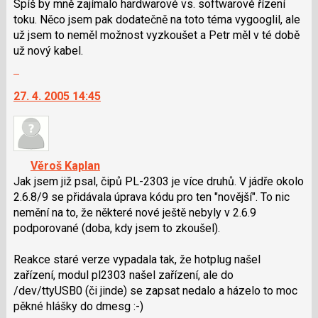
Spíš by mně zajímalo hardwarové vs. softwarové řízení
klávesy
toku. Něco jsem pak dodatečně na toto téma vygooglil, ale
N
už jsem to neměl možnost vyzkoušet a Petr měl v té době
pro
už nový kabel.
následující
Skok
a
na
P
27. 4. 2005 14:45
další
pro
nový
předchozí
názor.
nový
K
názor
navigaci
Věroš Kaplan
lze
Jak jsem již psal, čipů PL-2303 je více druhů. V jádře okolo
použít
2.6.8/9 se přidávala úprava kódu pro ten "novější". To nic
i
nemění na to, že některé nové ještě nebyly v 2.6.9
klávesy
podporované (doba, kdy jsem to zkoušel).
N
pro
Reakce staré verze vypadala tak, že hotplug našel
následující
zařízení, modul pl2303 našel zařízení, ale do
a
/dev/ttyUSB0 (či jinde) se zapsat nedalo a házelo to moc
P
pěkné hlášky do dmesg :-)
pro