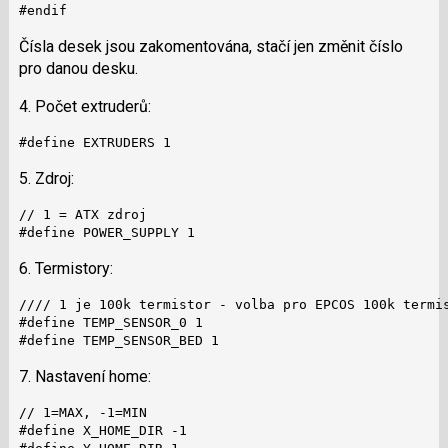
#endif
Čísla desek jsou zakomentována, stačí jen změnit číslo
pro danou desku.
4. Počet extruderů:
#define EXTRUDERS 1
5. Zdroj:
// 1 = ATX zdroj

#define POWER_SUPPLY 1
6. Termistory:
//// 1 je 100k termistor - volba pro EPCOS 100k termis
#define TEMP_SENSOR_0 1

#define TEMP_SENSOR_BED 1
7. Nastavení home:
// 1=MAX, -1=MIN

#define X_HOME_DIR -1
