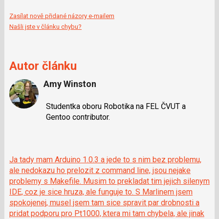
Zasílat nově přidané názory e-mailem
Našli jste v článku chybu?
Autor článku
Amy Winston
Studentka oboru Robotika na FEL ČVUT a
Gentoo contributor.
Ja tady mam Arduino 1.0.3 a jede to s nim bez problemu,
ale nedokazu ho prelozit z command line, jsou nejake
problemy s Makefile. Musim to prekladat tim jejich silenym
IDE, coz je sice hruza, ale funguje to. S Marlinem jsem
spokojenej, musel jsem tam sice spravit par drobnosti a
pridat podporu pro Pt1000, ktera mi tam chybela, ale jinak