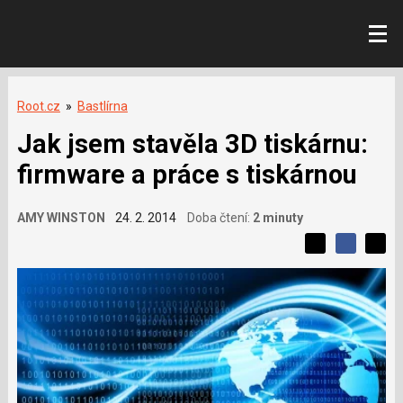
Root.cz
»
Bastlírna
Jak jsem stavěla 3D tiskárnu:
firmware a práce s tiskárnou
AMY WINSTON
24. 2. 2014
Doba čtení:
2 minuty
L
S
S
í
S
d
d
d
b
í
í
í
í
l
l
e
s
e
l
j
j
e
t
e
t
v
e
e
t
n
á
n
a
a
m
F
s
č