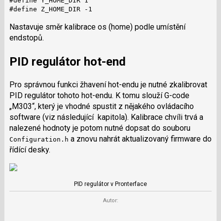
#define Y_HOME_DIR 1

#define Z_HOME_DIR -1
Nastavuje směr kalibrace os (home) podle umístění
endstopů.
PID regulátor hot-end
Pro správnou funkci žhavení hot-endu je nutné zkalibrovat
PID regulátor tohoto hot-endu. K tomu slouží G-code
„M303“, který je vhodné spustit z nějakého ovládacího
software (viz následující kapitola). Kalibrace chvíli trvá a
nalezené hodnoty je potom nutné dopsat do souboru
a znovu nahrát aktualizovaný firmware do
Configuration.h
řídící desky.
PID regulátor v Pronterface
Autor: