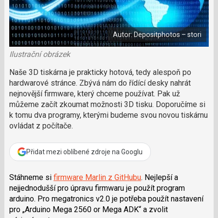
a
í
c
l
t
e
i
á
b
X
n
o
Autor: Depositphotos – stori
o
e
k
k
u
Ilustrační obrázek
?
P
Naše 3D tiskárna je prakticky hotová, tedy alespoň po
o
hardwarové stránce. Zbývá nám do řídící desky nahrát
d
nejnovější firmware, který chceme používat. Pak už
p
můžeme začít zkoumat možnosti 3D tisku. Doporučíme si
o
k tomu dva programy, kterými budeme svou novou tiskárnu
ř
ovládat z počítače.
t
e
r
Přidat mezi oblíbené zdroje na Googlu
e
d
a
Stáhneme si
firmware Marlin z GitHubu
. Nejlepší a
k
nejjednodušší pro úpravu firmwaru je použít program
c
arduino. Pro megatronics v2.0 je potřeba použít nastavení
i
pro „Arduino Mega 2560 or Mega ADK“ a zvolit