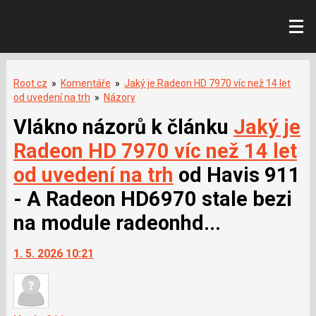
Root.cz
»
Komentáře
»
Jaký je Radeon HD 7970 víc než 14 let
od uvedení na trh
»
Názory
Vlákno názorů k článku
Jaký je
Radeon HD 7970 víc než 14 let
od uvedení na trh
od Havis 911
- A Radeon HD6970 stale bezi
na module radeonhd...
1. 5. 2026 10:21