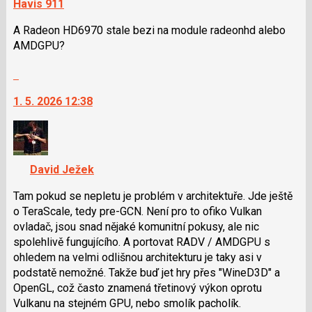
Havis 911
A Radeon HD6970 stale bezi na module radeonhd alebo
AMDGPU?
Skok
na
1. 5. 2026 12:38
další
nový
názor.
K
navigaci
David Ježek
lze
použít
Tam pokud se nepletu je problém v architektuře. Jde ještě
i
o TeraScale, tedy pre-GCN. Není pro to ofiko Vulkan
klávesy
ovladač, jsou snad nějaké komunitní pokusy, ale nic
N
spolehlivě fungujícího. A portovat RADV / AMDGPU s
pro
ohledem na velmi odlišnou architekturu je taky asi v
následující
podstatě nemožné. Takže buď jet hry přes "WineD3D" a
a
OpenGL, což často znamená třetinový výkon oprotu
P
Vulkanu na stejném GPU, nebo smolík pacholík.