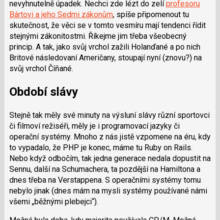
nevyhnutelně úpadek. Nechci zde lézt do zelí
profesoru
Bártovi a jeho Sedmi zákonům
, spíše připomenout tu
skutečnost, že věci se v tomto vesmíru mají tendenci řídit
stejnými zákonitostmi. Říkejme jim třeba všeobecný
princip. A tak, jako svůj vrchol zažili Holanďané a po nich
Britové následovaní Američany, stoupají nyní (znovu?) na
svůj vrchol Číňané.
Období slávy
Stejně tak měly své minuty na výsluní slávy různí sportovci
či filmoví režiséři, měly je i programovací jazyky či
operační systémy. Mnoho z nás jistě vzpomene na éru, kdy
to vypadalo, že PHP je konec, máme tu Ruby on Rails.
Nebo když odbočím, tak jedna generace nedala dopustit na
Sennu, další na Schumachera, ta pozdější na Hamiltona a
dnes třeba na Verstappena. S operačními systémy tomu
nebylo jinak (dnes mám na mysli systémy používané námi
všemi „běžnými plebejci“).