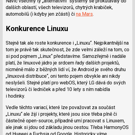
Navíc všechny ty „alternativní“ systémy se prokutávaly do
dalších oblastí, všech televizorů, chytrých krabiček,
automobilů (i kdyby jen zčásti) či
na Mars
.
Konkurence Linuxu
Stejně tak ale roste konkurence i „Linuxu“. Nejpikantnější na
tom je právě tak skutečnost, že zde velmi záleží na tom, co
si pod pojmem „Linux“ představíme. Samozřejmě i nadále
platí, že linuxové jádro je srdcem řady dalších projektů,
nicméně málo z běžných lidí ví, že Android je svého druhu
„linuxová distribuce“, oni tento pojem obvykle ani nikdy
neslyšeli. Stejné platí pro webOS, který LG dává do svých
televizorů či ledniček a před 10 lety s ním nabídla
i hodinky.
Vedle těchto variací, které lze považovat za součást
„Linuxu“ ale žijí i projekty, které jsou sice třeba plně či
částečně open-source, případně umí pracovat s Linuxem,
ale jinak si jdou od základu jinou cestou. Třeba HarmonyOS
od Huawei a Fuchsia od Google. Historicky víme