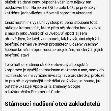
služeb za dané ceny, případně vášní pro nějaký ten
exkluzivní titul. Na jakém OS to celé běží, je prakticky
každému jednotlivému uživateli naprosto ukradené.
Linux nestihl na výsluní vystoupat. Jeho stoupání totiž
stálo na korporacích, které přes něj předtím hodily závoj
s nápisy jako „Android“ či „webOS“ apod. a jsem
přesvědčen, že kdyby nemuseli, tak by výrobci chytrých
telefonů neměli ve svých produktech uloženy všechny
licence ke všem open-source projektům, na kterých jejich
telefonů staví.
To je holt ona stinná stránka otevřených projektů:
korporace je využijí na maximum možného a ano, samy do
nich často velmi výrazně investují své prostředky, protože
to pro ně je výhodnější, než dělat celý vývoj in-house, jak
ostatně ukazuje Apple či již zmíněný Google
s každoročním Summer of Code.
Stárnoucí nadšení otců zakladatelů