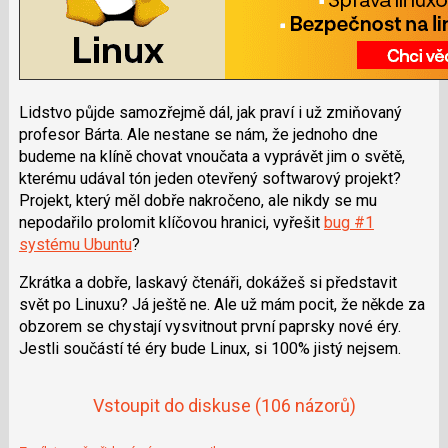
Lidstvo půjde samozřejmě dál, jak praví i už zmiňovaný
profesor Bárta. Ale nestane se nám, že jednoho dne
budeme na klíně chovat vnoučata a vyprávět jim o světě,
kterému udával tón jeden otevřený softwarový projekt?
Projekt, který měl dobře nakročeno, ale nikdy se mu
nepodařilo prolomit klíčovou hranici, vyřešit
bug #1
systému Ubuntu
?
Zkrátka a dobře, laskavý čtenáři, dokážeš si představit
svět po Linuxu? Já ještě ne. Ale už mám pocit, že někde za
obzorem se chystají vysvitnout první paprsky nové éry.
Jestli součástí té éry bude Linux, si 100% jistý nejsem.
Vstoupit do diskuse
(106 názorů)