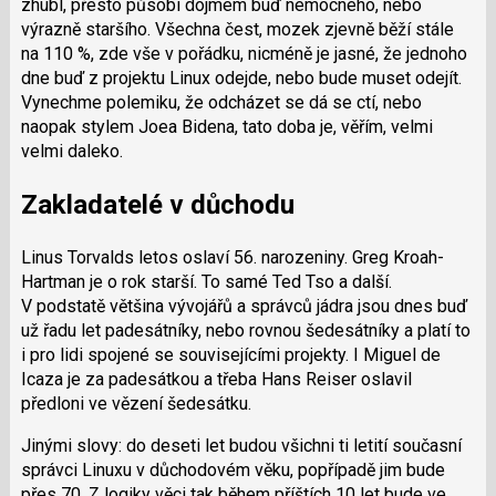
zhubl, přesto působí dojmem buď nemocného, nebo
výrazně staršího. Všechna čest, mozek zjevně běží stále
na 110 %, zde vše v pořádku, nicméně je jasné, že jednoho
dne buď z projektu Linux odejde, nebo bude muset odejít.
Vynechme polemiku, že odcházet se dá se ctí, nebo
naopak stylem Joea Bidena, tato doba je, věřím, velmi
velmi daleko.
Zakladatelé v důchodu
Linus Torvalds letos oslaví 56. narozeniny. Greg Kroah-
Hartman je o rok starší. To samé Ted Tso a další.
V podstatě většina vývojářů a správců jádra jsou dnes buď
už řadu let padesátníky, nebo rovnou šedesátníky a platí to
i pro lidi spojené se souvisejícími projekty. I Miguel de
Icaza je za padesátkou a třeba Hans Reiser oslavil
předloni ve vězení šedesátku.
Jinými slovy: do deseti let budou všichni ti letití současní
správci Linuxu v důchodovém věku, popřípadě jim bude
přes 70. Z logiky věci tak během příštích 10 let bude ve