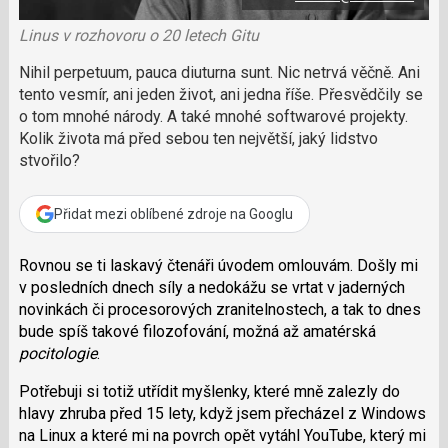
o
o
e
k
Linus v rozhovoru o 20 letech Gitu
k
u
?
Nihil perpetuum, pauca diuturna sunt. Nic netrvá věčně. Ani
P
tento vesmír, ani jeden život, ani jedna říše. Přesvědčily se
o
o tom mnohé národy. A také mnohé softwarové projekty.
d
Kolik života má před sebou ten největší, jaký lidstvo
p
stvořilo?
o
ř
t
Přidat mezi oblíbené zdroje na Googlu
e
r
e
Rovnou se ti laskavý čtenáři úvodem omlouvám. Došly mi
d
v posledních dnech síly a nedokážu se vrtat v jaderných
a
novinkách či procesorových zranitelnostech, a tak to dnes
k
bude spíš takové filozofování, možná až amatérská
c
pocitologie
.
i
Potřebuji si totiž utřídit myšlenky, které mně zalezly do
hlavy zhruba před 15 lety, když jsem přecházel z Windows
na Linux a které mi na povrch opět vytáhl YouTube, který mi