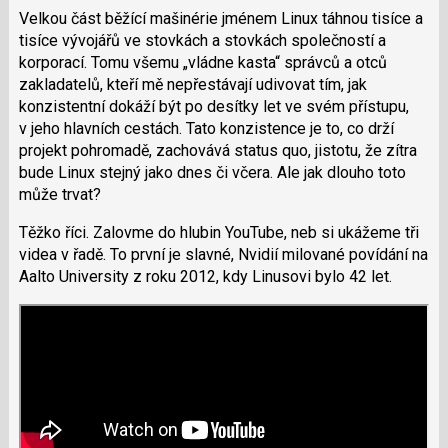
Velkou část běžící mašinérie jménem Linux táhnou tisíce a
tisíce vývojářů ve stovkách a stovkách společností a
korporací. Tomu všemu „vládne kasta“ správců a otců
zakladatelů, kteří mě nepřestávají udivovat tím, jak
konzistentní dokáží být po desítky let ve svém přístupu,
v jeho hlavních cestách. Tato konzistence je to, co drží
projekt pohromadě, zachovává status quo, jistotu, že zítra
bude Linux stejný jako dnes či včera. Ale jak dlouho toto
může trvat?
Těžko říci. Zalovme do hlubin YouTube, neb si ukážeme tři
videa v řadě. To první je slavné, Nvidií milované povídání na
Aalto University z roku 2012, kdy Linusovi bylo 42 let.