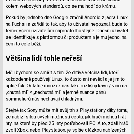
kolem webových standardů, co se mu hodí do krámu.
Pokud by jednoho dne Google změnil Android z jádra Linux
na Fuchsii a zařídil to tak, aby to uživatel nepoznal, bude to
téměř všem uživatelům naprosto lhostejné. Dnešní uživatel
se identifikuje s platformou či produktem a je mu jedno, na
čem to celé běží.
Většina lidí tohle neřeší
Měli bychom se smířit s tím, že drtivá většina lidí, kteří
každodenně používají Linux, to často ani nevědí a je jim to
úplně fuk. Ostatně mnozí z nás také rozlišují kávu / víno na
„chutná mi“ × „nechutná mi“ a jemné nuance pánů
sommelierů nás nechávají chladnými.
Stejně tak Sony může mít svůj trh s Playstationy díky tomu,
že nabízí silou svých možností cestu, jak hráči mohou hrát
hry, na které by před 25 lety potřebovali PC. A to, zdali hráč
zvolí Xbox, nebo Playstation, je spíše otázkou nabízených