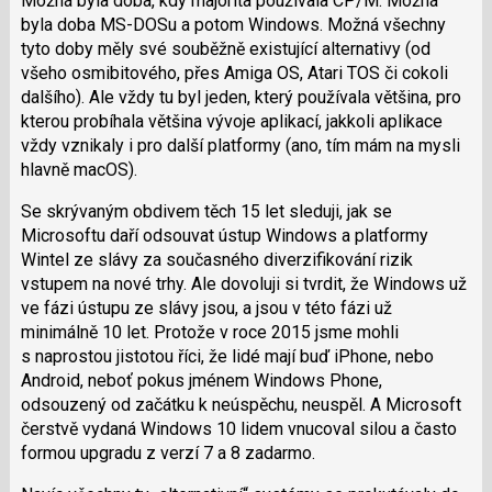
Možná byla doba, kdy majorita používala CP/M. Možná
byla doba MS-DOSu a potom Windows. Možná všechny
tyto doby měly své souběžně existující alternativy (od
všeho osmibitového, přes Amiga OS, Atari TOS či cokoli
dalšího). Ale vždy tu byl jeden, který používala většina, pro
kterou probíhala většina vývoje aplikací, jakkoli aplikace
vždy vznikaly i pro další platformy (ano, tím mám na mysli
hlavně macOS).
Se skrývaným obdivem těch 15 let sleduji, jak se
Microsoftu daří odsouvat ústup Windows a platformy
Wintel ze slávy za současného diverzifikování rizik
vstupem na nové trhy. Ale dovoluji si tvrdit, že Windows už
ve fázi ústupu ze slávy jsou, a jsou v této fázi už
minimálně 10 let. Protože v roce 2015 jsme mohli
s naprostou jistotou říci, že lidé mají buď iPhone, nebo
Android, neboť pokus jménem Windows Phone,
odsouzený od začátku k neúspěchu, neuspěl. A Microsoft
čerstvě vydaná Windows 10 lidem vnucoval silou a často
formou upgradu z verzí 7 a 8 zadarmo.