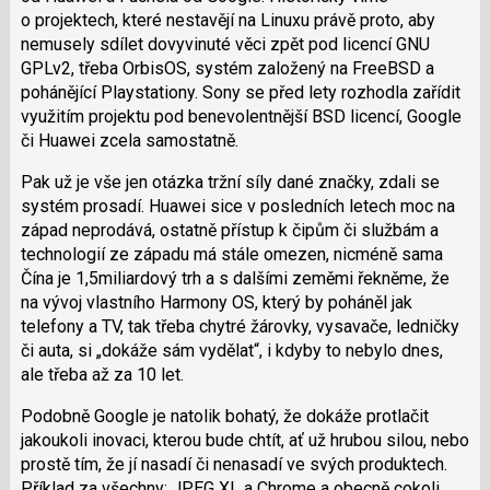
o projektech, které nestavějí na Linuxu právě proto, aby
nemusely sdílet dovyvinuté věci zpět pod licencí GNU
GPLv2, třeba OrbisOS, systém založený na FreeBSD a
pohánějící Playstationy. Sony se před lety rozhodla zařídit
využitím projektu pod benevolentnější BSD licencí, Google
či Huawei zcela samostatně.
Pak už je vše jen otázka tržní síly dané značky, zdali se
systém prosadí. Huawei sice v posledních letech moc na
západ neprodává, ostatně přístup k čipům či službám a
technologií ze západu má stále omezen, nicméně sama
Čína je 1,5miliardový trh a s dalšími zeměmi řekněme, že
na vývoj vlastního Harmony OS, který by poháněl jak
telefony a TV, tak třeba chytré žárovky, vysavače, ledničky
či auta, si „dokáže sám vydělat“, i kdyby to nebylo dnes,
ale třeba až za 10 let.
Podobně Google je natolik bohatý, že dokáže protlačit
jakoukoli inovaci, kterou bude chtít, ať už hrubou silou, nebo
prostě tím, že jí nasadí či nenasadí ve svých produktech.
Příklad za všechny: JPEG XL a Chrome a obecně cokoli