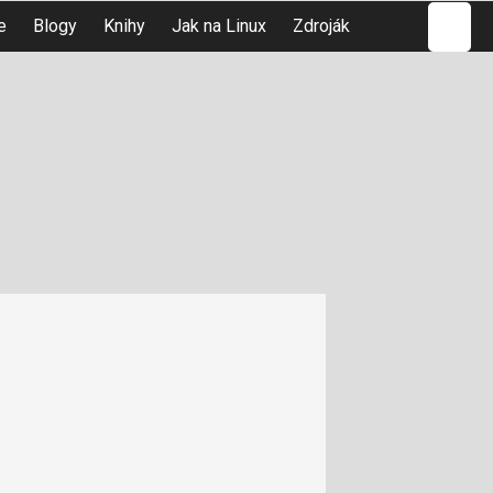
Hledat
e
Blogy
Knihy
Jak na Linux
Zdroják