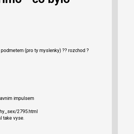
o podmetem (pro ty myslenky) ?? rozchod ?
hlavnim impulsem
ahy_sex/2795.html
l take vyse.