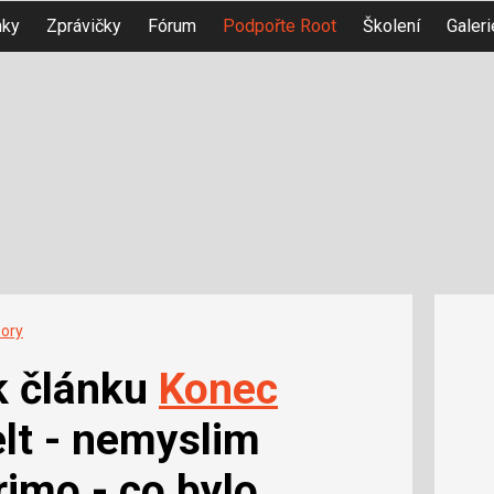
nky
Zprávičky
Fórum
Podpořte Root
Školení
Galeri
ory
k článku
Konec
lt - nemyslim
rimo - co bylo