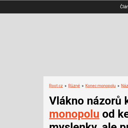
Člá
Root.cz
»
Různé
»
Konec monopolu
»
Náz
Vlákno názorů 
monopolu
od ke
myslenky, ale p