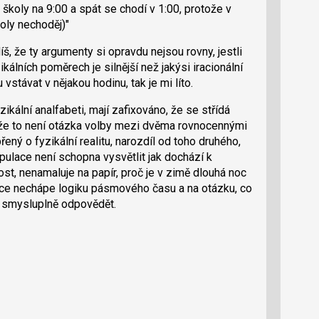
 školy na 9:00 a spát se chodí v 1:00, protože v
koly nechoděj)"
díš, že ty argumenty si opravdu nejsou rovny, jestli
ikálních poměrech je silnější než jakýsi iracionální
stávat v nějakou hodinu, tak je mi líto.
zikální analfabeti, mají zafixováno, že se střídá
, že to není otázka volby mezi dvěma rovnocennými
řený o fyzikální realitu, narozdíl od toho druhého,
populace není schopna vysvětlit jak dochází k
ost, nenamaluje na papír, proč je v zimě dlouhá noc
lace nechápe logiku pásmového času a na otázku, co
e smysluplně odpovědět.