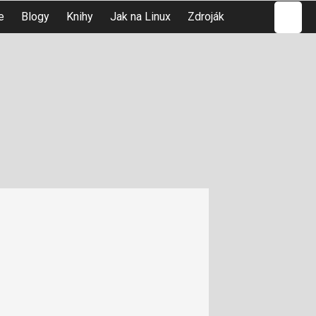
Hledat
e
Blogy
Knihy
Jak na Linux
Zdroják