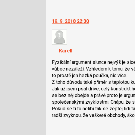
P
Skok
pro
na
předchozí
19. 9. 2018 22:30
další
nový
nový
názor
názor.
K
navigaci
KarelI
lze
použít
Fyzikální argument slunce nejvýš je sice
i
vůbec nezáleží. Vzhledem k tomu, že větš
klávesy
to prostě jen hezká poučka, nic více.
N
Z toho důvodu také příměr s teplotou ku
pro
Jak už jsem psal dříve, celý konstrukt 
následující
se bez něj obejde a právě proto je arg
a
společenskými zvyklostmi. Chápu, že se 
P
Pokud se ti to nelíbí tak se zeptej lidí 
pro
radši zvyknou, že veškeré obchody, škol
předchozí
Skok
nový
na
názor