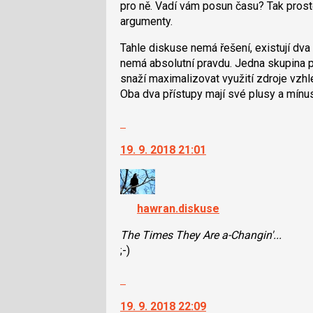
pro ně. Vadí vám posun času? Tak prostě
i
argumenty.
klávesy
N
Tahle diskuse nemá řešení, existují dva 
pro
nemá absolutní pravdu. Jedna skupina p
následující
snaží maximalizovat využití zdroje vz
a
Oba dva přístupy mají své plusy a mínus
P
pro
Skok
předchozí
na
19. 9. 2018 21:01
nový
další
názor
nový
názor.
K
hawran.diskuse
navigaci
lze
The Times They Are a-Changin'...
použít
;-)
i
klávesy
Skok
N
na
pro
19. 9. 2018 22:09
další