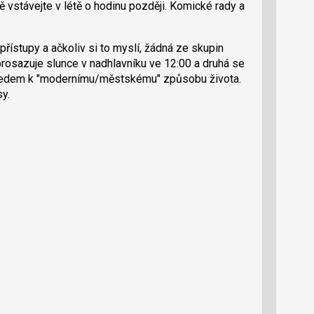
 vstávejte v létě o hodinu později. Komické rady a
přístupy a ačkoliv si to myslí, žádná ze skupin
rosazuje slunce v nadhlavníku ve 12:00 a druhá se
hledem k "modernímu/měs­tskému" způsobu života.
y.