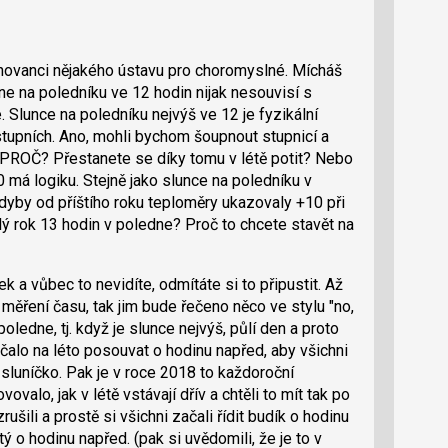
chovanci nějakého ústavu pro choromyslné. Mícháš
ne na poledníku ve 12 hodin nijak nesouvisí s
 Slunce na poledníku nejvýš ve 12 je fyzikální
 stupních. Ano, mohli bychom šoupnout stupnicí a
? PROČ? Přestanete se díky tomu v létě potit? Nebo
0 má logiku. Stejně jako slunce na poledníku v
dyby od příštího roku teploměry ukazovaly +10 při
lý rok 13 hodin v poledne? Proč to chcete stavět na
 a vůbec to nevidíte, odmítáte si to připustit. Až
 měření času, tak jim bude řečeno něco ve stylu "no,
oledne, tj. když je slunce nejvýš, půlí den a proto
čalo na léto posouvat o hodinu napřed, aby všichni
í sluníčko. Pak je v roce 2018 to každoroční
valo, jak v létě vstávají dřív a chtěli to mít tak po
zrušili a prostě si všichni začali řídit budík o hodinu
tý o hodinu napřed. (pak si uvědomili, že je to v