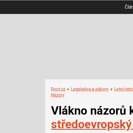
Člá
Root.cz
»
Legislativa a zákony
»
Letní neb
Názory
Vlákno názorů 
středoevropský