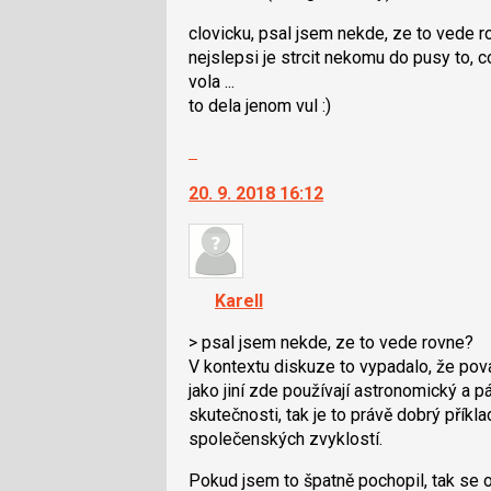
K
předchozí
clovicku, psal jsem nekde, ze to vede 
navigaci
nový
nejslepsi je strcit nekomu do pusy to, c
lze
názor
vola ...
použít
to dela jenom vul :)
i
klávesy
Skok
N
na
pro
20. 9. 2018 16:12
další
následující
nový
a
názor.
P
K
pro
navigaci
KarelI
předchozí
lze
nový
použít
> psal jsem nekde, ze to vede rovne?
názor
i
V kontextu diskuze to vypadalo, že pov
klávesy
jako jiní zde používají astronomický a
N
skutečnosti, tak je to právě dobrý přík
pro
společenských zvyklostí.
následující
Pokud jsem to špatně pochopil, tak se
a