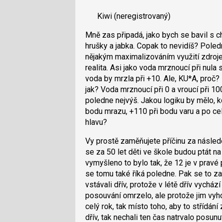
následující
nový
a
Kiwi
(neregistrovaný)
názor.
P
K
Mně zas připadá, jako bych se bavil s 
pro
navigaci
hrušky a jabka. Copak to nevidíš? Poled
předchozí
lze
nějakým maximalizováním využití zdroje.
nový
použít
realita. Asi jako voda mrznoucí při nula
názor
i
voda by mrzla při +10. Ale, KU*A, proč
klávesy
jak? Voda mrznoucí při 0 a vroucí při 10
N
poledne nejvýš. Jakou logiku by mělo, k
pro
bodu mrazu, +110 při bodu varu a po ce
následující
hlavu?
a
P
Vy prostě zaměňujete příčinu za následek
pro
se za 50 let děti ve škole budou ptát na
předchozí
vymyšleno to bylo tak, že 12 je v pravé p
nový
se tomu také říká poledne. Pak se to za
názor
vstávali dřív, protože v létě dřív vycház
posouvání omrzelo, ale protože jim vyhovo
celý rok, tak místo toho, aby to střídání 
dřív, tak nechali ten čas natrvalo posunu