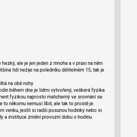
 hezký, ale je jen jeden z mnoha a v praxi na něm
ina lidí nežije na poledníku dělitelném 15, tak je
lhá na obě nohy.
hodin během dne je lidmi vytvořený, veškerá fyzika
ument fyzikou naprosto malicherný ve srovnání se
to někomu nemusí líbit, ale tak to prostě je.
tam venku, jestli si radši posunou hodinky nebo si
y a instituce změní provozní dobu o hodinu.