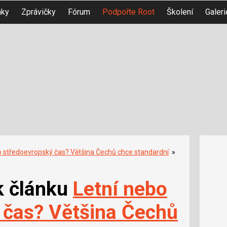
nky
Zprávičky
Fórum
Podpořte Root
Školení
Galeri
o středoevropský čas? Většina Čechů chce standardní
»
k článku
Letní nebo
 čas? Většina Čechů