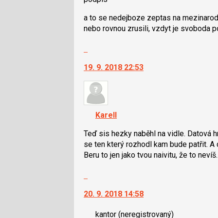
navigaci
lze
a to se nedejboze zeptas na mezinarodni 
použít
nebo rovnou zrusili, vzdyt je svoboda p
i
klávesy
Skok
N
na
19. 9. 2018 22:53
pro
další
následující
nový
a
názor.
P
K
pro
navigaci
KarelI
předchozí
lze
nový
použít
Teď sis hezky naběhl na vidle. Datová hr
názor
i
se ten který rozhodl kam bude patřit. A
klávesy
Beru to jen jako tvou naivitu, že to nevíš.
N
Skok
pro
na
následující
20. 9. 2018 14:58
další
a
nový
P
kantor
(neregistrovaný)
názor.
pro