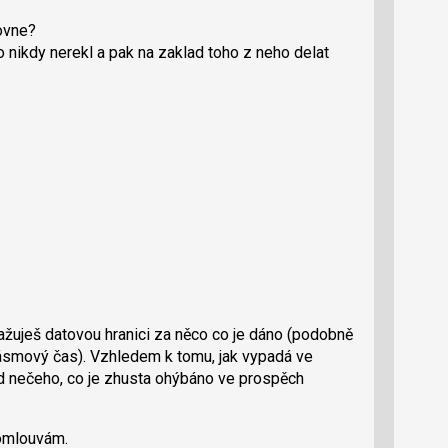
rovne?
o nikdy nerekl a pak na zaklad toho z neho delat
ažuješ datovou hranici za něco co je dáno (podobně
 pásmový čas). Vzhledem k tomu, jak vypadá ve
lad nečeho, co je zhusta ohýbáno ve prospěch
 omlouvám.