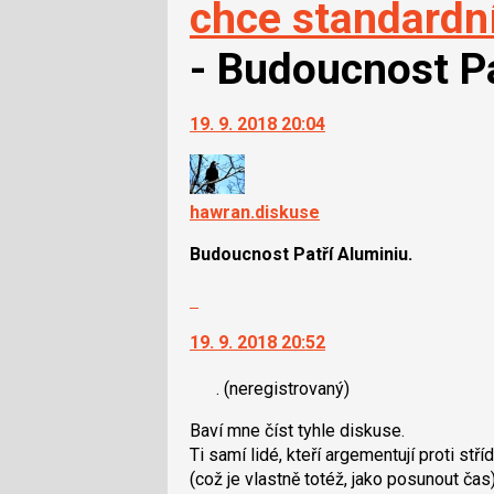
chce standardn
- Budoucnost Pa
19. 9. 2018 20:04
hawran.diskuse
Budoucnost Patří Aluminiu.
Skok
na
19. 9. 2018 20:52
další
nový
.
(neregistrovaný)
názor.
K
Baví mne číst tyhle diskuse.
navigaci
Ti samí lidé, kteří argementují proti stří
lze
(což je vlastně totéž, jako posunout čas)
použít