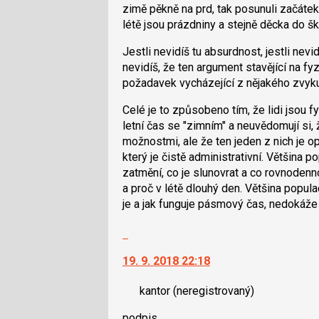
zimě pěkně na prd, tak posunuli začátek
létě jsou prázdniny a stejně děcka do š
Jestli nevidíš tu absurdnost, jestli nevi
nevidíš, že ten argument stavějící na fyz
požadavek vycházející z nějakého zvyku v
Celé je to způsobeno tím, že lidi jsou fy
letní čas se "zimním" a neuvědomují si
možnostmi, ale že ten jeden z nich je op
který je čistě administrativní. Většina 
zatmění, co je slunovrat a co rovnodenn
a proč v létě dlouhý den. Většina popu
je a jak funguje pásmový čas, nedokáž
Skok
na
19. 9. 2018 22:18
další
nový
kantor
(neregistrovaný)
názor.
K
podpis