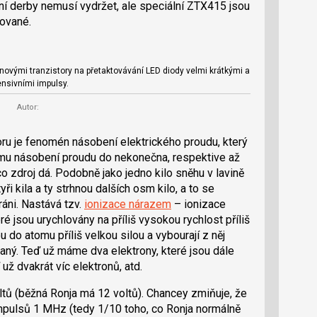
ní derby nemusí vydržet, ale speciální ZTX415 jsou
uované.
novými tranzistory na přetaktovávání LED diody velmi krátkými a
ensivními impulsy.
Autor:
oru je fenomén násobení elektrického proudu, který
mu násobení proudu do nekonečna, respektive až
co zdroj dá. Podobně jako jedno kilo sněhu v lavině
tyři kila a ty strhnou dalších osm kilo, a to se
ráni. Nastává tzv.
ionizace nárazem
– ionizace
é jsou urychlovány na příliš vysokou rychlost příliš
 do atomu příliš velkou silou a vybourají z něj
laný. Teď už máme dva elektrony, které jsou dále
ž dvakrát víc elektronů, atd.
ltů (běžná Ronja má 12 voltů). Chancey zmiňuje, že
mpulsů 1 MHz (tedy 1/10 toho, co Ronja normálně