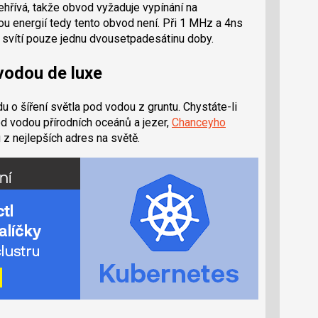
ehřívá, takže obvod vyžaduje vypínání na
kou energií tedy tento obvod není. Při 1 MHz a 4ns
D svítí pouze jednu dvousetpadesátinu doby.
 vodou de luxe
 o šíření světla pod vodou z gruntu. Chystáte-li
pod vodou přírodních oceánů a jezer,
Chanceyho
 z nejlepších adres na světě.