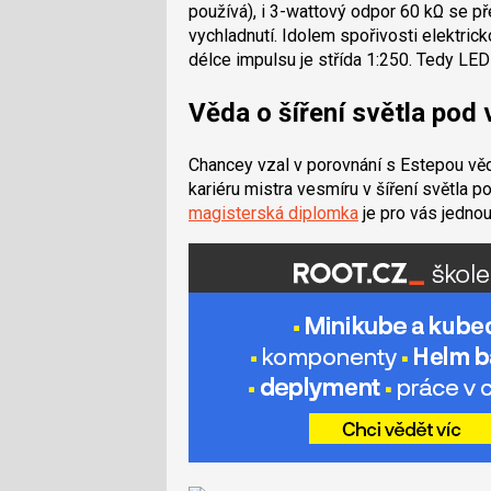
používá), i 3-wattový odpor 60 kΩ se př
vychladnutí. Idolem spořivosti elektric
délce impulsu je střída 1:250. Tedy LE
Věda o šíření světla pod
Chancey vzal v porovnání s Estepou vědu
kariéru mistra vesmíru v šíření světla 
magisterská diplomka
je pro vás jednou