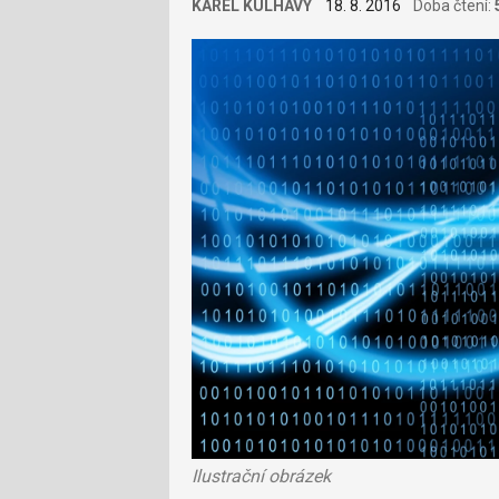
KAREL KULHAVÝ
18. 8. 2016
Doba čtení:
Ilustrační obrázek