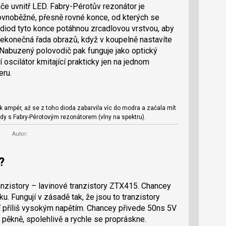
če uvnitř LED. Fabry-Pérotův rezonátor je
ovnoběžné, přesně rovné konce, od kterých se
h diod tyto konce potáhnou zrcadlovou vrstvou, aby
nekonečná řada obrazů, když v koupelně nastavíte
. Nabuzený polovodič pak funguje jako optický
oscilátor kmitající prakticky jen na jednom
eru.
k ampér, až se z toho dioda zabarvila víc do modra a začala mít
y s Fabry-Pérotovým rezonátorem (vlny na spektru).
Autor:
?
anzistory – lavinové tranzistory ZTX415. Chancey
tiku. Fungují v zásadě tak, že jsou to tranzistory
í příliš vysokým napětím. Chancey přivede 50ns 5V
a pěkně, spolehlivě a rychle se propráskne.