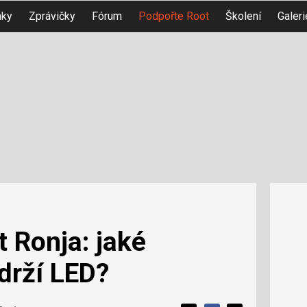
nky
Zprávičky
Fórum
Podpořte Root
Školení
Galeri
 Ronja: jaké
drží LED?