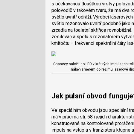
s očekávanou tloušťkou vrstvy polovodi
polovodič v takovém tvaru, že má dva r
světlo uvnitř odráží. Výrobci laserovýc
světlo rezonovalo uvnitř podobně jako 
zrcadla na toaletní skříňce rovnoběžně
zesilovač a spolu s rezonátorem vytvoří 
kmitočtu – frekvenci spektrální čáry las
Chancey naložil do LED v krátkých impulsech toli
náběh směrem do režimu laserové diod
Jak pulsní obvod funguje
Ve speciálním obvodu jsou speciální tr
má v práci na str. 58 i jejich charakteris
konstruované na kontrolované prorážen
impuls na vstup a v tranzistoru křupne 