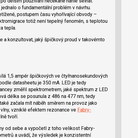
o delším používání nečekaně náhle selhat.
 jednalo o fundamentální problém v návrhu.
řetížené, postupem času vyhořívající obvody –
tromigrace totiž není tepelný fenomén, s teplotou
a tepla.
e a konzultovat, jaký špičkový proud v takovémto
sílá 1,5 ampér špičkových ve čtyřnanosekundových
podle datasheetu je 350 mA. LED je tedy
Chancey změřil spektrometrem, jaké spektrum z LED
nová délka se posunula z 486 na 477 nm, tedy
také začala mít náběh směrem na provoz jako
y vlny, vzniklé efektem rezonance ve
Fabry-
ně tvoří.
ny od sebe a vypočetl z toho velikost Fabry-
metrů a uvádí, že výsledek je konzistentní