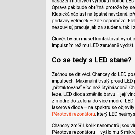
nasazení hotových výrobků mohou LED p
Oprava pak bude obtížná, protože by se
Klasická náplast na špatně navržené, p
přídavný větráček – zde nepomůže. Elek
nesouvisí, pracuje jak za studena, tak i z
Člověk by asi musel kontaktovat výrobc
impulsním režimu LED zaručeně vydrží.
Co se tedy s LED stane?
Začnou se dít věci. Chancey do LED po
impulsech. Maximální trvalý proud LED 
„přetaktována“ více než čtyřnásobně. 
leze. LED dioda změnila barvu – její vl
z modré do zelena do více modré. LED 
laserová dioda – na spektru se objevil
Pérotově rezonátoru
, který LED neúmysl
Chancey změřil, kolik nanometrů jsou vl
Pérotova rezonátoru – vyšlo mu 5 mikro