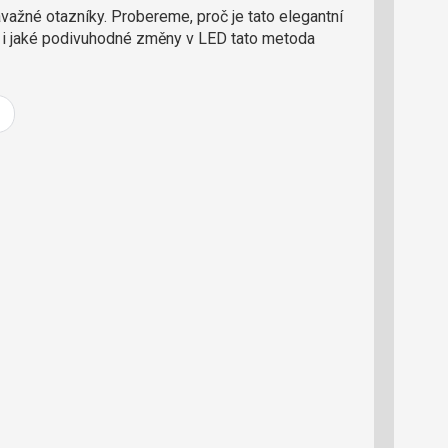
ažné otazníky. Probereme, proč je tato elegantní
e
r
e i jaké podivuhodné změny v LED tato metoda
e
d
a
k
c
i