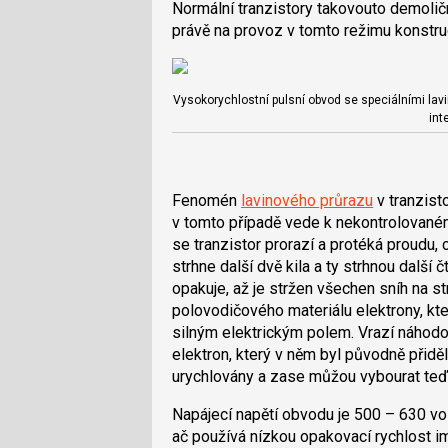
Normální tranzistory takovouto demolič
právě na provoz v tomto režimu konstr
Vysokorychlostní pulsní obvod se speciálními lavi
int
Fenomén
lavinového průrazu
v tranzist
v tomto případě vede k nekontrolované
se tranzistor prorazí a protéká proudu, 
strhne další dvě kila a ty strhnou další č
opakuje, až je stržen všechen sníh na st
polovodičového materiálu elektrony, kter
silným elektrickým polem. Vrazí náhodou
elektron, který v něm byl původně přidě
urychlovány a zase můžou vybourat teď u
Napájecí napětí obvodu je 500 – 630 vo
ač používá nízkou opakovací rychlost i