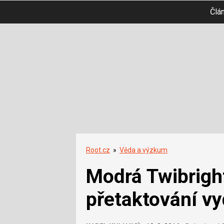
Člá
Root.cz
»
Věda a výzkum
Modrá Twibright
přetaktování vy