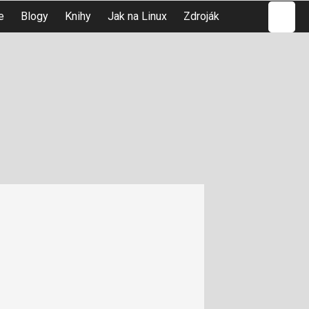
Hledat
e
Blogy
Knihy
Jak na Linux
Zdroják