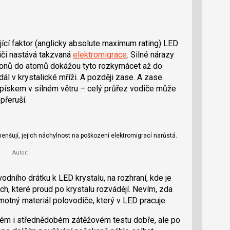
jící faktor (anglicky absolute maximum rating) LED
iči nastává takzvaná
elektromigrace
. Silné nárazy
tronů do atomů dokážou tyto rozkymácet až do
dál v krystalické mříži. A později zase. A zase.
 pískem v silném větru – celý průřez vodiče může
přeruší.
enšují, jejich náchylnost na poškození elektromigrací narůstá.
Autor:
odního drátku k LED krystalu, na rozhraní, kde je
ách, které proud po krystalu rozvádějí. Nevím, zda
otný materiál polovodiče, který v LED pracuje.
ém i střednědobém zátěžovém testu dobře, ale po