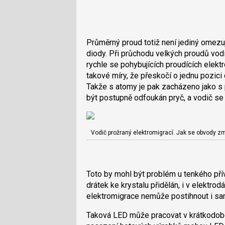
Průměrný proud totiž není jediný omezu
diody. Při průchodu velkých proudů vod
rychle se pohybujících proudících elek
takové míry, že přeskočí o jednu pozici 
Takže s atomy je pak zacházeno jako s
být postupně odfoukán pryč, a vodič se 
Vodič prožraný elektromigrací. Jak se obvody zm
Toto by mohl být problém u tenkého přív
drátek ke krystalu přidělán, i v elektrod
elektromigrace nemůže postihnout i sam
Taková LED může pracovat v krátkodob