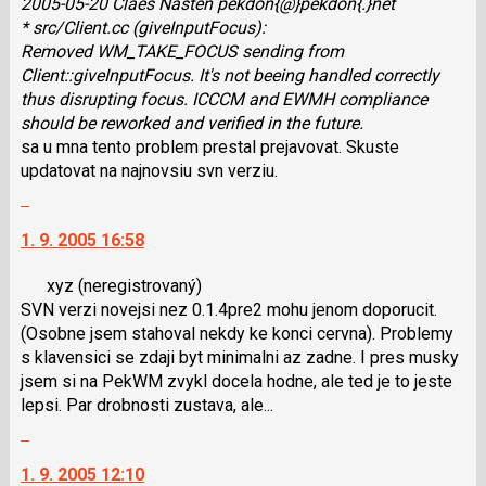
2005-05-20 Claes Nasten pekdon{@}pekdon{.}net
navigaci
P
* src/Client.cc (giveInputFocus):
lze
pro
Removed WM_TAKE_FOCUS sending from
použít
předchozí
Client::giveInputFocus. It's not beeing handled correctly
i
nový
thus disrupting focus. ICCCM and EWMH compliance
klávesy
názor
should be reworked and verified in the future.
N
sa u mna tento problem prestal prejavovat. Skuste
pro
updatovat na najnovsiu svn verziu.
následující
Skok
a
na
P
1. 9. 2005 16:58
další
pro
nový
předchozí
xyz
(neregistrovaný)
názor.
nový
SVN verzi novejsi nez 0.1.4pre2 mohu jenom doporucit.
K
názor
(Osobne jsem stahoval nekdy ke konci cervna). Problemy
navigaci
s klavensici se zdaji byt minimalni az zadne. I pres musky
lze
jsem si na PekWM zvykl docela hodne, ale ted je to jeste
použít
lepsi. Par drobnosti zustava, ale...
i
Skok
klávesy
na
N
1. 9. 2005 12:10
další
pro