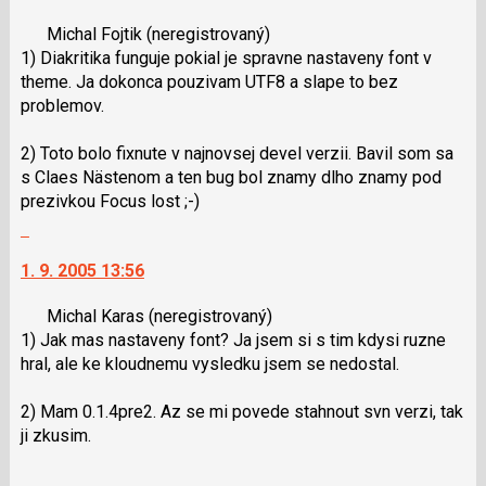
nový
následující
Michal Fojtik
(neregistrovaný)
názor.
a
1) Diakritika funguje pokial je spravne nastaveny font v
K
P
theme. Ja dokonca pouzivam UTF8 a slape to bez
navigaci
pro
problemov.
lze
předchozí
použít
nový
2) Toto bolo fixnute v najnovsej devel verzii. Bavil som sa
i
názor
s Claes Nästenom a ten bug bol znamy dlho znamy pod
klávesy
prezivkou Focus lost ;-)
N
Skok
pro
na
následující
1. 9. 2005 13:56
další
a
nový
P
Michal Karas
(neregistrovaný)
názor.
pro
1) Jak mas nastaveny font? Ja jsem si s tim kdysi ruzne
K
předchozí
hral, ale ke kloudnemu vysledku jsem se nedostal.
navigaci
nový
lze
názor
2) Mam 0.1.4pre2. Az se mi povede stahnout svn verzi, tak
použít
ji zkusim.
i
klávesy