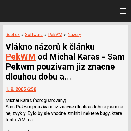
Root.cz
»
Software
»
PekWM
»
Názory
Vlákno názorů k článku
PekWM
od Michal Karas - Sam
Pekwm pouzivam jiz znacne
dlouhou dobu a...
1. 9. 2005 6:58
Michal Karas
(neregistrovaný)
Sam Pekwm pouzivam jiz znacne dlouhou dobu a jsem na
nej zvykly. Bylo by ale vhodne zminit i nektere bugy, ktere
tento WM ma.