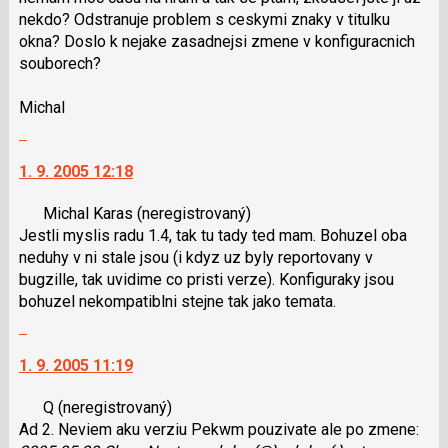
nekdo? Odstranuje problem s ceskymi znaky v titulku
okna? Doslo k nejake zasadnejsi zmene v konfiguracnich
souborech?
Michal
Skok
na
1. 9. 2005 12:18
další
nový
Michal Karas
(neregistrovaný)
názor.
Jestli myslis radu 1.4, tak tu tady ted mam. Bohuzel oba
K
neduhy v ni stale jsou (i kdyz uz byly reportovany v
navigaci
bugzille, tak uvidime co pristi verze). Konfiguraky jsou
lze
bohuzel nekompatiblni stejne tak jako temata.
použít
Skok
i
na
klávesy
1. 9. 2005 11:19
další
N
nový
pro
Q
(neregistrovaný)
názor.
následující
Ad 2. Neviem aku verziu Pekwm pouzivate ale po zmene:
K
a