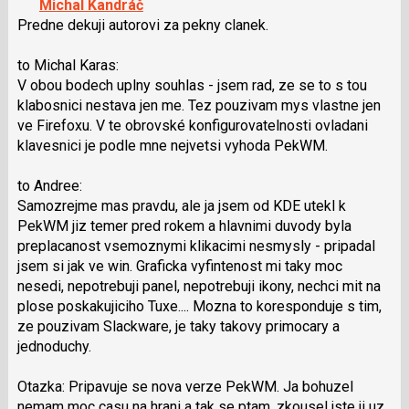
Michal Kandráč
lze
Predne dekuji autorovi za pekny clanek.
použít
i
to Michal Karas:
klávesy
V obou bodech uplny souhlas - jsem rad, ze se to s tou
N
klabosnici nestava jen me. Tez pouzivam mys vlastne jen
pro
ve Firefoxu. V te obrovské konfigurovatelnosti ovladani
následující
klavesnici je podle mne nejvetsi vyhoda PekWM.
a
P
to Andree:
pro
Samozrejme mas pravdu, ale ja jsem od KDE utekl k
předchozí
PekWM jiz temer pred rokem a hlavnimi duvody byla
nový
preplacanost vsemoznymi klikacimi nesmysly - pripadal
názor
jsem si jak ve win. Graficka vyfintenost mi taky moc
nesedi, nepotrebuji panel, nepotrebuji ikony, nechci mit na
plose poskakujiciho Tuxe.... Mozna to koresponduje s tim,
ze pouzivam Slackware, je taky takovy primocary a
jednoduchy.
Otazka: Pripavuje se nova verze PekWM. Ja bohuzel
nemam moc casu na hrani a tak se ptam, zkousel jste ji uz