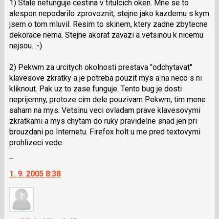
1) Stale nefunguje cestina v titulcich oken. Mne se to
alespon nepodarilo zprovoznit, stejne jako kazdemu s kym
jsem o tom mluvil. Resim to skinem, ktery zadne zbytecne
dekorace nema. Stejne akorat zavazi a vetsinou k nicemu
nejsou. :-)
2) Pekwm za urcitych okolnosti prestava "odchytavat"
klavesove zkratky a je potreba pouzit mys a na neco s ni
kliknout. Pak uz to zase funguje. Tento bug je dosti
neprijemny, protoze cim dele pouzivam Pekwm, tim mene
saham na mys. Vetsinu veci ovladam prave klavesovymi
zkratkami a mys chytam do ruky pravidelne snad jen pri
brouzdani po Internetu. Firefox holt u me pred textovymi
prohlizeci vede.
Skok
na
1. 9. 2005 8:38
další
nový
názor.
K
navigaci