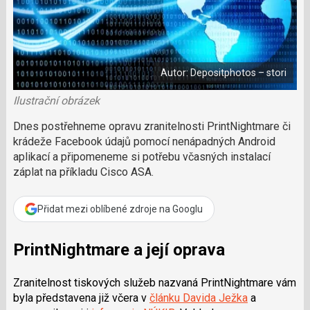
a
a
m
F
s
č
a
í
c
l
t
e
i
á
b
X
n
o
Autor: Depositphotos – stori
o
e
k
k
u
Ilustrační obrázek
?
P
Dnes postřehneme opravu zranitelnosti PrintNightmare či
o
krádeže Facebook údajů pomocí nenápadných Android
d
aplikací a připomeneme si potřebu včasných instalací
p
záplat na příkladu Cisco ASA.
o
ř
t
Přidat mezi oblíbené zdroje na Googlu
e
r
e
PrintNightmare a její oprava
d
a
Zranitelnost tiskových služeb nazvaná PrintNightmare vám
k
byla představena již včera v
článku Davida Ježka
a
c