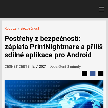
Root.cz
»
Bezpečnost
Postřehy z bezpečnosti:
záplata PrintNightmare a příliš
sdílné aplikace pro Android
CESNET CERTS
5. 7. 2021
Doba čtení:
2 minuty
L
S
S
í
S
d
d
d
b
í
í
í
í
l
l
e
s
e
l
j
j
e
t
e
t
v
e
e
t
n
á
n