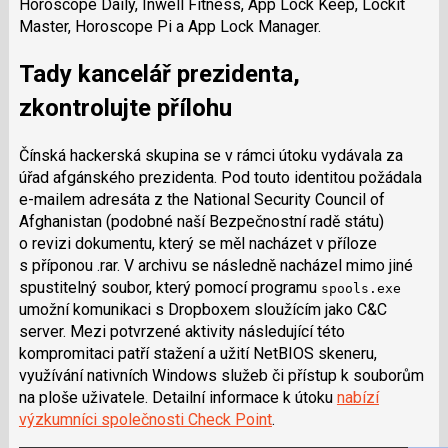
Horoscope Daily, Inwell Fitness, App Lock Keep, Lockit
Master, Horoscope Pi a App Lock Manager.
Tady kancelář prezidenta,
zkontrolujte přílohu
Čínská hackerská skupina se v rámci útoku vydávala za
úřad afgánského prezidenta. Pod touto identitou požádala
e-mailem adresáta z the National Security Council of
Afghanistan (podobné naší Bezpečnostní radě státu)
o revizi dokumentu, který se měl nacházet v příloze
s příponou .rar. V archivu se následně nacházel mimo jiné
spustitelný soubor, který pomocí programu
spools.exe
umožní komunikaci s Dropboxem sloužícím jako C&C
server. Mezi potvrzené aktivity následující této
kompromitaci patří stažení a užití NetBIOS skeneru,
využívání nativních Windows služeb či přístup k souborům
na ploše uživatele. Detailní informace k útoku
nabízí
výzkumníci společnosti Check Point
.