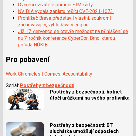
Ověření uživatele pomocí SIM karty.
NVIDIA vydala záplatu řešící CVE‑2021‑1073.
Prohlížeč Brave představil vlastní, soukromí
zachovavající, vyhledávací engine.
Již 17. července se otevře možnost na přihlášení se
na 7. ročník konference CyberCon Brno, kterou
pořádá NÚKIB.
Pro pobavení
Work Chronicles | Comics: Accountability
Seriál:
Postřehy z bezpečnosti
Postřehy z bezpečnosti: botnet
útočí urážkami na svého protivníka
Postřehy z bezpečnosti: BT
sluchátka umožňují odposlech