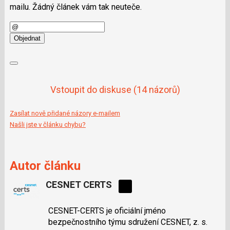
mailu. Žádný článek vám tak neuteče.
E-
mail
Objednat
Vstoupit do diskuse
(14 názorů)
Zasílat nově přidané názory e-mailem
Našli jste v článku chybu?
Autor článku
CESNET CERTS
Sdílejte
na
CESNET-CERTS je oficiální jméno
síti
bezpečnostního týmu sdružení CESNET, z. s.
X