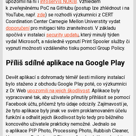
upozornil na ni i
infoservis NÚKIB
. Vzhledem
i
k zveřejněnému PoC na GitHubu (postup lze zhlédnout i na
YouTube, např.
zde
) se rozhodli výzkumníci z CERT
Coordination Center Carnegie Mellon Universtity vydat
doporučení
pro mitigaci této zranitelnosti. V základu
spočívá v instalaci
security updatu
, který minulý týden
vydal Microsoft, a následně vypnutí Print Spooler služby či
vypnutí možnosti vzdáleného tisku pomocí Group Policy.
Příliš sdílné aplikace na Google Play
Devět aplikací s dohromady téměř šesti miliony instalací
bylo staženo z obchodu Google Play poté, co výzkumníci
z Dr. Web
upozornili na jejich škodlivost
. Aplikace byly
vypracované tak, aby uživatele přinutily přihlásit se pomocí
Facebook účtu, přičemž tyto údaje odcizily. Zajímavostí je,
že tyto aplikace byly jinak ve svém proklamovaném účelu
funkční a odhalit jejich škodlivost bylo tedy pro běžného
koncového uživatele prakticky nemožné. Jednalo se
o aplikace PIP Photo, Processing Photo, Rubbish Cleaner,