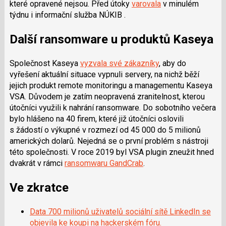
které opravené nejsou. Před útoky
varovala
v minulém
týdnu i informační služba NÚKIB .
Další ransomware u produktů Kaseya
Společnost Kaseya
vyzvala své zákazníky
, aby do
vyřešení aktuální situace vypnuli servery, na nichž běží
jejich produkt remote monitoringu a managementu Kaseya
VSA. Důvodem je zatím neopravená zranitelnost, kterou
útočníci využili k nahrání ransomware. Do sobotního večera
bylo hlášeno na 40 firem, které již útočníci oslovili
s žádostí o výkupné v rozmezí od 45 000 do 5 milionů
amerických dolarů. Nejedná se o první problém s nástroji
této společnosti. V roce 2019 byl VSA plugin zneužit hned
dvakrát v rámci
ransomwaru GandCrab
.
Ve zkratce
Data 700 milionů uživatelů sociální sítě LinkedIn se
objevila ke koupi na hackerském fóru.