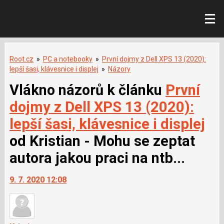
Root.cz
»
PC a notebooky
»
První dojmy z Dell XPS 13 (2020):
lepší šasi, klávesnice i displej
»
Názory
Vlákno názorů k článku
První
dojmy z Dell XPS 13 (2020):
lepší šasi, klávesnice i displej
od Kristian - Mohu se zeptat
autora jakou praci na ntb...
9. 7. 2020 12:08