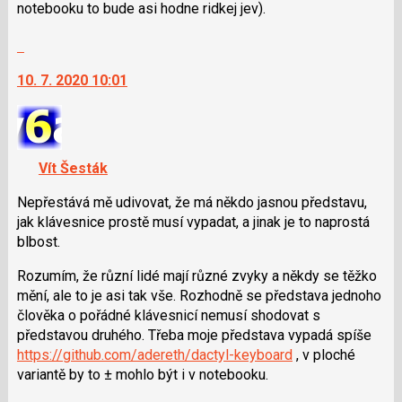
pro
notebooku to bude asi hodne ridkej jev).
následující
Skok
a
na
P
10. 7. 2020 10:01
další
pro
nový
předchozí
názor.
nový
K
názor
navigaci
Vít Šesták
lze
použít
Nepřestává mě udivovat, že má někdo jasnou představu,
i
jak klávesnice prostě musí vypadat, a jinak je to naprostá
klávesy
blbost.
N
Rozumím, že různí lidé mají různé zvyky a někdy se těžko
pro
mění, ale to je asi tak vše. Rozhodně se představa jednoho
následující
člověka o pořádné klávesnicí nemusí shodovat s
a
představou druhého. Třeba moje představa vypadá spíše
P
https://github.com/adereth/dactyl-keyboard
, v ploché
pro
variantě by to ± mohlo být i v notebooku.
předchozí
nový