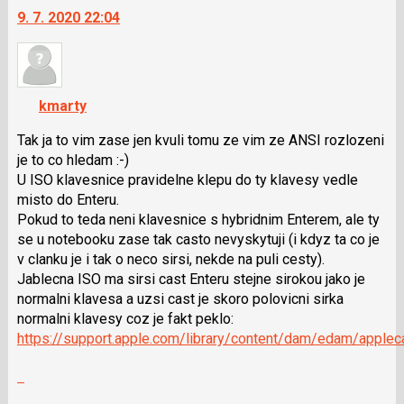
a
9. 7. 2020 22:04
další
P
nový
pro
názor.
předchozí
K
nový
navigaci
kmarty
názor
lze
použít
Tak ja to vim zase jen kvuli tomu ze vim ze ANSI rozlozeni
i
je to co hledam :-)
klávesy
U ISO klavesnice pravidelne klepu do ty klavesy vedle
N
misto do Enteru.
pro
Pokud to teda neni klavesnice s hybridnim Enterem, ale ty
následující
se u notebooku zase tak casto nevyskytuji (i kdyz ta co je
a
v clanku je i tak o neco sirsi, nekde na puli cesty).
P
Jablecna ISO ma sirsi cast Enteru stejne sirokou jako je
pro
normalni klavesa a uzsi cast je skoro polovicni sirka
předchozí
normalni klavesy coz je fakt peklo:
nový
https://support.apple.com/library/content/dam/edam/appl
názor
Skok
na