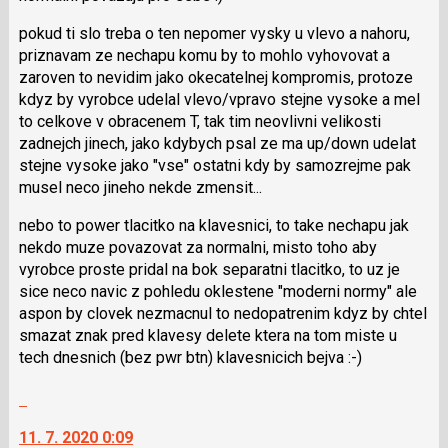
pro
pokud ti slo treba o ten nepomer vysky u vlevo a nahoru,
následující
priznavam ze nechapu komu by to mohlo vyhovovat a
a
zaroven to nevidim jako okecatelnej kompromis, protoze
P
kdyz by vyrobce udelal vlevo/vpravo stejne vysoke a mel
pro
to celkove v obracenem T, tak tim neovlivni velikosti
předchozí
zadnejch jinech, jako kdybych psal ze ma up/down udelat
nový
stejne vysoke jako "vse" ostatni kdy by samozrejme pak
názor
musel neco jineho nekde zmensit...
nebo to power tlacitko na klavesnici, to take nechapu jak
nekdo muze povazovat za normalni, misto toho aby
vyrobce proste pridal na bok separatni tlacitko, to uz je
sice neco navic z pohledu oklestene "moderni normy" ale
aspon by clovek nezmacnul to nedopatrenim kdyz by chtel
smazat znak pred klavesy delete ktera na tom miste u
tech dnesnich (bez pwr btn) klavesnicich bejva :-)
Skok
na
11. 7. 2020 0:09
další