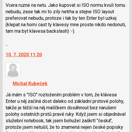
použít
Vcera ruzne na netu. Jako kupovat si ISO normu kvuli tomu
i
nebudu, zase tak mi to zily netrha a stejne ISO layout
klávesy
preferovat nebudu, protoze i tak by ten Enter byl uzkej
N
(klepat na horni cast ty klavesy mne proste nikdo nedonuti,
pro
tam ma byt klavesa backslash) :-).
následující
Skok
a
na
P
10. 7. 2020 11:20
další
pro
nový
předchozí
názor.
nový
K
názor
navigaci
Michal Kubeček
lze
použít
Já mám s "ISO" rozložením problém v tom, že klávesa
i
Enter u něj začíná dost daleko od základní prstové polohy,
klávesy
takže je těžší na něj malíčkem dosáhnout bez narušení
N
polohy ostatních prstů pravé ruky. Když jsem si objednával
pro
služební notebook, tak jsem bohužel zaškrtl "česká",
následující
protože jsem netušil, že to znamená nejen české popisky