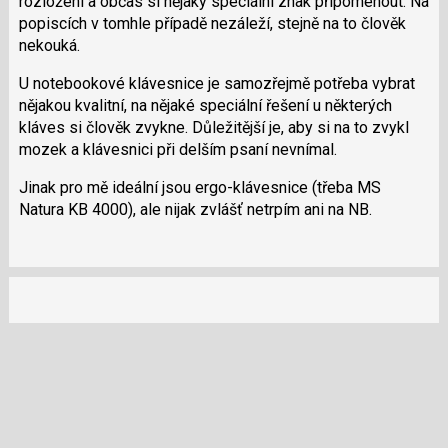
rozložení a občas si nějaký speciální znak připomenout. Na
N
popiscích v tomhle případě nezáleží, stejně na to člověk
pro
nekouká.
následující
U notebookové klávesnice je samozřejmě potřeba vybrat
a
nějakou kvalitní, na nějaké speciální řešení u některých
P
kláves si člověk zvykne. Důležitější je, aby si na to zvykl
pro
mozek a klávesnici při delším psaní nevnímal.
předchozí
nový
Jinak pro mě ideální jsou ergo-klávesnice (třeba MS
názor
Natura KB 4000), ale nijak zvlášť netrpím ani na NB.