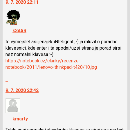
9. 7. 2020 22:11
další
nový
názor.
K
navigaci
k3dAR
lze
použít
to vymejslel asi jenajek iNteligent ;-) ja mluvil o poradne
i
klavesnici, kde enter i ta spodni/uzsi strana je porad sirsi
klávesy
nez normalni klavesa :-)
N
https://notebook.cz/clanky/recenze-
pro
notebook/2011/lenovo-thinkpad-t420/10.jpg
následující
Skok
a
na
P
9. 7. 2020 22:42
další
pro
nový
předchozí
názor.
nový
K
názor
navigaci
kmarty
lze
použít
Tohle neni normalni/standardni klavesa, je sirsi nez ma byt.