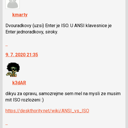
K
navigaci
kmarty
lze
použít
Dvouradkovy (uzsi) Enter je ISO. U ANSI klavesnice je
i
Enter jednoradkovy, siroky.
klávesy
Skok
N
na
pro
9. 7. 2020 21:35
další
následující
nový
a
názor.
P
K
pro
navigaci
předchozí
k3dAR
lze
nový
použít
dikyu za opravu, samozrejme sem mel na mysli ze musim
názor
i
mit ISO rozlozeni :)
klávesy
https://deskthority.net/wiki/ANSI_vs_ISO
N
pro
Skok
následující
na