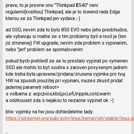
prave, to je presne ono "Thinkpad
E
540" neni
N
regulerni(kvalitou) Thinkpad, ale je to lowend rada Edge
pro
kterou se za Thinkpad jen vydava ;-)
následující
a
ad SSD, nevim zda to bylo 850 EVO nebo jeho predchudce,
P
ale vybavuju si matne ze s tim problemy byli a resil je (ten
pro
jiz zminenej) FW upgrade, nevim zda problem s vypinanim,
předchozí
nebo "jen" problem se spomalovanim
nový
názor
pokud bych prehledl ze se to prestalo vypinat po vymenen
SSD ale mohlo to byt souhra s zaroven povysenym jadrem
kde treba byla upravene/prida­na/zrusena vyjimka pro tvuj
HW na zpusob pouzitej pri vypinani, muzes zkusit pridat
jadernej parametr reboot=
s volbama z: acpi,bios,kbd,pci,e­fi,tripple,col­d,warm
a odzkouset zda s nejakou to nezacne vypinat ok :-)
btw: vyjimky na hw jsou dohledatelne tady:
https://git.kernel.org/pub/scm/linux/kernel/git/stable/linux
Skok