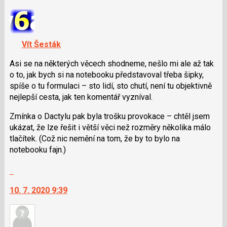
nový
názor.
K
navigaci
Vít Šesták
lze
použít
Asi se na některých věcech shodneme, nešlo mi ale až tak
i
o to, jak bych si na notebooku představoval třeba šipky,
klávesy
spíše o tu formulaci – sto lidí, sto chutí, není tu objektivně
N
nejlepší cesta, jak ten komentář vyzníval.
pro
Zmínka o Dactylu pak byla trošku provokace – chtěl jsem
následující
ukázat, že lze řešit i větší věci než rozměry několika málo
a
tlačítek. (Což nic nemění na tom, že by to bylo na
P
notebooku fajn.)
pro
předchozí
Skok
nový
na
názor
10. 7. 2020 9:39
další
nový
názor.
K