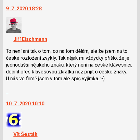
na
9. 7. 2020 18:28
další
nový
názor.
K
navigaci
Jiří Eischmann
lze
použít
To není ani tak o tom, co na tom dělám, ale že jsem na to
i
české rozložení zvyklý. Tak nějak mi vždycky přišlo, že je
klávesy
jednodušší nějakého znaku, který není na české klávesnici,
N
docílit přes klávesovou zkratku než přijít o české znaky.
pro
U nás ve firmě jsem v tom ale spíš výjimka. :-)
následující
Skok
a
na
P
10. 7. 2020 10:10
další
pro
nový
předchozí
názor.
nový
K
názor
navigaci
Vít Šesták
lze