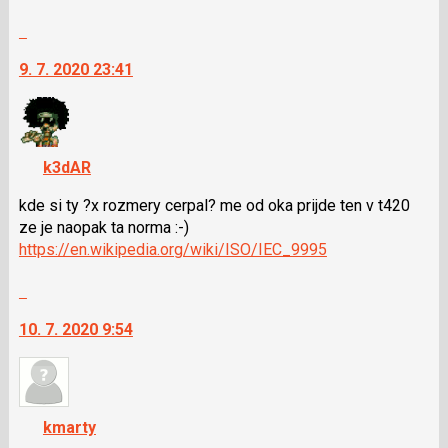
Skok
na
9. 7. 2020 23:41
další
nový
názor.
K
navigaci
k3dAR
lze
použít
kde si ty ?x rozmery cerpal? me od oka prijde ten v t420
i
ze je naopak ta norma :-)
klávesy
https://en.wikipedia.org/wiki/ISO/IEC_9995
N
Skok
pro
na
následující
10. 7. 2020 9:54
další
a
nový
P
názor.
pro
K
předchozí
navigaci
nový
kmarty
lze
názor