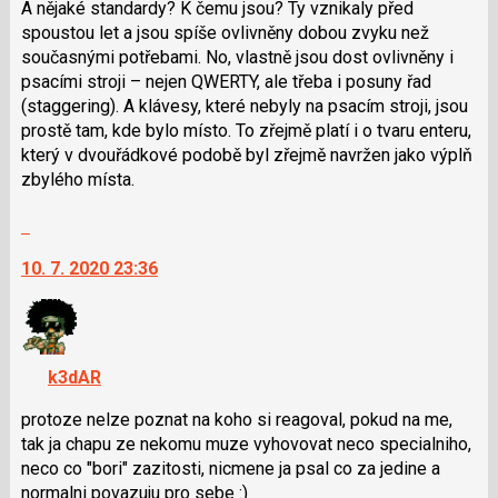
A nějaké standardy? K čemu jsou? Ty vznikaly před
názor
spoustou let a jsou spíše ovlivněny dobou zvyku než
současnými potřebami. No, vlastně jsou dost ovlivněny i
psacími stroji – nejen QWERTY, ale třeba i posuny řad
(staggering). A klávesy, které nebyly na psacím stroji, jsou
prostě tam, kde bylo místo. To zřejmě platí i o tvaru enteru,
který v dvouřádkové podobě byl zřejmě navržen jako výplň
zbylého místa.
Skok
na
10. 7. 2020 23:36
další
nový
názor.
K
navigaci
k3dAR
lze
použít
protoze nelze poznat na koho si reagoval, pokud na me,
i
tak ja chapu ze nekomu muze vyhovovat neco specialniho,
klávesy
neco co "bori" zazitosti, nicmene ja psal co za jedine a
N
normalni povazuju pro sebe :)