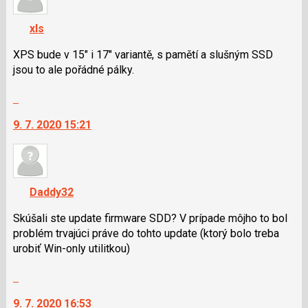
K
navigaci
xls
lze
použít
XPS bude v 15" i 17" variantě, s pamětí a slušným SSD
i
jsou to ale pořádné pálky.
klávesy
Skok
N
na
pro
9. 7. 2020 15:21
další
následující
nový
a
názor.
P
K
pro
navigaci
předchozí
Daddy32
lze
nový
použít
Skúšali ste update firmware SDD? V prípade môjho to bol
názor
i
problém trvajúci práve do tohto update (ktorý bolo treba
klávesy
urobiť Win-only utilitkou)
N
Skok
pro
na
následující
9. 7. 2020 16:53
další
a