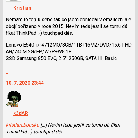
navigaci
Kristian
lze
použít
Nemám to teď u sebe tak co jsem dohledal v emailech, ale
i
obojí pořízeno v roce 2015. Nevím teda jestli se tomu dá
klávesy
říkat ThinkPad :-) touchpad děs.
N
Lenovo E540 i7-4712MQ/8GB/1T­B+16M2/DVD/15­.6 FHD
pro
AG/740M 2G/FP/W7P+W8.1P
následující
SSD Samsung 850 EVO, 2.5", 250GB, SATA III, Basic
a
P
Skok
pro
na
předchozí
10. 7. 2020 23:44
další
nový
nový
názor
názor.
K
navigaci
k3dAR
lze
použít
kristian.bouska
[...] Nevím teda jestli se tomu dá říkat
i
ThinkPad :-) touchpad děs
klávesy