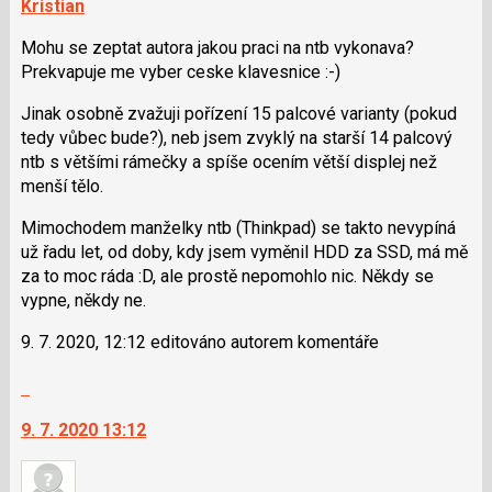
Kristian
Mohu se zeptat autora jakou praci na ntb vykonava?
Prekvapuje me vyber ceske klavesnice :-)
Jinak osobně zvažuji pořízení 15 palcové varianty (pokud
tedy vůbec bude?), neb jsem zvyklý na starší 14 palcový
ntb s většími rámečky a spíše ocením větší displej než
menší tělo.
Mimochodem manželky ntb (Thinkpad) se takto nevypíná
už řadu let, od doby, kdy jsem vyměnil HDD za SSD, má mě
za to moc ráda :D, ale prostě nepomohlo nic. Někdy se
vypne, někdy ne.
9. 7. 2020, 12:12 editováno autorem komentáře
Skok
na
9. 7. 2020 13:12
další
nový
názor.