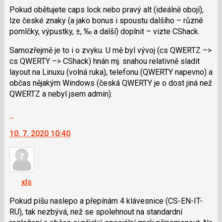
použít
Pokud obětujete caps lock nebo pravý alt (ideálně obojí),
i
lze české znaky (a jako bonus i spoustu dalšího – různé
klávesy
pomlčky, výpustky, ±, ‰ a další) doplnit – vizte CShack.
N
Samozřejmě je to i o zvyku. U mě byl vývoj (cs QWERTZ –>
pro
cs QWERTY –> CShack) hnán mj. snahou relativně sladit
následující
layout na Linuxu (volná ruka), telefonu (QWERTY napevno) a
a
občas nějakým Windows (česká QWERTY je o dost jiná než
P
QWERTZ a nebyl jsem admin).
pro
předchozí
Skok
nový
na
názor
10. 7. 2020 10:40
další
nový
názor.
K
navigaci
xls
lze
použít
Pokud píšu naslepo a přepínám 4 klávesnice (CS-EN-IT-
i
RU), tak nezbývá, než se spolehnout na standardní
klávesy