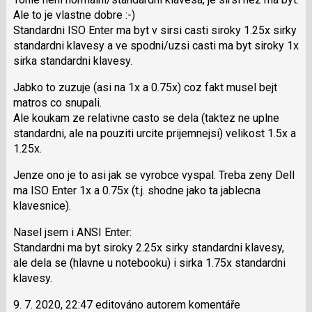
i
Ale to je vlastne dobre :-)
klávesy
Standardni ISO Enter ma byt v sirsi casti siroky 1.25x sirky
N
standardni klavesy a ve spodni/uzsi casti ma byt siroky 1x
pro
sirka standardni klavesy.
následující
Jabko to zuzuje (asi na 1x a 0.75x) coz fakt musel bejt
a
matros co snupali.
P
Ale koukam ze relativne casto se dela (taktez ne uplne
pro
standardni, ale na pouziti urcite prijemnejsi) velikost 1.5x a
předchozí
1.25x.
nový
názor
Jenze ono je to asi jak se vyrobce vyspal. Treba zeny Dell
ma ISO Enter 1x a 0.75x (t.j. shodne jako ta jablecna
klavesnice).
Nasel jsem i ANSI Enter:
Standardni ma byt siroky 2.25x sirky standardni klavesy,
ale dela se (hlavne u notebooku) i sirka 1.75x standardni
klavesy.
9. 7. 2020, 22:47 editováno autorem komentáře