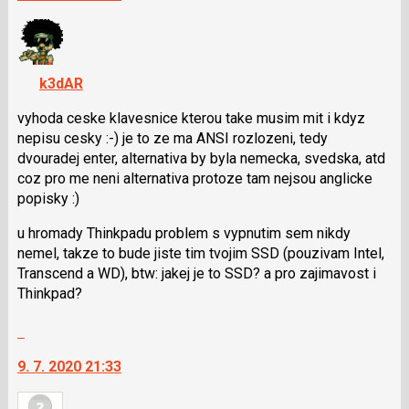
nový
P
názor.
pro
K
předchozí
navigaci
nový
k3dAR
lze
názor
použít
vyhoda ceske klavesnice kterou take musim mit i kdyz
i
nepisu cesky :-) je to ze ma ANSI rozlozeni, tedy
klávesy
dvouradej enter, alternativa by byla nemecka, svedska, atd
N
coz pro me neni alternativa protoze tam nejsou anglicke
pro
popisky :)
následující
u hromady Thinkpadu problem s vypnutim sem nikdy
a
nemel, takze to bude jiste tim tvojim SSD (pouzivam Intel,
P
Transcend a WD), btw: jakej je to SSD? a pro zajimavost i
pro
Thinkpad?
předchozí
nový
Skok
názor
na
9. 7. 2020 21:33
další
nový
názor.