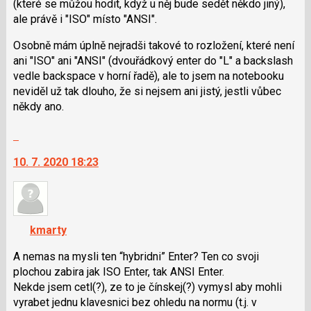
a
(které se můžou hodit, když u něj bude sedět někdo jiný),
P
ale právě i "ISO" místo "ANSI".
pro
Osobně mám úplně nejradši takové to rozložení, které není
předchozí
ani "ISO" ani "ANSI" (dvouřádkový enter do "L" a backslash
nový
vedle backspace v horní řadě), ale to jsem na notebooku
názor
neviděl už tak dlouho, že si nejsem ani jistý, jestli vůbec
někdy ano.
Skok
na
10. 7. 2020 18:23
další
nový
názor.
K
navigaci
kmarty
lze
použít
A nemas na mysli ten “hybridni” Enter? Ten co svoji
i
plochou zabira jak ISO Enter, tak ANSI Enter.
klávesy
Nekde jsem cetl(?), ze to je čínskej(?) vymysl aby mohli
N
vyrabet jednu klavesnici bez ohledu na normu (t.j. v