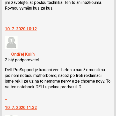
pro
jim zavolejte, ať pošlou technika. Ten to ani nezkoumá.
následující
Rovnou vymění kus za kus.
a
Skok
P
na
pro
10. 7. 2020 10:12
další
předchozí
nový
nový
názor.
názor
K
navigaci
Ondřej Kolín
lze
Zlatý podporovatel
použít
i
Dell ProSupport je luxusni vec. Letos u nas 3x menili na
klávesy
jedinem notasu motherboard, nacez po treti reklamaci
N
jsme rekli ze uz na to nemame nervy a ze chceme novy. To
pro
se ten notebook DELLu pekne prodrazil :D
následující
Skok
a
na
P
10. 7. 2020 11:32
další
pro
nový
předchozí