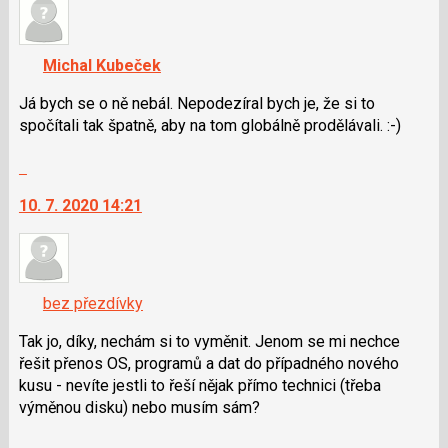
názor.
nový
K
názor
navigaci
Michal Kubeček
lze
použít
Já bych se o ně nebál. Nepodezíral bych je, že si to
i
spočítali tak špatně, aby na tom globálně prodělávali. :-)
klávesy
Skok
N
na
pro
10. 7. 2020 14:21
další
následující
nový
a
názor.
P
K
pro
navigaci
předchozí
bez přezdívky
lze
nový
použít
Tak jo, díky, nechám si to vyměnit. Jenom se mi nechce
názor
i
řešit přenos OS, programů a dat do případného nového
klávesy
kusu - nevíte jestli to řeší nějak přímo technici (třeba
N
výměnou disku) nebo musím sám?
pro
Skok