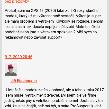
bez přezdívky
Přešel jsem na XPS 13 (2020) také ze 2-3 roky starého
modelu, který už mi výkonnostně nestačil. Výkon je super,
ale mám problém s větrákem. Kdykoliv se rozjede, i jenom
na minimum, tak docela nepříjemně bzučí. Máte to někdo
podobně nebo jste s větrákem spokojeni? Měl bych ho
reklamovat nebo zavolat support?
Skok
na
9. 7. 2020 20:46
další
nový
názor.
K
navigaci
Jiří Eischmann
lze
použít
U letošního modelu zatím v pohodě, ale u toho z roku 2017
i
jsem musel větrák měnit dvakrát. Byl jsem ale ve firmě
klávesy
jediný, nikdo jiný s větrákem problém neměl. Jestli se vám
N
zdá, že je hlučnější, než má být, a máte ProSupport, klidně