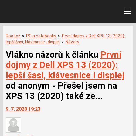
Root.cz
»
PC a notebooky
»
První dojmy z Dell XPS 13 (2020):
lepší šasi, klávesnice i displej
»
Názory
Vlákno názorů k článku
První
dojmy z Dell XPS 13 (2020):
lepší šasi, klávesnice i displej
od anonym - Přešel jsem na
XPS 13 (2020) také ze...
9. 7. 2020 19:23