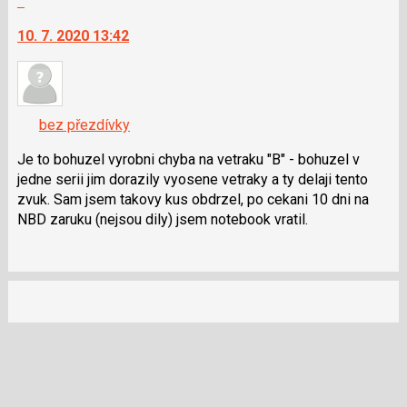
následující
na
a
10. 7. 2020 13:42
další
P
nový
pro
názor.
předchozí
K
nový
navigaci
názor
bez přezdívky
lze
použít
Je to bohuzel vyrobni chyba na vetraku "B" - bohuzel v
i
jedne serii jim dorazily vyosene vetraky a ty delaji tento
klávesy
zvuk. Sam jsem takovy kus obdrzel, po cekani 10 dni na
N
NBD zaruku (nejsou dily) jsem notebook vratil.
pro
následující
a
P
pro
předchozí
nový
názor